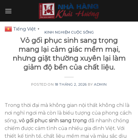
Skip
to
content
Tiếng Việt
▼
KINH NGHIỆM CUỘC SỐNG
Vỏ gối phục sinh sang trọng
mang lại cảm giác mềm mại,
nhưng giặt thường xuyên lại làm
giảm độ bền của chất liệu.
POSTED ON
18 THÁNG 2, 2026
BY
ADMIN
Trong thời đại mà không gian nội thất không chỉ là
nơi nghỉ ngơi mà còn là biểu tượng của phong cách
sống,
vỏ gối phục sinh sang trọng
đã nhanh chóng
chiếm được cảm tình của nhiều gia đình Việt. Với
thiết kế tinh tế, chất liệu mềm mại và màu sắc dịu