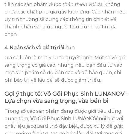
tiên các sản phẩm được
thân thiện với da
, không
chứa các chất phụ gia gây kích ứng. Các nhãn hiệu
uy tín thường sẽ cung cấp thông tin chi tiết về
thành phần vải, giúp người tiêu dùng tự tin lựa
chọn.
4. Ngân sách và giá trị dài hạn
Giá cả luôn là một yếu tố quyết định. Một số vỏ gối
sang trọng có giá cao, nhưng nếu bạn đầu tư vào
một sản phẩm có độ bền cao và dễ bảo quản, chi
phí bảo trì về lâu dài sẽ được giảm thiểu.
Gợi ý thực tế: Vỏ Gối Phục Sinh LUNANOV –
Lựa chọn vừa sang trọng, vừa bền bỉ
Trong số các sản phẩm đang được giới tiêu dùng
quan tâm,
Vỏ Gối Phục Sinh LUNANOV
nổi bật với
chất liệu jacquard thỏ đặc biệt, được xử lý để
giặt
siêu mềm
và giữ được độ bền lâu dài. Với mức giá