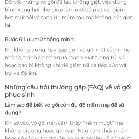
Đối với những vỏ gối đã lâu không giặt, việc dùng
bình xông hơi nhẹ giúp làm mới bề mặt vải, giảm
bớt mùi hôi và tăng độ mềm mại mà không cần giặt
lại.
Bước 6: Lưu trữ thông minh
Khi không dùng, hãy gập gọn vỏ gối một cách nhẹ
nhàng, tránh ép nén quá mạnh. Đặt trong túi vải
hoặc bao bì không khí để giảm tối đa tiếp xúc với
bụi và độ ẩm.
Những câu hỏi thường gặp (FAQ) về vỏ gối
phục sinh
Làm sao để biết vỏ gối còn đủ độ mềm mại để sử
dụng?
Khi sờ vào, vỏ gối nên cảm thấy “mềm mượt” mà
không bị cứng hoặc gợn sần. Nếu cảm thấy nhám
hoặc có các vết nứt trên bề mặt, có thể đã cần giặt