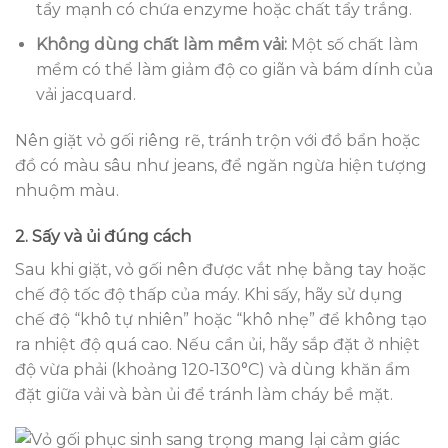
tẩy mạnh có chứa enzyme hoặc chất tẩy trắng.
Không dùng chất làm mềm vải:
Một số chất làm
mềm có thể làm giảm độ co giãn và bám dính của
vải jacquard.
Nên giặt vỏ gối riêng rẽ, tránh trộn với đồ bẩn hoặc
đồ có màu sâu như jeans, để ngăn ngừa hiện tượng
nhuộm màu.
2. Sấy và ủi đúng cách
Sau khi giặt, vỏ gối nên được vắt nhẹ bằng tay hoặc
chế độ tốc độ thấp của máy. Khi sấy, hãy sử dụng
chế độ “khô tự nhiên” hoặc “khô nhẹ” để không tạo
ra nhiệt độ quá cao. Nếu cần ủi, hãy sắp đặt ở nhiệt
độ vừa phải (khoảng 120‑130°C) và dùng khăn ẩm
đặt giữa vải và bàn ủi để tránh làm cháy bề mặt.