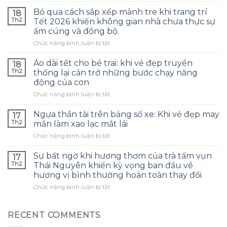
gối
Bỏ qua cách sắp xếp mành tre khi trang trí
18
phục
Th2
Tết 2026 khiến không gian nhà chưa thực sự
sinh
ấm cúng và đồng bộ.
sang
ở
Chức năng bình luận bị tắt
trọng
Bỏ
mang
qua
lại
Áo dài tết cho bé trai: khi vẻ đẹp truyền
18
cách
cảm
Th2
thống lại cản trở những bước chạy năng
sắp
giác
động của con
xếp
mềm
ở
Chức năng bình luận bị tắt
mành
mại,
Áo
tre
nhưng
dài
khi
giặt
Ngựa thần tài trên bảng số xe: Khi vẻ đẹp may
17
tết
trang
thường
Th2
mắn làm xao lạc mắt lái
cho
trí
xuyên
ở
Chức năng bình luận bị tắt
bé
Tết
lại
Ngựa
trai:
2026
làm
thần
khi
Sự bất ngờ khi hương thơm của trà tấm vụn
khiến
giảm
17
tài
vẻ
không
Th2
độ
Thái Nguyên khiến kỳ vọng ban đầu về
trên
đẹp
gian
bền
hương vị bình thường hoàn toàn thay đổi
bảng
truyền
nhà
của
ở
Chức năng bình luận bị tắt
số
thống
chưa
chất
Sự
xe:
lại
thực
liệu.
bất
Khi
cản
sự
ngờ
vẻ
RECENT COMMENTS
trở
ấm
khi
đẹp
những
cúng