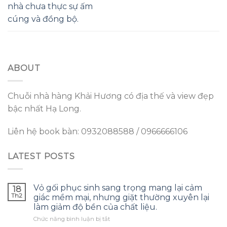
nhà chưa thực sự ấm
cúng và đồng bộ.
ABOUT
Chuỗi nhà hàng Khải Hương có địa thế và view đẹp
bậc nhất Hạ Long.
Liên hệ book bàn: 0932088588 / 0966666106
LATEST POSTS
Vỏ gối phục sinh sang trọng mang lại cảm
18
Th2
giác mềm mại, nhưng giặt thường xuyên lại
làm giảm độ bền của chất liệu.
ở
Chức năng bình luận bị tắt
Vỏ