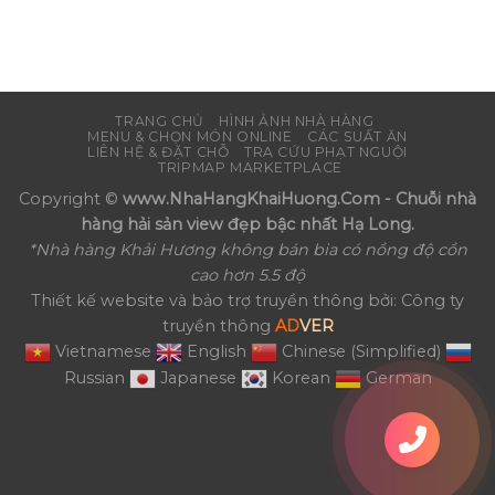
TRANG CHỦ
HÌNH ẢNH NHÀ HÀNG
MENU & CHỌN MÓN ONLINE
CÁC SUẤT ĂN
LIÊN HỆ & ĐẶT CHỖ
TRA CỨU PHẠT NGUỘI
TRIPMAP MARKETPLACE
Copyright ©
www.NhaHangKhaiHuong.Com - Chuỗi nhà
hàng hải sản view đẹp bậc nhất Hạ Long.
*Nhà hàng Khải Hương không bán bia có nồng độ cồn
cao hơn 5.5 độ
Thiết kế website và bảo trợ truyền thông bởi: Công ty
truyền thông
AD
VER
Vietnamese
English
Chinese (Simplified)
Russian
Japanese
Korean
German