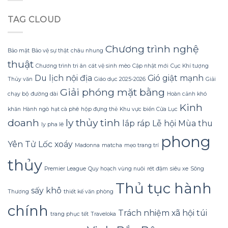
hương
may
bước
và
thơm
mắn
chạy
đồng
TAG CLOUD
của
làm
năng
bộ.
trà
xao
động
tấm
lạc
của
vụn
mắt
Chương trình nghệ
con
Bảo mật
Bảo vệ sự thật
châu nhung
Thái
lái
thuật
Nguyên
Chương trình tri ân
cát vệ sinh mèo
Cập nhật mới
Cục Khí tượng
khiến
Du lịch nội địa
Gió giật mạnh
Thủy văn
Giáo dục 2025-2026
Giải
kỳ
vọng
Giải phóng mặt bằng
chạy bộ đường dài
Hoàn cảnh khó
ban
Kinh
đầu
khăn
Hành ngò
hạt cà phê
hộp đựng thẻ
Khu vực biển Cửa Lục
về
doanh
ly thủy tinh
lắp ráp
Lễ hội Mùa thu
hương
ly pha lê
vị
phong
bình
Yên Tử
Lốc xoáy
Madonna
matcha
mẹo trang trí
thường
hoàn
thủy
toàn
Premier League
Quy hoạch vùng nuôi
rét đậm
siêu xe
Sông
thay
Thủ tục hành
đổi
sấy khô
Thương
thiết kế văn phòng
chính
Trách nhiệm xã hội
túi
trang phục tết
Traveloka