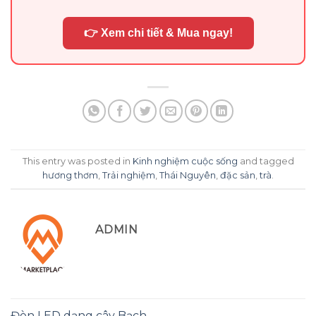
👉 Xem chi tiết & Mua ngay!
This entry was posted in
Kinh nghiệm cuộc sống
and tagged
hương thơm
,
Trải nghiệm
,
Thái Nguyên
,
đặc sản
,
trà
.
ADMIN
Đèn LED dạng cây Bạch