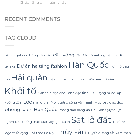
ở
Chức năng bình luận bị tắt
số
thống
chưa
chất
Sự
xe:
lại
thực
liệu.
bất
Khi
cản
sự
ngờ
vẻ
RECENT COMMENTS
trở
ấm
khi
đẹp
những
cúng
hương
may
bước
và
thơm
mắn
chạy
đồng
TAG CLOUD
của
làm
năng
bộ.
trà
xao
động
tấm
lạc
của
vụn
mắt
cầu vồng
con
bánh ngọt
côn trùng
căn bếp
Cắt điện
Doanh nghiệp trẻ
dán
Thái
lái
Hàn Quốc
Nguyên
Dự án hạ tầng
fashion
tem xe
hơi thở thơm
khiến
kỳ
Hải quân
vọng
tho
Hệ sinh thái du lịch
kem sữa
kem trà sữa
ban
Khởi tố
đầu
Kiến trúc độc đáo
Lãnh đạo tỉnh
Lưu lượng nước
lạp
về
hương
Lốc
xưởng tôm
mang thai
Môi trường sống văn minh
Mục tiêu giáo dục
vị
phong cách Hàn Quốc
Phong trào bóng đá
Phú Yên
Quyền lực
bình
thường
Sạt lở đất
hoàn
ngầm
Rơi xuống thác
Star Voyager
Sách
Thiết kế
toàn
Thủy sản
thay
logo
thất vọng
Thể thao Hà Nội
Tuyến đường sắt
xăm thân