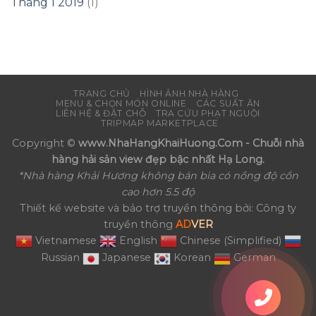
Tháng 1 2019
(1)
TRANG CHỦ
HÌNH ẢNH NHÀ HÀNG
MENU & CHỌN MÓN ONLINE
CÁC SUẤT ĂN
LIÊN HỆ & ĐẶT CHỖ
TRA CỨU PHẠT NGUỘI
TRIPMAP MARKETPLACE
Copyright ©
www.NhaHangKhaiHuong.Com - Chuỗi nhà
hàng hải sản view đẹp bậc nhất Hạ Long.
*Nhà hàng Khải Hương không bán bia có nồng độ cồn
cao hơn 5.5 độ
Thiết kế website và bảo trợ truyền thông bởi: Công ty
truyền thông
AD
VER
Vietnamese
English
Chinese (Simplified)
Russian
Japanese
Korean
German