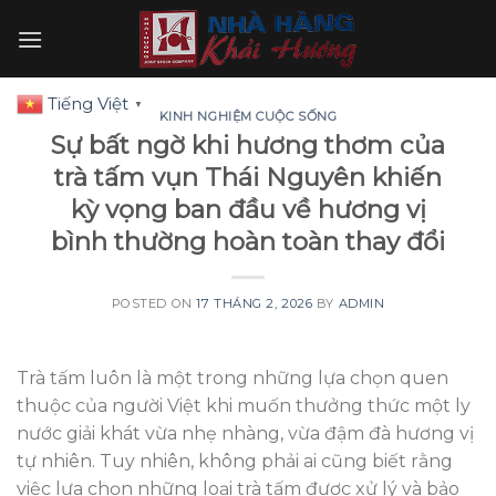
Skip
to
content
Tiếng Việt
▼
KINH NGHIỆM CUỘC SỐNG
Sự bất ngờ khi hương thơm của
trà tấm vụn Thái Nguyên khiến
kỳ vọng ban đầu về hương vị
bình thường hoàn toàn thay đổi
POSTED ON
17 THÁNG 2, 2026
BY
ADMIN
Trà tấm luôn là một trong những lựa chọn quen
thuộc của người Việt khi muốn thưởng thức một ly
nước giải khát vừa nhẹ nhàng, vừa đậm đà hương vị
tự nhiên. Tuy nhiên, không phải ai cũng biết rằng
việc lựa chọn những loại trà tấm được xử lý và bảo