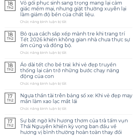
Vỏ gối phục sinh sang trọng mang lại cảm
18
Th2
giác mềm mại, nhưng giặt thường xuyên lại
làm giảm độ bền của chất liệu.
ở
Chức năng bình luận bị tắt
Vỏ
gối
Bỏ qua cách sắp xếp mành tre khi trang trí
18
phục
Th2
Tết 2026 khiến không gian nhà chưa thực sự
sinh
ấm cúng và đồng bộ.
sang
ở
Chức năng bình luận bị tắt
trọng
Bỏ
mang
qua
lại
Áo dài tết cho bé trai: khi vẻ đẹp truyền
18
cách
cảm
Th2
thống lại cản trở những bước chạy năng
sắp
giác
động của con
xếp
mềm
ở
Chức năng bình luận bị tắt
mành
mại,
Áo
tre
nhưng
dài
khi
giặt
Ngựa thần tài trên bảng số xe: Khi vẻ đẹp may
17
tết
trang
thường
Th2
mắn làm xao lạc mắt lái
cho
trí
xuyên
ở
Chức năng bình luận bị tắt
bé
Tết
lại
Ngựa
trai:
2026
làm
thần
khi
Sự bất ngờ khi hương thơm của trà tấm vụn
khiến
giảm
17
tài
vẻ
không
Th2
độ
Thái Nguyên khiến kỳ vọng ban đầu về
trên
đẹp
gian
bền
hương vị bình thường hoàn toàn thay đổi
bảng
truyền
nhà
của