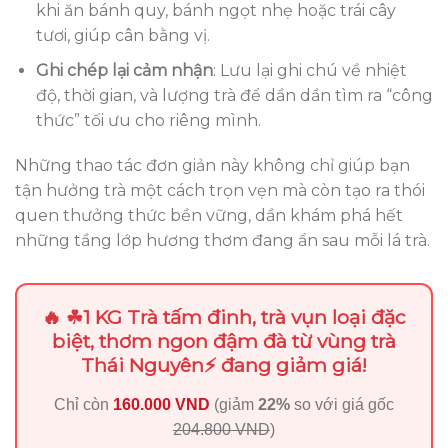
khi ăn bánh quy, bánh ngọt nhẹ hoặc trái cây
tươi, giúp cân bằng vị.
Ghi chép lại cảm nhận
: Lưu lại ghi chú về nhiệt
độ, thời gian, và lượng trà để dần dần tìm ra “công
thức” tối ưu cho riêng mình.
Những thao tác đơn giản này không chỉ giúp bạn
tận hưởng trà một cách trọn vẹn mà còn tạo ra thói
quen thưởng thức bền vững, dần khám phá hết
những tầng lớp hương thơm đang ẩn sau mỗi lá trà.
🔥 ☘1 KG Trà tấm đinh, trà vụn loại đặc
biệt, thơm ngon đậm đà từ vùng trà
Thái Nguyên⚡ đang giảm giá!
Chỉ còn
160.000 VND
(giảm
22%
so với giá gốc
204.800 VND
)