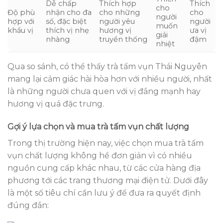
Dễ chấp
Thích hợp
Thích
cho
Độ phù
nhận cho đa
cho những
cho
người
hợp với
số, đặc biệt
người yêu
người
muốn
khẩu vị
thích vị nhẹ
hương vị
ưa vị
giải
nhàng
truyền thống
đậm
nhiệt
Qua so sánh, có thể thấy trà tấm vụn Thái Nguyên
mang lại cảm giác hài hòa hơn với nhiều người, nhất
là những người chưa quen với vị đắng mạnh hay
hương vị quá đặc trưng.
Gợi ý lựa chọn và mua trà tấm vụn chất lượng
Trong thị trường hiện nay, việc chọn mua trà tấm
vụn chất lượng không hề đơn giản vì có nhiều
nguồn cung cấp khác nhau, từ các cửa hàng địa
phương tới các trang thương mại điện tử. Dưới đây
là một số tiêu chí cần lưu ý để đưa ra quyết định
đúng đắn: