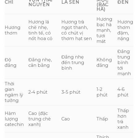
CHÍ
LÁ SEN
ĐEN
NGUYÊN
(BẠC
HÀ)
Hương
Hương lá
Hương trà
Hương
bạc hà
Hương
chè nhẹ,
ngọt thanh,
thơm
mạnh,
thơm
tinh tế, có
có chút vị
đậm,
tươi
nốt hoa cỏ
thơm hạt sen
nặng
mát
Đắng
Đắng nhẹ
trung
Độ
Đắng nhẹ,
Không
đến trung
bình
đắng
cân bằng
đắng
bình
tới
mạnh
Thời
gian
1‑2
4‑6
2‑4 phút
3‑5 phút
ngâm lý
phút
phút
tưởng
Thấp
Hàm
Cao (đặc
hơn
lượng
trưng chè
Cao
Thấp
trà
catechin
xanh)
xanh
Thích