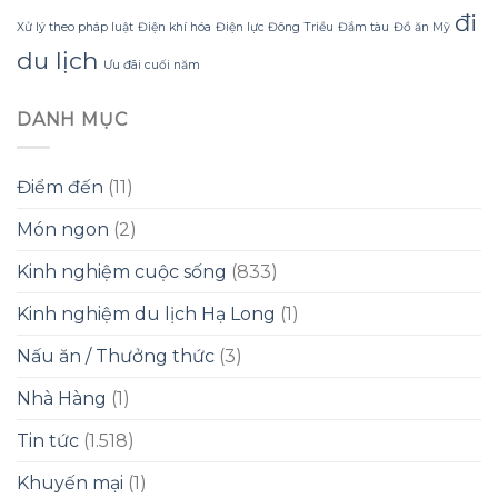
đổi
đi
Xử lý theo pháp luật
Điện khí hóa
Điện lực Đông Triều
Đắm tàu
Đồ ăn Mỹ
du lịch
Ưu đãi cuối năm
DANH MỤC
Điểm đến
(11)
Món ngon
(2)
Kinh nghiệm cuộc sống
(833)
Kinh nghiệm du lịch Hạ Long
(1)
Nấu ăn / Thưởng thức
(3)
Nhà Hàng
(1)
Tin tức
(1.518)
Khuyến mại
(1)