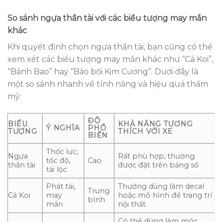
So sánh ngựa thần tài với các biểu tượng may mắn
khác
Khi quyết định chọn ngựa thần tài, bạn cũng có thể
xem xét các biểu tượng may mắn khác như “Cá Koi”,
“Bánh Bao” hay “Bảo bối Kim Cương”. Dưới đây là
một so sánh nhanh về tính năng và hiệu quả thẩm
mỹ:
ĐỘ
BIỂU
KHẢ NĂNG TƯƠNG
Ý NGHĨA
PHỔ
TƯỢNG
THÍCH VỚI XE
BIẾN
Thốc lực,
Ngựa
Rất phù hợp, thường
tốc độ,
Cao
thần tài
được đặt trên bảng số
tài lộc
Phát tài,
Thường dùng làm decal
Trung
Cá Koi
may
hoặc mô hình để trang trí
bình
mắn
nội thất
Có thể dùng làm móc