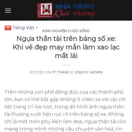
Skip
to
content
Tiếng Việt
▼
KINH NGHIỆM CUỘC SỐNG
Ngựa thần tài trên bảng số xe:
Khi vẻ đẹp may mắn làm xao lạc
mắt lái
POSTED ON
17 THÁNG 2, 2026
BY
ADMIN
Trên những con phố đông đúc của các thành phố
lớn, bạn có thể bắt gặp không ít chiếc xe với các chi
tiết trang trí lòe loẹt, trong đó hình ảnh ngựa thần
tài thường xuất hiện rực rỡ trên bảng số xe. Không
chỉ là một món phụ kiện làm đẹp, ngựa thần tài còn
mang trong mình những câu chuyện văn hoá, tín