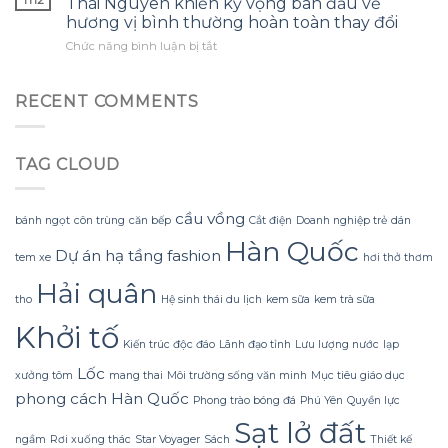
Thái Nguyên khiến kỳ vọng ban đầu về
trên
đẹp
gian
bền
hương vị bình thường hoàn toàn thay đổi
bảng
truyền
nhà
của
ở
Chức năng bình luận bị tắt
số
thống
chưa
chất
Sự
xe:
lại
thực
liệu.
bất
Khi
cản
sự
ngờ
vẻ
RECENT COMMENTS
trở
ấm
khi
đẹp
những
cúng
hương
may
bước
và
thơm
mắn
chạy
đồng
TAG CLOUD
của
làm
năng
bộ.
trà
xao
động
tấm
lạc
của
vụn
mắt
cầu vồng
con
bánh ngọt
côn trùng
căn bếp
Cắt điện
Doanh nghiệp trẻ
dán
Thái
lái
Hàn Quốc
Nguyên
Dự án hạ tầng
fashion
tem xe
hơi thở thơm
khiến
kỳ
Hải quân
vọng
tho
Hệ sinh thái du lịch
kem sữa
kem trà sữa
ban
Khởi tố
đầu
Kiến trúc độc đáo
Lãnh đạo tỉnh
Lưu lượng nước
lạp
về
hương
Lốc
xưởng tôm
mang thai
Môi trường sống văn minh
Mục tiêu giáo dục
vị
phong cách Hàn Quốc
Phong trào bóng đá
Phú Yên
Quyền lực
bình
thường
Sạt lở đất
hoàn
ngầm
Rơi xuống thác
Star Voyager
Sách
Thiết kế