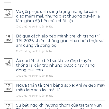
Vỏ gối phục sinh sang trọng mang lại cảm
18
Th2
giác mềm mại, nhưng giặt thường xuyên lại
làm giảm độ bền của chất liệu.
ở
Chức năng bình luận bị tắt
Vỏ
gối
Bỏ qua cách sắp xếp mành tre khi trang trí
18
phục
Th2
Tết 2026 khiến không gian nhà chưa thực sự
sinh
ấm cúng và đồng bộ.
sang
ở
Chức năng bình luận bị tắt
trọng
Bỏ
mang
qua
lại
Áo dài tết cho bé trai: khi vẻ đẹp truyền
18
cách
cảm
Th2
thống lại cản trở những bước chạy năng
sắp
giác
động của con
xếp
mềm
ở
Chức năng bình luận bị tắt
mành
mại,
Áo
tre
nhưng
dài
khi
giặt
Ngựa thần tài trên bảng số xe: Khi vẻ đẹp may
17
tết
trang
thường
Th2
mắn làm xao lạc mắt lái
cho
trí
xuyên
ở
Chức năng bình luận bị tắt
bé
Tết
lại
Ngựa
trai:
2026
làm
thần
khi
Sự bất ngờ khi hương thơm của trà tấm vụn
khiến
giảm
17
tài
vẻ
không
Th2
độ