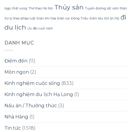
toàn
Thủy sản
thay
logo
thất vọng
Thể thao Hà Nội
Tuyến đường sắt
xăm thân
đổi
đi
Xử lý theo pháp luật
Điện khí hóa
Điện lực Đông Triều
Đắm tàu
Đồ ăn Mỹ
du lịch
Ưu đãi cuối năm
DANH MỤC
Điểm đến
(11)
Món ngon
(2)
Kinh nghiệm cuộc sống
(833)
Kinh nghiệm du lịch Hạ Long
(1)
Nấu ăn / Thưởng thức
(3)
Nhà Hàng
(1)
Tin tức
(1.518)