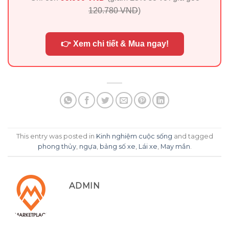
120.780 VND
)
👉 Xem chi tiết & Mua ngay!
This entry was posted in
Kinh nghiệm cuộc sống
and tagged
phong thủy
,
ngựa
,
bảng số xe
,
Lái xe
,
May mắn
.
ADMIN