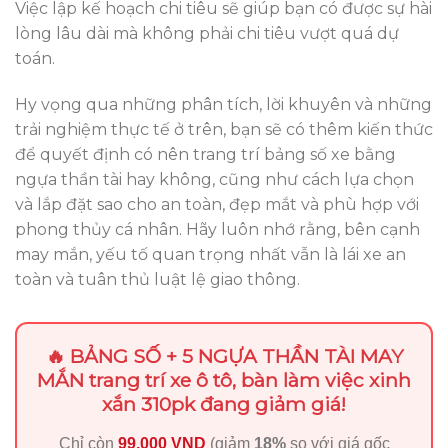
Việc lập kế hoạch chi tiêu sẽ giúp bạn có được sự hài
lòng lâu dài mà không phải chi tiêu vượt quá dự
toán.
Hy vọng qua những phân tích, lời khuyên và những
trải nghiệm thực tế ở trên, bạn sẽ có thêm kiến thức
để quyết định có nên trang trí bảng số xe bằng
ngựa thần tài hay không, cũng như cách lựa chọn
và lắp đặt sao cho an toàn, đẹp mắt và phù hợp với
phong thủy cá nhân. Hãy luôn nhớ rằng, bên cạnh
may mắn, yếu tố quan trọng nhất vẫn là lái xe an
toàn và tuân thủ luật lệ giao thông.
🔥 BẢNG SỐ + 5 NGỰA THẦN TÀI MAY
MẮN trang trí xe ô tô, bàn làm việc xinh
xắn 310pk đang giảm giá!
Chỉ còn
99.000 VND
(giảm
18%
so với giá gốc