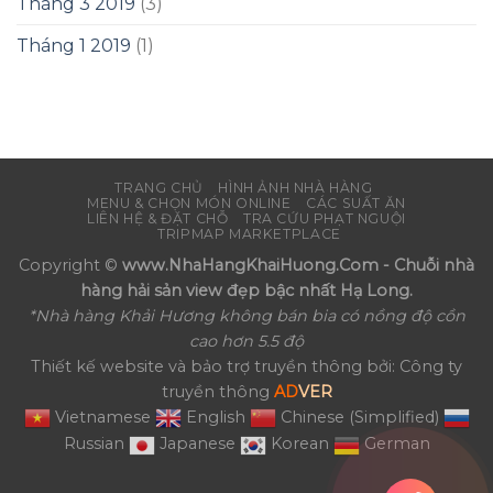
Tháng 3 2019
(3)
Tháng 1 2019
(1)
TRANG CHỦ
HÌNH ẢNH NHÀ HÀNG
MENU & CHỌN MÓN ONLINE
CÁC SUẤT ĂN
LIÊN HỆ & ĐẶT CHỖ
TRA CỨU PHẠT NGUỘI
TRIPMAP MARKETPLACE
Copyright ©
www.NhaHangKhaiHuong.Com - Chuỗi nhà
hàng hải sản view đẹp bậc nhất Hạ Long.
*Nhà hàng Khải Hương không bán bia có nồng độ cồn
cao hơn 5.5 độ
Thiết kế website và bảo trợ truyền thông bởi: Công ty
truyền thông
AD
VER
Vietnamese
English
Chinese (Simplified)
Russian
Japanese
Korean
German