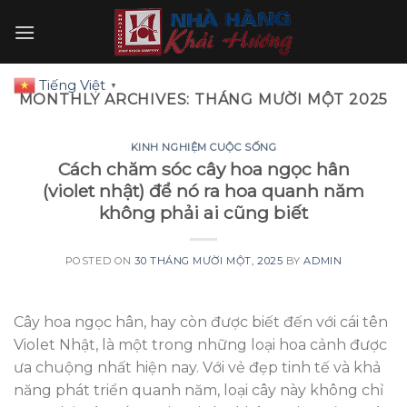
Skip
to
content
Tiếng Việt
▼
MONTHLY ARCHIVES:
THÁNG MƯỜI MỘT 2025
KINH NGHIỆM CUỘC SỐNG
Cách chăm sóc cây hoa ngọc hân
(violet nhật) để nó ra hoa quanh năm
không phải ai cũng biết
POSTED ON
30 THÁNG MƯỜI MỘT, 2025
BY
ADMIN
Cây hoa ngọc hân, hay còn được biết đến với cái tên
Violet Nhật, là một trong những loại hoa cảnh được
ưa chuộng nhất hiện nay. Với vẻ đẹp tinh tế và khả
năng phát triển quanh năm, loại cây này không chỉ