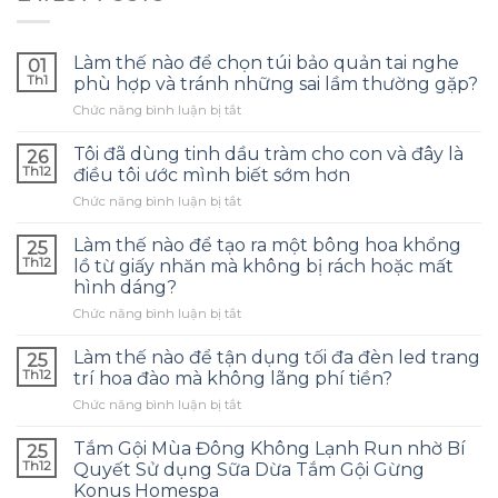
Làm thế nào để chọn túi bảo quản tai nghe
01
Th1
phù hợp và tránh những sai lầm thường gặp?
ở
Chức năng bình luận bị tắt
Làm
thế
Tôi đã dùng tinh dầu tràm cho con và đây là
26
nào
Th12
điều tôi ước mình biết sớm hơn
để
ở
Chức năng bình luận bị tắt
chọn
Tôi
túi
đã
bảo
Làm thế nào để tạo ra một bông hoa khổng
25
dùng
quản
Th12
lồ từ giấy nhăn mà không bị rách hoặc mất
tinh
tai
hình dáng?
dầu
nghe
ở
Chức năng bình luận bị tắt
tràm
phù
Làm
cho
hợp
thế
con
Làm thế nào để tận dụng tối đa đèn led trang
và
25
nào
và
tránh
Th12
trí hoa đào mà không lãng phí tiền?
để
đây
những
ở
Chức năng bình luận bị tắt
tạo
là
sai
Làm
ra
điều
lầm
thế
một
Tắm Gội Mùa Đông Không Lạnh Run nhờ Bí
tôi
25
thường
nào
bông
ước
Th12
Quyết Sử dụng Sữa Dừa Tắm Gội Gừng
gặp?
để
hoa
mình
Konus Homespa