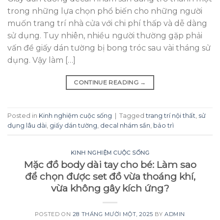
trong những lựa chọn phổ biến cho những người
muốn trang trí nhà cửa với chi phí thấp và dễ dàng
sử dụng. Tuy nhiên, nhiều người thường gặp phải
vấn đề giấy dán tường bị bong tróc sau vài tháng sử
dụng. Vậy làm […]
CONTINUE READING
→
Posted in
Kinh nghiệm cuộc sống
|
Tagged
trang trí nội thất
,
sử
dụng lâu dài
,
giấy dán tường
,
decal nhám sần
,
bảo trì
KINH NGHIỆM CUỘC SỐNG
Mặc đồ body dài tay cho bé: Làm sao
để chọn được set đồ vừa thoáng khí,
vừa không gây kích ứng?
POSTED ON
28 THÁNG MƯỜI MỘT, 2025
BY
ADMIN