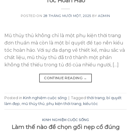
Tóc Hoàn Hảo
POSTED ON
28 THÁNG MƯỜI MỘT, 2025
BY
ADMIN
Mũ thủy thủ không chỉ là một phụ kiện thời trang
đơn thuần mà còn là một bí quyết để tạo nên kiểu
tóc hoàn hảo. Với sự đa dạng về thiết kế, màu sắc và
chất liệu, mũ thủy thủ đã trở thành một phần
không thể thiếu trong tủ đồ của nhiều người, […]
CONTINUE READING
→
Posted in
Kinh nghiệm cuộc sống
|
Tagged
thời trang
,
bí quyết
làm đẹp
,
mũ thủy thủ
,
phụ kiện thời trang
,
kiểu tóc
KINH NGHIỆM CUỘC SỐNG
Làm thế nào để chọn gối nẹp cổ đúng