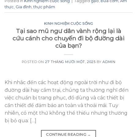
Posted in
Kinh nghiệm cuộc sống
|
Tagged
gạo
,
bữa cơm
,
Ẩm
thực
,
Gia đình
,
thực phẩm
KINH NGHIỆM CUỘC SỐNG
Tại sao mũ ngư dân vành rộng lại là
cứu cánh cho chuyến đi bộ đường dài
của bạn?
POSTED ON
27 THÁNG MƯỜI MỘT, 2025
BY
ADMIN
Khi nhắc đến các hoạt động ngoài trời như đi bộ
đường dài hay cắm trại, chúng ta thường nghĩ đến
việc chuẩn bị trang phục, đồ dùng và các thiết bị
cần thiết để đảm bảo an toàn và thoải mái. Tuy
nhiên, có một thứ không thể thiếu nhưng thường
bị bỏ qua: […]
CONTINUE READING
→