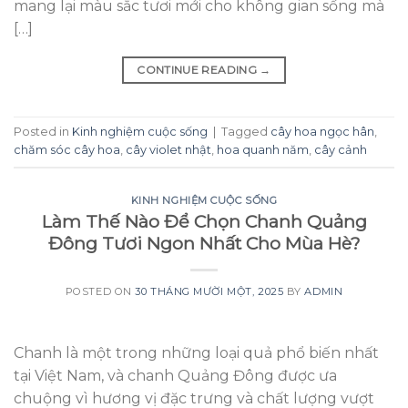
mang lại màu sắc tươi mới cho không gian sống mà
[…]
CONTINUE READING
→
Posted in
Kinh nghiệm cuộc sống
|
Tagged
cây hoa ngọc hân
,
chăm sóc cây hoa
,
cây violet nhật
,
hoa quanh năm
,
cây cảnh
KINH NGHIỆM CUỘC SỐNG
Làm Thế Nào Để Chọn Chanh Quảng
Đông Tươi Ngon Nhất Cho Mùa Hè?
POSTED ON
30 THÁNG MƯỜI MỘT, 2025
BY
ADMIN
Chanh là một trong những loại quả phổ biến nhất
tại Việt Nam, và chanh Quảng Đông được ưa
chuộng vì hương vị đặc trưng và chất lượng vượt