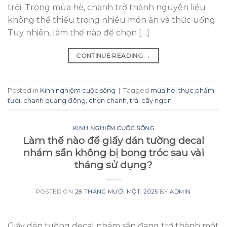
trội. Trong mùa hè, chanh trở thành nguyên liệu
không thể thiếu trong nhiều món ăn và thức uống.
Tuy nhiên, làm thế nào để chọn […]
CONTINUE READING
→
Posted in
Kinh nghiệm cuộc sống
|
Tagged
mùa hè
,
thực phẩm
tươi
,
chanh quảng đông
,
chọn chanh
,
trái cây ngon
KINH NGHIỆM CUỘC SỐNG
Làm thế nào để giấy dán tường decal
nhám sần không bị bong tróc sau vài
tháng sử dụng?
POSTED ON
28 THÁNG MƯỜI MỘT, 2025
BY
ADMIN
Giấy dán tường decal nhám sần đang trở thành một