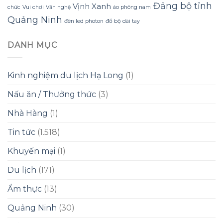
Đảng bộ tỉnh
Vịnh Xanh
chức
Vui chơi
Văn nghệ
áo phông nam
Quảng Ninh
đèn led photon
đồ bộ dài tay
DANH MỤC
Kinh nghiệm du lịch Hạ Long
(1)
Nấu ăn / Thưởng thức
(3)
Nhà Hàng
(1)
Tin tức
(1.518)
Khuyến mại
(1)
Du lịch
(171)
Ẩm thực
(13)
Quảng Ninh
(30)