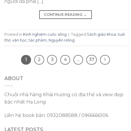
người đã phải […]
CONTINUE READING
→
Posted in
Kinh nghiệm cuộc sống
|
Tagged
Sách giáo khoa
,
tuổi
thơ
,
văn học
,
tác phẩm
,
Nguyên Hồng
1
2
3
4
…
37
ABOUT
Chuỗi nhà hàng Khải Hương có địa thế và view đẹp
bậc nhất Hạ Long.
Liên hệ book bàn: 0932088588 / 0966666106
LATEST POSTS