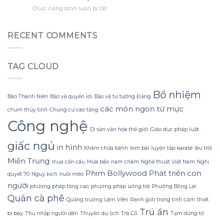
tận
khổng
biết
ở
Chức năng bình luận bị tắt
dụng
lồ
sớm
Tắm
tối
từ
hơn
Gội
đa
giấy
Mùa
đèn
RECENT COMMENTS
nhăn
Đông
led
mà
Không
trang
không
Lạnh
trí
bị
TAG CLOUD
Run
hoa
rách
nhờ
đào
hoặc
Bí
mà
mất
Quyết
không
Bổ nhiệm
hình
Báo Thanh Niên
Bảo vệ quyền lợi
Bảo vệ tư tưởng Đảng
Sử
lãng
dáng?
dụng
các món ngon từ mực
phí
chum thủy tinh
Chung cư cao tầng
Sữa
tiền?
Công nghệ
Dừa
Di sản văn hóa thế giới
Giáo dục pháp luật
Tắm
Gội
giấc ngủ
in hình
Khám chữa bệnh
kim bài
luyện tập karate
lâu trôi
Gừng
Konus
Miền Trung
mua cần câu
Mưa bão
nam châm
Nghệ thuật Việt Nam
Nghị
Homespa
Phim Bollywood
Phát triển con
quyết 70
Nguy kịch
nuôi mèo
người
phương pháp tăng cao
phương pháp uống trà
Phường Bồng Lai
Quán cà phê
Quảng trường Lâm Viên
Ranh giới trong tình cảm
thiết
Trú ẩn
bị bay
Thu nhập người dân
Thuyền du lịch
Trà Cổ
Tạm dừng tổ