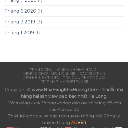
Tháng 7 2020
(1)
Tháng 6 2020
(1)
Tháng 3 2019
(3)
Tháng 1 2019
(1)
TRANG CHỦ
HÌNH ẢNH NHÀ HÀNG
MENU & CHỌN MÓN ONLINE
CÁC SUẤT ĂN
LIÊN HỆ & ĐẶT CHỖ
TRA CỨU PHẠT NGUỘI
TRIPMAP MARKETPLACE
Copyright ©
www.NhaHangKhaiHuong.Com - Chuỗi nhà
hàng hải sản view đẹp bậc nhất Hạ Long.
*Nhà hàng Khải Hương không bán bia có nồng độ cồn
cao hơn 5.5 độ
Thiết kế website và bảo trợ truyền thông bởi: Công ty
truyền thông
AD
VER