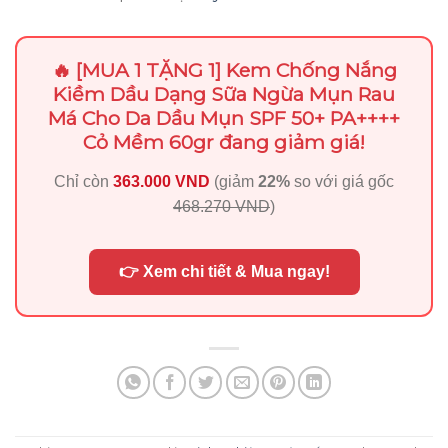
🔥 [MUA 1 TẶNG 1] Kem Chống Nắng
Kiềm Dầu Dạng Sữa Ngừa Mụn Rau
Má Cho Da Dầu Mụn SPF 50+ PA++++
Cỏ Mềm 60gr đang giảm giá!
Chỉ còn
363.000 VND
(giảm
22%
so với giá gốc
468.270 VND
)
👉 Xem chi tiết & Mua ngay!