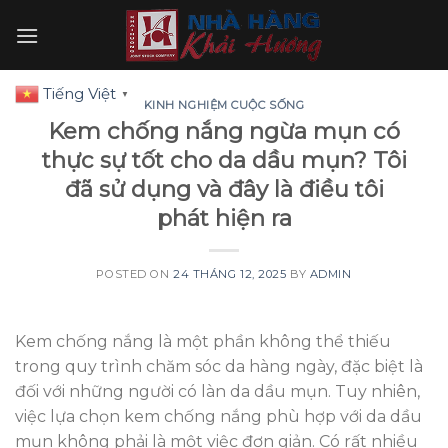
Skip
to
content
Tiếng Việt
▼
KINH NGHIỆM CUỘC SỐNG
Kem chống nắng ngừa mụn có
thực sự tốt cho da dầu mụn? Tôi
đã sử dụng và đây là điều tôi
phát hiện ra
POSTED ON
24 THÁNG 12, 2025
BY
ADMIN
Kem chống nắng là một phần không thể thiếu
trong quy trình chăm sóc da hàng ngày, đặc biệt là
đối với những người có làn da dầu mụn. Tuy nhiên,
việc lựa chọn kem chống nắng phù hợp với da dầu
mụn không phải là một việc đơn giản. Có rất nhiều