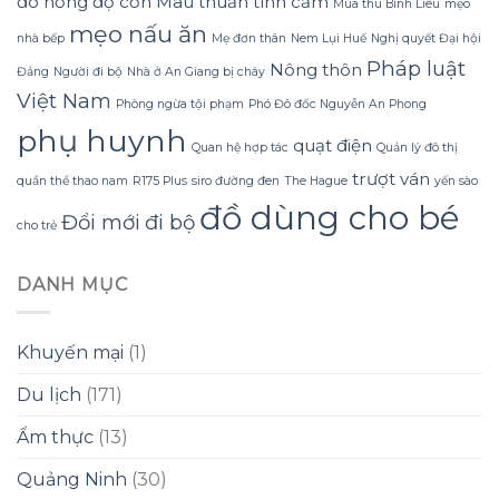
đo nồng độ cồn
Mâu thuẫn tình cảm
Mùa thu Bình Liêu
mẹo
Gừng
mẹo nấu ăn
Konus
nhà bếp
Mẹ đơn thân
Nem Lụi Huế
Nghị quyết Đại hội
Homespa
Pháp luật
Nông thôn
Đảng
Người đi bộ
Nhà ở An Giang bị cháy
Việt Nam
Phòng ngừa tội phạm
Phó Đô đốc Nguyễn An Phong
phụ huynh
quạt điện
Quan hệ hợp tác
Quản lý đô thị
trượt ván
quần thể thao nam
R175 Plus
siro đường đen
The Hague
yến sào
đồ dùng cho bé
Đổi mới
đi bộ
cho trẻ
DANH MỤC
Khuyến mại
(1)
Du lịch
(171)
Ẩm thực
(13)
Quảng Ninh
(30)