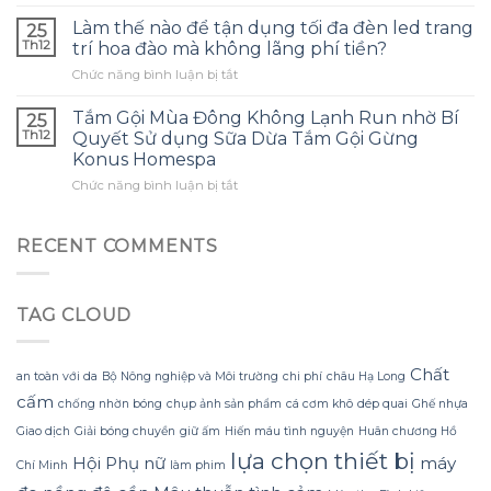
Làm
cho
hợp
thế
con
Làm thế nào để tận dụng tối đa đèn led trang
và
25
nào
và
tránh
Th12
trí hoa đào mà không lãng phí tiền?
để
đây
những
ở
Chức năng bình luận bị tắt
tạo
là
sai
Làm
ra
điều
lầm
thế
một
Tắm Gội Mùa Đông Không Lạnh Run nhờ Bí
tôi
25
thường
nào
bông
ước
Th12
Quyết Sử dụng Sữa Dừa Tắm Gội Gừng
gặp?
để
hoa
mình
Konus Homespa
tận
khổng
biết
ở
Chức năng bình luận bị tắt
dụng
lồ
sớm
Tắm
tối
từ
hơn
Gội
đa
giấy
Mùa
đèn
RECENT COMMENTS
nhăn
Đông
led
mà
Không
trang
không
Lạnh
trí
bị
TAG CLOUD
Run
hoa
rách
nhờ
đào
hoặc
Bí
mà
mất
Quyết
không
Chất
hình
an toàn với da
Bộ Nông nghiệp và Môi trường
chi phí
châu Hạ Long
Sử
lãng
dáng?
cấm
chống nhờn bóng
chụp ảnh sản phẩm
cá cơm khô
dép quai
Ghế nhựa
dụng
phí
Sữa
tiền?
Giao dịch
Giải bóng chuyền
giữ ấm
Hiến máu tình nguyện
Huân chương Hồ
Dừa
lựa chọn thiết bị
Hội Phụ nữ
máy
Tắm
Chí Minh
làm phim
Gội