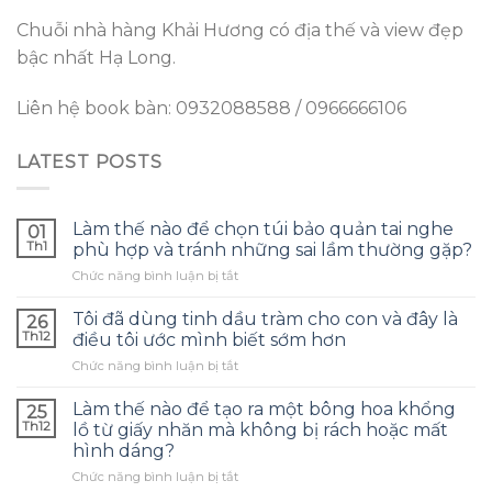
Chuỗi nhà hàng Khải Hương có địa thế và view đẹp
bậc nhất Hạ Long.
Liên hệ book bàn: 0932088588 / 0966666106
LATEST POSTS
Làm thế nào để chọn túi bảo quản tai nghe
01
Th1
phù hợp và tránh những sai lầm thường gặp?
ở
Chức năng bình luận bị tắt
Làm
thế
Tôi đã dùng tinh dầu tràm cho con và đây là
26
nào
Th12
điều tôi ước mình biết sớm hơn
để
ở
Chức năng bình luận bị tắt
chọn
Tôi
túi
đã
bảo
Làm thế nào để tạo ra một bông hoa khổng
25
dùng
quản
Th12
lồ từ giấy nhăn mà không bị rách hoặc mất
tinh
tai
hình dáng?
dầu
nghe
ở
Chức năng bình luận bị tắt
tràm
phù