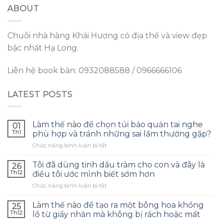
ABOUT
Chuỗi nhà hàng Khải Hương có địa thế và view đẹp
bậc nhất Hạ Long.
Liên hệ book bàn: 0932088588 / 0966666106
LATEST POSTS
Làm thế nào để chọn túi bảo quản tai nghe
01
Th1
phù hợp và tránh những sai lầm thường gặp?
ở
Chức năng bình luận bị tắt
Làm
thế
Tôi đã dùng tinh dầu tràm cho con và đây là
26
nào
Th12
điều tôi ước mình biết sớm hơn
để
ở
Chức năng bình luận bị tắt
chọn
Tôi
túi
đã
bảo
Làm thế nào để tạo ra một bông hoa khổng
25
dùng
quản
Th12
lồ từ giấy nhăn mà không bị rách hoặc mất
tinh