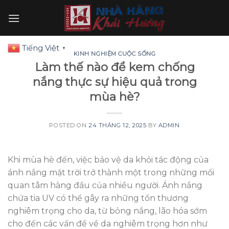
Skip
to
content
Tiếng Việt
▼
KINH NGHIỆM CUỘC SỐNG
Làm thế nào để kem chống
nắng thực sự hiệu quả trong
mùa hè?
POSTED ON
24 THÁNG 12, 2025
BY
ADMIN
Khi mùa hè đến, việc bảo vệ da khỏi tác động của
ánh nắng mặt trời trở thành một trong những mối
quan tâm hàng đầu của nhiều người. Ánh nắng
chứa tia UV có thể gây ra những tổn thương
nghiêm trọng cho da, từ bỏng nắng, lão hóa sớm
cho đến các vấn đề về da nghiêm trọng hơn như