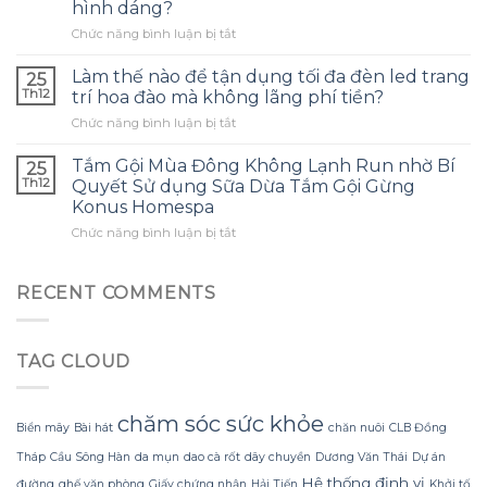
tai
hình dáng?
dầu
nghe
ở
Chức năng bình luận bị tắt
tràm
phù
Làm
cho
hợp
thế
con
Làm thế nào để tận dụng tối đa đèn led trang
và
25
nào
và
tránh
Th12
trí hoa đào mà không lãng phí tiền?
để
đây
những
ở
Chức năng bình luận bị tắt
tạo
là
sai
Làm
ra
điều
lầm
thế
một
Tắm Gội Mùa Đông Không Lạnh Run nhờ Bí
tôi
25
thường
nào
bông
ước
Th12
Quyết Sử dụng Sữa Dừa Tắm Gội Gừng
gặp?
để
hoa
mình
Konus Homespa
tận
khổng
biết
ở
Chức năng bình luận bị tắt
dụng
lồ
sớm
Tắm
tối
từ
hơn
Gội
đa
giấy
Mùa
đèn
RECENT COMMENTS
nhăn
Đông
led
mà
Không
trang
không
Lạnh
trí
bị
TAG CLOUD
Run
hoa
rách
nhờ
đào
hoặc
Bí
mà
mất
Quyết
không
chăm sóc sức khỏe
hình
Biển mây
Bài hát
chăn nuôi
CLB Đồng
Sử
lãng
dáng?
dụng
phí
Tháp
Cầu Sông Hàn
da mụn
dao cà rốt
dây chuyền
Dương Văn Thái
Dự án
Sữa
tiền?
Hệ thống định vị
đường
ghế văn phòng
Giấy chứng nhận
Hải Tiến
Khởi tố