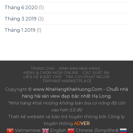
Tháng 6 2020
(1)
Tháng 3 2019
(3)
Tháng 1 2019
(1)
TRANG CHỦ
HÌNH ẢNH NHÀ HÀNG
MENU & CHỌN MÓN ONLINE
CÁC SUẤT ĂN
LIÊN HỆ & ĐẶT CHỖ
TRA CỨU PHẠT NGUỘI
TRIPMAP MARKETPLACE
Copyright ©
www.NhaHangKhaiHuong.Com - Chuỗi nhà
hàng hải sản view đẹp bậc nhất Hạ Long.
*Nhà hàng Khải Hương không bán bia có nồng độ cồn
cao hơn 5.5 độ
Thiết kế website và bảo trợ truyền thông bởi: Công ty
truyền thông
AD
VER
Vietnamese
English
Chinese (Simplified)