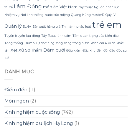
Dừa
Lâm Đồng
Tắm
món ăn Việt Nam
tài xế
mỹ thuật
Nguồn nhân lực
Gội
Nhiệm vụ
Nơi linh thiêng
nước súc miệng
Quang Hùng MasterD
Quý IV
Gừng
Konus
trẻ em
Quản lý
Homespa
SLNA
Sản xuất hàng giả
Thi hành pháp luật
Tuyên truyền lưu động
Tây Texas
tình cảm
Tầm quan trọng của biển đảo
Tổng thống Trump
Tự do tín ngưỡng
Vàng trong nước
Vành đai 4
ví da khắc
Đám cưới
Xét Xử Sơ Thẩm
tên
Đấu kiếm
Đặc khu
đèn đội đầu
đúc su
lưới
DANH MỤC
Điểm đến
(11)
Món ngon
(2)
Kinh nghiệm cuộc sống
(742)
Kinh nghiệm du lịch Hạ Long
(1)