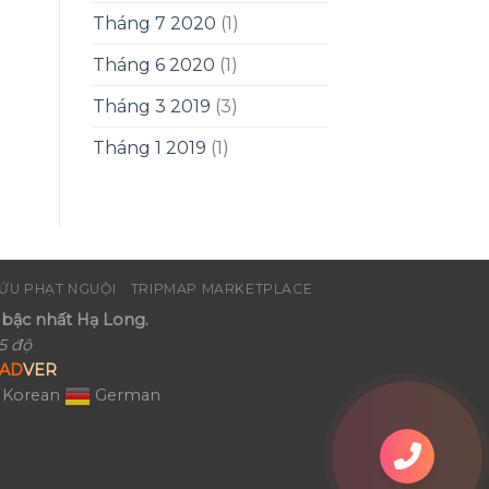
Tháng 7 2020
(1)
Tháng 6 2020
(1)
Tháng 3 2019
(3)
Tháng 1 2019
(1)
ỨU PHẠT NGUỘI
TRIPMAP MARKETPLACE
bậc nhất Hạ Long.
5 độ
AD
VER
Korean
German