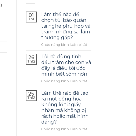
g
Làm thế nào để
01
Th1
chọn túi bảo quản
tai nghe phù hợp và
tránh những sai lầm
thường gặp?
ở
Chức năng bình luận bị tắt
Làm
thế
Tôi đã dùng tinh
26
nào
Th12
dầu tràm cho con và
để
đây là điều tôi ước
chọn
mình biết sớm hơn
túi
bảo
ở
Chức năng bình luận bị tắt
quản
Tôi
tai
đã
Làm thế nào để tạo
25
nghe
dùng
Th12
ra một bông hoa
phù
tinh
khổng lồ từ giấy
hợp
dầu
nhăn mà không bị
và
tràm
rách hoặc mất hình
tránh
cho
dáng?
những
con
sai
và
ở
Chức năng bình luận bị tắt
lầm
đây
Làm