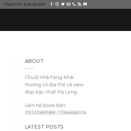
Chọn món & Book bàn
ABOUT
Chuỗi nhà hàng Khải
Hương có địa thế và view
đẹp bậc nhất Hạ Long.
Liên hệ book bàn:
0932088588 / 0966666106
LATEST POSTS