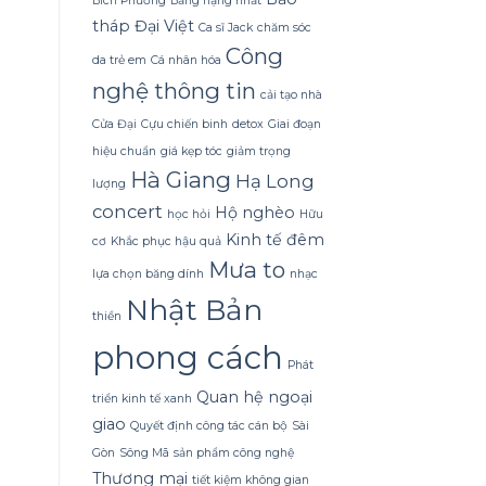
Bích Phương
Bảng hạng nhất
Sử
tháp Đại Việt
Ca sĩ Jack
chăm sóc
dụng
Sữa
Công
da trẻ em
Cá nhân hóa
Dừa
nghệ thông tin
Tắm
cải tạo nhà
Gội
Gừng
Cửa Đại
Cựu chiến binh
detox
Giai đoạn
Konus
hiệu chuẩn
giá kẹp tóc
giảm trọng
Homespa
Hà Giang
Hạ Long
lượng
concert
Hộ nghèo
học hỏi
Hữu
Kinh tế đêm
cơ
Khắc phục hậu quả
Mưa to
lựa chọn băng dính
nhạc
Nhật Bản
thiền
phong cách
Phát
Quan hệ ngoại
triển kinh tế xanh
giao
Quyết định công tác cán bộ
Sài
Gòn
Sông Mã
sản phẩm công nghệ
Thương mại
tiết kiệm không gian