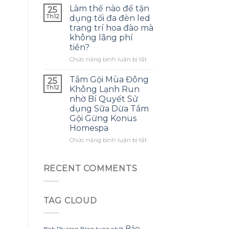
thường
là
thế
Làm thế nào để tận
25
gặp?
điều
nào
Th12
dụng tối đa đèn led
tôi
để
trang trí hoa đào mà
ước
tạo
không lãng phí
mình
ra
tiền?
biết
một
sớm
bông
ở
Chức năng bình luận bị tắt
hơn
hoa
Làm
khổng
thế
Tắm Gội Mùa Đông
25
lồ
nào
Th12
Không Lạnh Run
từ
để
nhờ Bí Quyết Sử
giấy
tận
dụng Sữa Dừa Tắm
nhăn
dụng
Gội Gừng Konus
mà
tối
Homespa
không
đa
bị
đèn
ở
Chức năng bình luận bị tắt
rách
led
Tắm
hoặc
trang
Gội
mất
trí
Mùa
RECENT COMMENTS
hình
hoa
Đông
dáng?
đào
Không
mà
Lạnh
không
TAG CLOUD
Run
lãng
nhờ
phí
Bí
tiền?
Quyết
Bảo