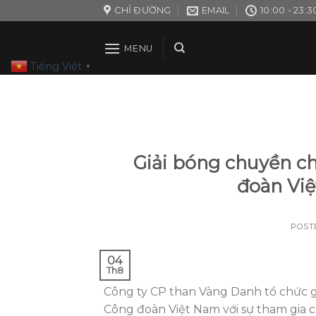
Skip
CHỈ ĐƯỜNG
EMAIL
10:00 - 23:3
to
content
MENU
Tiếng Việt
▼
Giải bóng chuyền c
đoàn Vi
POST
04
Th8
Công ty CP than Vàng Danh tổ chức 
Công đoàn Việt Nam với sự tham gia củ