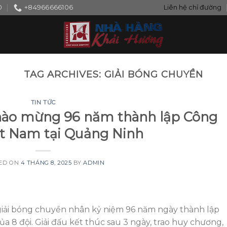
0
+84966666106
Liên hệ chỉ đường
TAG ARCHIVES:
GIẢI BÓNG CHUYỀN
TIN TỨC
hào mừng 96 năm thành lập Công
ệt Nam tại Quảng Ninh
ED ON
4 THÁNG 8, 2025
BY
ADMIN
giải bóng chuyền nhân kỷ niệm 96 năm ngày thành lập
a 8 đội. Giải đấu kết thúc sau 3 ngày, trao huy chương,