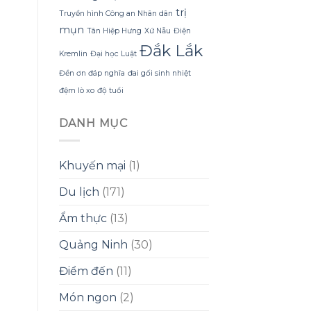
trị
Truyền hình Công an Nhân dân
mụn
Tân Hiệp Hưng
Xứ Nẫu
Điện
Đắk Lắk
Kremlin
Đại học Luật
Đền ơn đáp nghĩa
đai gối sinh nhiệt
đệm lò xo
độ tuổi
DANH MỤC
Khuyến mại
(1)
Du lịch
(171)
Ẩm thực
(13)
Quảng Ninh
(30)
Điểm đến
(11)
Món ngon
(2)