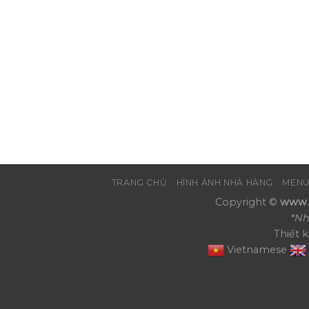
TRANG CHỦ
HÌNH ẢNH NHÀ HÀNG
MENU
Copyright ©
www.N
*Nh
Thiết 
Vietnamese