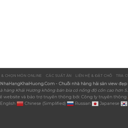
 & CHỌN MÓN ONLINE
CÁC SUẤT ĂN
LIÊN HỆ & ĐẶT CHỖ
TRA C
haHangKhaiHuong.Com - Chuỗi nhà hàng hải sản view đẹp 
à hàng Khải Hương không bán bia có nồng độ cồn cao hơn 5.
kế website và bảo trợ truyền thông bởi: Công ty truyền thông
English
Chinese (Simplified)
Russian
Japanese