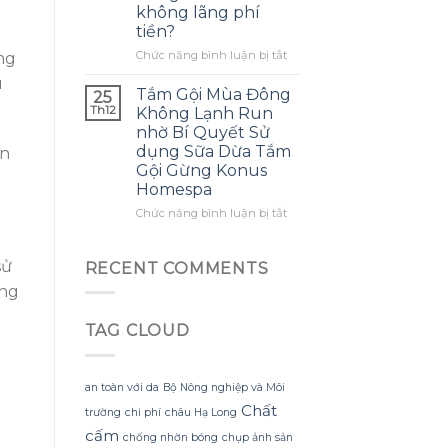
không lãng phí
mình
ra
tiền?
biết
một
sớm
bông
ở
Chức năng bình luận bị tắt
ng
hơn
hoa
Làm
u
khổng
thế
Tắm Gội Mùa Đông
25
lồ
nào
Th12
Không Lạnh Run
từ
để
nhờ Bí Quyết Sử
giấy
tận
dụng Sữa Dừa Tắm
ẩn
nhăn
dụng
Gội Gừng Konus
mà
tối
Homespa
không
đa
bị
đèn
ở
Chức năng bình luận bị tắt
rách
led
Tắm
hoặc
trang
Gội
mất
trí
Mùa
sử
RECENT COMMENTS
hình
hoa
Đông
dáng?
ắng
đào
Không
mà
Lạnh
không
TAG CLOUD
Run
lãng
nhờ
phí
Bí
tiền?
Quyết
an toàn với da
Bộ Nông nghiệp và Môi
Sử
Chất
trường
chi phí
châu Hạ Long
dụng
Sữa
cấm
chống nhờn bóng
chụp ảnh sản