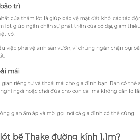
bảo trì
hất của thảm lót là giúp bảo vệ mặt đất khỏi các tác độ
ảm lót giúp ngăn chặn sự phát triển của cỏ dại, giảm thiể
iệt cỏ.
ểu việc phải vệ sinh sân vườn, vì chúng ngăn chặn bụi b
ất.
oải mái
ian riêng tư và thoải mái cho gia đình bạn. Bạn có thể 
nghỉ ngơi hoặc chơi đùa cho con cái, mà không cần lo l
hông gian ấm áp và mời gọi, nơi cả gia đình có thể cùng
lót bể Thake đường kính 1,1m?