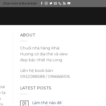
Chọn món & Book bàn
ABOUT
Chuỗi nhà hàng Khải
Hương có địa thế và view
đẹp bậc nhất Hạ Long.
Liên hệ book bàn:
0932088588 / 0966666106
oại
LATEST POSTS
 ta
a
Làm thế nào để
01
1m