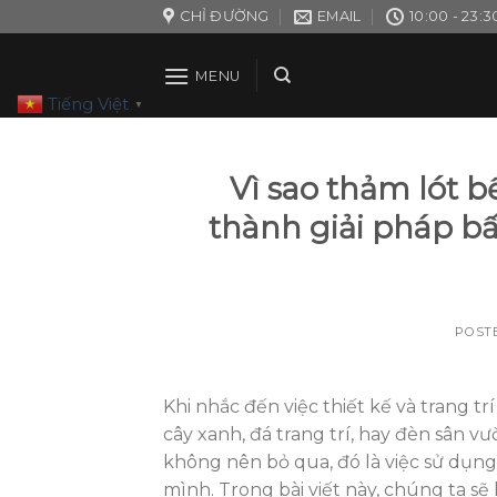
Skip
CHỈ ĐƯỜNG
EMAIL
10:00 - 23:3
to
content
MENU
Tiếng Việt
▼
Vì sao thảm lót b
thành giải pháp b
POST
Khi nhắc đến việc thiết kế và trang t
cây xanh, đá trang trí, hay đèn sân 
không nên bỏ qua, đó là việc sử dụng
mình. Trong bài viết này, chúng ta sẽ