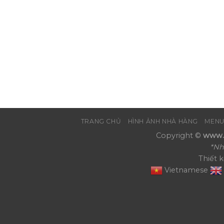
TRANG CHỦ
HÌNH ẢNH NHÀ HÀNG
MENU
Copyright ©
www.N
*Nh
Thiết 
Vietnamese