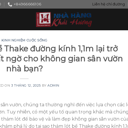
0
+84966666106
Liên hệ chỉ đường
KINH NGHIỆM CUỘC SỐNG
ể Thake đường kính 1,1m lại trở
ất ngờ cho không gian sân vườn
nhà bạn?
ED ON
3 THÁNG 12, 2025
BY
ADMIN
rí sân vườn, chúng ta thường nghĩ đến việc lựa chọn các l
vườn. Tuy nhiên, có một yếu tố quan trọng khác mà chúng
 thảm lót để bảo vệ và làm đẹp không gian sân vườn củ
 khám phá lý do tại sao thảm lót bể Thake đường kính 1,