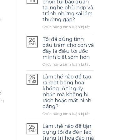
Th1
chọn túi bảo quản
tai nghe phù hợp và
tránh những sai lầm
thường gặp?
ở
Chức năng bình luận bị tắt
Làm
thế
Tôi đã dùng tinh
26
nào
Th12
dầu tràm cho con và
để
đây là điều tôi ước
chọn
mình biết sớm hơn
túi
bảo
ở
Chức năng bình luận bị tắt
quản
Tôi
tai
đã
Làm thế nào để tạo
25
nghe
dùng
Th12
ra một bông hoa
phù
tinh
khổng lồ từ giấy
hợp
dầu
c
nhăn mà không bị
và
tràm
rách hoặc mất hình
ch
tránh
cho
dáng?
những
con
sai
và
ở
Chức năng bình luận bị tắt
lầm
đây
Làm
thường
là
thế
Làm thế nào để tận
25
gặp?
điều
nào
Th12
dụng tối đa đèn led
tôi
để
trang trí hoa đào mà
ước
tạo