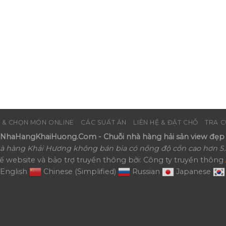
 & CHỌN MÓN ONLINE
CÁC SUẤT ĂN
LIÊN HỆ & ĐẶT CHỖ
TRA C
haHangKhaiHuong.Com - Chuỗi nhà hàng hải sản view đẹp 
à hàng Khải Hương không bán bia có nồng độ cồn cao hơn 5.
kế website và bảo trợ truyền thông bởi: Công ty truyền thông
English
Chinese (Simplified)
Russian
Japanese