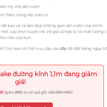
thẩm mỹ cho sân vườn
ảm thiểu công việc bảo trì
 để bảo vệ và làm đẹp không gian sân vườn của mình,
một lựa chọn tuyệt vời. Với giá cả hợp lý và chất lượng c
nhu cầu của bạn.
 1,1m, bạn có thể truy cập vào
đây
để đặt hàng ngay 
hake đường kính 1,1m đang giảm
giá!
ND
(giảm
20%
so với giá gốc
100.000 VND
)