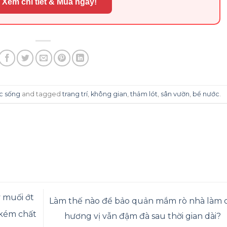
 Xem chi tiết & Mua ngay!
c sống
and tagged
trang trí
,
không gian
,
thảm lót
,
sân vườn
,
bể nước
.
 muối ớt
Làm thế nào để bảo quản mắm rò nhà làm 
 kém chất
hương vị vẫn đậm đà sau thời gian dài?