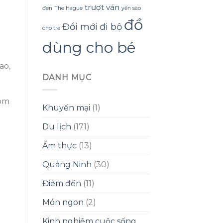
trượt ván
đen
The Hague
yến sào
đồ
Đổi mới
đi bộ
cho trẻ
dùng cho bé
ao,
DANH MỤC
hôm
Khuyến mại
(1)
Du lịch
(171)
Ẩm thực
(13)
Quảng Ninh
(30)
Điểm đến
(11)
Món ngon
(2)
Kinh nghiệm cuộc sống