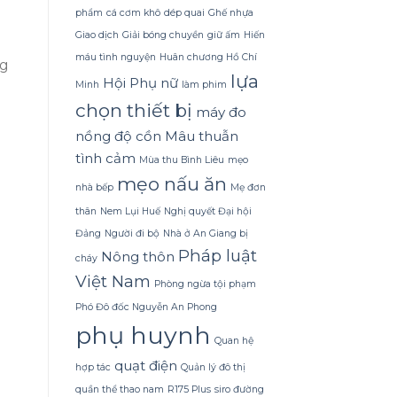
Dừa
phẩm
cá cơm khô
dép quai
Ghế nhựa
Tắm
Gội
Giao dịch
Giải bóng chuyền
giữ ấm
Hiến
Gừng
máu tình nguyện
Huân chương Hồ Chí
Konus
ng
lựa
Homespa
Hội Phụ nữ
Minh
làm phim
chọn thiết bị
máy đo
nồng độ cồn
Mâu thuẫn
tình cảm
Mùa thu Bình Liêu
mẹo
mẹo nấu ăn
nhà bếp
Mẹ đơn
thân
Nem Lụi Huế
Nghị quyết Đại hội
Đảng
Người đi bộ
Nhà ở An Giang bị
Pháp luật
Nông thôn
cháy
Việt Nam
Phòng ngừa tội phạm
Phó Đô đốc Nguyễn An Phong
phụ huynh
Quan hệ
quạt điện
hợp tác
Quản lý đô thị
quần thể thao nam
R175 Plus
siro đường