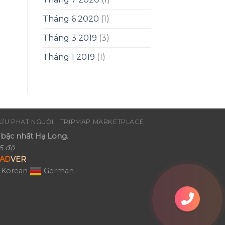
Tháng 6 2020
(1)
Tháng 3 2019
(3)
Tháng 1 2019
(1)
ỨU PHẠT NGUỘI
TRIPMAP MARKETPLACE
bậc nhất Hạ Long.
5 độ
AD
VER
Korean
German