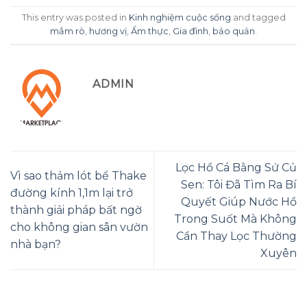
This entry was posted in
Kinh nghiệm cuộc sống
and tagged
mắm rò
,
hương vị
,
Ẩm thực
,
Gia đình
,
bảo quản
.
ADMIN
Lọc Hồ Cá Bằng Sứ Củ
Vì sao thảm lót bể Thake
Sen: Tôi Đã Tìm Ra Bí
đường kính 1,1m lại trở
Quyết Giúp Nước Hồ
thành giải pháp bất ngờ
Trong Suốt Mà Không
cho không gian sân vườn
Cần Thay Lọc Thường
nhà bạn?
Xuyên