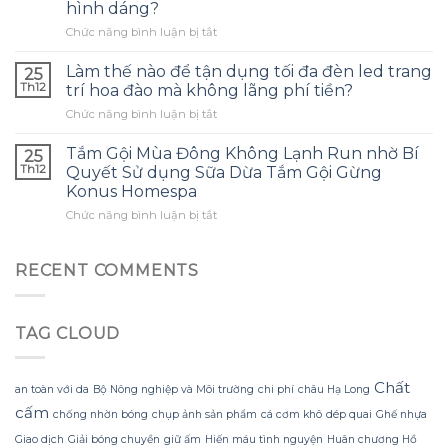
tai
hình dáng?
dầu
nghe
ở
Chức năng bình luận bị tắt
tràm
phù
Làm
cho
hợp
thế
con
Làm thế nào để tận dụng tối đa đèn led trang
và
25
nào
và
tránh
Th12
trí hoa đào mà không lãng phí tiền?
để
đây
những
ở
Chức năng bình luận bị tắt
tạo
là
sai
Làm
ra
điều
lầm
thế
một
Tắm Gội Mùa Đông Không Lạnh Run nhờ Bí
tôi
25
thường
nào
bông
ước
Th12
Quyết Sử dụng Sữa Dừa Tắm Gội Gừng
gặp?
để
hoa
mình
Konus Homespa
tận
khổng
biết
ở
Chức năng bình luận bị tắt
dụng
lồ
sớm
Tắm
tối
từ
hơn
Gội
đa
giấy
Mùa
đèn
RECENT COMMENTS
nhăn
Đông
led
mà
Không
trang
không
Lạnh
trí
bị
TAG CLOUD
Run
hoa
rách
nhờ
đào
hoặc
Bí
mà
mất
Quyết
không
Chất
hình
an toàn với da
Bộ Nông nghiệp và Môi trường
chi phí
châu Hạ Long
Sử
lãng
dáng?
cấm
chống nhờn bóng
chụp ảnh sản phẩm
cá cơm khô
dép quai
Ghế nhựa
dụng
phí
Sữa
tiền?
Giao dịch
Giải bóng chuyền
giữ ấm
Hiến máu tình nguyện
Huân chương Hồ