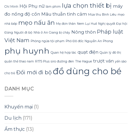
Dừa
lựa chọn thiết bị
Hội Phụ nữ
máy
Tắm
Chí Minh
làm phim
Gội
đo nồng độ cồn
Mâu thuẫn tình cảm
Mùa thu Bình Liêu
mẹo
Gừng
mẹo nấu ăn
Konus
nhà bếp
Mẹ đơn thân
Nem Lụi Huế
Nghị quyết Đại hội
Homespa
Pháp luật
Nông thôn
Đảng
Người đi bộ
Nhà ở An Giang bị cháy
Việt Nam
Phòng ngừa tội phạm
Phó Đô đốc Nguyễn An Phong
phụ huynh
quạt điện
Quan hệ hợp tác
Quản lý đô thị
trượt ván
quần thể thao nam
R175 Plus
siro đường đen
The Hague
yến sào
đồ dùng cho bé
Đổi mới
đi bộ
cho trẻ
DANH MỤC
Khuyến mại
(1)
Du lịch
(171)
Ẩm thực
(13)