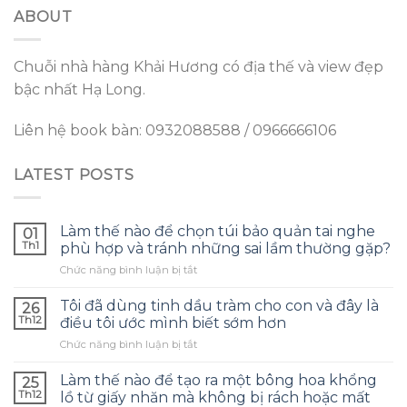
ABOUT
Chuỗi nhà hàng Khải Hương có địa thế và view đẹp
bậc nhất Hạ Long.
Liên hệ book bàn: 0932088588 / 0966666106
LATEST POSTS
Làm thế nào để chọn túi bảo quản tai nghe
01
Th1
phù hợp và tránh những sai lầm thường gặp?
ở
Chức năng bình luận bị tắt
Làm
thế
Tôi đã dùng tinh dầu tràm cho con và đây là
26
nào
Th12
điều tôi ước mình biết sớm hơn
để
ở
Chức năng bình luận bị tắt
chọn
Tôi
túi
đã
bảo
Làm thế nào để tạo ra một bông hoa khổng
25
dùng
quản
Th12
lồ từ giấy nhăn mà không bị rách hoặc mất
tinh