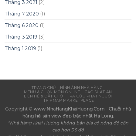
Tháng 3 2021
(2)
Tháng 7 2020
(1)
Tháng 6 2020
(1)
Tháng 3 2019
(3)
Tháng 1 2019
(1)
TRANG CHỦ
HÌNH ẢNH NHÀ HÀNG
MENU & CHỌN MÓN ONLINE
CÁC SUẤT ĂN
LIÊN HỆ & ĐẶT CHỖ
TRA CỨU PHẠT NGUỘI
TRIPMAP MARKETPLACE
Copyright ©
www.NhaHangKhaiHuong.Com - Chuỗi nhà
hàng hải sản view đẹp bậc nhất Hạ Long.
*Nhà hàng Khải Hương không bán bia có nồng độ cồn
cao hơn 5.5 độ