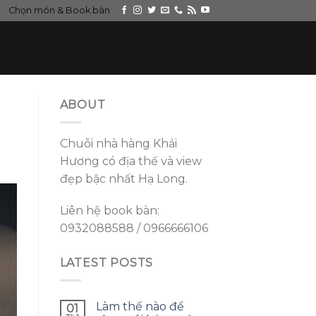
Chọn món & Book bàn
ABOUT
Chuỗi nhà hàng Khải
Hương có địa thế và view
đẹp bậc nhất Hạ Long.
Liên hệ book bàn:
0932088588 / 0966666106
LATEST POSTS
Làm thế nào để
01