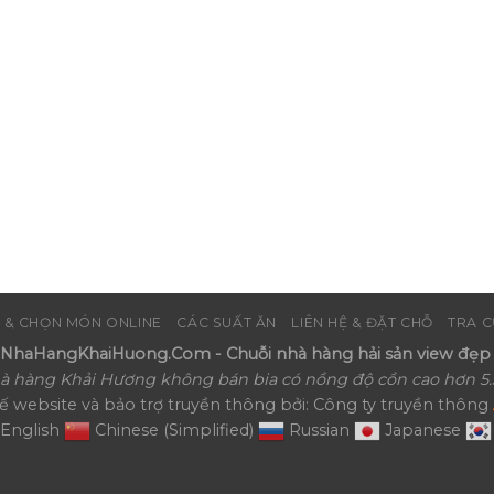
 & CHỌN MÓN ONLINE
CÁC SUẤT ĂN
LIÊN HỆ & ĐẶT CHỖ
TRA C
haHangKhaiHuong.Com - Chuỗi nhà hàng hải sản view đẹp 
à hàng Khải Hương không bán bia có nồng độ cồn cao hơn 5.
kế website và bảo trợ truyền thông bởi: Công ty truyền thông
English
Chinese (Simplified)
Russian
Japanese