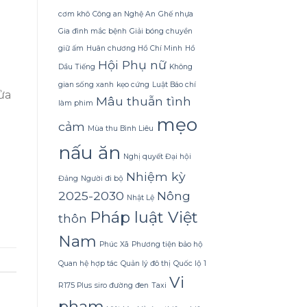
Dừa
Tắm
cơm khô
Công an Nghệ An
Ghế nhựa
Gội
Gia đình mắc bệnh
Giải bóng chuyền
Gừng
Konus
giữ ấm
Huân chương Hồ Chí Minh
Hồ
Homespa
Hội Phụ nữ
Dầu Tiếng
Không
gian sống xanh
kẹo cứng
Luật Báo chí
ửa
Mâu thuẫn tình
làm phim
mẹo
cảm
Mùa thu Bình Liêu
nấu ăn
Nghị quyết Đại hội
Nhiệm kỳ
Đảng
Người đi bộ
2025-2030
Nông
Nhật Lệ
Pháp luật Việt
thôn
Nam
Phúc Xã
Phương tiện bảo hộ
Quan hệ hợp tác
Quản lý đô thị
Quốc lộ 1
Vi
R175 Plus
siro đường đen
Taxi
phạm