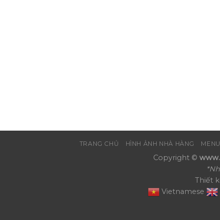
TRANG CHỦ
HÌNH ẢNH NHÀ HÀNG
MENU
Copyright ©
www.N
*Nh
Thiết 
Vietnamese