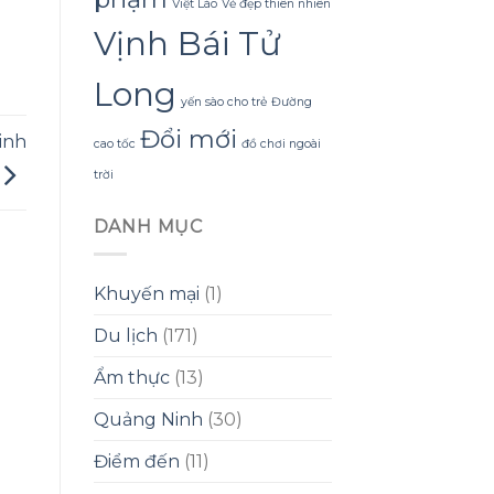
Việt Lào
Vẻ đẹp thiên nhiên
Vịnh Bái Tử
Long
yến sào cho trẻ
Đường
Đổi mới
inh
cao tốc
đồ chơi ngoài
trời
DANH MỤC
Khuyến mại
(1)
Du lịch
(171)
Ẩm thực
(13)
Quảng Ninh
(30)
Điểm đến
(11)