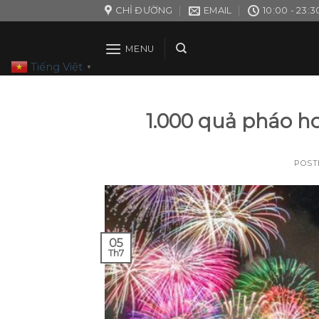
Skip
CHỈ ĐƯỜNG
EMAIL
10:00 - 23:3
to
content
MENU
Tiếng Việt
▼
1.000 quả pháo ho
POST
05
Th7