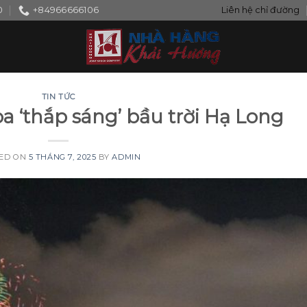
0
+84966666106
Liên hệ chỉ đường
TIN TỨC
a ‘thắp sáng’ bầu trời Hạ Long
ED ON
5 THÁNG 7, 2025
BY
ADMIN