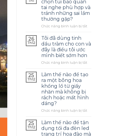
Th1
chọn túi bảo quản
tai nghe phù hợp và
tránh những sai lầm
thường gặp?
ở
Chức năng bình luận bị tắt
Làm
thế
Tôi đã dùng tinh
26
nào
Th12
dầu tràm cho con và
để
đây là điều tôi ước
chọn
mình biết sớm hơn
túi
bảo
ở
Chức năng bình luận bị tắt
quản
Tôi
tai
đã
Làm thế nào để tạo
25
nghe
dùng
Th12
ra một bông hoa
phù
tinh
khổng lồ từ giấy
hợp
dầu
nhăn mà không bị
và
tràm
rách hoặc mất hình
tránh
cho
dáng?
những
con
sai
và
ở
Chức năng bình luận bị tắt
lầm
đây
Làm
thường
là
thế
Làm thế nào để tận
25
gặp?
điều
nào
Th12
dụng tối đa đèn led
tôi
để
trang trí hoa đào mà
ước
tạo