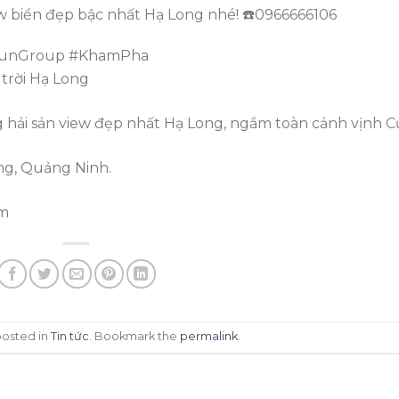
ew biển đẹp bậc nhất Hạ Long nhé! ☎️0966666106
SunGroup #KhamPha
hải sản view đẹp nhất Hạ Long, ngắm toàn cảnh vịnh C
ong, Quảng Ninh.
om
posted in
Tin tức
. Bookmark the
permalink
.