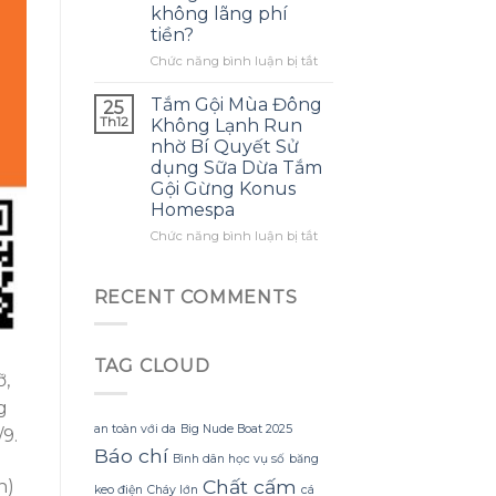
không lãng phí
mình
ra
tiền?
biết
một
sớm
bông
ở
Chức năng bình luận bị tắt
hơn
hoa
Làm
khổng
thế
Tắm Gội Mùa Đông
25
lồ
nào
Th12
Không Lạnh Run
từ
để
nhờ Bí Quyết Sử
giấy
tận
dụng Sữa Dừa Tắm
nhăn
dụng
Gội Gừng Konus
mà
tối
Homespa
không
đa
bị
đèn
ở
Chức năng bình luận bị tắt
rách
led
Tắm
hoặc
trang
Gội
mất
trí
Mùa
RECENT COMMENTS
hình
hoa
Đông
dáng?
đào
Không
mà
Lạnh
không
TAG CLOUD
Run
ỡ,
lãng
nhờ
phí
Bí
g
tiền?
Quyết
an toàn với da
Big Nude Boat 2025
/9.
Sử
Báo chí
Bình dân học vụ số
băng
dụng
Sữa
Chất cấm
n)
keo điện
Cháy lớn
cá