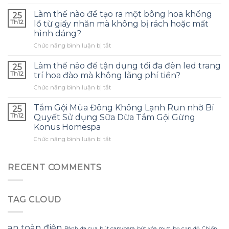
Tôi
túi
đã
bảo
Làm thế nào để tạo ra một bông hoa khổng
25
dùng
quản
Th12
lồ từ giấy nhăn mà không bị rách hoặc mất
tinh
tai
hình dáng?
dầu
nghe
ở
Chức năng bình luận bị tắt
tràm
phù
Làm
cho
hợp
thế
con
Làm thế nào để tận dụng tối đa đèn led trang
và
25
nào
và
tránh
Th12
trí hoa đào mà không lãng phí tiền?
để
đây
những
ở
Chức năng bình luận bị tắt
tạo
là
sai
Làm
ra
điều
lầm
thế
một
Tắm Gội Mùa Đông Không Lạnh Run nhờ Bí
tôi
25
thường
nào
bông
ước
Th12
Quyết Sử dụng Sữa Dừa Tắm Gội Gừng
gặp?
để
hoa
mình
Konus Homespa
tận
khổng
biết
ở
Chức năng bình luận bị tắt
dụng
lồ
sớm
Tắm
tối
từ
hơn
Gội
đa
giấy
Mùa
đèn
RECENT COMMENTS
nhăn
Đông
led
mà
Không
trang
không
Lạnh
trí
bị
TAG CLOUD
Run
hoa
rách
nhờ
đào
hoặc
Bí
mà
mất
Quyết
không
an toàn điện
hình
Bánh đa cua
bút capybara
bút xóa mực
bọ cạp đỏ
Chiến