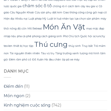
Sử
lãng
dáng?
chăm sóc ô tô
lược quốc gia
chống rò rỉ
cách làm
cây rau gia vị
Cô
dụng
phí
Sữa
tiền?
giáo
Cầu Nguyễn Khoái
Cứu sản phụ
dệt kim
Giao thông công cộng
gối nẹp cổ
Dừa
Hiện đại
Khiếu nại
Luật pháp Mỹ
Luật trí tuệ nhân tạo
lựa chọn sản phẩm
máy
Tắm
Gội
Món Ăn Vặt
Gừng
thổi nồng độ cồn
Mít Retreat
mẹo mặc đẹp
Konus
Homespa
nhập liệu
pha cà phê
phong cách giáng sinh
Phó Chủ tịch Quốc hội
scrunchy
Thú cưng
texilen
thiết bị học tập
thủy sinh
Truy bắt
Trẻ mầm
non
Tài nguyên thiên nhiên
Tàu vũ trụ
Tăng trưởng xanh
tượng mô hình
tắm
gội
Đêm rằm phố cổ
Đỗ Xuân Hà
đau chân
ốp pô xe máy
DANH MỤC
Điểm đến
(11)
Món ngon
(2)
Kinh nghiệm cuộc sống
(742)