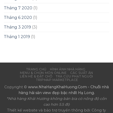
Tháng 7 2020
(1)
Tháng 6 2020
(1)
Tháng 3 2019
(3)
Tháng 1 2019
(1)
TRANG CHỦ
HÌNH ẢNH NHÀ HÀNG
MENU & CHỌN MÓN ONLINE
CÁC SUẤT ĂN
LIÊN HỆ & ĐẶT CHỖ
TRA CỨU PHẠT NGUỘI
TRIPMAP MARKETPLACE
Copyright ©
www.NhaHangKhaiHuong.Com - Chuỗi nhà
hàng hải sản view đẹp bậc nhất Hạ Long.
*Nhà hàng Khải Hương không bán bia có nồng độ cồn
cao hơn 5.5 độ
Thiết kế website và bảo trợ truyền thông bởi: Công ty