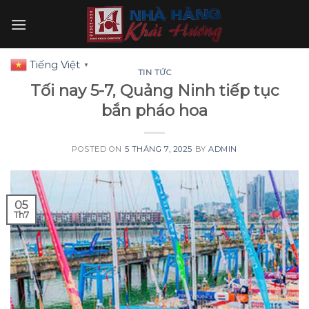
Skip
to
content
Tiếng Việt
▼
TIN TỨC
Tối nay 5-7, Quảng Ninh tiếp tục
bắn pháo hoa
POSTED ON
5 THÁNG 7, 2025
BY
ADMIN
05
Th7