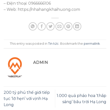
– Điện thoại: 0966666106
– Web: https://nhahangkhaihuong.com
This entry was posted in
Tin tức
. Bookmark the
permalink
.
ADMIN
200 tỷ phú thế giới tiếp
1.000 quả pháo hoa ‘thắp
tục ‘lỡ hẹn’ với vịnh Hạ
sáng’ bầu trời Hạ Long
Long