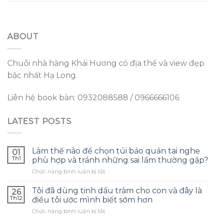
ABOUT
Chuỗi nhà hàng Khải Hương có địa thế và view đẹp
bậc nhất Hạ Long.
Liên hệ book bàn: 0932088588 / 0966666106
LATEST POSTS
Làm thế nào để chọn túi bảo quản tai nghe
01
Th1
phù hợp và tránh những sai lầm thường gặp?
ở
Chức năng bình luận bị tắt
Làm
thế
Tôi đã dùng tinh dầu tràm cho con và đây là
26
nào
Th12
điều tôi ước mình biết sớm hơn
để
ở
Chức năng bình luận bị tắt
chọn