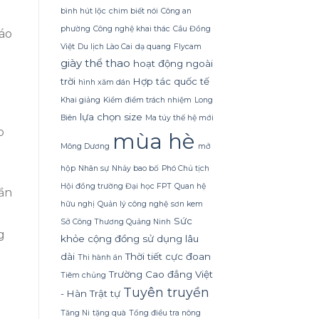
bỏ
vẻ
bình hút lộc
chim biết nói
Công an
qua
đẹp
cho
phường
Công nghệ khai thác
Cầu Đồng
tinh
cáo
đến
tế
Việt
Du lịch Lào Cai
dạ quang
Flycam
khi
lại
giày thể thao
hoạt động ngoài
vòi
đòi
bị
hỏi
trời
Hợp tác quốc tế
hình xăm dán
lỏng
cách
Khai giảng
Kiểm điểm trách nhiệm
Long
chăm
sóc
lựa chọn size
Biên
Ma túy thế hệ mới
không
p
mùa hè
ngờ
Mông Dương
mở
hộp
Nhân sự
Nhảy bao bố
Phó Chủ tịch
Hội đồng trường Đại học FPT
Quan hệ
tần
hữu nghị
Quản lý công nghệ
sơn kem
Sức
Sở Công Thương Quảng Ninh
g
khỏe cộng đồng
sử dụng lâu
dài
Thời tiết cực đoan
Thi hành án
Trường Cao đẳng Việt
Tiêm chủng
Tuyên truyền
- Hàn
Trật tự
Tăng Ni
tặng quà
Tổng điều tra nông