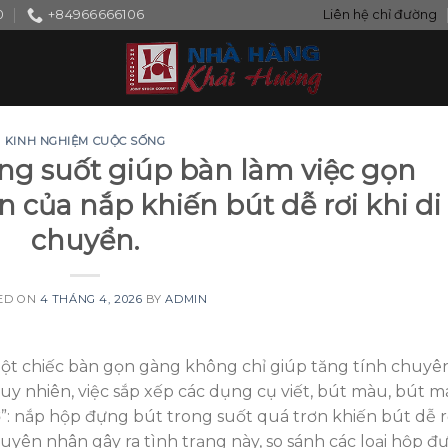
0
+84966666106
Liên hệ chỉ đường
KINH NGHIỆM CUỘC SỐNG
ng suốt giúp bàn làm việc gọn
 của nắp khiến bút dễ rơi khi di
chuyển.
ED ON
4 THÁNG 4, 2026
BY
ADMIN
 một chiếc bàn gọn gàng không chỉ giúp tăng tính chuyê
y nhiên, việc sắp xếp các dụng cụ viết, bút màu, bút m
”: nắp hộp đựng bút trong suốt quá trơn khiến bút dễ r
nguyên nhân gây ra tình trạng này, so sánh các loại hộp đ