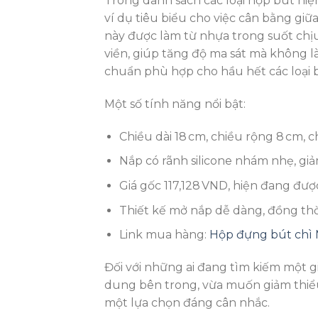
Trong danh sách các loại hộp bút hiện
ví dụ tiêu biểu cho việc cân bằng gi
này được làm từ nhựa trong suốt chịu
viền, giúp tăng độ ma sát mà không l
chuẩn phù hợp cho hầu hết các loại bú
Một số tính năng nổi bật:
Chiều dài 18 cm, chiều rộng 8 cm, 
Nắp có rãnh silicone nhám nhẹ, gi
Giá gốc 117,128 VND, hiện đang đượ
Thiết kế mở nắp dễ dàng, đồng thời
Link mua hàng:
Hộp đựng bút ch
Đối với những ai đang tìm kiếm một g
dung bên trong, vừa muốn giảm thiểu
một lựa chọn đáng cân nhắc.