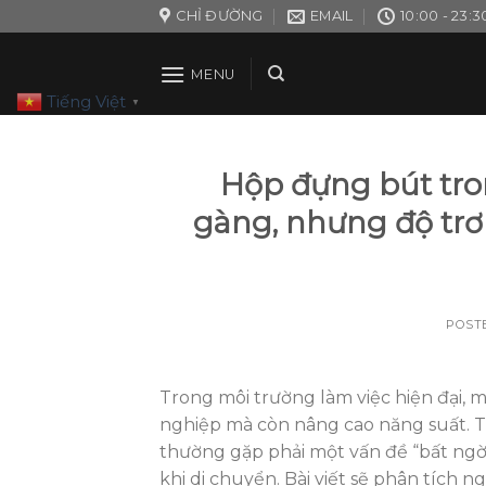
Skip
CHỈ ĐƯỜNG
EMAIL
10:00 - 23:3
to
content
MENU
Tiếng Việt
▼
Hộp đựng bút tro
gàng, nhưng độ trơn
POST
Trong môi trường làm việc hiện đại,
nghiệp mà còn nâng cao năng suất. Tu
thường gặp phải một vấn đề “bất ngờ
khi di chuyển. Bài viết sẽ phân tích 