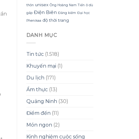
unisex
thôn
Ông Hoàng Nam Tiến
ô dù
Điện Biên
gấp
Đăng kiểm
Đại học
cần
độ thời trang
Phenikaa
DANH MỤC
Tin tức
(1.518)
Khuyến mại
(1)
Du lịch
(171)
Ẩm thực
(13)
o
Quảng Ninh
(30)
Điểm đến
(11)
Món ngon
(2)
Kinh nghiệm cuộc sống