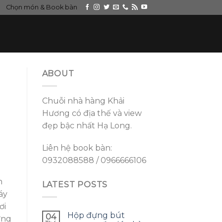
Chọn món & Book bàn
ABOUT
Chuỗi nhà hàng Khải
Hương có địa thế và view
đẹp bậc nhất Hạ Long.
Liên hệ book bàn:
0932088588 / 0966666106
n
LATEST POSTS
áy
ơi
Hộp đựng bút
04
ựng