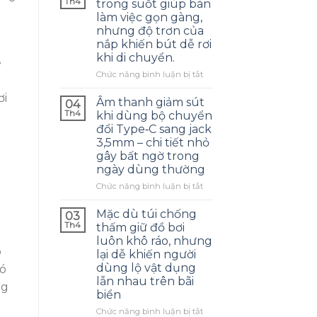
Th4
trong suốt giúp bàn
làm việc gọn gàng,
nhưng độ trơn của
nắp khiến bút dễ rơi
khi di chuyển.
ở
Chức năng bình luận bị tắt
Hộp
ơi
đựng
Âm thanh giảm sút
04
bút
Th4
khi dùng bộ chuyển
trong
đổi Type‑C sang jack
suốt
3,5mm – chi tiết nhỏ
giúp
gây bất ngờ trong
bàn
ngày dùng thường
làm
việc
ở
Chức năng bình luận bị tắt
gọn
Âm
gàng,
thanh
Mặc dù túi chống
03
nhưng
giảm
Th4
thấm giữ đồ bơi
độ
sút
luôn khô ráo, nhưng
trơn
khi
o
lại dễ khiến người
của
dùng
dùng lộ vật dụng
nắp
có
bộ
khiến
lẫn nhau trên bãi
chuyển
ng
bút
biển
đổi
dễ
Type‑C
ở
Chức năng bình luận bị tắt
rơi