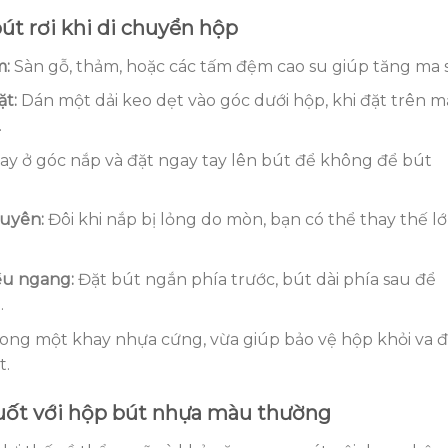
út rơi khi di chuyển hộp
m:
Sàn gỗ, thảm, hoặc các tấm đệm cao su giúp tăng ma s
ặt:
Dán một dải keo dẹt vào góc dưới hộp, khi đặt trên m
.
tay ở góc nắp và đặt ngay tay lên bút để không để bút
xuyên:
Đôi khi nắp bị lỏng do mòn, bạn có thể thay thế l
ều ngang:
Đặt bút ngắn phía trước, bút dài phía sau để
.
ong một khay nhựa cứng, vừa giúp bảo vệ hộp khỏi va đ
t.
uốt với hộp bút nhựa màu thường