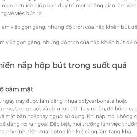
g mẹo hữu ích giúp bạn duy trì một không gian làm việc
g về việc bút rơi.
m việc gọn gàng, nhưng độ trơn của nắp khiến bút dễ r
hiến nắp hộp bút trong suốt quá
 độ bám mặt
t ngày nay được làm bằng nhựa polycarbonate hoặc
là nhẹ, trong suốt và chịu lực tốt. Tuy nhiên, độ bóng ca
và mặt bàn hoặc tay người sử dụng. Khi nắp mở, không 
 dễ dàng rơi ra ngoài. Đặc biệt, môi trường làm việc thườ
g nhẹ (như khi đưa laptop lên kệ) càng làm tăng khả