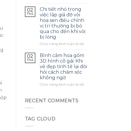
sang
Mặc
khi
jack
dù
Chi tiết nhỏ trong
di
02
3,5mm
túi
Th4
chuyển.
việc lắp giá đỡ vòi
–
chống
hoa sen điều chỉnh
chi
thấm
vị trí thường bị bỏ
tiết
su
giữ
nhỏ
qua cho đến khi vòi
đồ
ác
gây
bị lỏng
bơi
bất
luôn
ở
Chức năng bình luận bị tắt
ngờ
khô
Chi
ng
trong
ráo,
tiết
Bình cắm hoa gốm
ngày
02
nhưng
nhỏ
Th4
dùng
3D hình cô gái: Khi
lại
trong
thường
vẻ đẹp tinh tế lại đòi
dễ
việc
hỏi cách chăm sóc
khiến
lắp
không ngờ
người
giá
dùng
ì
đỡ
ở
Chức năng bình luận bị tắt
lộ
vòi
Bình
n
vật
hoa
cắm
hộp
dụng
sen
hoa
RECENT COMMENTS
lẫn
điều
gốm
nhau
chỉnh
3D
trên
vị
hình
bãi
trí
TAG CLOUD
cô
biển
thường
gái:
bị
Khi