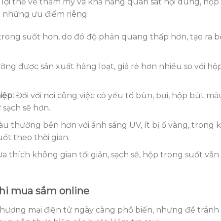
 lợi thế về thẩm mỹ và khả năng quan sát nội dung, hộp
ó những ưu điểm riêng:
rong suốt hơn, do đó độ phản quang thấp hơn, tạo ra b
g được sản xuất hàng loạt, giá rẻ hơn nhiều so với hộ
iệp:
Đối với nơi công việc có yếu tố bùn, bụi, hộp bút mà
sạch sẽ hơn.
 thường bền hơn với ánh sáng UV, ít bị ố vàng, trong k
ốt theo thời gian.
thích không gian tối giản, sạch sẽ, hộp trong suốt vẫn 
khi mua sắm online
hương mại điện tử ngày càng phổ biến, nhưng để tránh