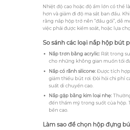
Nhiệt độ cao hoặc độ ẩm lớn có thể 
hơn và giảm đi độ ma sát ban đầu. Kh
rằng nắp hộp trở nên “đầu gối”, dễ m
việc phải được kiểm soát, hoặc lựa ch
So sánh các loại nắp hộp bút 
Nắp trơn bằng acrylic:
Rất trong su
cho những không gian muốn tối đa
Nắp có rãnh silicone:
Được tích hợp 
giảm thiểu bút rơi. Đòi hỏi chi ph
suất di chuyển cao.
Nắp gập bằng kim loại nhẹ:
Thường 
đến thẩm mỹ trong suốt của hộp. 
bền cao.
Làm sao để chọn hộp đựng bút