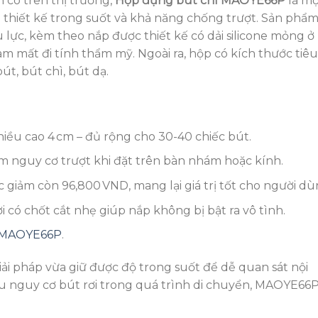
 có trên thị trường,
Hộp đựng bút chì MAOYE66P
là mộ
ữa thiết kế trong suốt và khả năng chống trượt. Sản phẩ
 lực, kèm theo nắp được thiết kế có dải silicone mỏng ở
àm mất đi tính thẩm mỹ. Ngoài ra, hộp có kích thước tiêu
t, bút chì, bút dạ.
chiều cao 4 cm – đủ rộng cho 30-40 chiếc bút.
ảm nguy cơ trượt khi đặt trên bàn nhám hoặc kính.
c giảm còn 96,800 VND, mang lại giá trị tốt cho người dù
 có chốt cắt nhẹ giúp nắp không bị bật ra vô tình.
ì MAOYE66P
.
iải pháp vừa giữ được độ trong suốt để dễ quan sát nội
 nguy cơ bút rơi trong quá trình di chuyển, MAOYE66P