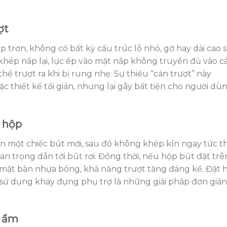
ợt
 trơn, không có bất kỳ cấu trúc lỗ nhỏ, gờ hay dải cao 
 khép nắp lại, lực ép vào mặt nắp không truyền đủ vào c
hể trượt ra khi bị rung nhẹ. Sự thiếu “cản trượt” này
c thiết kế tối giản, nhưng lại gây bất tiện cho người dù
t hộp
n một chiếc bút mới, sau đó không khép kín ngay tức th
 trọng dẫn tới bút rơi. Đồng thời, nếu hộp bút đặt trê
 mặt bàn nhựa bóng, khả năng trượt tăng đáng kể. Đặt 
c sử dụng khay đựng phụ trợ là những giải pháp đơn giản
ộ ẩm