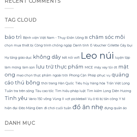
RECENT COMMENTS
ngay
lại
một
khi
là
milimet
mặc
nguyên
khiến
chiếc
nhân
TAG CLOUD
kéo
đầm
khiến
vòng
lệch
việc
lỗ
vai
mở
bao
bảo trì
chăm sóc môi
dài
nắp
Bệnh viện Việt Nam - Thụy Điển Uông Bí
sàn
bèo
trở
chọn mua thiết bị
Công trình chống ngập
Danh tính
E-Voucher
Gillette
Gây bụi
mất
tại
nên
cân
tiệc
Leo núi
rắc
không dây
bằng
tối
Hạ tầng giáo dục
kết nối wifi
luyện tập
rối
–
năm
lưu trữ thực phẩm
mật
điều
làm móng
làm son
MICE
máy xay tỏi ớt
2026
mà
ong
quảng
mẹo chọn thực phẩm
ngoài trời
Phong Cận
Pháp
phục vụ
ít
cáo
thú bông
người
thời trang Hàn Quốc
Tiêu hủy hàng hóa
Trần Việt Long
để
Tuần tra trên sông
Tàu cao tốc
Tìm hiểu pháp luật
Tìm kiếm Long Diên Hương
ý
Tình yêu
Vario 150
võng
Vùng II
vợt pickleball
Vụ ô tô bị tấn công
Y tế
đồ ăn nhẹ
hiện đại
Đèo Măng Đen
đi chơi cuối tuần
đựng quần áo
DANH MỤC