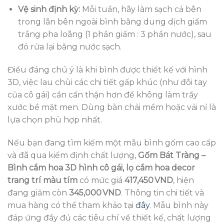
Vệ sinh định kỳ:
Mỗi tuần, hãy làm sạch cả bên
trong lẫn bên ngoài bình bằng dung dịch giấm
trắng pha loãng (1 phần giấm : 3 phần nước), sau
đó rửa lại bằng nước sạch.
Điều đáng chú ý là khi bình được thiết kế với hình
3D, việc lau chùi các chi tiết gấp khúc (như đôi tay
của cô gái) cần cẩn thận hơn để không làm trầy
xước bề mặt men. Dùng bàn chải mềm hoặc vải nỉ là
lựa chọn phù hợp nhất.
Nếu bạn đang tìm kiếm một mẫu bình gốm cao cấp
và đã qua kiểm định chất lượng,
Gốm Bát Tràng –
Bình cắm hoa 3D hình cô gái, lọ cắm hoa decor
trang trí màu tím
có mức giá
417,450 VND
, hiện
đang giảm còn
345,000 VND
. Thông tin chi tiết và
mua hàng có thể tham khảo tại
đây
. Mẫu bình này
đáp ứng đầy đủ các tiêu chí về thiết kế, chất lượng