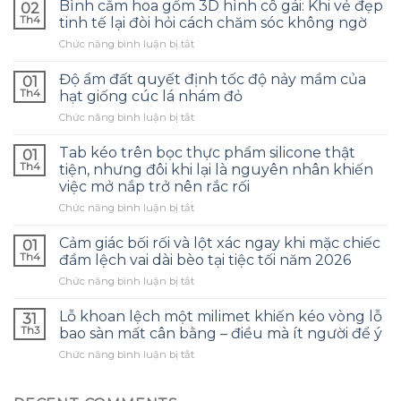
Bình cắm hoa gốm 3D hình cô gái: Khi vẻ đẹp
02
Th4
tinh tế lại đòi hỏi cách chăm sóc không ngờ
ở
Chức năng bình luận bị tắt
Bình
cắm
Độ ẩm đất quyết định tốc độ nảy mầm của
01
hoa
Th4
hạt giống cúc lá nhám đỏ
gốm
ở
Chức năng bình luận bị tắt
3D
Độ
hình
ẩm
cô
Tab kéo trên bọc thực phẩm silicone thật
01
đất
gái:
Th4
tiện, nhưng đôi khi lại là nguyên nhân khiến
quyết
Khi
việc mở nắp trở nên rắc rối
định
vẻ
ở
Chức năng bình luận bị tắt
tốc
đẹp
Tab
độ
tinh
kéo
nảy
Cảm giác bối rối và lột xác ngay khi mặc chiếc
tế
01
trên
mầm
lại
Th4
đầm lệch vai dài bèo tại tiệc tối năm 2026
bọc
của
đòi
ở
Chức năng bình luận bị tắt
thực
hạt
hỏi
Cảm
phẩm
giống
cách
giác
silicone
Lỗ khoan lệch một milimet khiến kéo vòng lỗ
cúc
31
chăm
bối
thật
lá
Th3
bao sàn mất cân bằng – điều mà ít người để ý
sóc
rối
tiện,
nhám
không
ở
Chức năng bình luận bị tắt
và
nhưng
đỏ
ngờ
Lỗ
lột
đôi
khoan
xác
khi
lệch