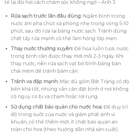
tế lại đòi hỏi cách chăm sóc không ngờ – Ảnh 3
Rửa sạch trước lần đầu dùng:
Ngâm bình trong
nước ấm pha chút xà phòng nhẹ trong vòng 5‑10
phút, sau đó rửa lại bằng nước sạch. Tránh dùng
chất tẩy rửa mạnh có thể làm hỏng lớp men.
Thay nước thường xuyên:
Để hoa luôn tươi, nước
trong bình cần được thay mới mỗi 2‑3 ngày. Khi
thay nước, nên rửa sạch vạt bờ bình bằng bàn
chải mềm để tránh bám cặn.
Tránh va đập mạnh:
Mặc dù gốm Bát Tràng có độ
bền khá tốt, nhưng vẫn cần đặt bình ở nơi không
có nguy cơ bị va chạm hoặc rơi rụng.
Sử dụng chất bảo quản cho nước hoa:
Để duy trì
độ trong suốt của nước và giảm phát sinh vi
khuẩn, có thể thêm một ít chất bảo quản an
toàn cho hoa (theo hướng dẫn nhà sản xuất).