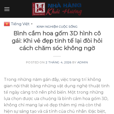
Skip
to
content
Tiếng Việt
▼
KINH NGHIỆM CUỘC SỐNG
Bình cắm hoa gốm 3D hình cô
gái: Khi vẻ đẹp tinh tế lại đòi hỏi
cách chăm sóc không ngờ
POSTED ON
2 THÁNG 4, 2026
BY
ADMIN
Trong những năm gần đây, việc trang trí không
gian nội thất bằng những vật dụng nghệ thuật tinh
tế ngày càng trở nên phổ biến. Một trong những
lựa chọn được ưa chuộng là bình cắm hoa gốm 3D,
không chỉ mang lại vẻ đẹp thẩm mỹ mà còn thể
hiện sự sáng tạo và cá tính của chủ nhân. Đặc biệt,