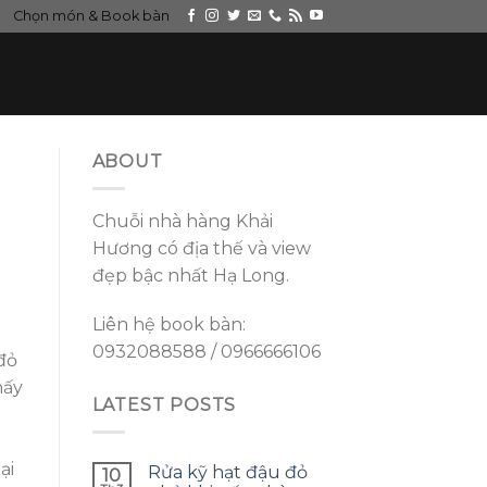
Chọn món & Book bàn
ABOUT
Chuỗi nhà hàng Khải
Hương có địa thế và view
đẹp bậc nhất Hạ Long.
Liên hệ book bàn:
0932088588 / 0966666106
đỏ
hấy
LATEST POSTS
ại
Rửa kỹ hạt đậu đỏ
10