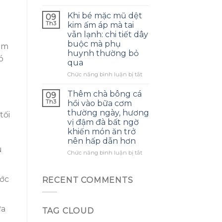
nó
Thực
mới
có
tế
Khi bé mặc mũ dệt
nấu
09
thể
sau
Th3
không
kim ấm áp mà tai
là
tuần
biết
vẫn lạnh: chi tiết dây
bí
đầu
buộc mà phụ
quyết
làm
dùng
tạo
huynh thường bỏ
tinh
ó
hương
qua
chất
vị
lá
ở
Chức năng bình luận bị tắt
đậm
thảo
Khi
đà
dược:
bé
Thêm chà bông cá
cho
09
tuần
mặc
Th3
món
hồi vào bữa cơm
hoàn
mũ
ăn
thường ngày, hương
tối
máu
dệt
gia
vị đậm đà bất ngờ
cải
kim
đình
khiến món ăn trở
thiện
ấm
nhẹ,
nên hấp dẫn hơn
áp
nhưng
u
mà
ở
Chức năng bình luận bị tắt
cảm
tai
Thêm
giác
vẫn
chà
tỉnh
lạnh:
bông
ước
RECENT COMMENTS
táo
chi
cá
không
tiết
hồi
kéo
dây
vào
dài
ửa
buộc
TAG CLOUD
bữa
mà
cơm