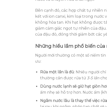
Bên cạnh đó, các hợp chất tự nhiên 
kết với ion canxi, kim loại trong nướ
không hòa tan. Khi hạt không được tẩ
giảm cảm giác ngọt tự nhiên của đậu.
của đậu đỏ, đồng thời giảm bớt các yế
Những hiểu lầm phổ biến của 
Người mới thường có một số niềm tin 
ưu:
Rửa một lần là đủ
: Nhiều người chỉ
thường cần được rửa từ
3-5 lần
cho
Dùng nước lạnh sẽ giữ hạt giòn hơ
ấm nhẹ sẽ hỗ trợ hơn. Nước ấm (kh
Ngâm nước lâu là thay thế việc rửa
lại sau khi ngâm, phần tạp chất sẽ 