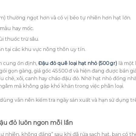
m) thường ngọt hơn và có vị béo tự nhiên hơn hạt lớn.
c màu hay mốc.
i thuốc trừ sâu.
n tại các khu vực nông thôn uy tín.
n cung ổn định,
Đậu đỏ quê loại hạt nhỏ (500 gr)
là một 
i gọn gàng, giá gốc 45 500 đ và hiện đang được bán g
ấu chè, xôi, canh hay cháo đậu đỏ. Nhờ hạt nhỏ đồng nhấ
 ngâm mà không gặp khó khăn trong việc phân loại.
êu dùng vẫn nên kiểm tra ngày sản xuất và hạn sử dụng tr
ậu đỏ luôn ngon mỗi lần
ự nhiên, không đắng” sau khi đã rửa sạch hạt, bạn có th