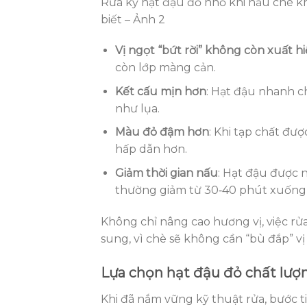
Rửa kỹ hạt đậu đỏ nhỏ khi nấu chè kh
biết – Ảnh 2
Vị ngọt “bứt rời” không còn xuất h
còn lớp màng cản.
Kết cấu mịn hơn
: Hạt đậu nhanh ch
như lụa.
Màu đỏ đậm hơn
: Khi tạp chất đượ
hấp dẫn hơn.
Giảm thời gian nấu
: Hạt đậu được 
thường giảm từ 30‑40 phút xuống 
Không chỉ nâng cao hương vị, việc rử
sung, vì chè sẽ không cần “bù đắp” 
Lựa chọn hạt đậu đỏ chất lư
Khi đã nắm vững kỹ thuật rửa, bước t