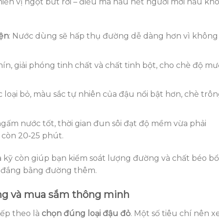
iến vị ngọt bứt rời – điều mà hầu hết người mới nấu kh
iện
: Nước dùng sẽ hấp thụ đường dễ dàng hơn vì không
ín, giải phóng tinh chất và chất tinh bột, cho chè độ mư
c loại bỏ, màu sắc tự nhiên của đậu nổi bật hơn, chè trô
ngấm nước tốt, thời gian đun sôi đạt độ mềm vừa phải
còn 20‑25 phút.
a kỹ còn giúp bạn kiểm soát lượng đường và chất béo bổ
vị đắng bằng đường thêm.
ợng và mua sắm thông minh
iếp theo là
chọn đúng loại đậu đỏ
. Một số tiêu chí nên 