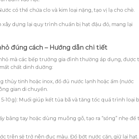
 Nước có thể chứa clo và kim loại nặng, tạo vị lạ cho chè.
 xây dựng lại quy trình chuẩn bị hạt đậu đỏ, mang lại
hỏ đúng cách – Hướng dẫn chi tiết
 nhỏ mà các bếp trưởng gia đình thường áp dụng, được t
 mất chất dinh dưỡng:
ng thủy tinh hoặc inox, đổ đủ nước lạnh hoặc ấm (nước
ông gian di chuyển.
‑10 g): Muối giúp kết tủa bã và tăng tốc quá trình loại 
y bằng tay hoặc dùng muỗng gỗ, tạo ra “sóng” nhẹ để 
ước trên sẽ trở nên đục màu. Đổ bớt nước cặn, giữ lại hạt.