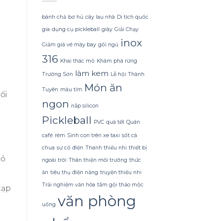
phụ
thường
huynh
ngày,
bánh chả
bơ hủ
cây lau nhà
Di tích quốc
thường
hương
bỏ
gia
dụng cụ pickleball
giày
Giải Chạy
vị
qua
đậm
inox
Giảm giá vé máy bay
gối ngủ
đà
bất
316
Khai thác mỏ
Khám phá rừng
ngờ
làm kem
khiến
Trường Sơn
Lễ hội Thành
món
Món ăn
ăn
Tuyên
màu tím
ối
trở
ngon
nắp silicon
nên
hấp
Pickleball
PVC
quà tết
Quán
dẫn
hơn
café
rèm
Sinh con trên xe taxi
sốt cà
chua
sự cố điện
Thanh thiếu nhi
thiết bị
bỏ
ngoài trời
Thân thiện môi trường
thức
ăn
tiêu thụ điện năng
truyện thiếu nhi
Trải nghiệm văn hóa
tắm gội thảo mộc
tạp
văn phòng
uống