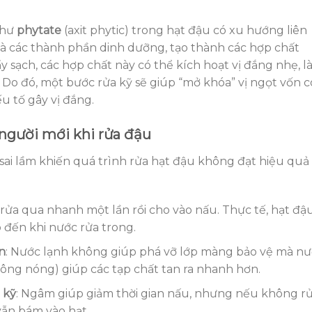
như
phytate
(axit phytic) trong hạt đậu có xu hướng liên
c và các thành phần dinh dưỡng, tạo thành các hợp chất
y sạch, các hợp chất này có thể kích hoạt vị đắng nhẹ, 
 Do đó, một bước rửa kỹ sẽ giúp “mở khóa” vị ngọt vốn c
u tố gây vị đắng.
người mới khi rửa đậu
sai lầm khiến quá trình rửa hạt đậu không đạt hiệu quả 
 rửa qua nhanh một lần rồi cho vào nấu. Thực tế, hạt đậ
 đến khi nước rửa trong.
n
: Nước lạnh không giúp phá vỡ lớp màng bảo vệ mà n
ông nóng) giúp các tạp chất tan ra nhanh hơn.
 kỹ
: Ngâm giúp giảm thời gian nấu, nhưng nếu không r
vẫn bám vào hạt.