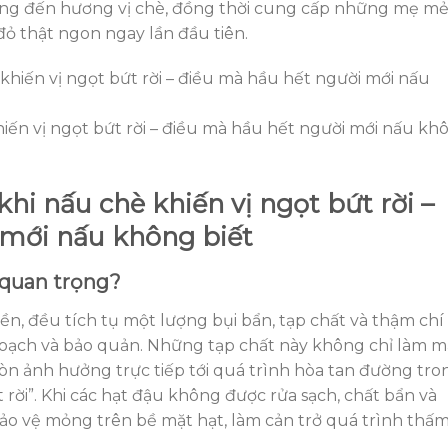
hưởng đến hương vị chè, đồng thời cung cấp những mẹ m
đỏ thật ngon ngay lần đầu tiên.
iến vị ngọt bứt rời – điều mà hầu hết người mới nấu kh
hi nấu chè khiến vị ngọt bứt rời –
 mới nấu không biết
i quan trọng?
n, đều tích tụ một lượng bụi bẩn, tạp chất và thậm chí 
oạch và bảo quản. Những tạp chất này không chỉ làm m
òn ảnh hưởng trực tiếp tới quá trình hòa tan đường tro
t rời”. Khi các hạt đậu không được rửa sạch, chất bẩn và
bảo vệ mỏng trên bề mặt hạt, làm cản trở quá trình thấ