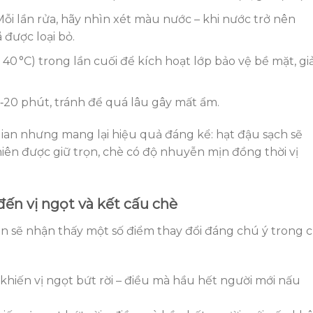
 Mỗi lần rửa, hãy nhìn xét màu nước – khi nước trở nên
 được loại bỏ.
40 °C) trong lần cuối để kích hoạt lớp bảo vệ bề mặt, g
5‑20 phút, tránh để quá lâu gây mất ẩm.
ian nhưng mang lại hiệu quả đáng kể: hạt đậu sạch sẽ
ên được giữ trọn, chè có độ nhuyễn mịn đồng thời vị
ến vị ngọt và kết cấu chè
bạn sẽ nhận thấy một số điểm thay đổi đáng chú ý trong 