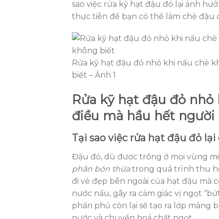
sao việc rửa kỹ hạt đậu đỏ lại ảnh 
thực tiễn để bạn có thể làm chè đậu 
Rửa kỹ hạt đậu đỏ nhỏ khi nấu chè kh
biết – Ảnh 1
Rửa kỹ hạt đậu đỏ nhỏ k
điều mà hầu hết người
Tại sao việc rửa hạt đậu đỏ lạ
Đậu đỏ, dù được trồng ở mọi vùng miề
phân bón thừa
trong quá trình thu h
đi vẻ đẹp bên ngoài của hạt đậu mà c
nước nấu, gây ra cảm giác vị ngọt “bứ
phấn phủ còn lại sẽ tạo ra lớp màng 
nước và chuyển hoá chất ngọt.