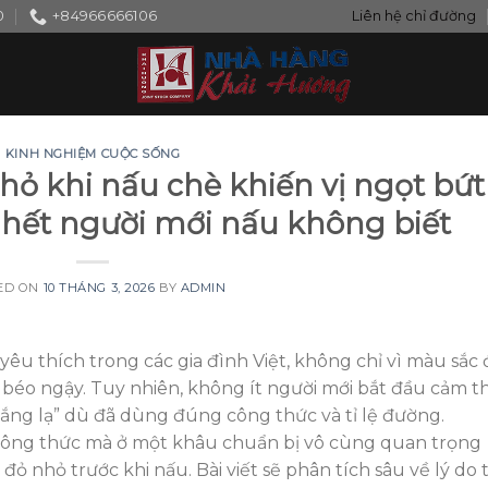
0
+84966666106
Liên hệ chỉ đường
KINH NGHIỆM CUỘC SỐNG
hỏ khi nấu chè khiến vị ngọt bứt
 hết người mới nấu không biết
ED ON
10 THÁNG 3, 2026
BY
ADMIN
êu thích trong các gia đình Việt, không chỉ vì màu sắc 
 béo ngậy. Tuy nhiên, không ít người mới bắt đầu cảm t
ắng lạ” dù đã dùng đúng công thức và tỉ lệ đường.
ng thức mà ở một khâu chuẩn bị vô cùng quan trọng
ỏ nhỏ trước khi nấu. Bài viết sẽ phân tích sâu về lý do t