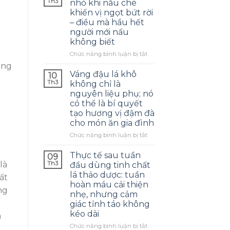
Th3
nhỏ khi nấu chè
ẻ
khiến vị ngọt bứt rời
– điều mà hầu hết
người mới nấu
không biết
ở
Chức năng bình luận bị tắt
Rửa
ông
kỹ
Váng đậu lá khô
10
hạt
Th3
không chỉ là
đậu
nguyên liệu phụ; nó
đỏ
có thể là bí quyết
nhỏ
tạo hương vị đậm đà
khi
cho món ăn gia đình
nấu
chè
ở
Chức năng bình luận bị tắt
khiến
Váng
vị
đậu
Thực tế sau tuần
09
ngọt
lá
Th3
là
đầu dùng tinh chất
bứt
khô
lá thảo dược: tuần
rời
ất
không
hoàn máu cải thiện
–
chỉ
ng
nhẹ, nhưng cảm
điều
là
mà
giác tỉnh táo không
nguyên
hầu
kéo dài
liệu
m
hết
phụ;
ở
Chức năng bình luận bị tắt
người