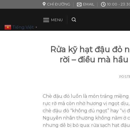
Skip
CHỈ ĐƯỜNG
EMAIL
10:00 - 23:3
to
content
MENU
Tiếng Việt
▼
Rửa kỹ hạt đậu đỏ n
rời – điều mà hầu
POST
Chè đậu đỏ luôn là món tráng miệng y
rực rỡ mà còn nhờ hương vị ngọt dịu,
chè đậu đỏ “không đủ ngọt” hay “vị đ
Nguyên nhân thường không nằm ở cô
nhưng dễ bị bỏ qua: rửa sạch hạt đậu đ