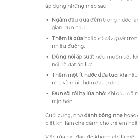
áp dụng những mẹo sau:
Ngâm đậu qua đêm
trong nước lạ
gian đun nấu.
Thêm lá dứa
hoặc
vỏ cây quất
tron
nhiều đường.
Dùng nồi áp suất
nếu muốn tiết kiệ
nồi đã đạt áp lực.
Thêm một ít nước dừa tươi
khi nấu
nhẹ và mùi thơm đặc trưng.
Đun sôi rồi hạ lửa nhỏ
: Khi đậu đã 
mịn hơn.
Cuối cùng, nhớ
đánh bông nhẹ
hoặc 
biệt khi làm chè dành cho trẻ em hoặc
Việc rửa hạt đậu đỏ không chỉ là một