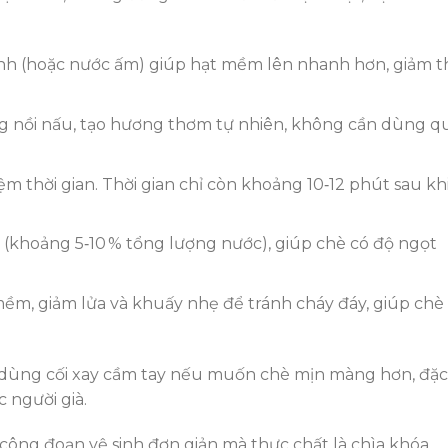
nh (hoặc nước ấm) giúp hạt mềm lên nhanh hơn, giảm t
g nồi nấu, tạo hương thơm tự nhiên, không cần dùng q
m thời gian. Thời gian chỉ còn khoảng 10‑12 phút sau kh
 (khoảng 5‑10 % tổng lượng nước), giúp chè có độ ngọt
mềm, giảm lửa và khuấy nhẹ để tránh cháy đáy, giúp chè
dùng cối xay cầm tay nếu muốn chè mịn màng hơn, đặc
 người già.
 công đoạn vệ sinh đơn giản mà thực chất là chìa khóa