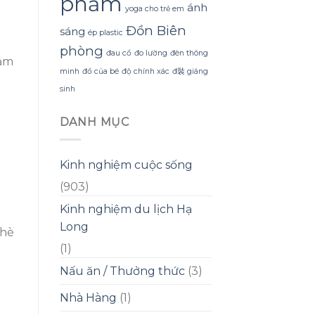
phẩm
ánh
yoga cho trẻ em
Đồn Biên
sáng
ép plastic
phòng
đau cổ
đo lường
đèn thông
iảm
minh
đồ của bé
độ chính xác
đ裝 giáng
sinh
DANH MỤC
Kinh nghiệm cuộc sống
(903)
Kinh nghiệm du lịch Hạ
Long
chè
(1)
Nấu ăn / Thưởng thức
(3)
Nhà Hàng
(1)