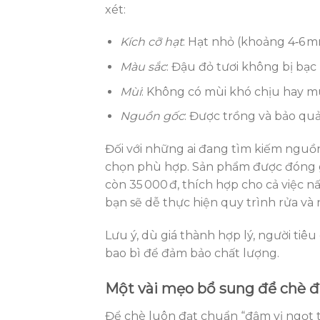
xét:
Kích cỡ hạt
: Hạt nhỏ (khoảng 4‑6 m
Màu sắc
: Đậu đỏ tươi không bị bạ
Mùi
: Không có mùi khó chịu hay mù
Nguồn gốc
: Được trồng và bảo quả
Đối với những ai đang tìm kiếm nguồ
chọn phù hợp. Sản phẩm được đóng gó
còn 35 000 đ, thích hợp cho cả việc n
bạn sẽ dễ thực hiện quy trình rửa và
Lưu ý, dù giá thành hợp lý, người ti
bao bì để đảm bảo chất lượng.
Một vài mẹo bổ sung để chè đ
Để chè luôn đạt chuẩn “đậm vị ngọt t