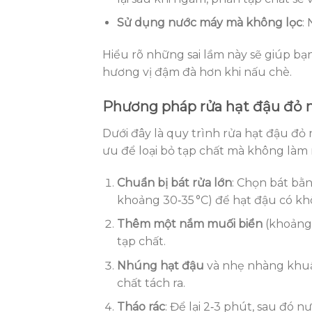
Sử dụng nước máy mà không lọc
:
Hiểu rõ những sai lầm này sẽ giúp bạn
hương vị đậm đà hơn khi nấu chè.
Phương pháp rửa hạt đậu đỏ n
Dưới đây là quy trình rửa hạt đậu đỏ
ưu để loại bỏ tạp chất mà không làm
Chuẩn bị bát rửa lớn
: Chọn bát bằ
khoảng 30‑35 °C) để hạt đậu có kh
Thêm một nắm muối biển
(khoảng 5
tạp chất.
Nhúng hạt đậu
và nhẹ nhàng khuấ
chất tách ra.
Tháo rác
: Để lại 2‑3 phút, sau đó n