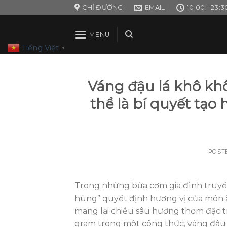
Skip
CHỈ ĐƯỜNG
EMAIL
10:00 - 23:3
to
content
MENU
Tiếng Việt
▼
Váng đậu lá khô khô
thể là bí quyết tạ
POST
Trong những bữa cơm gia đình truyền
hùng” quyết định hương vị của món ă
mang lại chiều sâu hương thơm đặc t
gram trong một công thức, váng đậu 