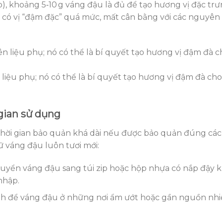
úp), khoảng 5‑10 g váng đậu là đủ để tạo hương vị đặc trư
có vị “đậm đặc” quá mức, mất cân bằng với các nguyên
liệu phụ; nó có thể là bí quyết tạo hương vị đậm đà cho
gian sử dụng
thời gian bảo quản khá dài nếu được bảo quản đúng các
 váng đậu luôn tươi mới:
huyển váng đậu sang túi zip hoặc hộp nhựa có nắp đậy k
nhập.
h để váng đậu ở những nơi ẩm ướt hoặc gần nguồn nhi