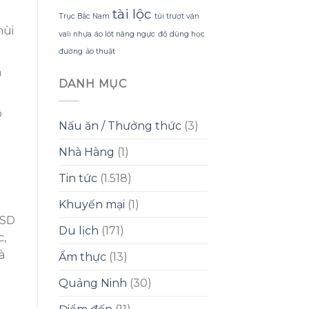
tài lộc
Trục Bắc Nam
túi trượt ván
mùi
vali nhựa
áo lót nâng ngực
đồ dùng học
đường
ảo thuật
n
DANH MỤC
ô
Nấu ăn / Thưởng thức
(3)
Nhà Hàng
(1)
Tin tức
(1.518)
Khuyến mại
(1)
HSD
Du lịch
(171)
c,
à
Ẩm thực
(13)
Quảng Ninh
(30)