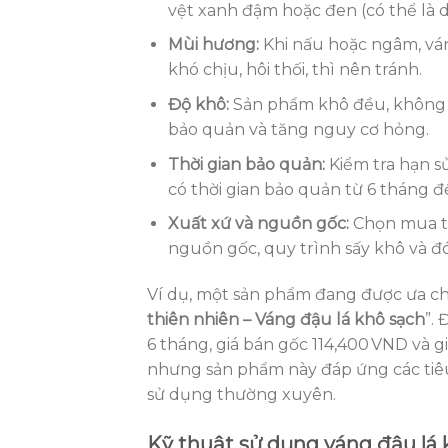
vệt xanh đậm hoặc đen (có thể là 
Mùi hương:
Khi nấu hoặc ngâm, vá
khó chịu, hôi thối, thì nên tránh.
Độ khô:
Sản phẩm khô đều, không c
bảo quản và tăng nguy cơ hỏng.
Thời gian bảo quản:
Kiểm tra hạn s
có thời gian bảo quản từ 6 tháng đ
Xuất xứ và nguồn gốc:
Chọn mua từ
nguồn gốc, quy trình sấy khô và đó
Ví dụ, một sản phẩm đang được ưa ch
thiên nhiên – Váng đậu lá khô sạch
”.
6 tháng, giá bán gốc 114,400 VND và
nhưng sản phẩm này đáp ứng các tiêu
sử dụng thường xuyên.
Kỹ thuật sử dụng váng đậu lá