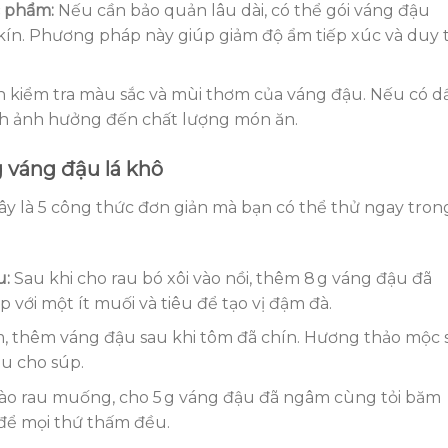
c phẩm:
Nếu cần bảo quản lâu dài, có thể gói váng đậu
 kín. Phương pháp này giúp giảm độ ẩm tiếp xúc và duy t
n kiểm tra màu sắc và mùi thơm của váng đậu. Nếu có d
ánh ảnh hưởng đến chất lượng món ăn.
 váng đậu lá khô
ây là 5 công thức đơn giản mà bạn có thể thử ngay tron
u:
Sau khi cho rau bó xôi vào nồi, thêm 8 g váng đậu đã
 với một ít muối và tiêu để tạo vị đậm đà.
, thêm váng đậu sau khi tôm đã chín. Hương thảo mộc 
âu cho súp.
ào rau muống, cho 5 g váng đậu đã ngâm cùng tỏi băm
để mọi thứ thấm đều.