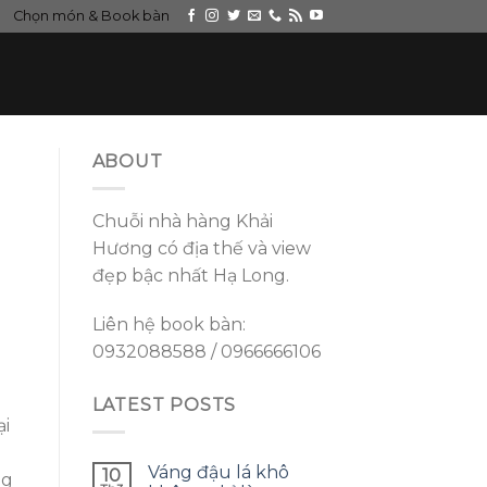
Chọn món & Book bàn
ABOUT
Chuỗi nhà hàng Khải
Hương có địa thế và view
đẹp bậc nhất Hạ Long.
Liên hệ book bàn:
0932088588 / 0966666106
LATEST POSTS
ại
Váng đậu lá khô
10
ng