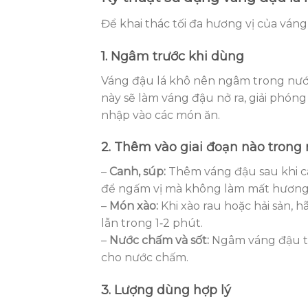
Để khai thác tối đa hương vị của váng
1. Ngâm trước khi dùng
Váng đậu lá khô nên ngâm trong nước
này sẽ làm váng đậu nở ra, giải phón
nhập vào các món ăn.
2. Thêm vào giai đoạn nào trong
–
Canh, súp:
Thêm váng đậu sau khi cá
để ngấm vị mà không làm mất hương
–
Món xào:
Khi xào rau hoặc hải sản, h
lẫn trong 1‑2 phút.
–
Nước chấm và sốt:
Ngâm váng đậu tr
cho nước chấm.
3. Lượng dùng hợp lý