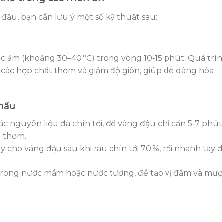
 đậu, bạn cần lưu ý một số kỹ thuật sau:
 ấm (khoảng 30–40 °C) trong vòng 10‑15 phút. Quá trì
g các hợp chất thơm và giảm độ giòn, giúp dễ dàng hòa
 nấu
c nguyên liệu đã chín tới, để váng đậu chỉ cần 5‑7 phút
 thơm.
ãy cho váng đậu sau khi rau chín tới 70 %, rồi nhanh tay 
ong nước mắm hoặc nước tương, để tạo vị đậm và mượ