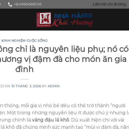
0
+84966666106
Liên hệ chỉ đường
KINH NGHIỆM CUỘC SỐNG
ng chỉ là nguyên liệu phụ; nó có
o hương vị đậm đà cho món ăn gia
đình
ED ON
10 THÁNG 3, 2026
BY
ADMIN
 thống, mỗi gia vị nhỏ bé đều có thể trở thành “người
n. Một trong những nguyên liệu ít được chú ý nhưng l
rưng chính là
váng đậu lá khô
. Dù xuất hiện chỉ với vài
lá khô đã chứng minh sức mạnh tạo “mùi vị đậm đà, nâ