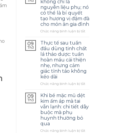
Th3
không chỉ là
hám
nguyên liệu phụ; nó
có thể là bí quyết
tạo hương vị đậm đà
cho món ăn gia đình
ở
Chức năng bình luận bị tắt
Váng
đậu
Thực tế sau tuần
09
lá
Th3
đầu dùng tinh chất
khô
lá thảo dược: tuần
không
hoàn máu cải thiện
chỉ
nhẹ, nhưng cảm
là
giác tỉnh táo không
nguyên
n
kéo dài
liệu
phụ;
ở
Chức năng bình luận bị tắt
nó
Thực
có
tế
Khi bé mặc mũ dệt
09
thể
sau
Th3
kim ấm áp mà tai
là
tuần
vẫn lạnh: chi tiết dây
bí
đầu
buộc mà phụ
quyết
dùng
tạo
huynh thường bỏ
tinh
hương
qua
chất
vị
lá
ở
Chức năng bình luận bị tắt
đậm