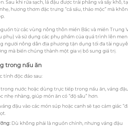
 Sau khi rửa sạch, lá đậu được trải phẳng và sấy khô, t
 nhẹ, hương thơm đặc trưng “cá sấu, thảo mộc” mà khô
ép.
nguồn từ các vùng nông thôn miền Bắc và miền Trung V
ậu phụ) và sử dụng các phụ phẩm của quá trình lên men
ng người nông dân địa phương tận dụng tối đa tài nguyê
ường mà biến chúng thành một gia vị bổ sung giá trị.
ng trong nấu ăn
 tính độc đáo sau:
trong nước hoặc dùng trực tiếp trong nấu ăn, váng đậ
c nhẹ nhàng, giúp món ăn có “độ sâu” hơn.
áng đậu vào các món súp hoặc canh sẽ tạo cảm giác “
ọt.
ưỡng:
Dù không phải là nguồn chính, nhưng váng đậu