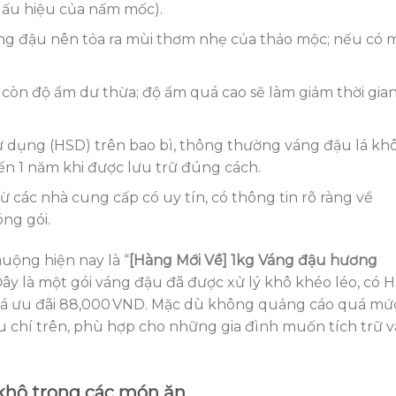
dấu hiệu của nấm mốc).
ng đậu nên tỏa ra mùi thơm nhẹ của thảo mộc; nếu có 
òn độ ẩm dư thừa; độ ẩm quá cao sẽ làm giảm thời gia
ử dụng (HSD) trên bao bì, thông thường váng đậu lá kh
ến 1 năm khi được lưu trữ đúng cách.
 các nhà cung cấp có uy tín, có thông tin rõ ràng về
ng gói.
uộng hiện nay là “
[Hàng Mới Về] 1kg Váng đậu hương
 Đây là một gói váng đậu đã được xử lý khô khéo léo, có 
 giá ưu đãi 88,000 VND. Mặc dù không quảng cáo quá mứ
 chí trên, phù hợp cho những gia đình muốn tích trữ v
 khô trong các món ăn