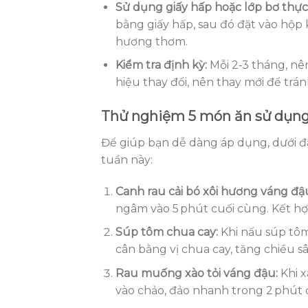
Sử dụng giấy hấp hoặc lớp bơ thự
bằng giấy hấp, sau đó đặt vào hộp
hương thơm.
Kiểm tra định kỳ:
Mỗi 2‑3 tháng, nê
hiệu thay đổi, nên thay mới để tr
Thử nghiệm 5 món ăn sử dụng
Để giúp bạn dễ dàng áp dụng, dưới đ
tuần này:
Canh rau cải bó xôi hương váng đậ
ngâm vào 5 phút cuối cùng. Kết hợp
Súp tôm chua cay:
Khi nấu súp tôm
cân bằng vị chua cay, tăng chiều s
Rau muống xào tỏi váng đậu:
Khi x
vào chảo, đảo nhanh trong 2 phút 