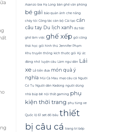
bữa
món
–
Asanzo
bia Hạ Long
bàn ghế văn phòng
ăn
yếu
bé gái
trở
tố
bảo quản ảnh
che nắng
nên
thường
cần
cháy tỏi
Công tác cán bộ
Cải tạo
hấp
bị
câu tay
Du lịch xanh
dẫn
quên
dự tiệc
ng
hơn
khi
ghế xếp
hất
ghế làm việc
gối công
lựa
chọn
thái học
gối hình thú
Jennifer Phạm
bao
trùm
Khu truyền thống
kích thước gối
Ký ức
Lái
đáng nhớ
luyện câu
Làm ngư dân
xe
món quà ý
Lễ tiễn đưa
nghĩa
Mũi Cà Mau
mẹo câu cá
Người
Cơ Tu
Người dân Kadong
người dùng
phụ
nhà búp bê
nội thất gaming
kiện thời trang
phụ tùng xe
thiết
Quốc lộ 61
set đồ bầu
bị câu cá
ững
trang trí bếp