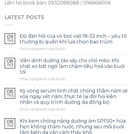
Liên hệ book bàn: 0932088588 / 0966666106
LATEST POSTS
Độ đàn hồi của vỏ bọc vali 18‑32 inch – yếu tố
09
Th3
thường bị quên khi lựa chọn bao trùm
ở
Chức năng bình luận bị tắt
Độ
đàn
Viên dinh dưỡng táo sấy cho chó mèo: Khi
08
hồi
Th3
chất xơ bất ngờ làm chậm tiêu hoá vào buổi
của
tối
vỏ
ở
Chức năng bình luận bị tắt
bọc
Viên
vali
dinh
18‑32
Kỳ vọng serum tinh chất chống thâm nám sẽ
08
dưỡng
inch
Th3
xóa ngay vết nám; thực tế lại đòi hỏi kiên
táo
–
nhẫn và quy trình dưỡng da đồng bộ.
sấy
yếu
ở
Chức năng bình luận bị tắt
cho
tố
Kỳ
chó
thường
vọng
mèo:
bị
Khi kem chống nắng dưỡng ẩm SPF50+ hứa
08
serum
Khi
quên
Th3
hẹn không thấm nước, nhưng sau mỗi buổi
tinh
chất
khi
tắm biển da vẫn cảm thấy khô.