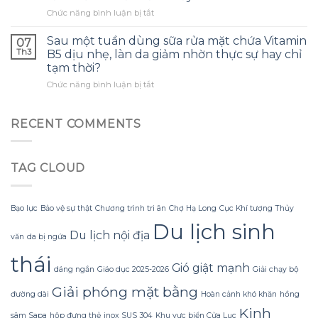
chất
xơ
lựa
ở
Chức năng bình luận bị tắt
chống
bất
chọn
Khi
thâm
ngờ
bao
kem
nám
làm
trùm
Sau một tuần dùng sữa rửa mặt chứa Vitamin
07
chống
sẽ
chậm
Th3
B5 dịu nhẹ, làn da giảm nhờn thực sự hay chỉ
nắng
xóa
tiêu
tạm thời?
dưỡng
ngay
hoá
ở
Chức năng bình luận bị tắt
ẩm
vết
vào
Sau
SPF50+
nám;
buổi
một
hứa
thực
tối
tuần
hẹn
tế
RECENT COMMENTS
dùng
không
lại
sữa
thấm
đòi
rửa
nước,
hỏi
TAG CLOUD
mặt
nhưng
kiên
chứa
sau
nhẫn
Vitamin
mỗi
và
B5
buổi
quy
Bạo lực
Bảo vệ sự thật
Chương trình tri ân
Chợ Hạ Long
Cục Khí tượng Thủy
dịu
tắm
trình
Du lịch sinh
nhẹ,
biển
dưỡng
Du lịch nội địa
văn
da bị ngứa
làn
da
da
da
vẫn
đồng
thái
giảm
cảm
bộ.
Gió giật mạnh
dáng ngắn
Giáo dục 2025-2026
Giải chạy bộ
nhờn
thấy
Giải phóng mặt bằng
thực
khô.
đường dài
Hoàn cảnh khó khăn
hồng
sự
Kinh
hay
sâm Sapa
hộp đựng thẻ
inox SUS 304
Khu vực biển Cửa Lục