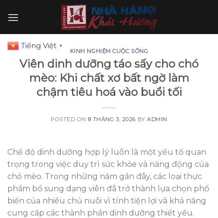
Skip
to
content
Tiếng Việt
▼
KINH NGHIỆM CUỘC SỐNG
Viên dinh dưỡng táo sấy cho chó
mèo: Khi chất xơ bất ngờ làm
chậm tiêu hoá vào buổi tối
POSTED ON
8 THÁNG 3, 2026
BY
ADMIN
Chế độ dinh dưỡng hợp lý luôn là một yếu tố quan
trọng trong việc duy trì sức khỏe và năng động của
chó mèo. Trong những năm gần đây, các loại thực
phẩm bổ sung dạng viên đã trở thành lựa chọn phổ
biến của nhiều chủ nuôi vì tính tiện lợi và khả năng
cung cấp các thành phần dinh dưỡng thiết yếu.