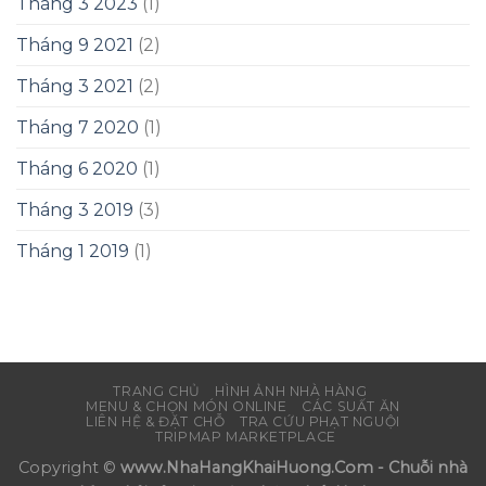
Tháng 3 2023
(1)
Tháng 9 2021
(2)
Tháng 3 2021
(2)
Tháng 7 2020
(1)
Tháng 6 2020
(1)
Tháng 3 2019
(3)
Tháng 1 2019
(1)
TRANG CHỦ
HÌNH ẢNH NHÀ HÀNG
MENU & CHỌN MÓN ONLINE
CÁC SUẤT ĂN
LIÊN HỆ & ĐẶT CHỖ
TRA CỨU PHẠT NGUỘI
TRIPMAP MARKETPLACE
Copyright ©
www.NhaHangKhaiHuong.Com - Chuỗi nhà