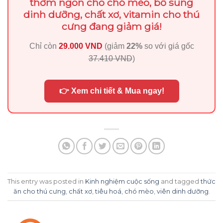
thơm ngon cho chó mèo, bổ sung
dinh dưỡng, chất xơ, vitamin cho thú
cưng đang giảm giá!
Chỉ còn
29.000 VND
(giảm
22%
so với giá gốc
37.410 VND
)
👉 Xem chi tiết & Mua ngay!
This entry was posted in
Kinh nghiệm cuộc sống
and tagged
thức
ăn cho thú cưng
,
chất xơ
,
tiêu hoá
,
chó mèo
,
viên dinh dưỡng
.