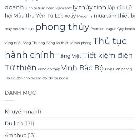
chỉ
doanh
ly thủy tinh
lắp ráp
Lễ
tạm
Kinh tế tuần hoàn
Kiểm soát
thời?
hội Mùa thu Yên Tử
Lốc xoáy
mua sắm thiết bị
Madonna
phong thủy
máy tạo ẩm
nhựa
Premier League
Quy hoạch
Thủ tục
vùng nuôi
Sông Thương
Sống ảo
thiết kế văn phòng
hành chính
Tiết kiệm điện
Tiếng Việt
Từ thiện
Vịnh Bắc Bộ
Vùng áp thấp
Đồn Biên phòng
Trà Cổ
đèn cho trẻ em
đôi
đồ dã ngoại
DANH MỤC
Khuyến mại
(1)
Du lịch
(171)
Ẩm thực
(13)