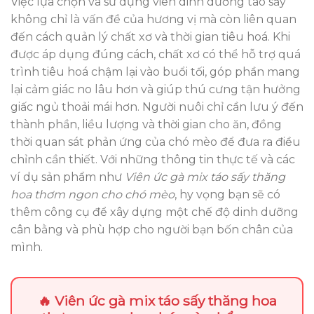
Việc lựa chọn và sử dụng viên dinh dưỡng táo sấy
không chỉ là vấn đề của hương vị mà còn liên quan
đến cách quản lý chất xơ và thời gian tiêu hoá. Khi
được áp dụng đúng cách, chất xơ có thể hỗ trợ quá
trình tiêu hoá chậm lại vào buổi tối, góp phần mang
lại cảm giác no lâu hơn và giúp thú cưng tận hưởng
giấc ngủ thoải mái hơn. Người nuôi chỉ cần lưu ý đến
thành phần, liều lượng và thời gian cho ăn, đồng
thời quan sát phản ứng của chó mèo để đưa ra điều
chỉnh cần thiết. Với những thông tin thực tế và các
ví dụ sản phẩm như
Viên ức gà mix táo sấy thăng
hoa thơm ngon cho chó mèo
, hy vọng bạn sẽ có
thêm công cụ để xây dựng một chế độ dinh dưỡng
cân bằng và phù hợp cho người bạn bốn chân của
mình.
🔥 Viên ức gà mix táo sấy thăng hoa