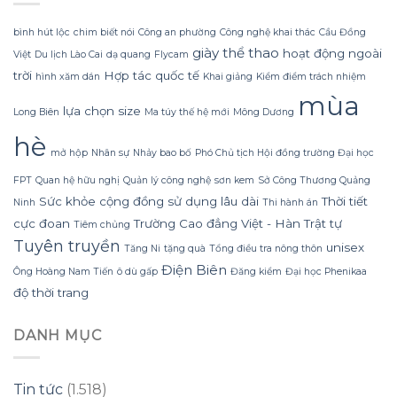
thở
nhưng
tăng
làn
bất
bình hút lộc
chim biết nói
Công an phường
Công nghệ khai thác
Cầu Đồng
da
ngờ
giày thể thao
hoạt động ngoài
Việt
Du lịch Lào Cai
dạ quang
Flycam
vẫn
và
còn
trời
Hợp tác quốc tế
giấc
hình xăm dán
Khai giảng
Kiểm điểm trách nhiệm
dấu
ngủ
mùa
vết
bị
lựa chọn size
Long Biên
Ma túy thế hệ mới
Mông Dương
khó
gián
chịu
đoạn
hè
mở hộp
Nhân sự
Nhảy bao bố
Phó Chủ tịch Hội đồng trường Đại học
FPT
Quan hệ hữu nghị
Quản lý công nghệ
sơn kem
Sở Công Thương Quảng
Sức khỏe cộng đồng
sử dụng lâu dài
Thời tiết
Ninh
Thi hành án
cực đoan
Trường Cao đẳng Việt - Hàn
Trật tự
Tiêm chủng
Tuyên truyền
unisex
Tăng Ni
tặng quà
Tổng điều tra nông thôn
Điện Biên
Ông Hoàng Nam Tiến
ô dù gấp
Đăng kiểm
Đại học Phenikaa
độ thời trang
DANH MỤC
Tin tức
(1.518)