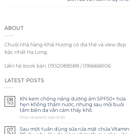
ABOUT
Chuỗi nhà hàng Khải Hương có địa thế và view đẹp
bậc nhất Hạ Long.
Liên hệ book bàn: 0932088588 / 0966666106
LATEST POSTS
Khi kem chống nắng dưỡng ẩm SPF50+ hứa
08
Th3
hẹn không thấm nước, nhưng sau mỗi buổi
tắm biển da vẫn cảm thấy khô.
ở
Chức năng bình luận bị tắt
Khi
kem
Sau một tuần dùng sữa rửa mặt chứa Vitamin
07
chống
Th3