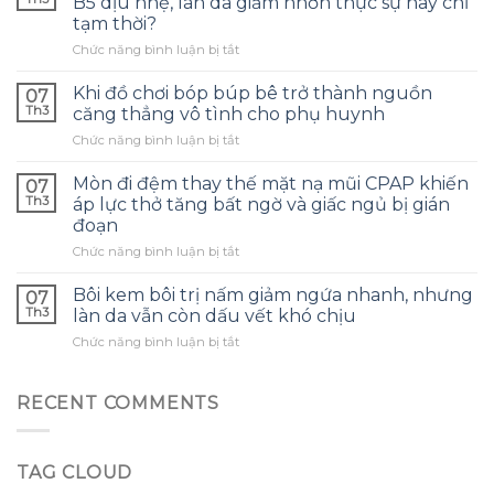
B5 dịu nhẹ, làn da giảm nhờn thực sự hay chỉ
nắng
tạm thời?
dưỡng
ở
Chức năng bình luận bị tắt
ẩm
Sau
SPF50+
một
hứa
Khi đồ chơi bóp búp bê trở thành nguồn
07
tuần
hẹn
Th3
căng thẳng vô tình cho phụ huynh
dùng
không
ở
Chức năng bình luận bị tắt
sữa
thấm
Khi
rửa
nước,
đồ
mặt
Mòn đi đệm thay thế mặt nạ mũi CPAP khiến
nhưng
07
chơi
chứa
sau
Th3
áp lực thở tăng bất ngờ và giấc ngủ bị gián
bóp
Vitamin
mỗi
đoạn
búp
B5
buổi
ở
Chức năng bình luận bị tắt
bê
dịu
tắm
Mòn
trở
nhẹ,
biển
đi
thành
Bôi kem bôi trị nấm giảm ngứa nhanh, nhưng
làn
da
07
đệm
nguồn
da
Th3
vẫn
làn da vẫn còn dấu vết khó chịu
thay
căng
giảm
cảm
ở
Chức năng bình luận bị tắt
thế
thẳng
nhờn
thấy
Bôi
mặt
vô
thực
khô.
kem
nạ
tình
sự
bôi
RECENT COMMENTS
mũi
cho
hay
trị
CPAP
phụ
chỉ
nấm
khiến
huynh
tạm
giảm
áp
thời?
TAG CLOUD
ngứa
lực
nhanh,