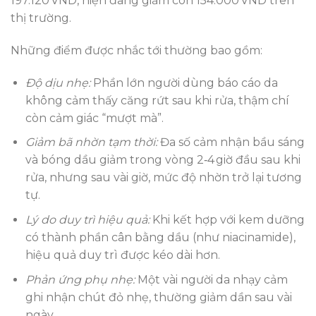
197.120 VND, hiện đang giảm còn 154.000 VND trên
thị trường.
Những điểm được nhắc tới thường bao gồm:
Độ dịu nhẹ:
Phần lớn người dùng báo cáo da
không cảm thấy căng rứt sau khi rửa, thậm chí
còn cảm giác “mượt mà”.
Giảm bã nhờn tạm thời:
Đa số cảm nhận bầu sáng
và bóng dầu giảm trong vòng 2‑4 giờ đầu sau khi
rửa, nhưng sau vài giờ, mức độ nhờn trở lại tương
tự.
Lý do duy trì hiệu quả:
Khi kết hợp với kem dưỡng
có thành phần cân bằng dầu (như niacinamide),
hiệu quả duy trì được kéo dài hơn.
Phản ứng phụ nhẹ:
Một vài người da nhạy cảm
ghi nhận chút đỏ nhẹ, thường giảm dần sau vài
ngày.