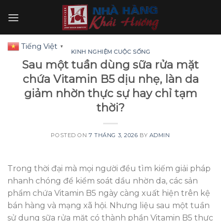
Skip
to
content
Tiếng Việt
▼
KINH NGHIỆM CUỘC SỐNG
Sau một tuần dùng sữa rửa mặt
chứa Vitamin B5 dịu nhẹ, làn da
giảm nhờn thực sự hay chỉ tạm
thời?
POSTED ON
7 THÁNG 3, 2026
BY
ADMIN
Trong thời đại mà mọi người đều tìm kiếm giải pháp
nhanh chóng để kiểm soát dầu nhờn da, các sản
phẩm chứa Vitamin B5 ngày càng xuất hiện trên kệ
bán hàng và mạng xã hội. Nhưng liệu sau một tuần
sử dụng sữa rửa mặt có thành phần Vitamin B5 thực