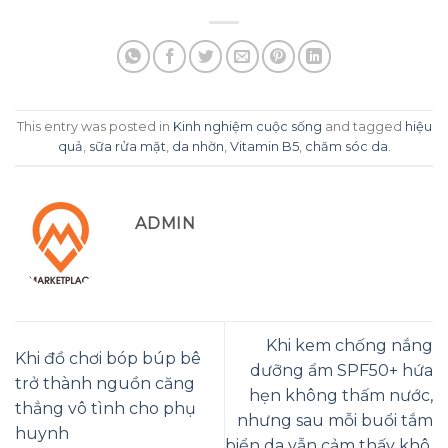
This entry was posted in
Kinh nghiệm cuộc sống
and tagged
hiệu
quả
,
sữa rửa mặt
,
da nhờn
,
Vitamin B5
,
chăm sóc da
.
ADMIN
Khi kem chống nắng
Khi đồ chơi bóp búp bê
dưỡng ẩm SPF50+ hứa
trở thành nguồn căng
hẹn không thấm nước,
thẳng vô tình cho phụ
nhưng sau mỗi buổi tắm
huynh
biển da vẫn cảm thấy khô.