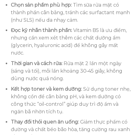
Chọn sản phẩm phù hợp:
Tìm sữa rửa mặt có
thành phần cân bằng, tránh các surfactant mạnh
(như SLS) nếu da nhạy cảm.
Đọc kỹ nhãn thành phần:
Vitamin B5 là ưu điểm,
nhưng cần xem xét thêm các chất dưỡng ẩm
(glycerin, hyaluronic acid) để không gây mất
nước.
Thời gian và cách rửa:
Rửa mặt 2 lần một ngày
(sáng và tối), mỗi lần khoảng 30‑45 giây, không
dùng nước quá nóng.
Kết hợp toner và kem dưỡng:
Sử dụng toner nhẹ,
không cồn để cân bằng pH, và kem dưỡng có
công thức “oil‑control” giúp duy trì độ ẩm và
ngăn bã nhờn tích tụ.
Thay đổi thói quen ăn uống:
Giảm thực phẩm có
đường và chất béo bão hòa, tăng cường rau xanh