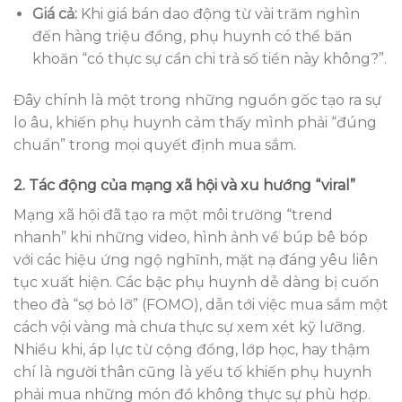
Giá cả:
Khi giá bán dao động từ vài trăm nghìn
đến hàng triệu đồng, phụ huynh có thể băn
khoăn “có thực sự cần chi trả số tiền này không?”.
Đây chính là một trong những nguồn gốc tạo ra sự
lo âu, khiến phụ huynh cảm thấy mình phải “đúng
chuẩn” trong mọi quyết định mua sắm.
2. Tác động của mạng xã hội và xu hướng “viral”
Mạng xã hội đã tạo ra một môi trường “trend
nhanh” khi những video, hình ảnh về búp bê bóp
với các hiệu ứng ngộ nghĩnh, mặt nạ đáng yêu liên
tục xuất hiện. Các bậc phụ huynh dễ dàng bị cuốn
theo đà “sợ bỏ lỡ” (FOMO), dẫn tới việc mua sắm một
cách vội vàng mà chưa thực sự xem xét kỹ lưỡng.
Nhiều khi, áp lực từ cộng đồng, lớp học, hay thậm
chí là người thân cũng là yếu tố khiến phụ huynh
phải mua những món đồ không thực sự phù hợp.