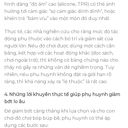
hình dáng “độ ẩm” cao (silicone, TPR) có thể ảnh
hưởng tới cảm giác “sợ cảm giác dính dính”, hoặc
khiến trẻ “bám víu” vào một món đồ duy nhất.
Thực tế, các nhà nghiên cứu cho rằng mức độ tác
động phụ thuộc vào cách bố trí và giám sát của
người lớn. Nếu đồ chơi được dùng một cách cân
bằng, kết hợp với các hoạt động khác (đọc sách,
chơi ngoài trời), thì không có bằng chứng nào cho
thấy nó gây ra những vấn đề nghiêm trọng. Tuy
nhiên, nếu phụ huynh không đặt ra giới hạn rõ
ràng, thì khả năng xảy ra “lệ thuộc” là rất cao.
4. Những lời khuyên thực tế giúp phụ huynh giảm
bớt lo âu
Để giảm bớt căng thẳng khi lựa chọn và cho con
chơi đồ chơi bóp búp bê, phụ huynh có thể áp
dụng các bước sau: