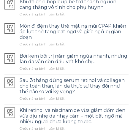
Khi đồ chơi bóp búp bê trở thành nguồn
07
Th3
căng thẳng vô tình cho phụ huynh
ở
Chức năng bình luận bị tắt
Khi
đồ
Mòn đi đệm thay thế mặt nạ mũi CPAP khiến
07
chơi
Th3
áp lực thở tăng bất ngờ và giấc ngủ bị gián
bóp
đoạn
búp
ở
Chức năng bình luận bị tắt
bê
Mòn
trở
đi
thành
Bôi kem bôi trị nấm giảm ngứa nhanh, nhưng
07
đệm
nguồn
Th3
làn da vẫn còn dấu vết khó chịu
thay
căng
ở
Chức năng bình luận bị tắt
thế
thẳng
Bôi
mặt
vô
kem
nạ
Sau 3 tháng dùng serum retinol và collagen
tình
06
bôi
mũi
cho
Th3
cho toàn thân, làn da thực sự thay đổi như
trị
CPAP
phụ
thế nào so với kỳ vọng?
nấm
khiến
huynh
ở
Chức năng bình luận bị tắt
giảm
áp
Sau
ngứa
lực
3 tháng
nhanh,
Khi retinol và niacinamide vừa giảm đốm đen
thở
05
dùng
nhưng
tăng
Th3
vừa dịu nhẹ da nhạy cảm – một bất ngờ mà
serum
làn
bất
nhiều người chưa lường trước.
retinol
da
ngờ
ở
Chức năng bình luận bị tắt
và
vẫn
và