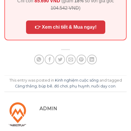
Chỉ còn
85.690 VND
(giảm
18%
so với giá gốc
104.542 VND
)
👉 Xem chi tiết & Mua ngay!
This entry was posted in
Kinh nghiệm cuộc sống
and tagged
Căng thẳng
,
búp bê
,
đồ chơi
,
phụ huynh
,
nuôi dạy con
.
ADMIN