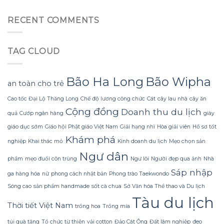
Khi
collagen
còn
giấc
retinol
cho
dấu
ngủ
và
toàn
vết
RECENT COMMENTS
bị
niacinamide
thân,
khó
gián
vừa
làn
chịu
đoạn
giảm
da
TAG CLOUD
đốm
thực
đen
sự
vừa
thay
dịu
đổi
Bão Ha Long
Bão Wipha
an toàn cho trẻ
nhẹ
như
da
thế
Cao tốc Đại Lộ Thăng Long
Chế độ lương công chức
Cát
cây lau nhà
cây ăn
nhạy
nào
Cộng đồng
Doanh thu du lịch
cảm
so
quả
Cướp ngân hàng
giày
–
với
giáo dục sớm
Giáo hội Phật giáo Việt Nam
Giải hạng nhì
Hòa giải viên
Hồ sơ tốt
một
kỳ
bất
vọng?
Khám phá
nghiệp
Khai thác mỏ
Kinh doanh du lịch
Mẹo chọn sản
ngờ
Ngư dân
mà
phẩm
mẹo đuổi côn trùng
Ngư lôi
Người đẹp qua ảnh
Nhà
nhiều
người
Sáp nhập
ga hàng hóa
nữ
phong cách nhật bản
Phong trào Taekwondo
chưa
Sóng cao
sản phẩm handmade
sốt cà chua
Sở Văn hóa Thể thao và Du lịch
lường
trước.
Tàu du lịch
Thời tiết Việt Nam
trồng hoa
Trồng mía
túi quà tặng
Tổ chức từ thiện
vải cotton
Đảo Cát Ông
Đất lâm nghiệp
đeo