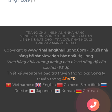
Tháng 1 2019
(1)
TRANG CHỦ
HÌNH ẢNH NHÀ HÀNG
MENU & CHỌN MÓN ONLINE
CÁC SUẤT ĂN
LIÊN HỆ & ĐẶT CHỖ
TRA CỨU PHẠT NGUỘI
TRIPMAP MARKETPLACE
Copyright ©
www.NhaHangKhaiHuong.Com - Chuỗi nhà
hàng hải sản view đẹp bậc nhất Hạ Long.
*Nhà hàng Khải Hương không bán bia có nồng độ cồn
cao hơn 5.5 độ
Thiết kế website và bảo trợ truyền thông bởi: Công ty
truyền thông
AD
VER
Vietnamese
English
Chinese (Simplified)
Russian
Japanese
Korean
German