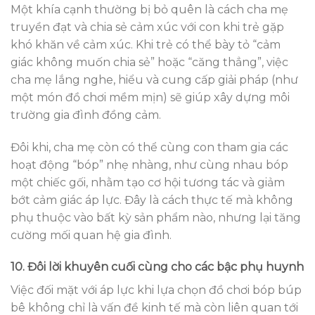
Một khía cạnh thường bị bỏ quên là cách cha mẹ
truyền đạt và chia sẻ cảm xúc với con khi trẻ gặp
khó khăn về cảm xúc. Khi trẻ có thể bày tỏ “cảm
giác không muốn chia sẻ” hoặc “căng thẳng”, việc
cha mẹ lắng nghe, hiểu và cung cấp giải pháp (như
một món đồ chơi mềm mịn) sẽ giúp xây dựng môi
trường gia đình đồng cảm.
Đôi khi, cha mẹ còn có thể cùng con tham gia các
hoạt động “bóp” nhẹ nhàng, như cùng nhau bóp
một chiếc gối, nhằm tạo cơ hội tương tác và giảm
bớt cảm giác áp lực. Đây là cách thực tế mà không
phụ thuộc vào bất kỳ sản phẩm nào, nhưng lại tăng
cường mối quan hệ gia đình.
10. Đôi lời khuyên cuối cùng cho các bậc phụ huynh
Việc đối mặt với áp lực khi lựa chọn đồ chơi bóp búp
bê không chỉ là vấn đề kinh tế mà còn liên quan tới