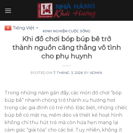
Skip
to
content
Tiếng Việt
▼
KINH NGHIỆM CUỘC SỐNG
Khi đồ chơi bóp búp bê trở
thành nguồn căng thẳng vô tình
cho phụ huynh
POSTED ON
7 THÁNG 3, 2026
BY
ADMIN
Trong những năm gần đây, các món đồ chơi “bóp
búp bê” nhanh chóng trở thành xu hướng hot
trong các gia đình có trẻ nhỏ. Đặc biệt, những chiếc
búp bê có mặt nạ, mềm dẻo và thiết kế hoạt hình
không chỉ thu hút trẻ mà còn hứa hẹn mang lại
cảm giác “giải tỏa” cho các bé. Tuy nhiên, không ít