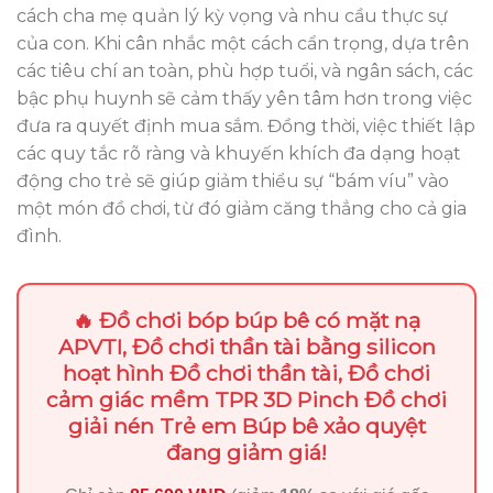
cách cha mẹ quản lý kỳ vọng và nhu cầu thực sự
của con. Khi cân nhắc một cách cẩn trọng, dựa trên
các tiêu chí an toàn, phù hợp tuổi, và ngân sách, các
bậc phụ huynh sẽ cảm thấy yên tâm hơn trong việc
đưa ra quyết định mua sắm. Đồng thời, việc thiết lập
các quy tắc rõ ràng và khuyến khích đa dạng hoạt
động cho trẻ sẽ giúp giảm thiểu sự “bám víu” vào
một món đồ chơi, từ đó giảm căng thẳng cho cả gia
đình.
🔥 Đồ chơi bóp búp bê có mặt nạ
APVTI, Đồ chơi thần tài bằng silicon
hoạt hình Đồ chơi thần tài, Đồ chơi
cảm giác mềm TPR 3D Pinch Đồ chơi
giải nén Trẻ em Búp bê xảo quyệt
đang giảm giá!