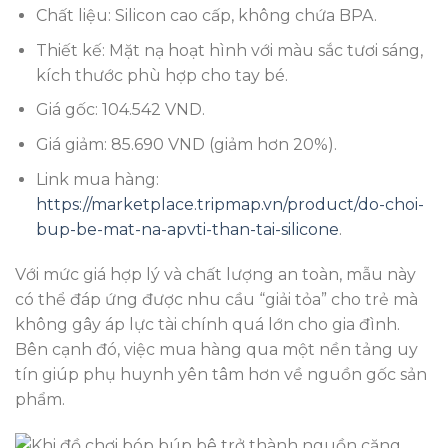
Chất liệu: Silicon cao cấp, không chứa BPA.
Thiết kế: Mặt nạ hoạt hình với màu sắc tươi sáng,
kích thước phù hợp cho tay bé.
Giá gốc: 104.542 VND.
Giá giảm: 85.690 VND (giảm hơn 20%).
Link mua hàng:
https://marketplace.tripmap.vn/product/do-choi-
bup-be-mat-na-apvti-than-tai-silicone
.
Với mức giá hợp lý và chất lượng an toàn, mẫu này
có thể đáp ứng được nhu cầu “giải tỏa” cho trẻ mà
không gây áp lực tài chính quá lớn cho gia đình.
Bên cạnh đó, việc mua hàng qua một nền tảng uy
tín giúp phụ huynh yên tâm hơn về nguồn gốc sản
phẩm.