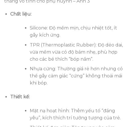
thẳng vô tình cho phụ huynh – Ảnh 3
Chất liệu:
Silicone: Độ mềm mịn, chịu nhiệt tốt, ít
gây kích ứng.
TPR (Thermoplastic Rubber): Độ dẻo dai,
vừa mềm vừa có độ bám nhẹ, phù hợp
cho các bé thích “bóp nắm”.
Nhựa cứng: Thường giá rẻ hơn nhưng có
thể gây cảm giác “cứng” không thoải mái
khi bóp.
Thiết kế:
Mặt nạ hoạt hình: Thêm yếu tố “đáng
yêu”, kích thích trí tưởng tượng của trẻ.