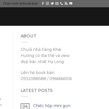
Chọn món & Book bàn
ABOUT
Chuỗi nhà hàng Khải
Hương có địa thế và view
đẹp bậc nhất Hạ Long.
Liên hệ book bàn:
0932088588 / 0966666106
LATEST POSTS
o
n
Chiếc hộp mini gọn
04