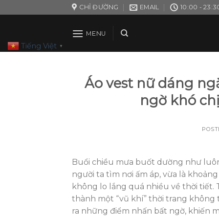
Skip
CHỈ ĐƯỜNG
EMAIL
10:00 - 23:3
to
content
MENU
Tiếng Việt
▼
Áo vest nữ dáng ngắn
ngờ khó chị
POST
Buổi chiều mưa buốt dường như luôn
người ta tìm nơi ấm áp, vừa là khoảng
không lo lắng quá nhiều về thời tiết.
thành một “vũ khí” thời trang không t
ra những điểm nhấn bất ngờ, khiến mọi