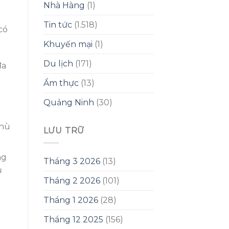
Nhà Hàng
(1)
Tin tức
(1.518)
có
Khuyến mại
(1)
Du lịch
(171)
đa
Ẩm thực
(13)
Quảng Ninh
(30)
phù
LƯU TRỮ
ng
Tháng 3 2026
(13)
ủ
Tháng 2 2026
(101)
Tháng 1 2026
(28)
Tháng 12 2025
(156)