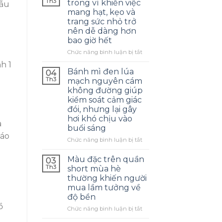
Th3
trong ví khiến việc
mẫu
mang hạt, kẹo và
trang sức nhỏ trở
nên dễ dàng hơn
bao giờ hết
ở
Chức năng bình luận bị tắt
Chiếc
h 1
hộp
Bánh mì đen lúa
04
mini
Th3
mạch nguyên cám
gọn
không đường giúp
trong
kiểm soát cảm giác
ví
đói, nhưng lại gây
khiến
hơi khó chịu vào
việc
à
buổi sáng
mang
 áo
hạt,
ở
Chức năng bình luận bị tắt
kẹo
Bánh
và
mì
Màu đặc trên quần
03
trang
đen
Th3
short mùa hè
sức
lúa
thường khiến người
nhỏ
mạch
mua lầm tưởng về
trở
nguyên
nên
độ bền
cám
dễ
ồ
không
ở
Chức năng bình luận bị tắt
dàng
đường
Màu
hơn