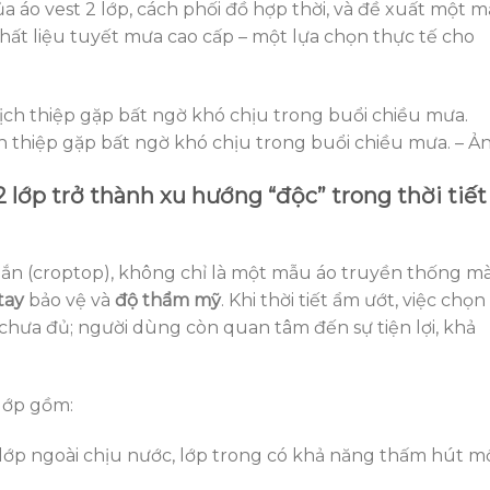
a áo vest 2 lớp, cách phối đồ hợp thời, và đề xuất một 
hất liệu tuyết mưa cao cấp – một lựa chọn thực tế cho
ch thiệp gặp bất ngờ khó chịu trong buổi chiều mưa. – Ản
2 lớp trở thành xu hướng “độc” trong thời tiết
 ngắn (croptop), không chỉ là một mẫu áo truyền thống m
tay
bảo vệ và
độ thẩm mỹ
. Khi thời tiết ẩm ướt, việc chọn
chưa đủ; người dùng còn quan tâm đến sự tiện lợi, khả
 lớp gồm:
ó lớp ngoài chịu nước, lớp trong có khả năng thấm hút m