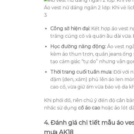
Áo vest nữ dáng ngắn 2 lớp: Khi vẻ lị
3
Công sở hiện đại:
Kết hợp áo vest ng
trắng cúng cổ và quần âu dài vừa. 
Học đường năng động:
Áo vest ngắ
kèm áo thun trơn, quần jeans ống su
tạo cảm giác “tự do” nhưng vẫn gọ
Thời trang cuối tuần mưa:
Đối với 
đậm (đen, xám) phủ lên áo len mỏn
cao cổ, vừa giữ ấm vừa bảo vệ da k
Khi phối đồ, nên chú ý đến độ cân bằn
nhắc sử dụng
cổ áo cao
hoặc áo lót dà
4. Đánh giá chi tiết mẫu áo ve
mưa AK18