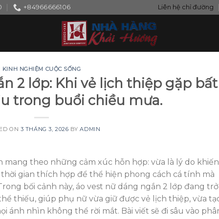
0
+84966666106
Liên hệ chỉ đường
KINH NGHIỆM CUỘC SỐNG
 2 lớp: Khi vẻ lịch thiệp gặp bất
u trong buổi chiều mưa.
ED ON
3 THÁNG 3, 2026
BY
ADMIN
 mang theo những cảm xúc hỗn hợp: vừa là lý do khiến
 thời gian thích hợp để thể hiện phong cách cá tính mà
 Trong bối cảnh này, áo vest nữ dáng ngắn 2 lớp đang trở
hể thiếu, giúp phụ nữ vừa giữ được vẻ lịch thiệp, vừa tạ
 ánh nhìn không thể rời mắt. Bài viết sẽ đi sâu vào phâ