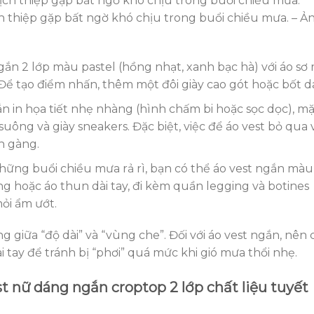
ch thiệp gặp bất ngờ khó chịu trong buổi chiều mưa. – Ả
ắn 2 lớp màu pastel (hồng nhạt, xanh bạc hà) với áo sơ 
Để tạo điểm nhấn, thêm một đôi giày cao gót hoặc bốt d
n in họa tiết nhẹ nhàng (hình chấm bi hoặc sọc dọc), m
ông và giày sneakers. Đặc biệt, việc để áo vest bỏ qua v
n gàng.
những buổi chiều mưa rả rì, bạn có thể áo vest ngắn màu
g hoặc áo thun dài tay, đi kèm quần legging và botines
hỏi ẩm ướt.
g giữa “độ dài” và “vùng che”. Đối với áo vest ngắn, nên 
i tay để tránh bị “phơi” quá mức khi gió mưa thổi nhẹ.
st nữ dáng ngắn croptop 2 lớp chất liệu tuyết