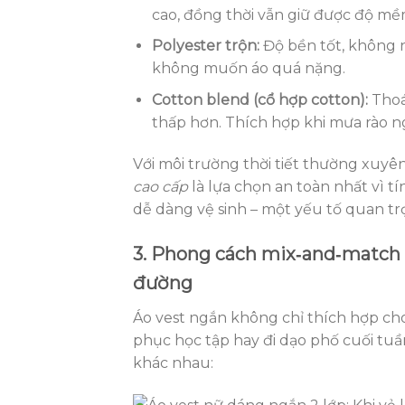
cao, đồng thời vẫn giữ được độ mề
Polyester trộn:
Độ bền tốt, không n
không muốn áo quá nặng.
Cotton blend (cổ hợp cotton):
Thoá
thấp hơn. Thích hợp khi mưa rào n
Với môi trường thời tiết thường xuy
cao cấp
là lựa chọn an toàn nhất vì t
dễ dàng vệ sinh – một yếu tố quan trọ
3. Phong cách mix‑and‑match 
đường
Áo vest ngắn không chỉ thích hợp cho
phục học tập hay đi dạo phố cuối tuầ
khác nhau: