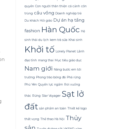
khiến
mỗi
người
quyền
Con người thân thiện
cá cảnh
côn
tối
mặc
trở
cầu vồng
trùng
Doanh nghiệp trẻ
bất
nên
Dự án hạ tầng
Du khách Hồi giáo
ngờ.
thách
thức
Hàn Quốc
fashion
Hệ
hơn
dự
sinh thái du lịch
kem trà sữa
Khai sinh
đoán
Khởi tố
Lonely Planet
Lãnh
òn
đạo tỉnh
mang thai
Mục tiêu giáo dục
Nam giới
Nâng bước em tới
trường
Phong trào bóng đá
Phá rừng
Phú Yên
Quyền lực ngầm
Rơi xuống
Sạt lở
thác
Rừng
Star Voyager
g
đất
sản phẩm an toàn
Thiết kế logo
Thủy
thất vọng
Thể thao Hà Nội
sản
Tuyến đường sắt
VKSND
xăm