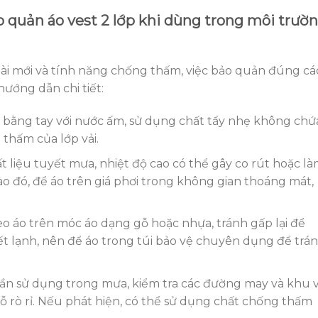
 quản áo vest 2 lớp khi dùng trong môi trườ
oài mới và tính năng chống thấm, việc bảo quản đúng c
hướng dẫn chi tiết:
a bằng tay với nước ấm, sử dụng chất tẩy nhẹ không chứ
 thấm của lớp vải.
ất liệu tuyết mưa, nhiệt độ cao có thể gây co rút hoặc l
 đó, để áo trên giá phơi trong không gian thoáng mát,
o áo trên móc áo dạng gỗ hoặc nhựa, tránh gấp lại để
tiết lạnh, nên để áo trong túi bảo vệ chuyên dụng để trá
ần sử dụng trong mưa, kiểm tra các đường may và khu 
 rò rỉ. Nếu phát hiện, có thể sử dụng chất chống thấm