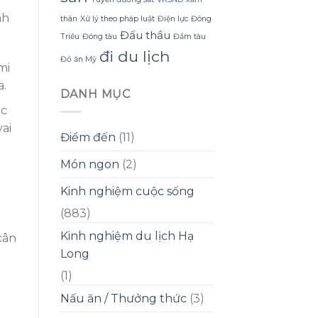
nh
thân
Xử lý theo pháp luật
Điện lực Đông
Đấu thầu
Triều
Đóng tàu
Đắm tàu
đi du lịch
Đồ ăn Mỹ
mi
a.
DANH MỤC
ặc
ai
Điểm đến
(11)
Món ngon
(2)
Kinh nghiệm cuộc sống
(883)
Kinh nghiệm du lịch Hạ
cân
Long
(1)
Nấu ăn / Thưởng thức
(3)