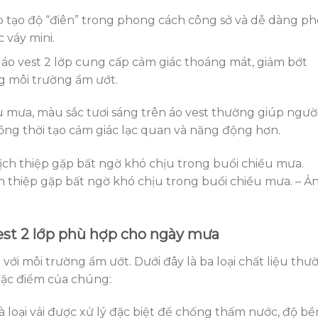
tạo độ “điên” trong phong cách công sở và dễ dàng ph
 váy mini.
 áo vest 2 lớp cung cấp cảm giác thoáng mát, giảm bớt
g môi trường ẩm ướt.
 mưa, màu sắc tươi sáng trên áo vest thường giúp ngườ
ồng thời tạo cảm giác lạc quan và năng động hơn.
ch thiệp gặp bất ngờ khó chịu trong buổi chiều mưa. – Ả
vest 2 lớp phù hợp cho ngày mưa
với môi trường ẩm ướt. Dưới đây là ba loại chất liệu thư
đặc điểm của chúng:
à loại vải được xử lý đặc biệt để chống thấm nước, độ bề