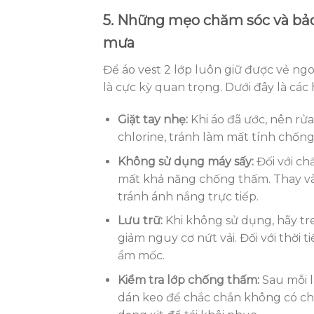
5. Những mẹo chăm sóc và bảo
mưa
Để áo vest 2 lớp luôn giữ được vẻ ng
là cực kỳ quan trọng. Dưới đây là các 
Giặt tay nhẹ:
Khi áo đã ước, nên rử
chlorine, tránh làm mất tính chống
Không sử dụng máy sấy:
Đối với ch
mất khả năng chống thấm. Thay vào
tránh ánh nắng trực tiếp.
Lưu trữ:
Khi không sử dụng, hãy tre
giảm nguy cơ nứt vải. Đối với thời 
ẩm mốc.
Kiểm tra lớp chống thấm:
Sau mỗi l
dán keo để chắc chắn không có chỗ