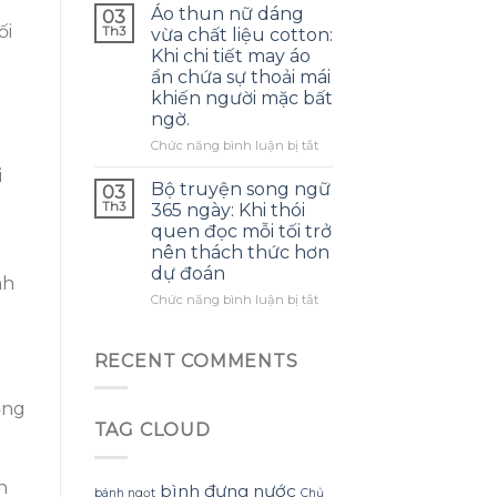
giúp
đặc
Áo thun nữ dáng
03
bao
kiểm
trên
ối
Th3
vừa chất liệu cotton:
giờ
soát
quần
hết
Khi chi tiết may áo
cảm
short
ẩn chứa sự thoải mái
giác
mùa
khiến người mặc bất
đói,
hè
ngờ.
nhưng
thường
lại
khiến
ở
Chức năng bình luận bị tắt
gây
người
Áo
hơi
i
mua
thun
Bộ truyện song ngữ
03
khó
lầm
nữ
Th3
365 ngày: Khi thói
chịu
tưởng
dáng
quen đọc mỗi tối trở
vào
về
vừa
buổi
nên thách thức hơn
độ
chất
sáng
dự đoán
bền
liệu
nh
cotton:
ở
Chức năng bình luận bị tắt
Khi
Bộ
chi
truyện
tiết
song
RECENT COMMENTS
may
ngữ
áo
365
ờng
ẩn
ngày:
chứa
TAG CLOUD
Khi
sự
thói
thoải
quen
mái
n
đọc
bình đựng nước
bánh ngọt
Chủ