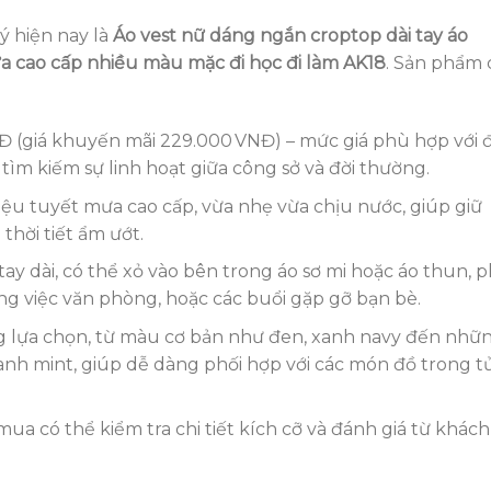
 hiện nay là
Áo vest nữ dáng ngắn croptop dài tay áo
ưa cao cấp nhiều màu mặc đi học đi làm AK18
. Sản phẩm 
 (giá khuyến mãi 229.000 VNĐ) – mức giá phù hợp với 
tìm kiếm sự linh hoạt giữa công sở và đời thường.
iệu tuyết mưa cao cấp, vừa nhẹ vừa chịu nước, giúp giữ
thời tiết ẩm ướt.
ay dài, có thể xỏ vào bên trong áo sơ mi hoặc áo thun, 
ng việc văn phòng, hoặc các buổi gặp gỡ bạn bè.
 lựa chọn, từ màu cơ bản như đen, xanh navy đến nhữ
nh mint, giúp dễ dàng phối hợp với các món đồ trong t
ua có thể kiểm tra chi tiết kích cỡ và đánh giá từ khách