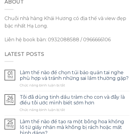
ABOUT
Chuỗi nhà hàng Khải Hương có địa thế và view đẹp
bậc nhất Hạ Long.
Liên hệ book bàn: 0932088588 / 0966666106
LATEST POSTS
Làm thế nào để chọn túi bảo quản tai nghe
01
Th1
phù hợp và tránh những sai lầm thường gặp?
ở
Chức năng bình luận bị tắt
Làm
thế
Tôi đã dùng tinh dầu tràm cho con và đây là
26
nào
Th12
điều tôi ước mình biết sớm hơn
để
ở
Chức năng bình luận bị tắt
chọn
Tôi
túi
đã
bảo
Làm thế nào để tạo ra một bông hoa khổng
25
dùng
quản
Th12
lồ từ giấy nhăn mà không bị rách hoặc mất
tinh
tai
hình dáng?