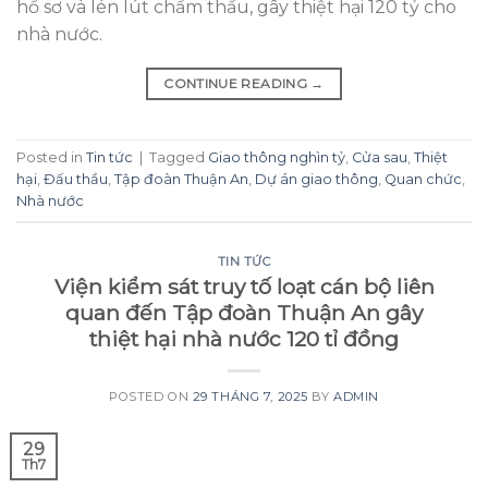
hồ sơ và lén lút chấm thầu, gây thiệt hại 120 tỷ cho
nhà nước.
CONTINUE READING
→
Posted in
Tin tức
|
Tagged
Giao thông nghìn tỷ
,
Cửa sau
,
Thiệt
hại
,
Đấu thầu
,
Tập đoàn Thuận An
,
Dự án giao thông
,
Quan chức
,
Nhà nước
TIN TỨC
Viện kiểm sát truy tố loạt cán bộ liên
quan đến Tập đoàn Thuận An gây
thiệt hại nhà nước 120 tỉ đồng
POSTED ON
29 THÁNG 7, 2025
BY
ADMIN
29
Th7