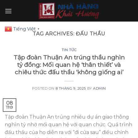
Skip
to
content
Tiếng Việt
▼
TAG ARCHIVES:
ĐẤU THẦU
TIN TỨC
Tập đoàn Thuận An trúng thầu nghìn
tỷ đồng: Mối quan hệ ‘thân thiết’ và
chiêu thức đấu thầu ‘không giống ai’
POSTED ON
8 THÁNG 9, 2025
BY
ADMIN
08
Th9
Tập đoàn Thuận An trúng nhiều dự án giao thông
nghìn tỷ nhờ mối quan hệ với quan chức. Quá trình
đấu thầu của họ diễn ra với “đi cửa sau” điều chỉnh