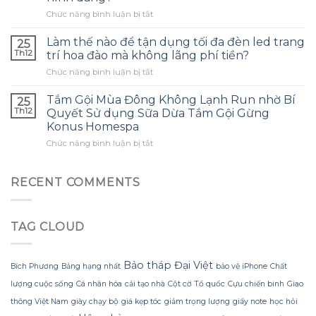
dầu
nghe
ở
Chức năng bình luận bị tắt
tràm
phù
Làm
cho
hợp
thế
con
Làm thế nào để tận dụng tối đa đèn led trang
và
25
nào
và
tránh
Th12
trí hoa đào mà không lãng phí tiền?
để
đây
những
ở
Chức năng bình luận bị tắt
tạo
là
sai
Làm
ra
điều
lầm
thế
một
Tắm Gội Mùa Đông Không Lạnh Run nhờ Bí
tôi
25
thường
nào
bông
ước
Th12
Quyết Sử dụng Sữa Dừa Tắm Gội Gừng
gặp?
để
hoa
mình
Konus Homespa
tận
khổng
biết
ở
Chức năng bình luận bị tắt
dụng
lồ
sớm
Tắm
tối
từ
hơn
Gội
đa
giấy
Mùa
đèn
RECENT COMMENTS
nhăn
Đông
led
mà
Không
trang
không
Lạnh
trí
bị
TAG CLOUD
Run
hoa
rách
nhờ
đào
hoặc
Bí
mà
mất
Quyết
không
Bảo tháp Đại Việt
hình
Bích Phương
Bảng hạng nhất
bảo vệ iPhone
Chất
Sử
lãng
dáng?
lượng cuộc sống
Cá nhân hóa
cải tạo nhà
Cột cờ Tổ quốc
Cựu chiến binh
Giao
dụng
phí
Sữa
tiền?
thông Việt Nam
giày chạy bộ
giá kẹp tóc
giảm trọng lượng
giấy note
học hỏi
Dừa