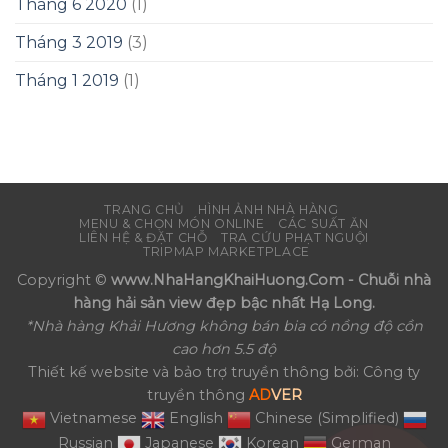
Tháng 6 2020
(1)
Tháng 3 2019
(3)
Tháng 1 2019
(1)
TRANG CHỦ
HÌNH ẢNH NHÀ HÀNG
MENU & CHỌN MÓN ONLINE
CÁC SUẤT ĂN
LIÊN HỆ & ĐẶT CHỖ
TRA CỨU PHẠT NGUỘI
TRIPMAP MARKETPLACE
Copyright ©
www.NhaHangKhaiHuong.Com - Chuỗi nhà
hàng hải sản view đẹp bậc nhất Hạ Long.
*Nhà hàng Khải Hương không bán bia có nồng độ cồn
cao hơn 5.5 độ
Thiết kế website và bảo trợ truyền thông bởi: Công ty
truyền thông
AD
VER
Vietnamese
English
Chinese (Simplified)
Russian
Japanese
Korean
German