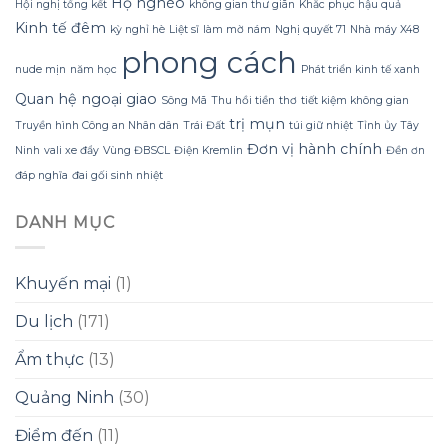
Hộ nghèo
Hội nghị tổng kết
không gian thư giãn
Khắc phục hậu quả
Tắm
Gội
Kinh tế đêm
kỳ nghỉ hè
Liệt sĩ
làm mờ nám
Nghị quyết 71
Nhà máy X48
Gừng
phong cách
Konus
nude mịn
năm học
Phát triển kinh tế xanh
Homespa
Quan hệ ngoại giao
Sông Mã
Thu hồi tiền
thơ
tiết kiệm không gian
trị mụn
Truyền hình Công an Nhân dân
Trái Đất
túi giữ nhiệt
Tỉnh ủy Tây
Đơn vị hành chính
Ninh
vali xe đẩy
Vùng ĐBSCL
Điện Kremlin
Đền ơn
đáp nghĩa
đai gối sinh nhiệt
DANH MỤC
Khuyến mại
(1)
Du lịch
(171)
Ẩm thực
(13)
Quảng Ninh
(30)
Điểm đến
(11)