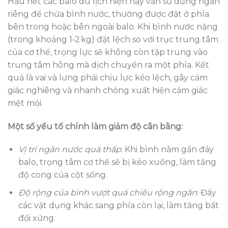
Hầu hết các balo du lịch hiện nay vẫn sử dụng ngăn
riêng để chứa bình nước, thường được đặt ở phía
bên trong hoặc bên ngoài balo. Khi bình nước nặng
(trong khoảng 1‑2 kg) đặt lệch so với trục trung tâm
của cơ thể, trọng lực sẽ không còn tập trung vào
trung tâm hông mà dịch chuyển ra một phía. Kết
quả là vai và lưng phải chịu lực kéo lệch, gây cảm
giác nghiêng và nhanh chóng xuất hiện cảm giác
mệt mỏi.
Một số yếu tố chính làm giảm độ cân bằng:
Vị trí ngăn nước quá thấp
: Khi bình nằm gần đáy
balo, trọng tâm cơ thể sẽ bị kéo xuống, làm tăng
độ cong của cột sống.
Độ rộng của bình vượt quá chiều rộng ngăn
: Đẩy
các vật dụng khác sang phía còn lại, làm tăng bất
đối xứng.