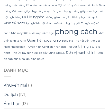
ra
lượng cuộc sống
Cá nhân hóa
cải tạo nhà
Cột cờ Tổ quốc
Cựu chiến binh
Giao
sức
mạnh
thông Việt Nam
giày chạy bộ
giá kẹp tóc
giảm trọng lượng
giấy note
học hỏi
của
Hộ nghèo
Hội nghị tổng kết
không gian thư giãn
Khắc phục hậu quả
những
chi
Kinh tế đêm
kỳ nghỉ hè
Liệt sĩ
làm mờ nám
Nghị quyết 71
Ngôi mộ vô
tiết
phong cách
lịch
danh
Nhà máy X48
nude mịn
năm học
Phát
sử
bị
Quan hệ ngoại giao
triển kinh tế xanh
Sông Mã
Thu hồi tiền
thơ
tiết
lãng
trị mụn
kiệm không gian
Truyền hình Công an Nhân dân
Trái Đất
túi giữ
quên
Đơn vị hành chính
nhiệt
Tỉnh ủy Tây Ninh
vali xe đẩy
Vùng ĐBSCL
Đền
ơn đáp nghĩa
đai gối sinh nhiệt
DANH MỤC
Khuyến mại
(1)
Du lịch
(171)
Ẩm thực
(13)