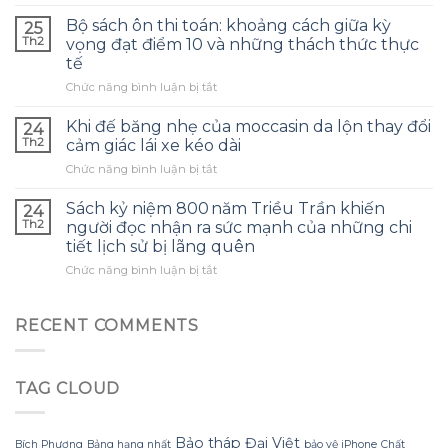
Ngăn
không
giữ
tối
Bộ sách ôn thi toán: khoảng cách giữa kỳ
25
bình
ưu
Th2
vọng đạt điểm 10 và những thách thức thực
nước
hoá
tế
trong
không
ở
Chức năng bình luận bị tắt
balo
gian
Bộ
du
đồ
sách
lịch
tập
Khi đế băng nhẹ của moccasin da lộn thay đổi
24
ôn
thường
–
Th2
cảm giác lái xe kéo dài
thi
gây
một
ở
Chức năng bình luận bị tắt
toán:
mất
chi
Khi
khoảng
cân
tiết
đế
cách
Sách kỷ niệm 800 năm Triều Trần khiến
bằng
dễ
24
băng
giữa
và
Th2
bỏ
người đọc nhận ra sức mạnh của những chi
nhẹ
kỳ
đau
qua.
tiết lịch sử bị lãng quên
của
vọng
lưng
ở
Chức năng bình luận bị tắt
moccasin
đạt
sau
Sách
da
điểm
những
kỷ
lộn
10
chuyến
niệm
thay
RECENT COMMENTS
và
đi
800 năm
đổi
những
dài
Triều
cảm
thách
Trần
giác
thức
TAG CLOUD
khiến
lái
thực
người
xe
tế
đọc
kéo
nhận
dài
Bảo tháp Đại Việt
Bích Phương
Bảng hạng nhất
bảo vệ iPhone
Chất