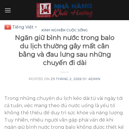
Skip
to
content
Tiếng Việt
▼
KINH NGHIỆM CUỘC SỐNG
Ngăn giữ bình nước trong balo
du lịch thường gây mất cân
bằng và đau lưng sau những
chuyến đi dài
POSTED ON
25 THÁNG 2, 2026
BY
ADMIN
Trong những chuyến du lịch kéo dài từ vài ngày tới
cả tuần, việc mang theo đủ nước uống là yếu tố
không thể thiếu để duy trì sức khỏe và năng lượng.
Tuy nhiên, nhiều người vẫn gặp phải vấn đề khi
ngăn giữ bình nước trong balo không được thiết kế