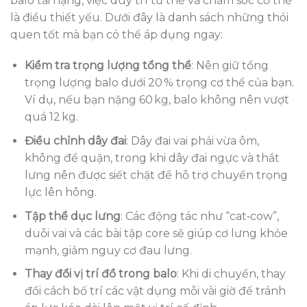
balo tải nặng, việc duy trì tư thế và chăm sóc cơ thể
là điều thiết yếu. Dưới đây là danh sách những thói
quen tốt mà bạn có thể áp dụng ngay:
Kiểm tra trọng lượng tổng thể
: Nên giữ tổng
trọng lượng balo dưới 20 % trọng cơ thể của bạn.
Ví dụ, nếu bạn nặng 60 kg, balo không nên vượt
quá 12 kg.
Điều chỉnh dây đai
: Dây đai vai phải vừa ôm,
không để quặn, trong khi dây đai ngực và thắt
lưng nên được siết chặt để hỗ trợ chuyển trọng
lực lên hông.
Tập thể dục lưng
: Các động tác như “cat‑cow”,
duỗi vai và các bài tập core sẽ giúp cơ lưng khỏe
mạnh, giảm nguy cơ đau lưng.
Thay đổi vị trí đồ trong balo
: Khi di chuyển, thay
đổi cách bố trí các vật dụng mỗi vài giờ để tránh