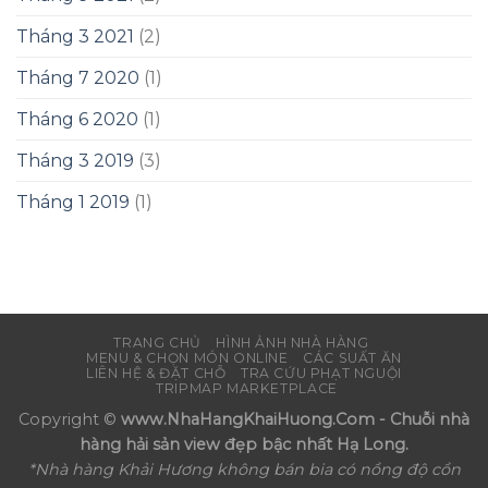
Tháng 3 2021
(2)
Tháng 7 2020
(1)
Tháng 6 2020
(1)
Tháng 3 2019
(3)
Tháng 1 2019
(1)
TRANG CHỦ
HÌNH ẢNH NHÀ HÀNG
MENU & CHỌN MÓN ONLINE
CÁC SUẤT ĂN
LIÊN HỆ & ĐẶT CHỖ
TRA CỨU PHẠT NGUỘI
TRIPMAP MARKETPLACE
Copyright ©
www.NhaHangKhaiHuong.Com - Chuỗi nhà
hàng hải sản view đẹp bậc nhất Hạ Long.
*Nhà hàng Khải Hương không bán bia có nồng độ cồn