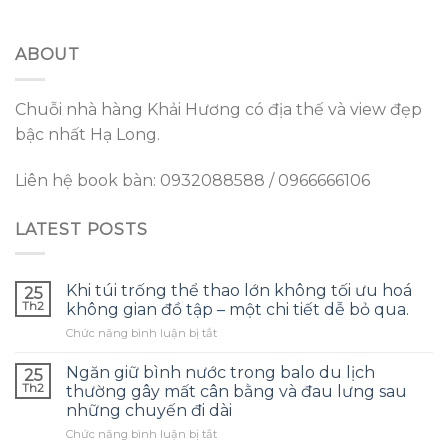
ABOUT
Chuỗi nhà hàng Khải Hương có địa thế và view đẹp
bậc nhất Hạ Long.
Liên hệ book bàn: 0932088588 / 0966666106
LATEST POSTS
Khi túi trống thể thao lớn không tối ưu hoá
25
Th2
không gian đồ tập – một chi tiết dễ bỏ qua.
ở
Chức năng bình luận bị tắt
Khi
túi
Ngăn giữ bình nước trong balo du lịch
25
trống
Th2
thường gây mất cân bằng và đau lưng sau
thể
những chuyến đi dài
thao
ở
Chức năng bình luận bị tắt
lớn