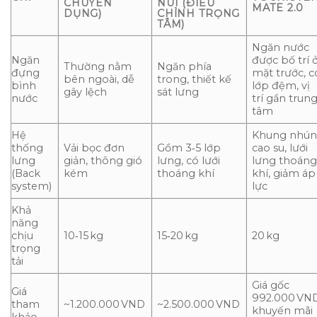
CHUYÊN
NÚI (ĐIỀU
MATE 2.0
DỤNG)
CHỈNH TRỌNG
TÂM)
Ngăn nước
Ngăn
được bố trí 
Thường nằm
Ngăn phía
đựng
mặt trước, c
bên ngoài, dễ
trong, thiết kế
bình
lớp đệm, vị
gây lệch
sát lưng
nước
trí gần trun
tâm
Hệ
Khung nhú
thống
Vải bọc đơn
Gồm 3‑5 lớp
cao su, lưới
lưng
giản, thông gió
lưng, có lưới
lưng thoán
(Back
kém
thoáng khí
khí, giảm áp
system)
lực
Khả
năng
chịu
10‑15 kg
15‑20 kg
20 kg
trọng
tải
Giá gốc
Giá
992.000 VND
tham
~1.200.000 VND
~2.500.000 VND
khuyến mãi
khảo