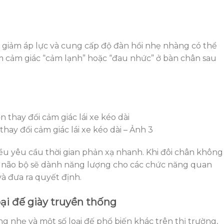
ệc giảm áp lực và cung cấp độ đàn hồi nhẹ nhàng có thể
m cảm giác “cảm lạnh” hoặc “đau nhức” ở bàn chân sau
hay đổi cảm giác lái xe kéo dài – Ảnh 3
đều yêu cầu thời gian phản xạ nhanh. Khi đôi chân không
t, não bộ sẽ dành năng lượng cho các chức năng quan
à đưa ra quyết định.
oại đế giày truyền thống
ăng nhẹ và một số loại đế phổ biến khác trên thị trường,