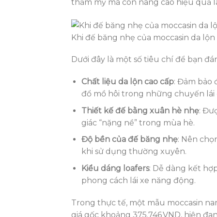
thẩm mỹ mà còn nâng cao hiệu quả lái
Khi đế băng nhẹ của moccasin da lộn t
Dưới đây là một số tiêu chí để bạn đ
Chất liệu da lộn cao cấp
: Đảm bảo 
đổ mồ hôi trong những chuyến lái 
Thiết kế đế bằng xuân hè nhẹ
: Đư
giác “nặng nề” trong mùa hè.
Độ bền của đế băng nhẹ
: Nên chọ
khi sử dụng thường xuyên.
Kiểu dáng loafers
: Dễ dàng kết hợp
phong cách lái xe năng động.
Trong thực tế, một mẫu moccasin nam l
giá gốc khoảng 375.746 VND, hiện đa