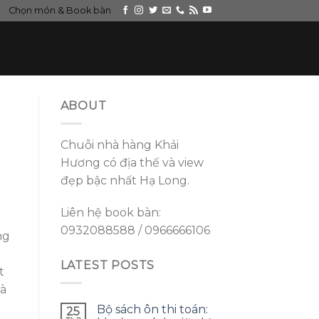
Chọn món & Book bàn
ABOUT
Chuỗi nhà hàng Khải
Hương có địa thế và view
đẹp bậc nhất Hạ Long.
Liên hệ book bàn:
0932088588 / 0966666106
ng
LATEST POSTS
t
là
Bộ sách ôn thi toán:
25