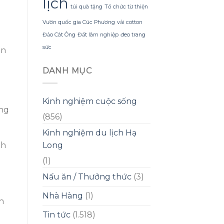
lịch
túi quà tặng
Tổ chức từ thiện
Vườn quốc gia Cúc Phương
vải cotton
Đảo Cát Ông
Đất lâm nghiệp
đeo trang
sức
àn
DANH MỤC
Kinh nghiệm cuộc sống
ởng
(856)
Kinh nghiệm du lịch Hạ
Long
nh
(1)
Nấu ăn / Thưởng thức
(3)
Nhà Hàng
(1)
h
h
Tin tức
(1.518)