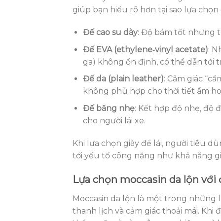
giúp bạn hiểu rõ hơn tại sao lựa chọn
Đế cao su dày
: Độ bám tốt nhưng t
Đế EVA (ethylene‑vinyl acetate)
: N
ga) không ổn định, có thể dẫn tới t
Đế da (plain leather)
: Cảm giác “c
không phù hợp cho thời tiết ẩm hoặ
Đế băng nhẹ
: Kết hợp độ nhẹ, độ 
cho người lái xe.
Khi lựa chọn giày để lái, người tiêu
tới yếu tố công năng như khả năng gi
Lựa chọn moccasin da lộn với 
Moccasin da lộn là một trong những 
thanh lịch và cảm giác thoải mái. Khi