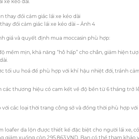
 xe kéo dài.
hay đổi cảm giác lái xe kéo dài – Ảnh 4
ánh giá và quyết định mua moccasin phù hợp:
độ mềm mịn, khả năng “hô hấp” cho chân, giảm hiện tư
dài.
ợc tối ưu hoá để phù hợp với khí hậu nhiệt đới, tránh cả
n các thương hiệu có cam kết về độ bền từ 6 tháng trở l
 với các loại thời trang công sở và đồng thời phù hợp với
oafer da lộn được thiết kế đặc biệt cho người lái xe, c
ng giảm xuống còn 295.863 VND. Bạn có thể tham khảo 