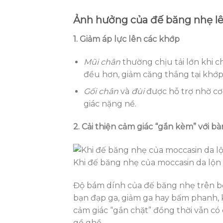
Ảnh hưởng của đế băng nhẹ lên
1. Giảm áp lực lên các khớp
Mũi chân
thường chịu tải lớn khi 
đều hơn, giảm căng thẳng tại khớ
Gối chân
và
đùi
được hỗ trợ nhờ cơ
giác nặng nề.
2. Cải thiện cảm giác “gắn kèm” với b
Khi đế băng nhẹ của moccasin da lộn t
Độ bám dính của đế băng nhẹ trên bề 
bạn đạp ga, giảm ga hay bấm phanh, 
cảm giác “gắn chặt” đồng thời vẫn có 
gồ ghề.