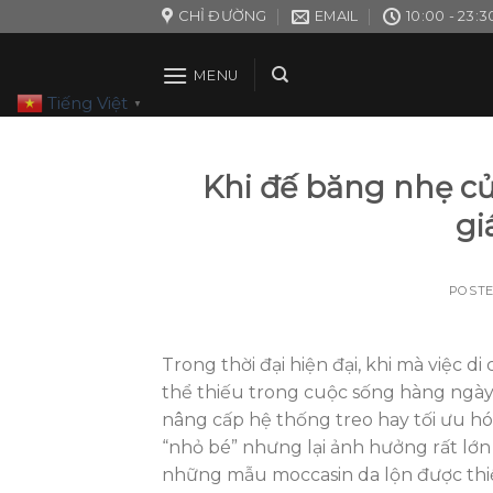
Skip
CHỈ ĐƯỜNG
EMAIL
10:00 - 23:3
to
content
MENU
Tiếng Việt
▼
Khi đế băng nhẹ củ
gi
POST
Trong thời đại hiện đại, khi mà việc
thể thiếu trong cuộc sống hàng ngày,
nâng cấp hệ thống treo hay tối ưu hóa t
“nhỏ bé” nhưng lại ảnh hưởng rất lớn đ
những mẫu moccasin da lộn được thiết 