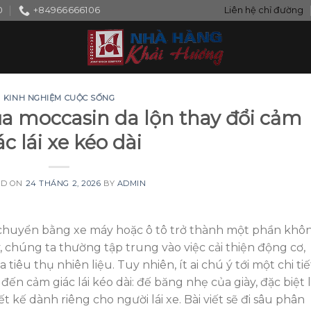
0
+84966666106
Liên hệ chỉ đường
KINH NGHIỆM CUỘC SỐNG
a moccasin da lộn thay đổi cảm
ác lái xe kéo dài
ED ON
24 THÁNG 2, 2026
BY
ADMIN
 di chuyển bằng xe máy hoặc ô tô trở thành một phần khô
 chúng ta thường tập trung vào việc cải thiện động cơ,
iêu thụ nhiên liệu. Tuy nhiên, ít ai chú ý tới một chi tiế
ến cảm giác lái kéo dài: đế băng nhẹ của giày, đặc biệt 
kế dành riêng cho người lái xe. Bài viết sẽ đi sâu phân