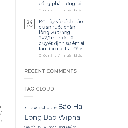
cổng phải dừng lại
kéo
Trần
dài
khiến
ở
Chức năng bình luận bị tắt
người
Bỏ
đọc
qua
Độ dày và cách bảo
24
nhận
chi
Th2
quản ruột chăn
ra
tiết
lông vũ trắng
sức
nhỏ
2×2,2m thực tế
mạnh
khi
quyết định sự êm ái
của
treo
lâu dài mà ít ai để ý
những
thẻ
chi
xe
ở
Chức năng bình luận bị tắt
tiết
khiến
Độ
lịch
mỗi
dày
sử
lần
và
RECENT COMMENTS
bị
vào
cách
lãng
cổng
bảo
quên
phải
quản
dừng
TAG CLOUD
ruột
lại
chăn
lông
vũ
Bão Ha
i
an toàn cho trẻ
trắng
có
2×2,2m
Long
Bão Wipha
thực
ình
tế
Cao tốc Đại Lộ Thăng Long
Chế độ
quyết