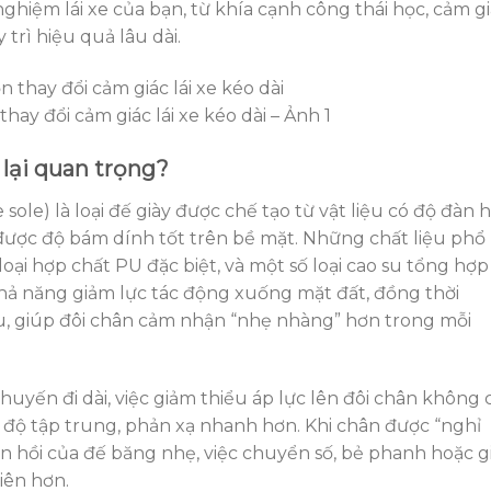
 nghiệm lái xe của bạn, từ khía cạnh công thái học, cảm g
trì hiệu quả lâu dài.
hay đổi cảm giác lái xe kéo dài – Ảnh 1
 lại quan trọng?
ole) là loại đế giày được chế tạo từ vật liệu có độ đàn h
được độ bám dính tốt trên bề mặt. Những chất liệu phổ
ại hợp chất PU đặc biệt, và một số loại cao su tổng hợp
 khả năng giảm lực tác động xuống mặt đất, đồng thời
ưu, giúp đôi chân cảm nhận “nhẹ nhàng” hơn trong mỗi
 chuyến đi dài, việc giảm thiểu áp lực lên đôi chân không 
độ tập trung, phản xạ nhanh hơn. Khi chân được “nghỉ
n hồi của đế băng nhẹ, việc chuyển số, bẻ phanh hoặc g
iên hơn.