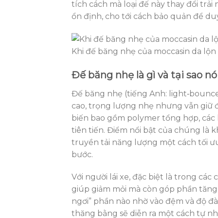
tích cách mà loại đế này thay đổi trải
ổn định, cho tới cách bảo quản để duy 
Khi đế băng nhẹ của moccasin da lộn t
Đế băng nhẹ là gì và tại sao nó
Đế băng nhẹ (tiếng Anh: light‑bounce s
cao, trọng lượng nhẹ nhưng vẫn giữ 
biến bao gồm polymer tổng hợp, các lo
tiên tiến. Điểm nổi bật của chúng là
truyền tải năng lượng một cách tối 
bước.
Với người lái xe, đặc biệt là trong các
giúp giảm mỏi mà còn góp phần tăng 
ngơi” phần nào nhờ vào đệm và độ đà
thăng bằng sẽ diễn ra một cách tự nh