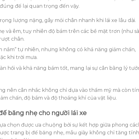
 đúng đế lại quan trọng đến vậy.
rọng lượng nặng, gây mỏi chân nhanh khi lái xe lâu dài.
hẹ và êm, tuy nhiên độ bám trên các bề mặt trơn (như s
rượt chân.
ầm nắm” tự nhiên, nhưng không có khả năng giảm chấn,
c khi trời mưa.
đàn hồi và khả năng bám tốt, mang lại sự cân bằng lý tư
 dùng nên cân nhắc không chỉ dựa vào thẩm mỹ mà còn tí
ảm chấn, độ bám và độ thoáng khí của vật liệu.
đế băng nhẹ cho người lái xe
lựa chọn được ưa chuộng bởi sự kết hợp giữa phong các
 được trang bị đế băng nhẹ, mẫu giày không chỉ tăng tín