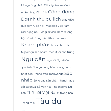
định
lương công chức
Cát
cây ăn quả
Cướp
sự
Cộng đồng
êm
ngân hàng
Cấp tỉnh
ái
Doanh thu du lịch
giày
giáo
lâu
dài
dục sớm
Giáo hội Phật giáo Việt Nam
mà
Giải hạng nhì
Hòa giải viên
Hầm đường
ít
ai
bộ
Hồ sơ tốt nghiệp
Khai thác mỏ
để
Khám phá
Kinh doanh du lịch
ý
Mẹo chọn sản phẩm
mẹo đuổi côn trùng
Ngư dân
Ngư lôi
Người đẹp
qua ảnh
Nhà ga hàng hóa
phong cách
Sáp
nhật bản
Phong trào Taekwondo
nhập
Sóng cao
sản phẩm handmade
sốt cà chua
Sở Văn hóa Thể thao và Du
Thời tiết Việt Nam
lịch
trồng hoa
Tàu du
Trồng mía