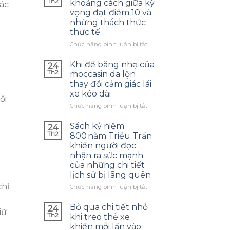
Th2
khoảng cách giữa kỳ
iác
vọng đạt điểm 10 và
những thách thức
thực tế
ở
Chức năng bình luận bị tắt
Bộ
sách
Khi đế băng nhẹ của
24
ôn
Th2
moccasin da lộn
thi
thay đổi cảm giác lái
toán:
xe kéo dài
khoảng
ồi
cách
ở
Chức năng bình luận bị tắt
giữa
Khi
kỳ
đế
Sách kỷ niệm
24
vọng
băng
Th2
800 năm Triều Trần
đạt
nhẹ
khiến người đọc
điểm
của
nhận ra sức mạnh
10
moccasin
của những chi tiết
và
da
lịch sử bị lãng quên
những
lộn
thách
thay
chỉ
ở
Chức năng bình luận bị tắt
thức
đổi
Sách
thực
cảm
kỷ
Bỏ qua chi tiết nhỏ
24
tế
giác
iữ
niệm
Th2
khi treo thẻ xe
lái
800 năm
khiến mỗi lần vào
xe
Triều