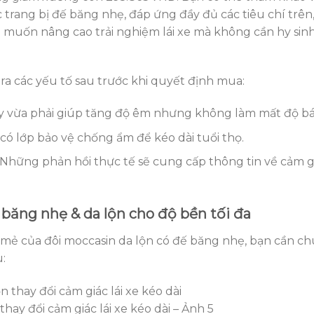
trang bị đế băng nhẹ, đáp ứng đầy đủ các tiêu chí trên,
 muốn nâng cao trải nghiệm lái xe mà không cần hy sin
ra các yếu tố sau trước khi quyết định mua:
ày vừa phải giúp tăng độ êm nhưng không làm mất độ b
 có lớp bảo vệ chống ẩm để kéo dài tuổi thọ.
 Những phản hồi thực tế sẽ cung cấp thông tin về cảm g
băng nhẹ & da lộn cho độ bền tối đa
i mẻ của đôi moccasin da lộn có đế băng nhẹ, bạn cần ch
:
hay đổi cảm giác lái xe kéo dài – Ảnh 5