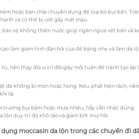
mềm hoặc bàn chải chuyên dụng để loại bỏ bụi bẩn. Trá
hanh và có thể bị ướt gây mất màu.
xịt bảo vệ không thấm nước giúp ngăn ngừa vết bẩn và k
 cao làm giảm tính đàn hồi của đế băng nhẹ và làm da l
g tủ, nên thay đổi vị trí đôi giày mỗi tuần để tránh tạo áp 
ặt đế không bị mòn hoặc hỏng. Nếu phát hiện rách, nên
i lái.
ôi trường bụi bặm hoặc mưa nhiều, hãy cân nhắc dùng
 lộn duy trì độ khô ráo và giảm bớt mùi hôi.
 dụng moccasin da lộn trong các chuyến đi dà