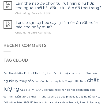
giữ
gọn
Làm thế nào để chọn túi rút mini phù hợp
tôi
14
nhiệt
8L
hình
Th1
cho người mới bắt đầu sưu tầm đồ thời trang?
Labubu
vẫn
thành
ở
Chức năng bình luận bị tắt
480ml
là
thói
Làm
có
cứu
quen
thế
thực
Tại sao sụn tại heo cay lại là món ăn vặt hoàn
cánh
13
tài
nào
sự
Th1
hảo cho ngày mưa?
cho
chính
để
giữ
chuyến
lành
ở
Chức năng bình luận bị tắt
chọn
lạnh
du
mạnh?
Tại
túi
trong
lịch
sao
rút
24
dù
sụn
RECENT COMMENTS
mini
giờ
bạn
tại
phù
như
đã
heo
hợp
quảng
có
cay
cho
cáo?
bình
TAG CLOUD
lại
người
nước
là
mới
cách
món
bắt
nhiệt?
ăn
đầu
Bí thư Tỉnh ủy
bảo vệ màn hình
Bảo vệ
Báo Thanh Niên
bút xóa
vặt
sưu
chất
hoàn
nguồn lợi thủy sản
tầm
Bỏ trốn
chum thủy tinh
Chuyên Bắc Ninh
hảo
đồ
lượng
cho
thời
CLB Trẻ PVF CAND
cây hoa ngọc hân
da heo chiên giòn
decal
ngày
trang?
mưa?
dán kính
Diễn tập
Du khách Trung Quốc
Giáo dục pháp luật
Gây hư hỏng
HLV
in hình
Adi Hütter
hàng thật
Hỗ trợ tài chính
khoai lang sấy
kim bài
lạc rang