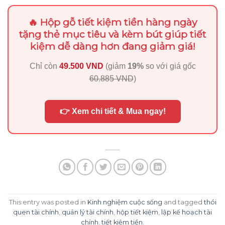
🔥 Hộp gỗ tiết kiệm tiền hàng ngày
tặng thẻ mục tiêu và kèm bút giúp tiết
kiệm dễ dàng hơn đang giảm giá!
Chỉ còn
49.500 VND
(giảm
19%
so với giá gốc
60.885 VND
)
👉 Xem chi tiết & Mua ngay!
This entry was posted in
Kinh nghiệm cuộc sống
and tagged
thói
quen tài chính
,
quản lý tài chính
,
hộp tiết kiệm
,
lập kế hoạch tài
chính
,
tiết kiệm tiền
.