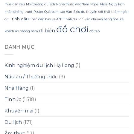
mua cần câu
Môi trường du lịch
Nghệ thuật Việt Nam
Ngoại khóa
Nguy kịch
nhẫn chống trượt
Poster
Quả bom
sao Hàn
Siêu du thuyền
sốt thái
thảm ngải
tinh dầu
cứu
Toàn dân bảo vệ ANTT
vali du lịch
vận chuyển hàng hóa
Xe
đồ chơi
đi biển
khách
áo phông nam
độ tập
DANH MỤC
Kinh nghiệm du lịch Hạ Long
(1)
Nấu ăn / Thưởng thức
(3)
Nhà Hàng
(1)
Tin tức
(1.518)
Khuyến mại
(1)
Du lịch
(171)
Ẩm thực
(13)