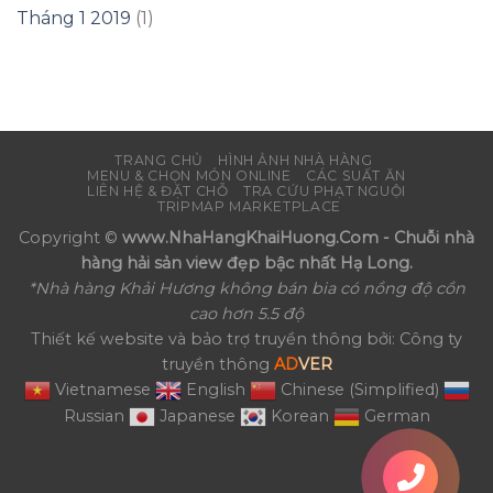
Tháng 1 2019
(1)
TRANG CHỦ
HÌNH ẢNH NHÀ HÀNG
MENU & CHỌN MÓN ONLINE
CÁC SUẤT ĂN
LIÊN HỆ & ĐẶT CHỖ
TRA CỨU PHẠT NGUỘI
TRIPMAP MARKETPLACE
Copyright ©
www.NhaHangKhaiHuong.Com - Chuỗi nhà
hàng hải sản view đẹp bậc nhất Hạ Long.
*Nhà hàng Khải Hương không bán bia có nồng độ cồn
cao hơn 5.5 độ
Thiết kế website và bảo trợ truyền thông bởi: Công ty
truyền thông
AD
VER
Vietnamese
English
Chinese (Simplified)
Russian
Japanese
Korean
German