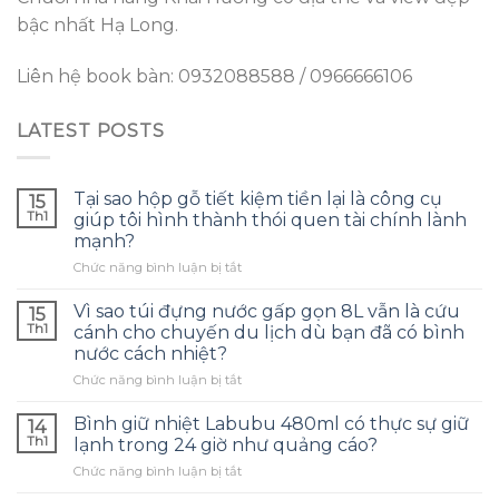
bậc nhất Hạ Long.
Liên hệ book bàn: 0932088588 / 0966666106
LATEST POSTS
Tại sao hộp gỗ tiết kiệm tiền lại là công cụ
15
Th1
giúp tôi hình thành thói quen tài chính lành
mạnh?
ở
Chức năng bình luận bị tắt
Tại
sao
Vì sao túi đựng nước gấp gọn 8L vẫn là cứu
15
hộp
Th1
cánh cho chuyến du lịch dù bạn đã có bình
gỗ
nước cách nhiệt?
tiết
ở
Chức năng bình luận bị tắt
kiệm
Vì
tiền
sao
lại
Bình giữ nhiệt Labubu 480ml có thực sự giữ
14
túi
là
Th1
lạnh trong 24 giờ như quảng cáo?
đựng
công
ở
Chức năng bình luận bị tắt
nước
cụ
Bình
gấp
giúp