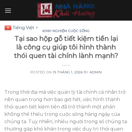
Skip
to
content
Tiếng Việt
▼
KINH NGHIỆM CUỘC SỐNG
Tại sao hộp gỗ tiết kiệm tiền lại
là công cụ giúp tôi hình thành
thói quen tài chính lành mạnh?
POSTED ON
15 THÁNG 1, 2026
BY
ADMIN
Trong thời đại mà việc quản lý tài chính cá nhân trở
nên quan trọng hơn bao giờ hết, việc hình thành
thói quen tiết kiệm tiền đã trở thành một phần
không thể thiếu trong cuộc sống hàng ngày của
chúng ta. Tuy nhiên, nhiều người trong số chúng ta
thường gặp khó khăn trong việc duy trì thói quen