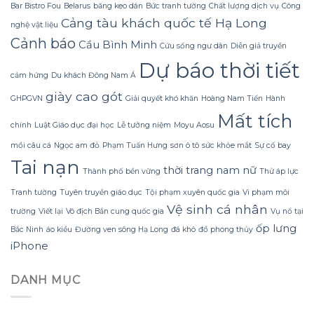
khi
cuối
Bar Bistro Fou
Belarus
băng keo dán
Bức tranh tường
Chất lượng dịch vụ
Công
trời
tuần
Cảng tàu khách quốc tế Hạ Long
nghệ vật liệu
rét
của
đậm?
bạn?
Cảnh báo
Cầu Bình Minh
Cứu sống ngư dân
Diễn giả truyền
Tôi
đã
Dự báo thời tiết
học
cảm hứng
Du khách Đông Nam Á
được
giày cao gót
gì
GHPGVN
Giải quyết khó khăn
Hoàng Nam Tiến
Hành
sau
Mất tích
khi
chính
Luật Giáo dục đại học
Lễ tưởng niệm
Moyu Aosu
sử
dụng
mồi câu cá
Ngọc am đỏ
Phạm Tuấn Hưng
sơn ô tô
sức khỏe mắt
Sự cố bay
Menson
Tai nạn
MD5-
thời trang nam nữ
Thành phố bền vững
Thử áp lực
68812
Tranh tường
Tuyên truyền giáo dục
Tội phạm xuyên quốc gia
Vi phạm môi
Vệ sinh cá nhân
trường
Viết lại
Vô địch Bắn cung quốc gia
Vụ nổ tại
ốp lưng
Bắc Ninh
áo kiểu
Đường ven sông Hạ Long
đá khô
đồ phong thủy
iPhone
DANH MỤC