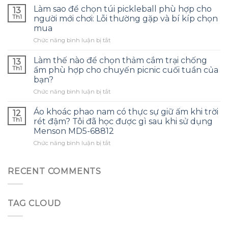
sao
rút
Làm sao để chọn túi pickleball phù hợp cho
13
sụn
mini
Th1
người mới chơi: Lỗi thường gặp và bí kíp chọn
tại
phù
mua
heo
hợp
ở
Chức năng bình luận bị tắt
cay
cho
Làm
lại
người
sao
là
Làm thế nào để chọn thảm cắm trại chống
mới
13
để
món
bắt
Th1
ẩm phù hợp cho chuyến picnic cuối tuần của
chọn
ăn
đầu
bạn?
túi
vặt
sưu
ở
Chức năng bình luận bị tắt
pickleball
hoàn
tầm
Làm
phù
hảo
đồ
thế
hợp
cho
Áo khoác phao nam có thực sự giữ ấm khi trời
thời
12
nào
cho
ngày
Th1
trang?
rét đậm? Tôi đã học được gì sau khi sử dụng
để
người
mưa?
Menson MD5-68812
chọn
mới
ở
Chức năng bình luận bị tắt
thảm
chơi:
Áo
cắm
Lỗi
khoác
trại
thường
phao
chống
gặp
RECENT COMMENTS
nam
ẩm
và
có
phù
bí
thực
hợp
kíp
TAG CLOUD
sự
cho
chọn
giữ
chuyến
mua
ấm
picnic