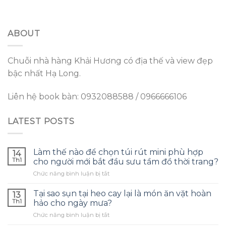
ABOUT
Chuỗi nhà hàng Khải Hương có địa thế và view đẹp
bậc nhất Hạ Long.
Liên hệ book bàn: 0932088588 / 0966666106
LATEST POSTS
Làm thế nào để chọn túi rút mini phù hợp
14
Th1
cho người mới bắt đầu sưu tầm đồ thời trang?
ở
Chức năng bình luận bị tắt
Làm
thế
Tại sao sụn tại heo cay lại là món ăn vặt hoàn
13
nào
Th1
hảo cho ngày mưa?
để
ở
Chức năng bình luận bị tắt
chọn
Tại
túi