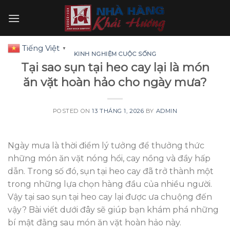
Skip
to
content
Tiếng Việt
▼
KINH NGHIỆM CUỘC SỐNG
Tại sao sụn tại heo cay lại là món
ăn vặt hoàn hảo cho ngày mưa?
POSTED ON
13 THÁNG 1, 2026
BY
ADMIN
Ngày mưa là thời điểm lý tưởng để thưởng thức
những món ăn vặt nóng hổi, cay nồng và đầy hấp
dẫn. Trong số đó, sụn tại heo cay đã trở thành một
trong những lựa chọn hàng đầu của nhiều người.
Vậy tại sao sụn tại heo cay lại được ưa chuộng đến
vậy? Bài viết dưới đây sẽ giúp bạn khám phá những
bí mật đằng sau món ăn vặt hoàn hảo này.