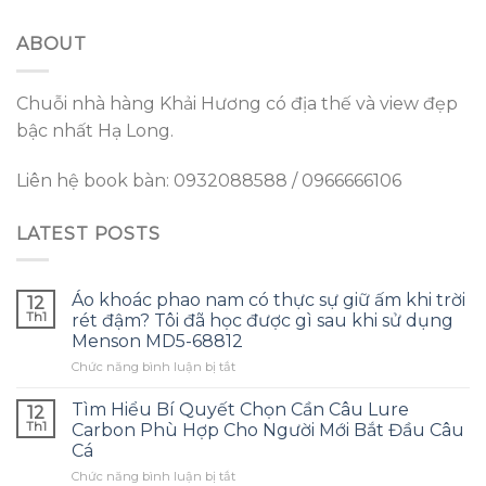
ABOUT
Chuỗi nhà hàng Khải Hương có địa thế và view đẹp
bậc nhất Hạ Long.
Liên hệ book bàn: 0932088588 / 0966666106
LATEST POSTS
Áo khoác phao nam có thực sự giữ ấm khi trời
12
Th1
rét đậm? Tôi đã học được gì sau khi sử dụng
Menson MD5-68812
ở
Chức năng bình luận bị tắt
Áo
khoác
Tìm Hiểu Bí Quyết Chọn Cần Câu Lure
12
phao
Th1
Carbon Phù Hợp Cho Người Mới Bắt Đầu Câu
nam
Cá
có
ở
Chức năng bình luận bị tắt
thực