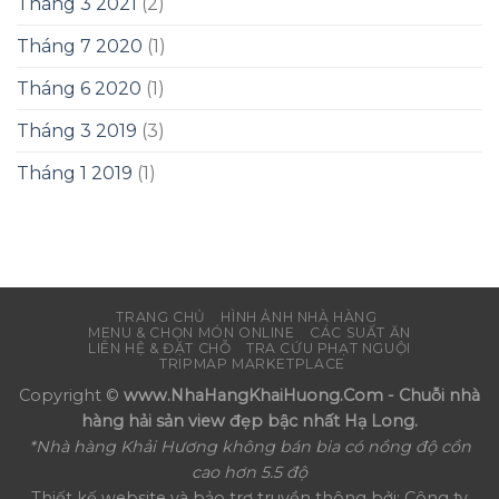
Tháng 3 2021
(2)
Tháng 7 2020
(1)
Tháng 6 2020
(1)
Tháng 3 2019
(3)
Tháng 1 2019
(1)
TRANG CHỦ
HÌNH ẢNH NHÀ HÀNG
MENU & CHỌN MÓN ONLINE
CÁC SUẤT ĂN
LIÊN HỆ & ĐẶT CHỖ
TRA CỨU PHẠT NGUỘI
TRIPMAP MARKETPLACE
Copyright ©
www.NhaHangKhaiHuong.Com - Chuỗi nhà
hàng hải sản view đẹp bậc nhất Hạ Long.
*Nhà hàng Khải Hương không bán bia có nồng độ cồn
cao hơn 5.5 độ
Thiết kế website và bảo trợ truyền thông bởi: Công ty