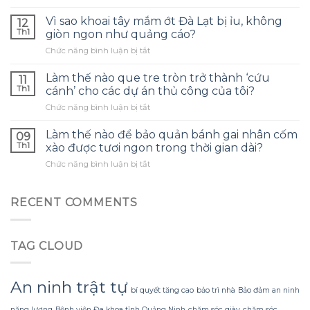
Tìm
sự
Hiểu
giữ
Vì sao khoai tây mắm ớt Đà Lạt bị ỉu, không
12
Bí
ấm
Th1
giòn ngon như quảng cáo?
Quyết
khi
ở
Chức năng bình luận bị tắt
Chọn
trời
Vì
Cần
rét
sao
Câu
Làm thế nào que tre tròn trở thành ‘cứu
đậm?
11
khoai
Lure
Tôi
Th1
cánh’ cho các dự án thủ công của tôi?
tây
Carbon
đã
ở
Chức năng bình luận bị tắt
mắm
Phù
học
Làm
ớt
Hợp
được
thế
Đà
Làm thế nào để bảo quản bánh gai nhân cốm
Cho
09
gì
nào
Lạt
Th1
xào được tươi ngon trong thời gian dài?
Người
sau
que
bị
Mới
khi
ở
Chức năng bình luận bị tắt
tre
ỉu,
Bắt
sử
Làm
tròn
không
Đầu
dụng
thế
trở
giòn
Câu
Menson
nào
RECENT COMMENTS
thành
ngon
Cá
MD5-
để
‘cứu
như
68812
bảo
cánh’
quảng
quản
cho
cáo?
TAG CLOUD
bánh
các
gai
dự
nhân
án
cốm
An ninh trật tự
thủ
bí quyết tăng cao
bảo trì nhà
Bảo đảm an ninh
xào
công
được
của
năng lượng
Bệnh viện Đa khoa tỉnh Quảng Ninh
chăm sóc giày
chăm sóc