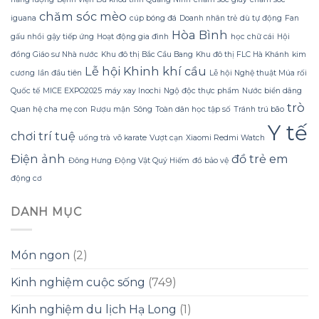
tươi
tôi?
chăm sóc mèo
ngon
iguana
cúp bóng đá
Doanh nhân trẻ
dù tự động
Fan
trong
Hòa Bình
gấu nhồi
gậy tiếp ứng
Hoạt động gia đình
học chữ cái
Hội
thời
gian
đồng Giáo sư Nhà nước
Khu đô thị Bắc Cầu Bang
Khu đô thị FLC Hà Khánh
kim
dài?
Lễ hội Khinh khí cầu
cương
lần đầu tiên
Lễ hội Nghệ thuật Múa rối
Quốc tế
MICE EXPO2025
máy xay Inochi
Ngộ độc thực phẩm
Nước biển dâng
trò
Quan hệ cha mẹ con
Rượu mận
Sông
Toàn dân học tập số
Tránh trú bão
Y tế
chơi trí tuệ
uống trà
võ karate
Vượt cạn
Xiaomi Redmi Watch
Điện ảnh
đồ trẻ em
Đông Hưng
Động Vật Quý Hiếm
đồ bảo vệ
động cơ
DANH MỤC
Món ngon
(2)
Kinh nghiệm cuộc sống
(749)
Kinh nghiệm du lịch Hạ Long
(1)