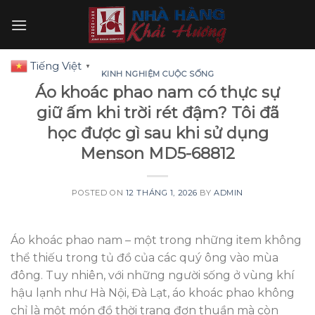
Skip
to
content
Tiếng Việt
▼
KINH NGHIỆM CUỘC SỐNG
Áo khoác phao nam có thực sự
giữ ấm khi trời rét đậm? Tôi đã
học được gì sau khi sử dụng
Menson MD5-68812
POSTED ON
12 THÁNG 1, 2026
BY
ADMIN
Áo khoác phao nam – một trong những item không
thể thiếu trong tủ đồ của các quý ông vào mùa
đông. Tuy nhiên, với những người sống ở vùng khí
hậu lạnh như Hà Nội, Đà Lạt, áo khoác phao không
chỉ là một món đồ thời trang đơn thuần mà còn