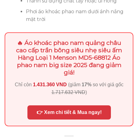
Tránh sử dụng chất tẩy hoặc ủi nóng
Phơi áo khoác phao nam dưới ánh nắng
mặt trời
🔥 Áo khoác phao nam quảng châu
cao cấp trần bông siêu nhẹ siêu ấm
Hàng Loại 1 Menson MD5-68812 Áo
phao nam big size 2025 đang giảm
giá!
Chỉ còn
1.431.360 VND
(giảm
17%
so với giá gốc
1.717.632 VND
)
👉 Xem chi tiết & Mua ngay!