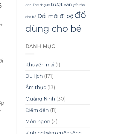
trượt ván
6
đen
The Hague
yến sào
đồ
Đổi mới
đi bộ
cho trẻ
r+
dùng cho bé
DANH MỤC
ới
Khuyến mại
(1)
Du lịch
(171)
Ẩm thực
(13)
Quảng Ninh
(30)
ợp
Điểm đến
(11)
ể
Món ngon
(2)
Kinh nghiệm cuộc sống