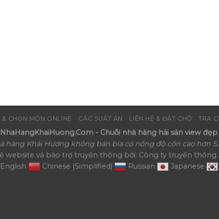
 & CHỌN MÓN ONLINE
CÁC SUẤT ĂN
LIÊN HỆ & ĐẶT CHỖ
TRA C
haHangKhaiHuong.Com - Chuỗi nhà hàng hải sản view đẹp 
à hàng Khải Hương không bán bia có nồng độ cồn cao hơn 5.
kế website và bảo trợ truyền thông bởi: Công ty truyền thông
English
Chinese (Simplified)
Russian
Japanese