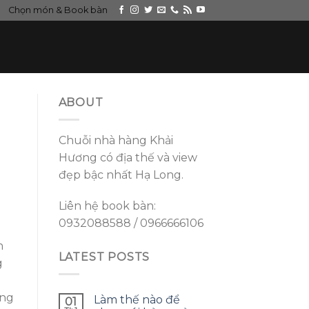
Chọn món & Book bàn
ABOUT
Chuỗi nhà hàng Khải
Hương có địa thế và view
đẹp bậc nhất Hạ Long.
Liên hệ book bàn:
0932088588 / 0966666106
n
LATEST POSTS
g
ớng
Làm thế nào để
01