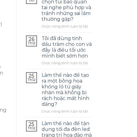
Th1
chọn túi bảo quản
tai nghe phù hợp và
tránh những sai lầm
thường gặp?
1
ở
Chức năng bình luận bị tắt
Làm
thế
Tôi đã dùng tinh
26
nào
Th12
dầu tràm cho con và
để
đây là điều tôi ước
chọn
mình biết sớm hơn
túi
bảo
ở
Chức năng bình luận bị tắt
,
quản
Tôi
ọn
tai
đã
Làm thế nào để tạo
25
nghe
dùng
Th12
ra một bông hoa
phù
tinh
khổng lồ từ giấy
hợp
dầu
nhăn mà không bị
và
tràm
rách hoặc mất hình
tránh
cho
ê
dáng?
những
con
sai
ống
và
ở
Chức năng bình luận bị tắt
lầm
đây
Làm
thường
là
thế
Làm thế nào để tận
25
gặp?
điều
nào
Th12
dụng tối đa đèn led
tôi
để
trang trí hoa đào mà
ước
tạo