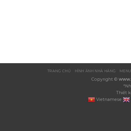
TRANG CHỦ
HÌNH ẢNH NHÀ HÀNG
MENU
Copyright ©
www.N
*Nh
Thiết 
Vietnamese