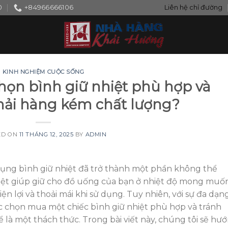
0
+84966666106
Liên hệ chỉ đường
KINH NGHIỆM CUỘC SỐNG
họn bình giữ nhiệt phù hợp và
hải hàng kém chất lượng?
ED ON
11 THÁNG 12, 2025
BY
ADMIN
dụng bình giữ nhiệt đã trở thành một phần không thể
nhiệt giúp giữ cho đồ uống của bạn ở nhiệt độ mong muố
tiện lợi và thoải mái khi sử dụng. Tuy nhiên, với sự đa dạn
ệc chọn mua một chiếc bình giữ nhiệt phù hợp và tránh
là một thách thức. Trong bài viết này, chúng tôi sẽ hư