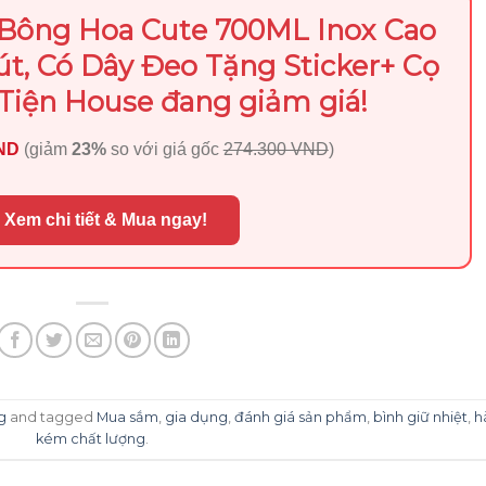
t Bông Hoa Cute 700ML Inox Cao
t, Có Dây Đeo Tặng Sticker+ Cọ
Tiện House đang giảm giá!
VND
(giảm
23%
so với giá gốc
274.300 VND
)
 Xem chi tiết & Mua ngay!
g
and tagged
Mua sắm
,
gia dụng
,
đánh giá sản phẩm
,
bình giữ nhiệt
,
h
kém chất lượng
.