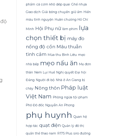
Dừa
phẩm
cá cơm khô
dép quai
Ghế nhựa
Tắm
Gội
Giao dịch
Giải bóng chuyền
giữ ấm
Hiến
Gừng
máu tình nguyện
Huân chương Hồ Chí
 độ
Konus
lựa
Homespa
Hội Phụ nữ
Minh
làm phim
chọn thiết bị
máy đo
nồng độ cồn
Mâu thuẫn
tình cảm
Mùa thu Bình Liêu
mẹo
mẹo nấu ăn
nhà bếp
Mẹ đơn
thân
Nem Lụi Huế
Nghị quyết Đại hội
ng
Đảng
Người đi bộ
Nhà ở An Giang bị
Pháp luật
Nông thôn
cháy
Việt Nam
Phòng ngừa tội phạm
Phó Đô đốc Nguyễn An Phong
phụ huynh
Quan hệ
quạt điện
hợp tác
Quản lý đô thị
quần thể thao nam
R175 Plus
siro đường