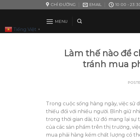
Skip
CHỈ ĐƯỜNG
EMAIL
10:00 - 23:3
to
content
MENU
Tiếng Việt
▼
Làm thế nào để c
tránh mua p
POST
Trong cuộc sống hàng ngày, việc sử 
thiếu đối với nhiều người. Bình giữ 
trong thời gian dài, từ đó mang lại sự 
của các sản phẩm trên thị trường, vi
mua phải hàng kém chất lượng có thể 