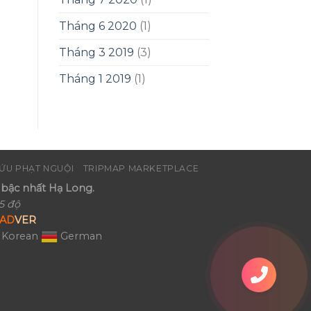
Tháng 6 2020
(1)
Tháng 3 2019
(3)
Tháng 1 2019
(1)
ỨU PHẠT NGUỘI
TRIPMAP MARKETPLACE
bậc nhất Hạ Long.
5 độ
AD
VER
Korean
German