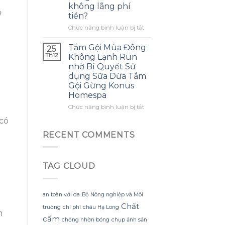
không lãng phí
mình
ra
ộ
tiền?
biết
một
sớm
bông
ở
Chức năng bình luận bị tắt
hơn
hoa
Làm
khổng
thế
Tắm Gội Mùa Đông
25
lồ
nào
Th12
Không Lạnh Run
từ
để
nhờ Bí Quyết Sử
giấy
tận
dụng Sữa Dừa Tắm
nhăn
dụng
Gội Gừng Konus
mà
tối
Homespa
không
đa
bị
đèn
ở
Chức năng bình luận bị tắt
rách
led
Tắm
hoặc
 có
trang
Gội
mất
trí
Mùa
RECENT COMMENTS
hình
hoa
Đông
dáng?
đào
Không
mà
Lạnh
không
TAG CLOUD
Run
lãng
nhờ
phí
Bí
tiền?
Quyết
an toàn với da
Bộ Nông nghiệp và Môi
Sử
Chất
trường
chi phí
châu Hạ Long
dụng
m
Sữa
cấm
chống nhờn bóng
chụp ảnh sản