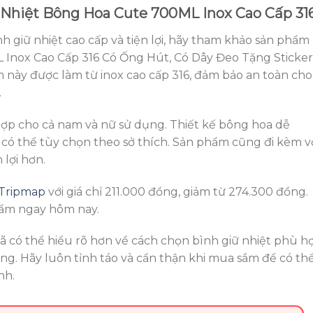
Nhiệt Bông Hoa Cute 700ML Inox Cao Cấp 31
 giữ nhiệt cao cấp và tiện lợi, hãy tham khảo sản phẩm
 Inox Cao Cấp 316 Có Ống Hút, Có Dây Đeo Tặng Sticke
 này được làm từ inox cao cấp 316, đảm bảo an toàn cho
.
ợp cho cả nam và nữ sử dụng. Thiết kế bông hoa dễ
có thể tùy chọn theo sở thích. Sản phẩm cũng đi kèm v
 lợi hơn.
Tripmap
với giá chỉ 211.000 đồng, giảm từ 274.300 đồng.
hẩm ngay hôm nay.
đã có thể hiểu rõ hơn về cách chọn bình giữ nhiệt phù h
g. Hãy luôn tỉnh táo và cẩn thận khi mua sắm để có th
nh.