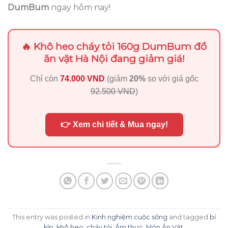
DumBum
ngay hôm nay!
🔥 Khô heo cháy tỏi 160g DumBum đồ
ăn vặt Hà Nội đang giảm giá!
Chỉ còn
74.000 VND
(giảm
20%
so với giá gốc
92.500 VND
)
👉 Xem chi tiết & Mua ngay!
This entry was posted in
Kinh nghiệm cuộc sống
and tagged
bí
kíp
,
khô heo
,
cháy tỏi
,
Ẩm thực
,
Món Ăn Vặt
.