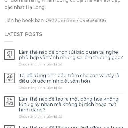
Chuỗi nhà hàng Khải Hương có địa thế và view đẹp
bậc nhất Hạ Long.
Liên hệ book bàn: 0932088588 / 0966666106
LATEST POSTS
Làm thế nào để chọn túi bảo quản tai nghe
01
Th1
phù hợp và tránh những sai lầm thường gặp?
ở
Chức năng bình luận bị tắt
Làm
thế
Tôi đã dùng tinh dầu tràm cho con và đây là
26
nào
Th12
điều tôi ước mình biết sớm hơn
để
ở
Chức năng bình luận bị tắt
chọn
Tôi
túi
đã
bảo
Làm thế nào để tạo ra một bông hoa khổng
25
dùng
quản
Th12
lồ từ giấy nhăn mà không bị rách hoặc mất
tinh
tai
hình dáng?
dầu
nghe
ở
Chức năng bình luận bị tắt
tràm
phù
Làm
cho
hợp
thế
con
Làm thế nào để tận dụng tối đa đèn led trang
và