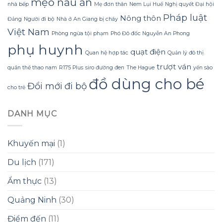
mẹo nấu ăn
nhà bếp
Mẹ đơn thân
Nem Lụi Huế
Nghị quyết Đại hội
Homespa
Pháp luật
Nông thôn
Đảng
Người đi bộ
Nhà ở An Giang bị cháy
Việt Nam
Phòng ngừa tội phạm
Phó Đô đốc Nguyễn An Phong
phụ huynh
quạt điện
Quan hệ hợp tác
Quản lý đô thị
trượt ván
quần thể thao nam
R175 Plus
siro đường đen
The Hague
yến sào
đồ dùng cho bé
Đổi mới
đi bộ
cho trẻ
DANH MỤC
Khuyến mại
(1)
Du lịch
(171)
Ẩm thực
(13)
Quảng Ninh
(30)
Điểm đến
(11)