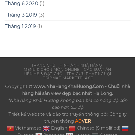
Tháng 6 2020
(1)
Tháng 3 2019
(3)
Tháng 1 2019
(1)
TRANG CHỦ
HÌNH ẢNH NHÀ HÀNG
MENU & CHỌN MÓN ONLINE
CÁC SUẤT ĂN
LIÊN HỆ & ĐẶT CHỖ
TRA CỨU PHẠT NGUỘI
TRIPMAP MARKETPLACE
Copyright ©
www.NhaHangKhaiHuong.Com - Chuỗi nhà
hàng hải sản view đẹp bậc nhất Hạ Long.
*Nhà hàng Khải Hương không bán bia có nồng độ cồn
cao hơn 5.5 độ
Thiết kế website và bảo trợ truyền thông bởi: Công ty
truyền thông
AD
VER
Vietnamese
English
Chinese (Simplified)