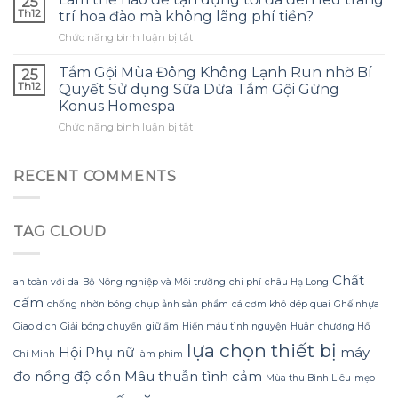
25
nào
và
tránh
Th12
trí hoa đào mà không lãng phí tiền?
để
đây
những
ở
Chức năng bình luận bị tắt
tạo
là
sai
Làm
ra
điều
lầm
thế
một
Tắm Gội Mùa Đông Không Lạnh Run nhờ Bí
tôi
25
thường
nào
bông
ước
Th12
Quyết Sử dụng Sữa Dừa Tắm Gội Gừng
gặp?
để
hoa
mình
Konus Homespa
tận
khổng
biết
ở
Chức năng bình luận bị tắt
dụng
lồ
sớm
Tắm
tối
từ
hơn
Gội
đa
giấy
Mùa
đèn
RECENT COMMENTS
nhăn
Đông
led
mà
Không
trang
không
Lạnh
trí
bị
TAG CLOUD
Run
hoa
rách
nhờ
đào
hoặc
Bí
mà
mất
Quyết
không
Chất
hình
an toàn với da
Bộ Nông nghiệp và Môi trường
chi phí
châu Hạ Long
Sử
lãng
dáng?
cấm
chống nhờn bóng
chụp ảnh sản phẩm
cá cơm khô
dép quai
Ghế nhựa
dụng
phí
Sữa
tiền?
Giao dịch
Giải bóng chuyền
giữ ấm
Hiến máu tình nguyện
Huân chương Hồ
Dừa
lựa chọn thiết bị
Hội Phụ nữ
máy
Tắm
Chí Minh
làm phim
Gội
đo nồng độ cồn
Mâu thuẫn tình cảm
Mùa thu Bình Liêu
mẹo
Gừng
Konus