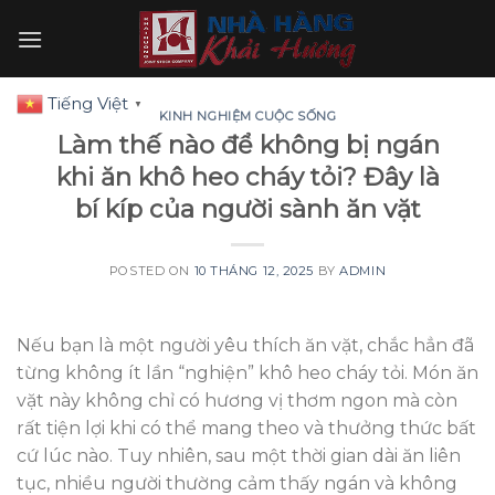
Skip
to
content
Tiếng Việt
▼
KINH NGHIỆM CUỘC SỐNG
Làm thế nào để không bị ngán
khi ăn khô heo cháy tỏi? Đây là
bí kíp của người sành ăn vặt
POSTED ON
10 THÁNG 12, 2025
BY
ADMIN
Nếu bạn là một người yêu thích ăn vặt, chắc hẳn đã
từng không ít lần “nghiện” khô heo cháy tỏi. Món ăn
vặt này không chỉ có hương vị thơm ngon mà còn
rất tiện lợi khi có thể mang theo và thưởng thức bất
cứ lúc nào. Tuy nhiên, sau một thời gian dài ăn liên
tục, nhiều người thường cảm thấy ngán và không