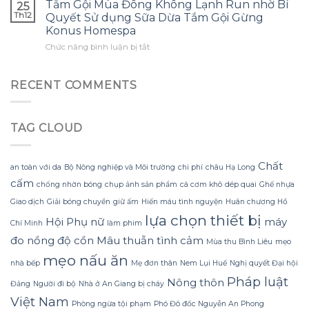
một
Tắm Gội Mùa Đông Không Lạnh Run nhờ Bí
tôi
25
thường
nào
bông
ước
Th12
Quyết Sử dụng Sữa Dừa Tắm Gội Gừng
gặp?
để
hoa
mình
Konus Homespa
tận
khổng
biết
ở
Chức năng bình luận bị tắt
dụng
lồ
sớm
Tắm
tối
từ
hơn
Gội
đa
giấy
Mùa
đèn
RECENT COMMENTS
nhăn
Đông
led
mà
Không
trang
không
Lạnh
trí
bị
TAG CLOUD
Run
hoa
rách
nhờ
đào
hoặc
Bí
mà
mất
Quyết
không
Chất
hình
an toàn với da
Bộ Nông nghiệp và Môi trường
chi phí
châu Hạ Long
Sử
lãng
dáng?
cấm
chống nhờn bóng
chụp ảnh sản phẩm
cá cơm khô
dép quai
Ghế nhựa
dụng
phí
Sữa
tiền?
Giao dịch
Giải bóng chuyền
giữ ấm
Hiến máu tình nguyện
Huân chương Hồ
Dừa
lựa chọn thiết bị
Hội Phụ nữ
máy
Tắm
Chí Minh
làm phim
Gội
đo nồng độ cồn
Mâu thuẫn tình cảm
Mùa thu Bình Liêu
mẹo
Gừng
mẹo nấu ăn
Konus
nhà bếp
Mẹ đơn thân
Nem Lụi Huế
Nghị quyết Đại hội
Homespa
Pháp luật
Nông thôn
Đảng
Người đi bộ
Nhà ở An Giang bị cháy
Việt Nam
Phòng ngừa tội phạm
Phó Đô đốc Nguyễn An Phong