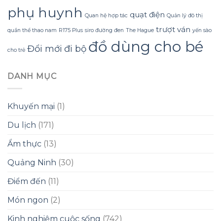
phụ huynh
quạt điện
Quan hệ hợp tác
Quản lý đô thị
trượt ván
quần thể thao nam
R175 Plus
siro đường đen
The Hague
yến sào
đồ dùng cho bé
Đổi mới
đi bộ
cho trẻ
DANH MỤC
Khuyến mại
(1)
Du lịch
(171)
Ẩm thực
(13)
Quảng Ninh
(30)
Điểm đến
(11)
Món ngon
(2)
Kinh nghiệm cuộc sống
(742)