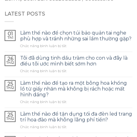
LATEST POSTS
Làm thế nào để chọn túi bảo quản tai nghe
01
Th1
phù hợp và tránh những sai lầm thường gặp?
ở
Chức năng bình luận bị tắt
Làm
thế
Tôi đã dùng tinh dầu tràm cho con và đây là
26
nào
Th12
điều tôi ước mình biết sớm hơn
để
ở
Chức năng bình luận bị tắt
chọn
Tôi
túi
đã
bảo
Làm thế nào để tạo ra một bông hoa khổng
25
dùng
quản
Th12
lồ từ giấy nhăn mà không bị rách hoặc mất
tinh
tai
hình dáng?
dầu
nghe
ở
Chức năng bình luận bị tắt
tràm
phù
Làm
cho
hợp
thế
con
Làm thế nào để tận dụng tối đa đèn led trang
và
25
nào
và
tránh
Th12
trí hoa đào mà không lãng phí tiền?
để
đây
những
ở
Chức năng bình luận bị tắt
tạo
là
sai
Làm
ra
điều
lầm
thế