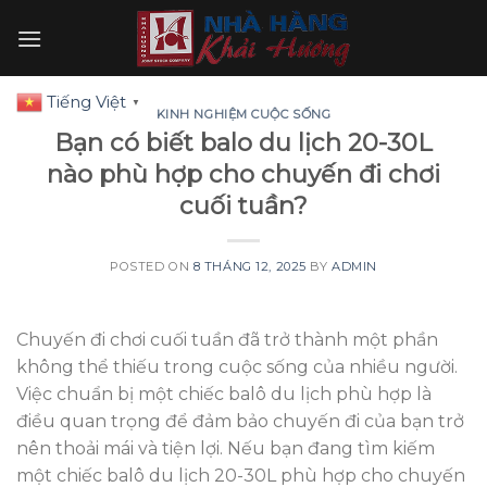
Skip
to
content
Tiếng Việt
▼
KINH NGHIỆM CUỘC SỐNG
Bạn có biết balo du lịch 20-30L
nào phù hợp cho chuyến đi chơi
cuối tuần?
POSTED ON
8 THÁNG 12, 2025
BY
ADMIN
Chuyến đi chơi cuối tuần đã trở thành một phần
không thể thiếu trong cuộc sống của nhiều người.
Việc chuẩn bị một chiếc balô du lịch phù hợp là
điều quan trọng để đảm bảo chuyến đi của bạn trở
nên thoải mái và tiện lợi. Nếu bạn đang tìm kiếm
một chiếc balô du lịch 20-30L phù hợp cho chuyến