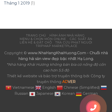
Tháng 1 2019
(1)
TRANG CHỦ
HÌNH ẢNH NHÀ HÀNG
MENU & CHỌN MÓN ONLINE
CÁC SUẤT ĂN
LIÊN HỆ & ĐẶT CHỖ
TRA CỨU PHẠT NGUỘI
TRIPMAP MARKETPLACE
Copyright ©
www.NhaHangKhaiHuong.Com - Chuỗi nhà
hàng hải sản view đẹp bậc nhất Hạ Long.
*Nhà hàng Khải Hương không bán bia có nồng độ cồn
cao hơn 5.5 độ
Thiết kế website và bảo trợ truyền thông bởi: Công ty
truyền thông
AD
VER
Vietnamese
English
Chinese (Simplified)
Russian
Japanese
Korean
German