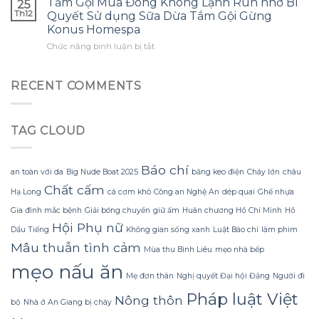
một
Tắm Gội Mùa Đông Không Lạnh Run nhờ Bí
tôi
25
thường
nào
bông
ước
Th12
Quyết Sử dụng Sữa Dừa Tắm Gội Gừng
gặp?
để
hoa
mình
Konus Homespa
tận
khổng
biết
ở
Chức năng bình luận bị tắt
dụng
lồ
sớm
Tắm
tối
từ
hơn
Gội
đa
giấy
Mùa
đèn
RECENT COMMENTS
nhăn
Đông
led
mà
Không
trang
không
Lạnh
trí
bị
TAG CLOUD
Run
hoa
rách
nhờ
đào
hoặc
Bí
mà
mất
Quyết
không
Báo chí
hình
an toàn với da
Big Nude Boat 2025
băng keo điện
Cháy lớn
châu
Sử
lãng
dáng?
Chất cấm
dụng
phí
Hạ Long
cá cơm khô
Công an Nghệ An
dép quai
Ghế nhựa
Sữa
tiền?
Gia đình mắc bệnh
Giải bóng chuyền
giữ ấm
Huân chương Hồ Chí Minh
Hồ
Dừa
Hội Phụ nữ
Tắm
Dầu Tiếng
Không gian sống xanh
Luật Báo chí
làm phim
Gội
Mâu thuẫn tình cảm
Mùa thu Bình Liêu
mẹo nhà bếp
Gừng
Konus
mẹo nấu ăn
Homespa
Mẹ đơn thân
Nghị quyết Đại hội Đảng
Người đi
Pháp luật Việt
Nông thôn
bộ
Nhà ở An Giang bị cháy