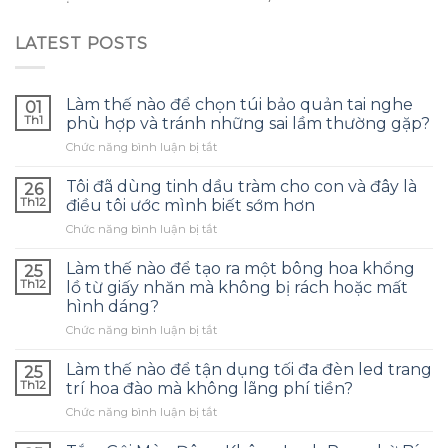
LATEST POSTS
Làm thế nào để chọn túi bảo quản tai nghe
01
Th1
phù hợp và tránh những sai lầm thường gặp?
ở
Chức năng bình luận bị tắt
Làm
thế
Tôi đã dùng tinh dầu tràm cho con và đây là
26
nào
Th12
điều tôi ước mình biết sớm hơn
để
ở
Chức năng bình luận bị tắt
chọn
Tôi
túi
đã
bảo
Làm thế nào để tạo ra một bông hoa khổng
25
dùng
quản
Th12
lồ từ giấy nhăn mà không bị rách hoặc mất
tinh
tai
hình dáng?
dầu
nghe
ở
Chức năng bình luận bị tắt
tràm
phù
Làm
cho
hợp
thế
con
Làm thế nào để tận dụng tối đa đèn led trang
và
25
nào
và
tránh
Th12
trí hoa đào mà không lãng phí tiền?
để
đây
những
ở
Chức năng bình luận bị tắt
tạo
là
sai
Làm
ra
điều
lầm
thế