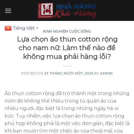
Skip
to
content
Tiếng Việt
▼
KINH NGHIỆM CUỘC SỐNG
Lựa chọn áo thun cotton rộng
cho nam nữ: Làm thế nào để
không mua phải hàng lỗi?
POSTED ON
23 THÁNG MƯỜI MỘT, 2025
BY
ADMIN
Áo thun cotton rộng đã trở thành một trong những
món đồ không thể thiếu trong tủ quần áo của
nhiều người, đặc biệt là trong những ngày hè oi
bức. Tuy nhiên, việc lựa chọn áo thun cotton rộng
phù hợp không phải là một việc đơn giản, đặc biệt là
khi bạn muốn tìm một chiếc áo vừa thoải mái, vừa