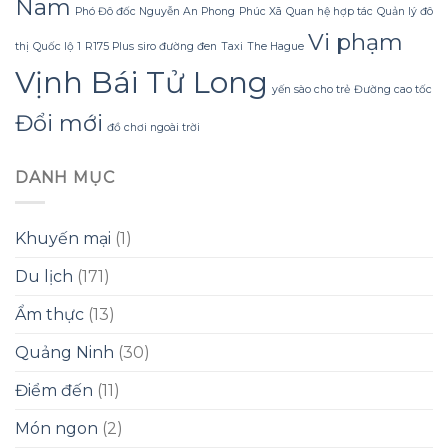
Nam
Phó Đô đốc Nguyễn An Phong
Phúc Xã
Quan hệ hợp tác
Quản lý đô
Vi phạm
thị
Quốc lộ 1
R175 Plus
siro đường đen
Taxi
The Hague
Vịnh Bái Tử Long
yến sào cho trẻ
Đường cao tốc
Đổi mới
đồ chơi ngoài trời
DANH MỤC
Khuyến mại
(1)
Du lịch
(171)
Ẩm thực
(13)
Quảng Ninh
(30)
Điểm đến
(11)
Món ngon
(2)