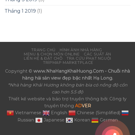
Tháng 1 2019
(1)
TRANG CHỦ
HÌNH ẢNH NHÀ HÀNG
MENU & CHỌN MÓN ONLINE
CÁC SUẤT ĂN
LIÊN HỆ & ĐẶT CHỖ
TRA CỨU PHẠT NGUỘI
TRIPMAP MARKETPLACE
Copyright ©
www.NhaHangKhaiHuong.Com - Chuỗi nhà
hàng hải sản view đẹp bậc nhất Hạ Long.
*Nhà hàng Khải Hương không bán bia có nồng độ cồn
cao hơn 5.5 độ
Thiết kế website và bảo trợ truyền thông bởi: Công ty
truyền thông
AD
VER
Vietnamese
English
Chinese (Simplified)
Russian
Japanese
Korean
German