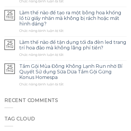
ở
Chức năng bình luận bị tắt
chọn
Tôi
túi
đã
bảo
Làm thế nào để tạo ra một bông hoa khổng
25
dùng
quản
Th12
lồ từ giấy nhăn mà không bị rách hoặc mất
tinh
tai
hình dáng?
dầu
nghe
ở
Chức năng bình luận bị tắt
tràm
phù
Làm
cho
hợp
thế
con
Làm thế nào để tận dụng tối đa đèn led trang
và
25
nào
và
tránh
Th12
trí hoa đào mà không lãng phí tiền?
để
đây
những
ở
Chức năng bình luận bị tắt
tạo
là
sai
Làm
ra
điều
lầm
thế
một
Tắm Gội Mùa Đông Không Lạnh Run nhờ Bí
tôi
25
thường
nào
bông
ước
Th12
Quyết Sử dụng Sữa Dừa Tắm Gội Gừng
gặp?
để
hoa
mình
Konus Homespa
tận
khổng
biết
ở
Chức năng bình luận bị tắt
dụng
lồ
sớm
Tắm
tối
từ
hơn
Gội
đa
giấy
Mùa
đèn
RECENT COMMENTS
nhăn
Đông
led
mà
Không
trang
không
Lạnh
trí
bị
TAG CLOUD
Run
hoa
rách
nhờ
đào
hoặc
Bí
mà
mất