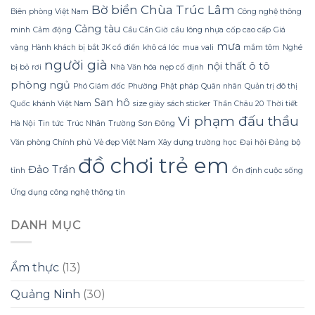
Quyết
không
Bờ biển
Chùa Trúc Lâm
hình
Biên phòng Việt Nam
Công nghệ thông
Sử
lãng
dáng?
Cảng tàu
minh
Cảm động
Cầu Cần Giờ
cầu lông nhựa
cốp cao cấp
Giá
dụng
phí
Sữa
tiền?
mưa
vàng
Hành khách bị bắt
JK cổ điển
khô cá lóc
mua vali
mắm tôm
Nghé
Dừa
người già
nội thất ô tô
Tắm
bị bỏ rơi
Nhà Văn hóa
nẹp cố định
Gội
phòng ngủ
Phó Giám đốc
Phường
Phật pháp
Quân nhân
Quản trị đô thị
Gừng
San hô
Konus
Quốc khánh Việt Nam
size giày
sách sticker
Thần Châu 20
Thời tiết
Homespa
Vi phạm đấu thầu
Hà Nội
Tin tức
Trúc Nhân
Trường Sơn Đông
Văn phòng Chính phủ
Vẻ đẹp Việt Nam
Xây dựng trường học
Đại hội Đảng bộ
đồ chơi trẻ em
Đảo Trần
tỉnh
Ổn định cuộc sống
Ứng dụng công nghệ thông tin
DANH MỤC
Ẩm thực
(13)
Quảng Ninh
(30)