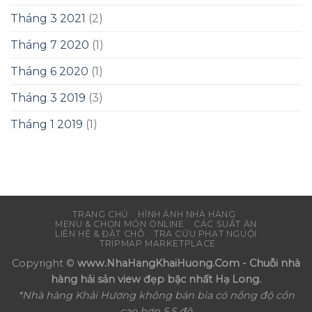
Tháng 3 2021
(2)
Tháng 7 2020
(1)
Tháng 6 2020
(1)
Tháng 3 2019
(3)
Tháng 1 2019
(1)
TRANG CHỦ
HÌNH ẢNH NHÀ HÀNG
MENU & CHỌN MÓN ONLINE
CÁC SUẤT ĂN
LIÊN HỆ & ĐẶT CHỖ
TRA CỨU PHẠT NGUỘI
TRIPMAP MARKETPLACE
Copyright ©
www.NhaHangKhaiHuong.Com - Chuỗi nhà
hàng hải sản view đẹp bậc nhất Hạ Long.
*Nhà hàng Khải Hương không bán bia có nồng độ cồn
cao hơn 5.5 độ