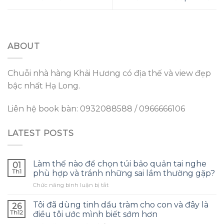
ABOUT
Chuỗi nhà hàng Khải Hương có địa thế và view đẹp
bậc nhất Hạ Long.
Liên hệ book bàn: 0932088588 / 0966666106
LATEST POSTS
Làm thế nào để chọn túi bảo quản tai nghe
01
Th1
phù hợp và tránh những sai lầm thường gặp?
ở
Chức năng bình luận bị tắt
Làm
thế
Tôi đã dùng tinh dầu tràm cho con và đây là
26
nào
Th12
điều tôi ước mình biết sớm hơn
để