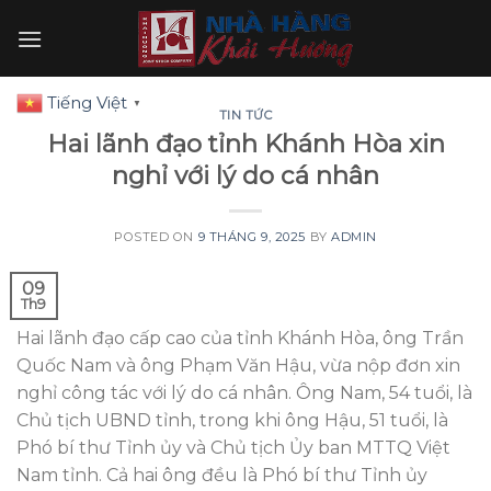
Skip
to
content
Tiếng Việt
▼
TIN TỨC
Hai lãnh đạo tỉnh Khánh Hòa xin
nghỉ với lý do cá nhân
POSTED ON
9 THÁNG 9, 2025
BY
ADMIN
09
Th9
Hai lãnh đạo cấp cao của tỉnh Khánh Hòa, ông Trần
Quốc Nam và ông Phạm Văn Hậu, vừa nộp đơn xin
nghỉ công tác với lý do cá nhân. Ông Nam, 54 tuổi, là
Chủ tịch UBND tỉnh, trong khi ông Hậu, 51 tuổi, là
Phó bí thư Tỉnh ủy và Chủ tịch Ủy ban MTTQ Việt
Nam tỉnh. Cả hai ông đều là Phó bí thư Tỉnh ủy