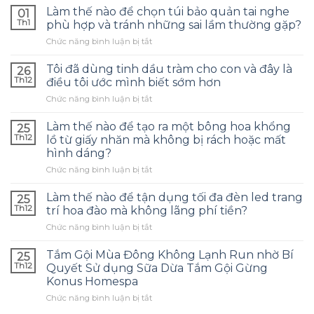
Làm thế nào để chọn túi bảo quản tai nghe
01
Th1
phù hợp và tránh những sai lầm thường gặp?
ở
Chức năng bình luận bị tắt
Làm
thế
Tôi đã dùng tinh dầu tràm cho con và đây là
26
nào
Th12
điều tôi ước mình biết sớm hơn
để
ở
Chức năng bình luận bị tắt
chọn
Tôi
túi
đã
bảo
Làm thế nào để tạo ra một bông hoa khổng
25
dùng
quản
Th12
lồ từ giấy nhăn mà không bị rách hoặc mất
tinh
tai
hình dáng?
dầu
nghe
ở
Chức năng bình luận bị tắt
tràm
phù
Làm
cho
hợp
thế
con
Làm thế nào để tận dụng tối đa đèn led trang
và
25
nào
và
tránh
Th12
trí hoa đào mà không lãng phí tiền?
để
đây
những
ở
Chức năng bình luận bị tắt
tạo
là
sai
Làm
ra
điều
lầm
thế
một
Tắm Gội Mùa Đông Không Lạnh Run nhờ Bí
tôi
25
thường
nào
bông
ước
Th12
Quyết Sử dụng Sữa Dừa Tắm Gội Gừng
gặp?
để
hoa
mình
Konus Homespa
tận
khổng
biết
ở
Chức năng bình luận bị tắt
dụng
lồ
sớm
Tắm
tối
từ
hơn