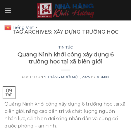
Skip
to
content
Tiếng Việt
▼
TAG ARCHIVES:
XÂY DỰNG TRƯỜNG HỌC
TIN TỨC
Quảng Ninh khởi công xây dựng 6
trường học tại xã biên giới
POSTED ON
9 THÁNG MƯỜI MỘT, 2025
BY
ADMIN
09
Th11
Quảng Ninh khởi công xây dựng 6 trường học tại xã
biên giới, nâng cao dân trí và chất lượng nguồn
nhân lực, cải thiện đời sống nhân dân và củng cố
quốc phòng – an ninh.