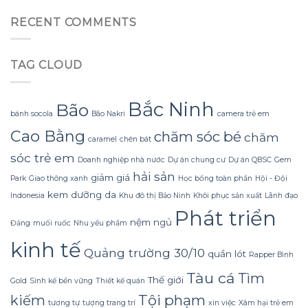
Gội
đa
giấy
Mùa
đèn
RECENT COMMENTS
nhăn
Đông
led
mà
Không
trang
không
Lạnh
trí
bị
TAG CLOUD
Run
hoa
rách
nhờ
đào
hoặc
Bí
mà
mất
Quyết
không
Bắc Ninh
hình
Bão
Sử
lãng
bánh socola
Bão Nakri
camera trẻ em
dáng?
dụng
phí
Cao Bằng
chăm sóc bé
chăm
Sữa
tiền?
caramel
chén bát
Dừa
sóc trẻ em
Tắm
Doanh nghiệp nhà nước
Dự án chung cư
Dự án QBSC
Gem
Gội
hải sản
giảm giá
Park
Giao thông xanh
Học bổng toàn phần
Hội - Đội
Gừng
Konus
kem dưỡng da
Indonesia
Khu đô thị Bảo Ninh
Khôi phục sản xuất
Lãnh đạo
Homespa
Phát triển
nệm ngủ
Đảng
muối ruốc
Nhu yếu phẩm
kinh tế
Quảng trường 30/10
quần lót
Rapper Bình
Tàu cá
Tìm
Thế giới
Gold
Sinh kế bền vững
Thiết kế quán
Tội phạm
kiếm
tương tự
tượng trang trí
xin việc
Xâm hại trẻ em