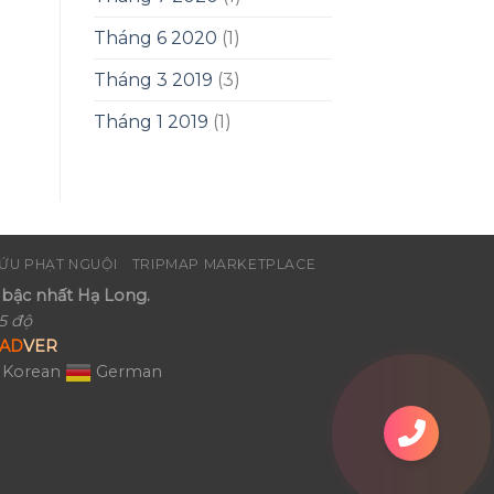
Tháng 6 2020
(1)
Tháng 3 2019
(3)
Tháng 1 2019
(1)
ỨU PHẠT NGUỘI
TRIPMAP MARKETPLACE
bậc nhất Hạ Long.
5 độ
AD
VER
Korean
German