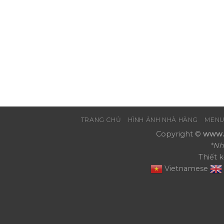
TRANG CHỦ
HÌNH ẢNH NHÀ HÀNG
MENU
Copyright ©
www.N
*Nh
Thiết 
Vietnamese