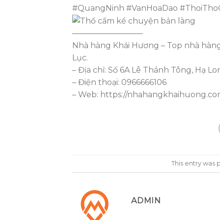
#QuangNinh #VanHoaDao #ThoiTh
—————————
Nhà hàng Khải Hương – Top nhà hàng 
Lục.
– Địa chỉ: Số 6A Lê Thánh Tông, Hạ L
– Điện thoại: 0966666106
– Web: https://nhahangkhaihuong.c
This entry was 
ADMIN