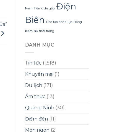
Điện
Nam Tiến
ô dù gấp
Biên
Đào tạo nhân lực
Đăng
ửa”
kiểm
độ thời trang
DANH MỤC
Tin tức
(1.518)
Khuyến mại
(1)
Du lịch
(171)
Ẩm thực
(13)
Quảng Ninh
(30)
Điểm đến
(11)
Món ngon
(2)