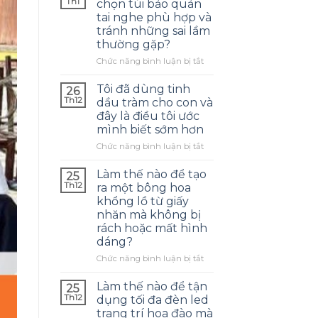
Th1
chọn túi bảo quản
tai nghe phù hợp và
tránh những sai lầm
thường gặp?
ở
Chức năng bình luận bị tắt
Làm
thế
Tôi đã dùng tinh
26
nào
Th12
dầu tràm cho con và
để
đây là điều tôi ước
chọn
mình biết sớm hơn
túi
bảo
ở
Chức năng bình luận bị tắt
quản
Tôi
tai
đã
Làm thế nào để tạo
25
nghe
dùng
Th12
ra một bông hoa
phù
tinh
khổng lồ từ giấy
hợp
dầu
nhăn mà không bị
và
tràm
rách hoặc mất hình
tránh
cho
dáng?
những
con
sai
và
ở
Chức năng bình luận bị tắt
lầm
đây
Làm
thường
là
thế
Làm thế nào để tận
25
gặp?
điều
nào
Th12
dụng tối đa đèn led
tôi
để
trang trí hoa đào mà
ước
tạo