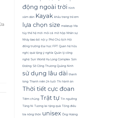
Dừa
Tắm
động ngoài trời
hình
Gội
Gừng
Kayak
xăm dán
khẩu trang trẻ em
Konus
Homespa
lựa chọn size
ửa
makeup
Ma
túy thế hệ mới
mồi cá
mở hộp
Nhân sự
Nhảy bao bố
nội y
Phó Chủ tịch Hội
đồng trường Đại học FPT
Quan hệ hữu
nghị
quà tặng ý nghĩa
Quản lý công
nghệ
Sun World Hạ Long Complex
Sơn
Đoòng
Sở Công Thương Quảng Ninh
sử dụng lâu dài
thanh
long
Thanh niên 24 tuổi
Thi hành án
Thời tiết cực đoan
Trật tự
Tiêm chủng
Tín ngưỡng
Tăng Ni
Tương lai
tặng quà
Tổng điều
unisex
tra nông thôn
Ông Hoàng