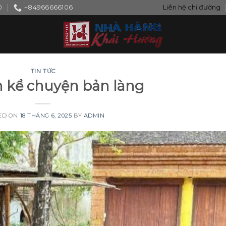
0
+84966666106
Liên hệ chỉ đường
TIN TỨC
 kể chuyện bản làng
ED ON
18 THÁNG 6, 2025
BY
ADMIN