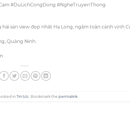
oCam #DuLichCongDong #NgheTruyenThong
hải sản view đẹp nhất Hạ Long, ngắm toàn cảnh vịnh C
ong, Quảng Ninh.
om
posted in
Tin tức
. Bookmark the
permalink
.