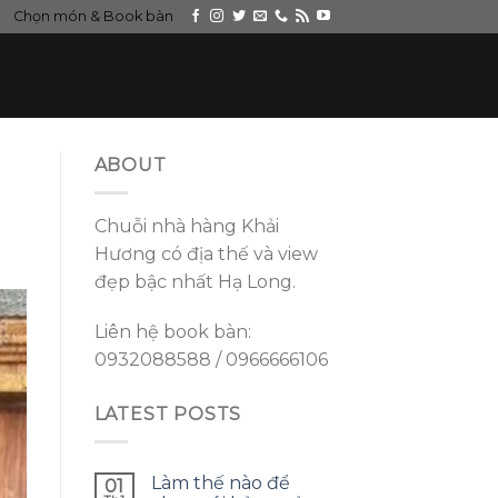
Chọn món & Book bàn
ABOUT
Chuỗi nhà hàng Khải
Hương có địa thế và view
đẹp bậc nhất Hạ Long.
Liên hệ book bàn:
0932088588 / 0966666106
LATEST POSTS
Làm thế nào để
01