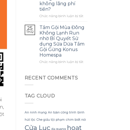
không lãng phí
mình
ra
tiền?
biết
một
sớm
bông
ở
Chức năng bình luận bị tắt
hơn
hoa
Làm
khổng
thế
Tắm Gội Mùa Đông
25
lồ
nào
Th12
Không Lạnh Run
từ
để
nhờ Bí Quyết Sử
giấy
tận
dụng Sữa Dừa Tắm
nhăn
dụng
Gội Gừng Konus
mà
tối
Homespa
không
đa
bị
đèn
ở
Chức năng bình luận bị tắt
rách
led
Tắm
hoặc
trang
Gội
mất
trí
Mùa
RECENT COMMENTS
hình
hoa
Đông
dáng?
đào
Không
mà
Lạnh
không
TAG CLOUD
Run
i
lãng
nhờ
phí
Bí
n,
tiền?
Quyết
An ninh mạng
An toàn công trình
bình
ột
Sử
hút lộc
Che giấu tội phạm
chim biết nói
dụng
Sữa
Cửa Lục
hoạt
dạ quang