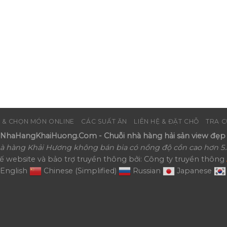
 & CHỌN MÓN ONLINE
CÁC SUẤT ĂN
LIÊN HỆ & ĐẶT CHỖ
TRA C
haHangKhaiHuong.Com - Chuỗi nhà hàng hải sản view đẹp 
à hàng Khải Hương không bán bia có nồng độ cồn cao hơn 5.
kế website và bảo trợ truyền thông bởi: Công ty truyền thông
English
Chinese (Simplified)
Russian
Japanese