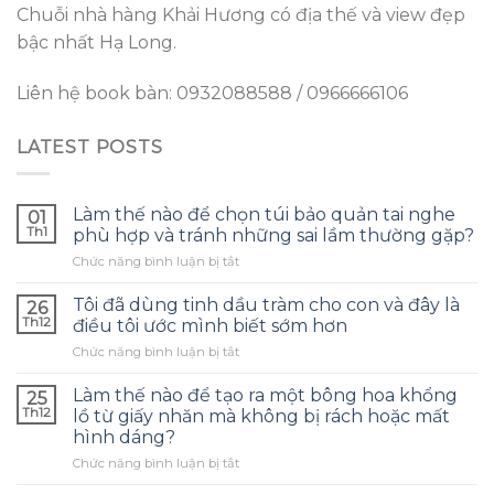
Chuỗi nhà hàng Khải Hương có địa thế và view đẹp
bậc nhất Hạ Long.
Liên hệ book bàn: 0932088588 / 0966666106
LATEST POSTS
Làm thế nào để chọn túi bảo quản tai nghe
01
Th1
phù hợp và tránh những sai lầm thường gặp?
ở
Chức năng bình luận bị tắt
Làm
thế
Tôi đã dùng tinh dầu tràm cho con và đây là
26
nào
Th12
điều tôi ước mình biết sớm hơn
để
ở
Chức năng bình luận bị tắt
chọn
Tôi
túi
đã
bảo
Làm thế nào để tạo ra một bông hoa khổng
25
dùng
quản
Th12
lồ từ giấy nhăn mà không bị rách hoặc mất
tinh
tai
hình dáng?
dầu
nghe
ở
Chức năng bình luận bị tắt
tràm
phù
Làm
cho
hợp