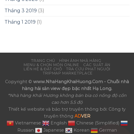
Tháng 3 2019
(3)
Tháng 1 2019
(1)
TRANG CHỦ
HÌNH ẢNH NHÀ HÀNG
MENU & CHỌN MÓN ONLINE
CÁC SUẤT ĂN
LIÊN HỆ & ĐẶT CHỖ
TRA CỨU PHẠT NGUỘI
TRIPMAP MARKETPLACE
Copyright ©
www.NhaHangKhaiHuong.Com - Chuỗi nhà
hàng hải sản view đẹp bậc nhất Hạ Long.
*Nhà hàng Khải Hương không bán bia có nồng độ cồn
cao hơn 5.5 độ
Thiết kế website và bảo trợ truyền thông bởi: Công ty
truyền thông
AD
VER
Vietnamese
English
Chinese (Simplified)
Russian
Japanese
Korean
German