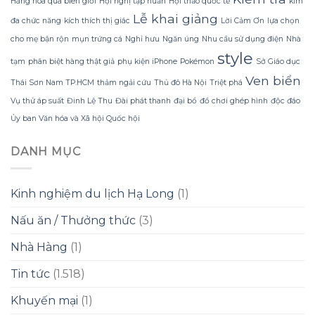
Hàng hóa qua biên giới
Hội nghị tập huấn
Hội thảo quốc tế
kìm
Konus
Lễ khai giảng
Homespa
đa chức năng
kích thích thị giác
Lời Cảm Ơn
lựa chọn
cho mẹ bận rộn
mụn trứng cá
Nghỉ hưu
Ngăn úng
Nhu cầu sử dụng điện
Nhà
style
tạm
phân biệt hàng thật giả
phụ kiện iPhone
Pokémon
Sở Giáo dục
Ven biển
Thái Sơn Nam TP.HCM
thảm ngải cứu
Thủ đô Hà Nội
Triệt phá
Vụ thử áp suất
Đinh Lệ Thu
Đài phát thanh
đại bổ
đồ chơi ghép hình
độc đáo
Ủy ban Văn hóa và Xã hội Quốc hội
DANH MỤC
Kinh nghiệm du lịch Hạ Long
(1)
Nấu ăn / Thưởng thức
(3)
Nhà Hàng
(1)
Tin tức
(1.518)
Khuyến mại
(1)