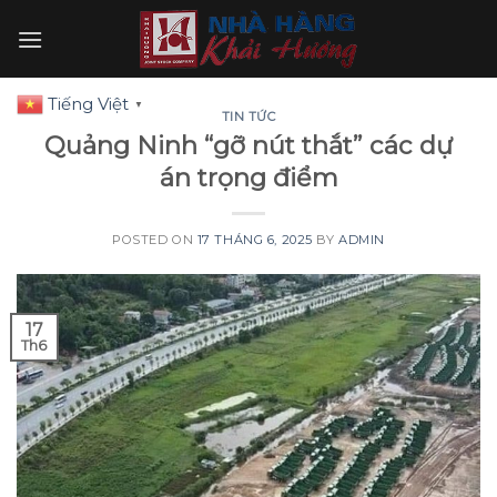
Skip
to
content
Tiếng Việt
▼
TIN TỨC
Quảng Ninh “gỡ nút thắt” các dự
án trọng điểm
POSTED ON
17 THÁNG 6, 2025
BY
ADMIN
17
Th6