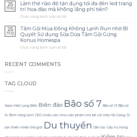
thế
con
Làm thế nào để tận dụng tối đa đèn led trang
và
25
nào
và
tránh
Th12
trí hoa đào mà không lãng phí tiền?
để
đây
những
ở
Chức năng bình luận bị tắt
tạo
là
sai
Làm
ra
điều
lầm
thế
một
Tắm Gội Mùa Đông Không Lạnh Run nhờ Bí
tôi
25
thường
nào
bông
ước
Th12
Quyết Sử dụng Sữa Dừa Tắm Gội Gừng
gặp?
để
hoa
mình
Konus Homespa
tận
khổng
biết
ở
Chức năng bình luận bị tắt
dụng
lồ
sớm
Tắm
tối
từ
hơn
Gội
đa
giấy
Mùa
đèn
RECENT COMMENTS
nhăn
Đông
led
mà
Không
trang
không
Lạnh
trí
bị
TAG CLOUD
Run
hoa
rách
nhờ
đào
hoặc
Bí
mà
mất
Quyết
không
Bão số 7
hình
Biển đảo
Sử
lãng
dáng?
Aeon Mall Long Biên
Bão số 13
Bão số
dụng
phí
Sữa
tiền?
14
Bình nóng lạnh
CEO
chiều cao
chọn sản phẩm cho bé
cải mèo Hà Giang
Di
Dừa
Du thuyền
Tắm
sản thiên nhiên thế giới
Dân tộc
Gây hư hỏng
Gội
Kiểm tra
Gừng