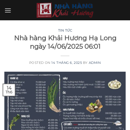
Skip
to
content
TIN TỨC
Nhà hàng Khải Hương Hạ Long
ngày 14/06/2025 06:01
POSTED ON
14 THÁNG 6, 2025
BY
ADMIN
14
Th6