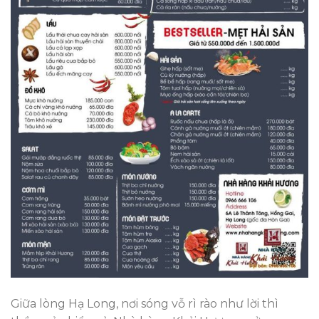
Giữa lòng Hạ Long, nơi sóng vỗ rì rào như lời thì