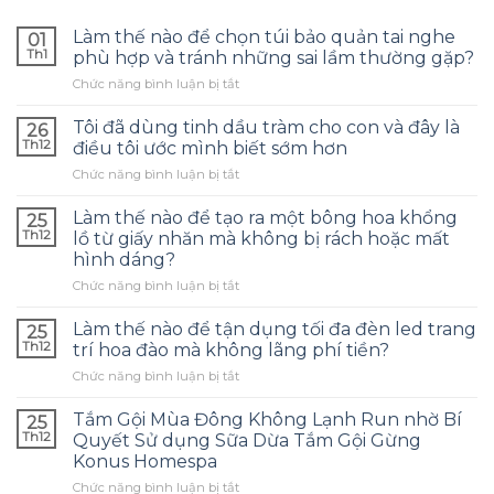
Làm thế nào để chọn túi bảo quản tai nghe
01
Th1
phù hợp và tránh những sai lầm thường gặp?
ở
Chức năng bình luận bị tắt
Làm
thế
Tôi đã dùng tinh dầu tràm cho con và đây là
26
nào
Th12
điều tôi ước mình biết sớm hơn
để
ở
Chức năng bình luận bị tắt
chọn
Tôi
túi
đã
bảo
Làm thế nào để tạo ra một bông hoa khổng
25
dùng
quản
Th12
lồ từ giấy nhăn mà không bị rách hoặc mất
tinh
tai
hình dáng?
dầu
nghe
ở
Chức năng bình luận bị tắt
tràm
phù
Làm
cho
hợp
thế
con
Làm thế nào để tận dụng tối đa đèn led trang
và
25
nào
và
tránh
Th12
trí hoa đào mà không lãng phí tiền?
để
đây
những
ở
Chức năng bình luận bị tắt
tạo
là
sai
Làm
ra
điều
lầm
thế
một
Tắm Gội Mùa Đông Không Lạnh Run nhờ Bí
tôi
25
thường
nào
bông
ước
Th12
Quyết Sử dụng Sữa Dừa Tắm Gội Gừng
gặp?
để
hoa
mình
Konus Homespa
tận
khổng
biết
ở
Chức năng bình luận bị tắt
dụng
lồ
sớm