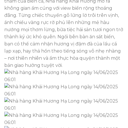
thầm của biển cả, Nhà hàng Khải Hương mở ra
không gian ấm cúng với view biển rộng thoáng
đãng. Từng chiếc thuyền gỗ lững lờ trôi trên vịnh,
ánh chiều vàng rực rỡ phủ lên những mẻ hàu
nướng mọi thơm lừng, bữa tiệc hải sản tươi ngon trở
thành ký ức khó quên. Ngồi bên bàn ăn sát biển,
bạn có thể cảm nhận hương vị đậm đà của lẩu cá
lạp xạp, hay thả hồn theo tiếng sóng vỗ nhẹ nhàng
– nơi thiên nhiên và ẩm thực hòa quyện thành một
bản giao hưởng tuyệt vời.