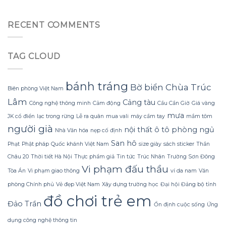
Tắm
tối
từ
hơn
Gội
đa
giấy
Mùa
đèn
RECENT COMMENTS
nhăn
Đông
led
mà
Không
trang
không
Lạnh
trí
bị
TAG CLOUD
Run
hoa
rách
nhờ
đào
hoặc
Bí
mà
mất
Quyết
không
bánh tráng
hình
Bờ biển
Chùa Trúc
Biên phòng Việt Nam
Sử
lãng
dáng?
dụng
phí
Lâm
Cảng tàu
Công nghệ thông minh
Cảm động
Cầu Cần Giờ
Giá vàng
Sữa
tiền?
mưa
Dừa
JK cổ điển
lạc trong rừng
Lễ ra quân
mua vali
máy cầm tay
mắm tôm
Tắm
người già
nội thất ô tô
phòng ngủ
Nhà Văn hóa
nẹp cố định
Gội
Gừng
San hô
Phạt
Phật pháp
Quốc khánh Việt Nam
size giày
sách sticker
Thần
Konus
Châu 20
Thời tiết Hà Nội
Thực phẩm giả
Tin tức
Trúc Nhân
Trường Sơn Đông
Homespa
Vi phạm đấu thầu
Tòa Án
Vi phạm giao thông
ví da nam
Văn
phòng Chính phủ
Vẻ đẹp Việt Nam
Xây dựng trường học
Đại hội Đảng bộ tỉnh
đồ chơi trẻ em
Đảo Trần
Ổn định cuộc sống
Ứng
dụng công nghệ thông tin