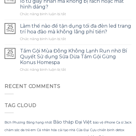
Th12
lồ từ giấy nhăn mà không bị rách hoặc mất
tinh
tai
hình dáng?
dầu
nghe
ở
Chức năng bình luận bị tắt
tràm
phù
Làm
cho
hợp
thế
con
Làm thế nào để tận dụng tối đa đèn led trang
và
25
nào
và
tránh
Th12
trí hoa đào mà không lãng phí tiền?
để
đây
những
ở
Chức năng bình luận bị tắt
tạo
là
sai
Làm
ra
điều
lầm
thế
một
Tắm Gội Mùa Đông Không Lạnh Run nhờ Bí
tôi
25
thường
nào
bông
ước
Th12
Quyết Sử dụng Sữa Dừa Tắm Gội Gừng
gặp?
để
hoa
mình
Konus Homespa
tận
khổng
biết
ở
Chức năng bình luận bị tắt
dụng
lồ
sớm
Tắm
tối
từ
hơn
Gội
đa
giấy
Mùa
đèn
RECENT COMMENTS
nhăn
Đông
led
mà
Không
trang
không
Lạnh
trí
bị
TAG CLOUD
Run
hoa
rách
nhờ
đào
hoặc
Bí
mà
mất
Quyết
không
Bảo tháp Đại Việt
hình
Bích Phương
Bảng hạng nhất
bảo vệ iPhone
Ca sĩ Jack
Sử
lãng
dáng?
chăm sóc da trẻ em
Cá nhân hóa
cải tạo nhà
Cửa Đại
Cựu chiến binh
detox
dụng
phí