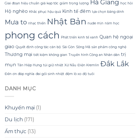
Sữa
Hà Giang
tiền?
Giai đoạn hiệu chuẩn
giá kẹp tóc
giảm trọng lượng
học hỏi
Dừa
Hộ nghèo
Kinh tế đêm
Tắm
Khắc phục hậu quả
lựa chọn băng dính
Gội
Nhật Bản
Mưa to
Gừng
nhạc thiền
nude mịn
năm học
Konus
phong cách
Homespa
Quan hệ ngoại
Phát triển kinh tế xanh
giao
Quyết định công tác cán bộ
Sài Gòn
Sông Mã
sản phẩm công nghệ
Thương mại
trị
tiết kiệm không gian
Truyền hình Công an Nhân dân
Đắk Lắk
mụn
Tân Hiệp Hưng
túi giữ nhiệt
Xứ Nẫu
Điện Kremlin
Đền ơn đáp nghĩa
đai gối sinh nhiệt
đệm lò xo
độ tuổi
DANH MỤC
Khuyến mại
(1)
Du lịch
(171)
Ẩm thực
(13)