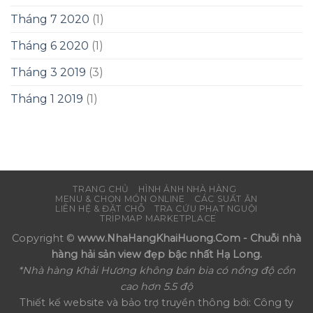
Tháng 7 2020
(1)
Tháng 6 2020
(1)
Tháng 3 2019
(3)
Tháng 1 2019
(1)
TRANG CHỦ
HÌNH ẢNH NHÀ HÀNG
MENU & CHỌN MÓN ONLINE
CÁC SUẤT ĂN
LIÊN HỆ & ĐẶT CHỖ
TRA CỨU PHẠT NGUỘI
TRIPMAP MARKETPLACE
Copyright ©
www.NhaHangKhaiHuong.Com - Chuỗi nhà
hàng hải sản view đẹp bậc nhất Hạ Long.
*Nhà hàng Khải Hương không bán bia có nồng độ cồn
cao hơn 5.5 độ
Thiết kế website và bảo trợ truyền thông bởi: Công ty