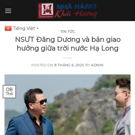
Skip
to
content
Tiếng Việt
▼
TIN TỨC
NSƯT Đăng Dương và bản giao
hưởng giữa trời nước Hạ Long
POSTED ON
8 THÁNG 6, 2025
BY
ADMIN
08
Th6