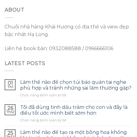
ABOUT
Chuỗi nhà hàng Khải Hương có địa thế và view đẹp
bậc nhất Hạ Long.
Liên hệ book bàn: 0932088588 / 0966666106
LATEST POSTS
Làm thế nào để chọn túi bảo quản tai nghe
01
Th1
phù hợp và tránh những sai lầm thường gặp?
ở
Chức năng bình luận bị tắt
Làm
thế
Tôi đã dùng tinh dầu tràm cho con và đây là
26
nào
Th12
điều tôi ước mình biết sớm hơn
để
ở
Chức năng bình luận bị tắt
chọn
Tôi
túi
đã
bảo
Làm thế nào để tạo ra một bông hoa khổng
25
dùng
quản