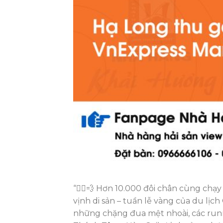
“🏃‍♂️💨 Hơn 10.000 đôi chân cùng ch
vịnh di sản – tuần lễ vàng của du lị
những chặng đua mệt nhoài, các run