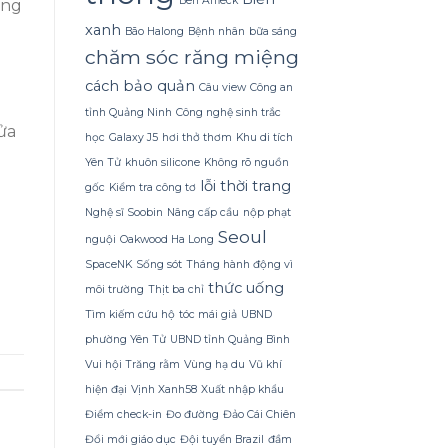
Ben Affleck
Dừa
àng
Tắm
xanh
Bão Halong
Bệnh nhân
bữa sáng
Gội
chăm sóc răng miệng
Gừng
Konus
cách bảo quản
Homespa
Câu view
Công an
tỉnh Quảng Ninh
Công nghệ sinh trắc
ửa
học
Galaxy J5
hơi thở thơm
Khu di tích
Yên Tử
khuôn silicone
Không rõ nguồn
lỗi thời trang
gốc
Kiểm tra công tơ
Nghệ sĩ Soobin
Nâng cấp cầu
nộp phạt
Seoul
nguội
Oakwood Ha Long
SpaceNK
Sống sót
Tháng hành động vì
thức uống
môi trường
Thịt ba chỉ
Tìm kiếm cứu hộ
tóc mái giả
UBND
phường Yên Tử
UBND tỉnh Quảng Bình
Vui hội Trăng rằm
Vùng hạ du
Vũ khí
hiện đại
Vịnh Xanh58
Xuất nhập khẩu
Điểm check-in
Đo đường
Đảo Cái Chiên
Đổi mới giáo dục
Đội tuyển Brazil
đầm