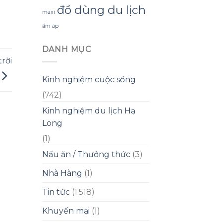
đồ dùng du lịch
maxi
ấm áp
DANH MỤC
rời
Kinh nghiệm cuộc sống
(742)
Kinh nghiệm du lịch Hạ
Long
(1)
Nấu ăn / Thưởng thức
(3)
Nhà Hàng
(1)
Tin tức
(1.518)
Khuyến mại
(1)