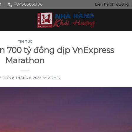
0
+84966666106
Liên hệ chỉ đường
TIN TỨC
n 700 tỷ đồng dịp VnExpress
Marathon
ED ON
8 THÁNG 6, 2025
BY
ADMIN