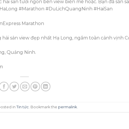
 hải sản tươi ngon bên view biển mê hoặc. Bạn đã sẵn s
✨ #HaLong #Marathon #DuLichQuangNinh #HaiSan
hải sản view đẹp nhất Hạ Long, ngắm toàn cảnh vịnh C
ong, Quảng Ninh.
om
posted in
Tin tức
. Bookmark the
permalink
.