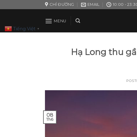
Skip
CHỈ ĐƯỜNG
EMAIL
10:00 - 23:3
to
content
MENU
Tiếng Việt
▼
Hạ Long thu gầ
POST
08
Th6