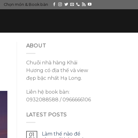
Chọn món & Book bàn
ABOUT
Chuỗi nhà hàng Khải
Hương có địa thế và view
đẹp bậc nhất Hạ Long.
Liên hệ book bàn:
0932088588 / 0966666106
LATEST POSTS
Làm thế nào để
01