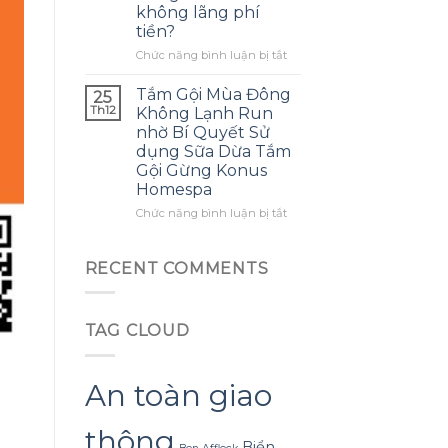
không lãng phí
mình
ra
tiền?
biết
một
sớm
bông
ở
Chức năng bình luận bị tắt
hơn
hoa
Làm
khổng
thế
Tắm Gội Mùa Đông
25
lồ
nào
Th12
Không Lạnh Run
từ
để
nhờ Bí Quyết Sử
giấy
tận
dụng Sữa Dừa Tắm
nhăn
dụng
Gội Gừng Konus
mà
tối
Homespa
không
đa
bị
đèn
ở
Chức năng bình luận bị tắt
rách
led
Tắm
hoặc
trang
Gội
mất
trí
Mùa
RECENT COMMENTS
hình
hoa
Đông
dáng?
đào
Không
mà
Lạnh
không
TAG CLOUD
Run
lãng
nhờ
phí
Bí
tiền?
Quyết
An toàn giao
Sử
dụng
thông
Sữa
Biển