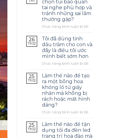
Th1
chọn túi bảo quản
tai nghe phù hợp và
tránh những sai lầm
thường gặp?
ở
Chức năng bình luận bị tắt
Làm
thế
Tôi đã dùng tinh
26
nào
Th12
dầu tràm cho con và
để
đây là điều tôi ước
chọn
mình biết sớm hơn
túi
bảo
ở
Chức năng bình luận bị tắt
quản
Tôi
tai
đã
Làm thế nào để tạo
25
nghe
dùng
Th12
ra một bông hoa
phù
tinh
khổng lồ từ giấy
hợp
dầu
nhăn mà không bị
và
tràm
rách hoặc mất hình
tránh
cho
dáng?
những
con
sai
và
ở
Chức năng bình luận bị tắt
lầm
đây
Làm
thường
là
thế
Làm thế nào để tận
25
gặp?
điều
nào
Th12
dụng tối đa đèn led
tôi
để
trang trí hoa đào mà
ước
tạo