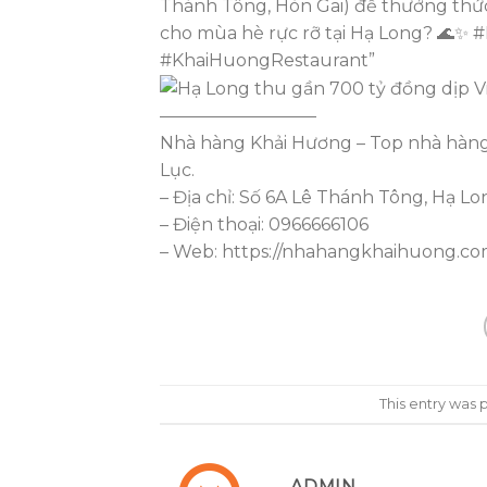
Thánh Tông, Hòn Gai) để thưởng thức
cho mùa hè rực rỡ tại Hạ Long? 🌊
#KhaiHuongRestaurant”
—————————
Nhà hàng Khải Hương – Top nhà hàng 
Lục.
– Địa chỉ: Số 6A Lê Thánh Tông, Hạ L
– Điện thoại: 0966666106
– Web: https://nhahangkhaihuong.c
This entry was 
ADMIN