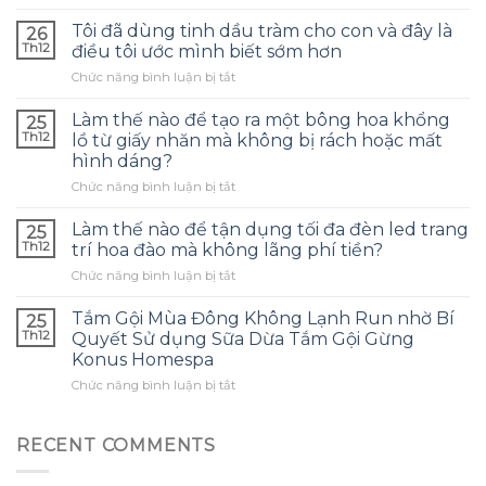
Làm
thế
Tôi đã dùng tinh dầu tràm cho con và đây là
26
nào
Th12
điều tôi ước mình biết sớm hơn
để
ở
Chức năng bình luận bị tắt
chọn
Tôi
túi
đã
bảo
Làm thế nào để tạo ra một bông hoa khổng
25
dùng
quản
Th12
lồ từ giấy nhăn mà không bị rách hoặc mất
tinh
tai
hình dáng?
dầu
nghe
ở
Chức năng bình luận bị tắt
tràm
phù
Làm
cho
hợp
thế
con
Làm thế nào để tận dụng tối đa đèn led trang
và
25
nào
và
tránh
Th12
trí hoa đào mà không lãng phí tiền?
để
đây
những
ở
Chức năng bình luận bị tắt
tạo
là
sai
Làm
ra
điều
lầm
thế
một
Tắm Gội Mùa Đông Không Lạnh Run nhờ Bí
tôi
25
thường
nào
bông
ước
Th12
Quyết Sử dụng Sữa Dừa Tắm Gội Gừng
gặp?
để
hoa
mình
Konus Homespa
tận
khổng
biết
ở
Chức năng bình luận bị tắt
dụng
lồ
sớm
Tắm
tối
từ
hơn
Gội
đa
giấy
Mùa
đèn
RECENT COMMENTS
nhăn
Đông
led
mà
Không
trang
không