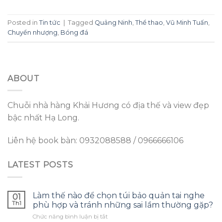
Posted in
Tin tức
|
Tagged
Quảng Ninh
,
Thể thao
,
Vũ Minh Tuấn
,
Chuyển nhượng
,
Bóng đá
ABOUT
Chuỗi nhà hàng Khải Hương có địa thế và view đẹp
bậc nhất Hạ Long.
Liên hệ book bàn: 0932088588 / 0966666106
LATEST POSTS
Làm thế nào để chọn túi bảo quản tai nghe
01
Th1
phù hợp và tránh những sai lầm thường gặp?
ở
Chức năng bình luận bị tắt