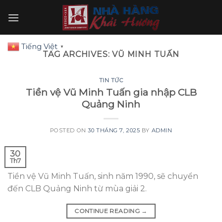
Skip
to
content
Tiếng Việt
▼
TAG ARCHIVES:
VŨ MINH TUẤN
TIN TỨC
Tiền vệ Vũ Minh Tuấn gia nhập CLB
Quảng Ninh
POSTED ON
30 THÁNG 7, 2025
BY
ADMIN
30
Th7
Tiền vệ Vũ Minh Tuấn, sinh năm 1990, sẽ chuyển
đến CLB Quảng Ninh từ mùa giải 2.
CONTINUE READING
→