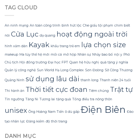
Lạnh
trí
bị
TAG CLOUD
Run
hoa
rách
nhờ
đào
hoặc
Bí
mà
mất
Quyết
không
hình
An ninh mạng
An toàn công trình
bình hút lộc
Che giấu tội phạm
chim biết
Sử
lãng
dáng?
Cửa Lục
hoạt động ngoài trời
dụng
phí
nói
dạ quang
Sữa
tiền?
Kayak
lựa chọn size
Dừa
hình xăm dán
khẩu trang trẻ em
Tắm
makeup
Ma túy thế hệ mới
mồi cá
mở hộp
Nhân sự
Nhảy bao bố
nội y
Phó
Gội
Gừng
Chủ tịch Hội đồng trường Đại học FPT
Quan hệ hữu nghị
quà tặng ý nghĩa
Konus
Quản lý công nghệ
Sun World Hạ Long Complex
Sơn Đoòng
Sở Công Thương
Homespa
sử dụng lâu dài
Quảng Ninh
thanh long
Thanh niên 24 tuổi
Thời tiết cực đoan
Trật tự
Thi hành án
Tiêm chủng
Tín ngưỡng
Tăng Ni
Tương lai
tặng quà
Tổng điều tra nông thôn
Điện Biên
unisex
Ông Hoàng Nam Tiến
ô dù gấp
Đào
tạo nhân lực
Đăng kiểm
độ thời trang
DANH MỤC