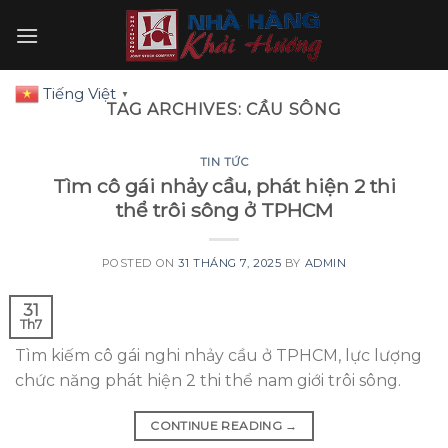
Skip
to
content
Tiếng Việt
▼
TAG ARCHIVES:
CẦU SÔNG
TIN TỨC
Tìm cô gái nhảy cầu, phát hiện 2 thi
thể trôi sông ở TPHCM
POSTED ON
31 THÁNG 7, 2025
BY
ADMIN
31
Th7
Tìm kiếm cô gái nghi nhảy cầu ở TPHCM, lực lượng
chức năng phát hiện 2 thi thể nam giới trôi sông.
CONTINUE READING
→