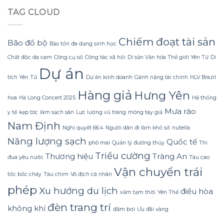
Lạnh
trí
bị
TAG CLOUD
Run
hoa
rách
nhờ
đào
hoặc
Bí
mà
mất
Quyết
không
Chiếm đoạt tài sản
hình
Bão đổ bộ
Bảo tồn đa dạng sinh học
Sử
lãng
dáng?
dụng
phí
Chất độc da cam
Công cụ số
Công tác xã hội
Di sản Văn hóa Thế giới Yên Tử
Di
Sữa
tiền?
Dự án
Dừa
tích Yên Tử
Dự án kinh doanh
Gánh nặng tài chính
HLV Brazil
Tắm
Gội
Hàng giả
Hưng Yên
Gừng
hoa
Hà Long Concert 2025
Hệ thống
Konus
Mưa rào
y tế
kẹp tóc
làm sạch sân
Lực lượng vũ trang
móng tay giả
Homespa
Nam Định
Nghị quyết 66.4
Người dân đi làm khổ sở
nutella
Năng lượng sạch
Quốc tế
phô mai
Quản lý đường thủy
Thi
Triều cường
Thương hiệu
Tràng An
đua yêu nước
Tàu cao
Vận chuyển trái
tốc bốc cháy
Tàu chìm
Vô địch cá nhân
phép
Xu hướng du lịch
điều hòa
xăm tạm thời
Yên Thế
đèn trang trí
không khí
đầm bơi
Ưu đãi vàng