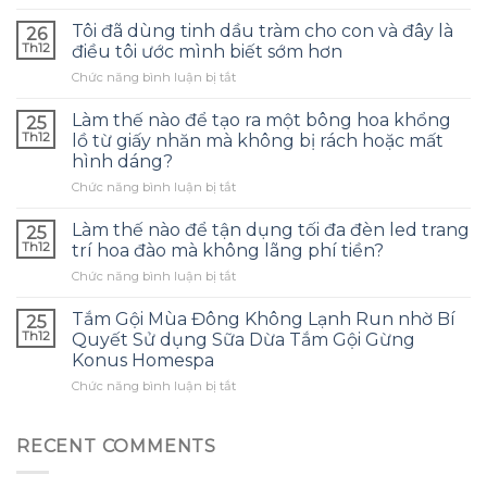
Làm
thế
Tôi đã dùng tinh dầu tràm cho con và đây là
26
nào
Th12
điều tôi ước mình biết sớm hơn
để
ở
Chức năng bình luận bị tắt
chọn
Tôi
túi
đã
bảo
Làm thế nào để tạo ra một bông hoa khổng
25
dùng
quản
Th12
lồ từ giấy nhăn mà không bị rách hoặc mất
tinh
tai
hình dáng?
dầu
nghe
ở
Chức năng bình luận bị tắt
tràm
phù
Làm
cho
hợp
thế
con
Làm thế nào để tận dụng tối đa đèn led trang
và
25
nào
và
tránh
Th12
trí hoa đào mà không lãng phí tiền?
để
đây
những
ở
Chức năng bình luận bị tắt
tạo
là
sai
Làm
ra
điều
lầm
thế
một
Tắm Gội Mùa Đông Không Lạnh Run nhờ Bí
tôi
25
thường
nào
bông
ước
Th12
Quyết Sử dụng Sữa Dừa Tắm Gội Gừng
gặp?
để
hoa
mình
Konus Homespa
tận
khổng
biết
ở
Chức năng bình luận bị tắt
dụng
lồ
sớm
Tắm
tối
từ
hơn
Gội
đa
giấy
Mùa
đèn
RECENT COMMENTS
nhăn
Đông
led
mà
Không
trang
không