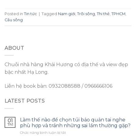
Posted in
Tin tức
|
Tagged
Nam giới
,
Trôi sông
,
Thi thể
,
TPHCM
,
Cầu sông
ABOUT
Chuỗi nhà hàng Khải Hương có địa thế và view đẹp
bậc nhất Hạ Long.
Liên hệ book bàn: 0932088588 / 0966666106
LATEST POSTS
Làm thế nào để chọn túi bảo quản tai nghe
01
Th1
phù hợp và tránh những sai lầm thường gặp?
ở
Chức năng bình luận bị tắt