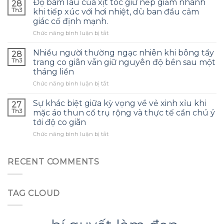
tốc
Độ bám lâu của xịt tóc giữ nếp giảm nhanh
28
về
độ
Th3
khi tiếp xúc với hơi nhiệt, dù ban đầu cảm
ốp
cao
giác cố định mạnh.
lưng
vẫn
ở
Chức năng bình luận bị tắt
in
gặp
Độ
hình
khó
bám
túi
Nhiều người thường ngạc nhiên khi bông tẩy
khăn
28
lâu
tiền
trong
Th3
trang co giãn vẫn giữ nguyên độ bền sau một
của
tài
việc
tháng liền
xịt
lộc
duy
ở
Chức năng bình luận bị tắt
tóc
mà
trì
Nhiều
giữ
ít
kết
người
nếp
người
Sự khác biệt giữa kỳ vọng về vẻ xinh xỉu khi
nối
27
thường
giảm
nhận
Th3
ổn
mặc áo thun cổ trụ rộng và thực tế cần chú ý
ngạc
nhanh
ra
định
tới độ co giãn
nhiên
khi
ở
ở
Chức năng bình luận bị tắt
khi
tiếp
góc
Sự
bông
xúc
nhà.
khác
tẩy
với
biệt
trang
hơi
RECENT COMMENTS
giữa
co
nhiệt,
kỳ
giãn
dù
vọng
vẫn
ban
TAG CLOUD
về
giữ
đầu
vẻ
nguyên
cảm
xinh
độ
giác
xỉu
bền
cố