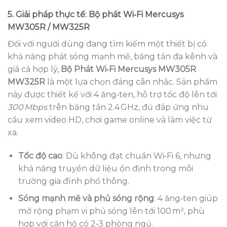
5. Giải pháp thực tế: Bộ phát Wi‑Fi Mercusys
MW305R / MW325R
Đối với người dùng đang tìm kiếm một thiết bị có
khả năng phát sóng mạnh mẽ, băng tần đa kênh và
giá cả hợp lý,
Bộ Phát Wi‑Fi Mercusys MW305R
MW325R
là một lựa chọn đáng cân nhắc. Sản phẩm
này được thiết kế với 4 ăng‑ten, hỗ trợ tốc độ lên tới
300 Mbps
trên băng tần 2.4 GHz, đủ đáp ứng nhu
cầu xem video HD, chơi game online và làm việc từ
xa.
Tốc độ cao
: Dù không đạt chuẩn Wi‑Fi 6, nhưng
khả năng truyền dữ liệu ổn định trong môi
trường gia đình phổ thông.
Sóng mạnh mẽ và phủ sóng rộng
: 4 ăng‑ten giúp
mở rộng phạm vi phủ sóng lên tới 100 m², phù
hợp với căn hộ có 2‑3 phòng ngủ.