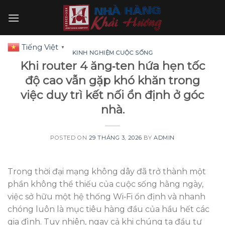
Skip
to
content
Tiếng Việt
▼
KINH NGHIỆM CUỘC SỐNG
Khi router 4 ăng‑ten hứa hẹn tốc
độ cao vẫn gặp khó khăn trong
việc duy trì kết nối ổn định ở góc
nhà.
POSTED ON
29 THÁNG 3, 2026
BY
ADMIN
Trong thời đại mạng không dây đã trở thành một
phần không thể thiếu của cuộc sống hằng ngày,
việc sở hữu một hệ thống Wi‑Fi ổn định và nhanh
chóng luôn là mục tiêu hàng đầu của hầu hết các
gia đình. Tuy nhiên, ngay cả khi chúng ta đầu tư