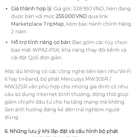
Giá thành hợp lý
: Giá gốc 328 950 VND, hiện đang
được bán với mức
255 000 VND
qua link
Marketplace TripMap
, kèm bảo hành chính hãng
2 năm.
Hỗ trợ tính năng cơ bản
: Bao gồm các tùy chọn
bảo mật WPA2‑PSK, khả năng thay đổi kênh và
cài đặt QoS đơn giản.
Mặc dù không có các công nghệ tiên tiến như Wi‑Fi
6 hay tri‑band, bộ phát Mercusys MW305R /
MW325R vẫn phù hợp cho những gia đình có nhu
cầu sử dụng Internet bình thường, đồng thời giúp
giảm chi phí đầu tư cho hạ tầng mạng mà không
làm ảnh hưởng đáng kể đến trải nghiệm người
dùng.
6. Những lưu ý khi lắp đặt và cấu hình bộ phát