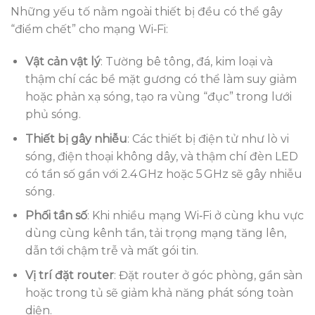
Những yếu tố nằm ngoài thiết bị đều có thể gây
“điểm chết” cho mạng Wi‑Fi:
Vật cản vật lý
: Tường bê tông, đá, kim loại và
thậm chí các bề mặt gương có thể làm suy giảm
hoặc phản xạ sóng, tạo ra vùng “đục” trong lưới
phủ sóng.
Thiết bị gây nhiễu
: Các thiết bị điện tử như lò vi
sóng, điện thoại không dây, và thậm chí đèn LED
có tần số gần với 2.4 GHz hoặc 5 GHz sẽ gây nhiễu
sóng.
Phối tần số
: Khi nhiều mạng Wi‑Fi ở cùng khu vực
dùng cùng kênh tần, tải trọng mạng tăng lên,
dẫn tới chậm trễ và mất gói tin.
Vị trí đặt router
: Đặt router ở góc phòng, gần sàn
hoặc trong tủ sẽ giảm khả năng phát sóng toàn
diện.