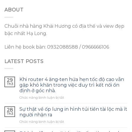
ABOUT
Chuỗi nhà hàng Khải Hương có địa thế và view đẹp
bậc nhất Hạ Long.
Liên hệ book bàn: 0932088588 / 0966666106
LATEST POSTS
Khi router 4 ăng‑ten hứa hẹn tốc độ cao vẫn
29
Th3
gặp khó khăn trong việc duy trì kết nối ổn
định ở góc nhà.
ở
Chức năng bình luận bị tắt
Khi
router
Sự thật về ốp lưng in hình túi tiền tài lộc mà ít
28
4
Th3
người nhận ra
ăng‑ten
ở
Chức năng bình luận bị tắt
hứa
Sự
hẹn
thật