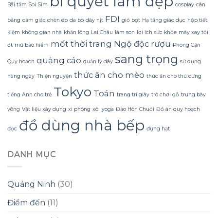
bí quyết làm đẹp
khi
sau
định
Bãi tắm Soi Sim
cosplay
cân
mặc
một
mạnh.
FDI
áo
tháng
bằng
cảm giác chèn ép
da bò
dây nịt
giỏ bọt
Hạ tầng giáo dục
hộp tiết
thun
liền
kiệm
không gian nhà
khăn lông
Lai Châu
làm son
lợi ích sức khỏe
máy xay tỏi
cổ
mốt thời trang
Ngộ độc rượu
trụ
ớt
mũ bảo hiểm
Phong Cận
rộng
sang trọng
quảng cáo
và
Quy hoạch
quản lý dây
sử dụng
thực
thức ăn cho mèo
hàng ngày
Thiện nguyện
thức ăn cho thú cưng
tế
cần
Tokyo
Toán
chú
tiếng Anh cho trẻ
trang trí giày
trò chơi gỗ
trưng bày
ý
võng
Vật liệu xây dựng
xi phông
xôi
yoga
Đảo Hòn Chuối
Đồ án quy hoạch
tới
độ
đồ dùng nhà bếp
co
đọc
đựng hạt
giãn
DANH MỤC
Quảng Ninh
(30)
Điểm đến
(11)