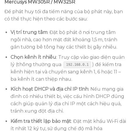
Mercusys MW305R / MW325R
Để phát huy tối đa tiềm năng của bộ phát này, bạn
có thể thực hiện theo các bước sau:
Vị trí trung tâm
: Đặt bộ phát ở nơi trung tâm
ngôi nhà, cao hơn mặt đất khoảng 1,5 m, tránh
gần tường bê tông hay các thiết bị gây nhiễu.
Chọn kênh ít nhiễu
: Truy cập vào giao diện quản
lý (thông thường qua
) để kiểm tra
192.168.0.1
kênh hiện tại và chuyển sang kênh 1, 6 hoặc 11 –
ba kênh ít can thiệp nhau.
Kích hoạt DHCP và địa chỉ IP tĩnh
: Nếu mạng gia
đình có nhiều thiết bị, việc cấu hình DHCP đúng
cách giúp quản lý địa chỉ IP một cách hiệu quả,
tránh xung đột địa chỉ.
Kiểm tra thiết lập bảo mật
: Đặt mật khẩu Wi‑Fi dài
ít nhất 12 ký tự, sử dụng chế độ mã hóa