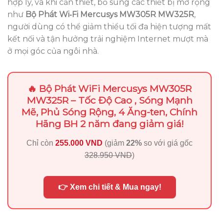
hợp lý, và khi cần thiết, bổ sung các thiết bị mở rộng
như
Bộ Phát Wi‑Fi Mercusys MW305R MW325R
,
người dùng có thể giảm thiểu tối đa hiện tượng mất
kết nối và tận hưởng trải nghiệm Internet mượt mà
ở mọi góc của ngôi nhà.
🔥 Bộ Phát WiFi Mercusys MW305R
MW325R – Tốc Độ Cao , Sóng Mạnh
Mẽ, Phủ Sóng Rộng, 4 Ăng-ten, Chính
Hãng BH 2 năm đang giảm giá!
Chỉ còn
255.000 VND
(giảm
22%
so với giá gốc
328.950 VND
)
👉 Xem chi tiết & Mua ngay!