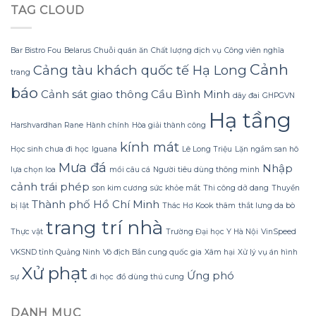
dùng
ý
TAG CLOUD
sự
viên
tới
giảm
tăng
độ
mỏi
cân
co
chân
thường
giãn
Bar Bistro Fou
Belarus
Chuỗi quán ăn
Chất lượng dịch vụ
Công viên nghĩa
trong
mang
Cảnh
Cảng tàu khách quốc tế Hạ Long
marathon
lại
trang
kéo
cảm
báo
Cảnh sát giao thông
Cầu Bình Minh
dài?
dây đai
GHPGVN
giác
no
Hạ tầng
không
Harshvardhan Rane
Hành chính
Hòa giải thành công
đồng
kính mát
đều
Học sinh chưa đi học
Iguana
Lê Long Triệu
Lặn ngắm san hô
Mưa đá
Nhập
lựa chọn loa
mồi câu cá
Người tiêu dùng thông minh
cảnh trái phép
son kim cương
sức khỏe mắt
Thi công dở dang
Thuyền
Thành phố Hồ Chí Minh
bị lật
Thác Hơ Kook
thâm
thắt lưng da bò
trang trí nhà
Thực vật
Trường Đại học Y Hà Nội
VinSpeed
VKSND tỉnh Quảng Ninh
Vô địch Bắn cung quốc gia
Xâm hại
Xử lý vụ án hình
Xử phạt
Ứng phó
sự
đi học
đồ dùng thú cưng
DANH MỤC