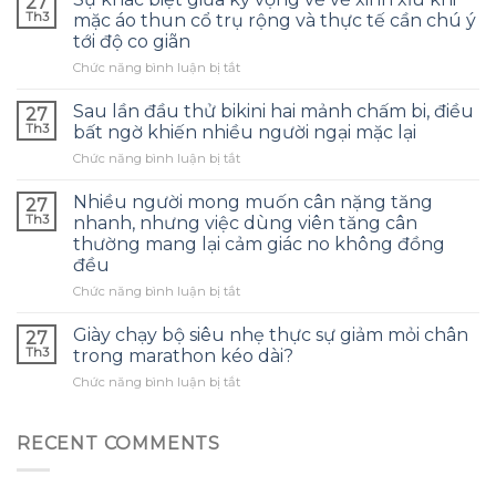
27
thường
Th3
mặc áo thun cổ trụ rộng và thực tế cần chú ý
ngạc
tới độ co giãn
nhiên
ở
Chức năng bình luận bị tắt
khi
Sự
bông
khác
tẩy
Sau lần đầu thử bikini hai mảnh chấm bi, điều
27
biệt
trang
Th3
bất ngờ khiến nhiều người ngại mặc lại
giữa
co
ở
Chức năng bình luận bị tắt
kỳ
giãn
Sau
vọng
vẫn
lần
về
Nhiều người mong muốn cân nặng tăng
giữ
27
đầu
vẻ
nguyên
Th3
nhanh, nhưng việc dùng viên tăng cân
thử
xinh
độ
thường mang lại cảm giác no không đồng
bikini
xỉu
bền
đều
hai
khi
sau
mảnh
ở
Chức năng bình luận bị tắt
mặc
một
chấm
Nhiều
áo
tháng
bi,
người
thun
liền
Giày chạy bộ siêu nhẹ thực sự giảm mỏi chân
27
điều
mong
cổ
Th3
trong marathon kéo dài?
bất
muốn
trụ
ở
Chức năng bình luận bị tắt
ngờ
cân
rộng
Giày
khiến
nặng
và
chạy
nhiều
tăng
thực
bộ
người
RECENT COMMENTS
nhanh,
tế
siêu
ngại
nhưng
cần
nhẹ
mặc
việc
chú
thực
lại