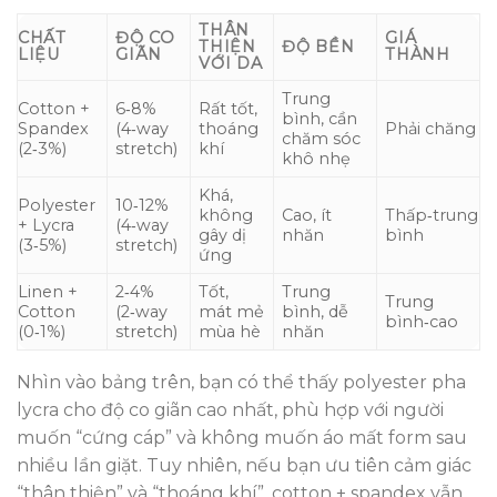
THÂN
CHẤT
ĐỘ CO
GIÁ
THIỆN
ĐỘ BỀN
LIỆU
GIÃN
THÀNH
VỚI DA
Trung
Cotton +
6‑8%
Rất tốt,
bình, cần
Spandex
(4‑way
thoáng
Phải chăng
chăm sóc
(2‑3%)
stretch)
khí
khô nhẹ
Khá,
Polyester
10‑12%
không
Cao, ít
Thấp‑trung
+ Lycra
(4‑way
gây dị
nhăn
bình
(3‑5%)
stretch)
ứng
Linen +
2‑4%
Tốt,
Trung
Trung
Cotton
(2‑way
mát mẻ
bình, dễ
bình‑cao
(0‑1%)
stretch)
mùa hè
nhăn
Nhìn vào bảng trên, bạn có thể thấy polyester pha
lycra cho độ co giãn cao nhất, phù hợp với người
muốn “cứng cáp” và không muốn áo mất form sau
nhiều lần giặt. Tuy nhiên, nếu bạn ưu tiên cảm giác
“thân thiện” và “thoáng khí”, cotton + spandex vẫn