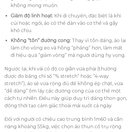
không mong muốn.
Giảm độ linh hoạt:
Khi di chuyển, đặc biệt là khi
cúi hoặc ngồi, áo có thể dán vào cơ thể và gây
khó chịu.
Không “tôn” đường cong:
Thay vì tôn dáng, áo lại
làm cho vòng eo và hông “phẳng” hơn, làm mất
đi hiệu quả “giảm vòng” mà người dùng hy vọng.
Ngược lại, khi vải có độ co giãn vừa phải (thường
được đo bằng chỉ số “% stretch” hoặc “4-way
stretch”), áo sẽ vừa rộng đủ để không ép chặt, vừa
“dễ dàng” ôm lấy các đường cong của cơ thể một
cách tự nhiên. Điều này giúp duy trì dáng thon gọn,
đồng thời tạo cảm giác thoải mái suốt cả ngày.
Đối với người có chiều cao trung bình 1m60 và cân
nặng khoảng 55kg, việc chọn áo thun cổ trụ rộng