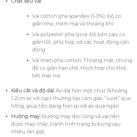
Chất liệu vải:
Vải cotton pha spandex (1‑3%): Độ co
giãn nhẹ, mềm mại và thoáng khí.
Vải polyester pha lycra: Độ bền cao, co
giãn tốt, phù hợp với các hoạt động vận
động.
Vải linen pha cotton: Thoáng mát, nhưng
độ co giãn hạn chế, thích hợp cho thời
tiết mát mẻ.
Kiểu cắt và độ dài:
Áo dài hơn một chút (khoảng
1‑2cm so với cạp) thường tạo cảm giác “vượt” qua
hông, giúp tôn dáng hơn so với áo quá ngắn.
Hướng may:
Đường may dọc lưng và vai nên
được may chắc, tránh tình trạng bị bung sau
nhiều lần giặt.