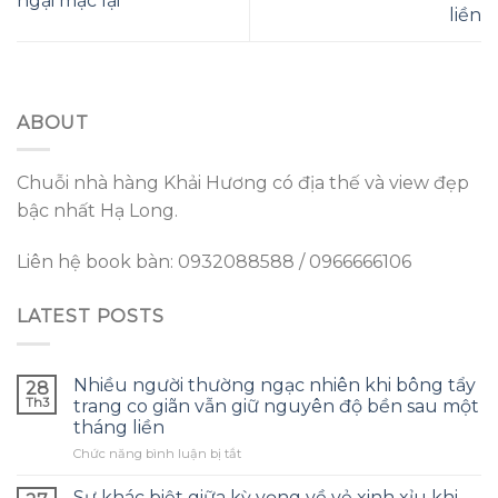
ngại mặc lại
liền
ABOUT
Chuỗi nhà hàng Khải Hương có địa thế và view đẹp
bậc nhất Hạ Long.
Liên hệ book bàn: 0932088588 / 0966666106
LATEST POSTS
Nhiều người thường ngạc nhiên khi bông tẩy
28
Th3
trang co giãn vẫn giữ nguyên độ bền sau một
tháng liền
ở
Chức năng bình luận bị tắt
Nhiều
người
Sự khác biệt giữa kỳ vọng về vẻ xinh xỉu khi