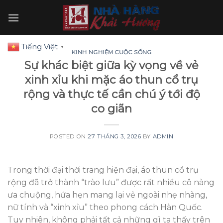
Skip
to
content
Tiếng Việt
▼
KINH NGHIỆM CUỘC SỐNG
Sự khác biệt giữa kỳ vọng về vẻ
xinh xỉu khi mặc áo thun cổ trụ
rộng và thực tế cần chú ý tới độ
co giãn
POSTED ON
27 THÁNG 3, 2026
BY
ADMIN
Trong thời đại thời trang hiện đại, áo thun cổ trụ
rộng đã trở thành “trào lưu” được rất nhiều cô nàng
ưa chuộng, hứa hẹn mang lại vẻ ngoài nhẹ nhàng,
nữ tính và “xinh xỉu” theo phong cách Hàn Quốc.
Tuy nhiên, không phải tất cả những gì ta thấy trên