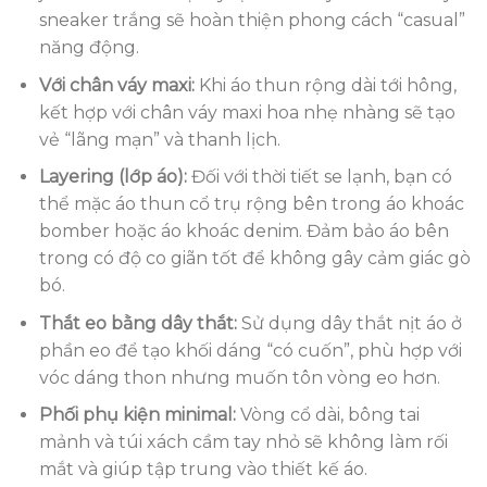
sneaker trắng sẽ hoàn thiện phong cách “casual”
năng động.
Với chân váy maxi:
Khi áo thun rộng dài tới hông,
kết hợp với chân váy maxi hoa nhẹ nhàng sẽ tạo
vẻ “lãng mạn” và thanh lịch.
Layering (lớp áo):
Đối với thời tiết se lạnh, bạn có
thể mặc áo thun cổ trụ rộng bên trong áo khoác
bomber hoặc áo khoác denim. Đảm bảo áo bên
trong có độ co giãn tốt để không gây cảm giác gò
bó.
Thắt eo bằng dây thắt:
Sử dụng dây thắt nịt áo ở
phần eo để tạo khối dáng “có cuốn”, phù hợp với
vóc dáng thon nhưng muốn tôn vòng eo hơn.
Phối phụ kiện minimal:
Vòng cổ dài, bông tai
mảnh và túi xách cầm tay nhỏ sẽ không làm rối
mắt và giúp tập trung vào thiết kế áo.