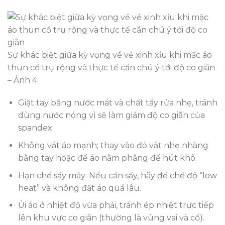
Sự khác biệt giữa kỳ vọng về vẻ xinh xỉu khi mặc áo
thun cổ trụ rộng và thực tế cần chú ý tới độ co giãn
– Ảnh 4
Giặt tay bằng nước mát và chất tẩy rửa nhẹ, tránh
dùng nước nóng vì sẽ làm giảm độ co giãn của
spandex.
Không vắt áo mạnh; thay vào đó vắt nhẹ nhàng
bằng tay hoặc để áo nằm phẳng để hút khô.
Hạn chế sấy máy: Nếu cần sấy, hãy để chế độ “low
heat” và không đặt áo quá lâu.
Ủi áo ở nhiệt độ vừa phải, tránh ép nhiệt trực tiếp
lên khu vực co giãn (thường là vùng vai và cổ).