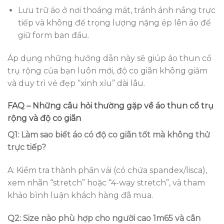
Lưu trữ áo ở nơi thoáng mát, tránh ánh nắng trực
tiếp và không để trọng lượng nặng ép lên áo để
giữ form ban đầu.
Áp dụng những hướng dẫn này sẽ giúp áo thun cổ
trụ rộng của bạn luôn mới, độ co giãn không giảm
và duy trì vẻ đẹp “xinh xỉu” dài lâu.
FAQ – Những câu hỏi thường gặp về áo thun cổ trụ
rộng và độ co giãn
Q1: Làm sao biết áo có độ co giãn tốt mà không thử
trực tiếp?
A: Kiểm tra thành phần vải (có chứa spandex/lisca),
xem nhãn “stretch” hoặc “4-way stretch”, và tham
khảo bình luận khách hàng đã mua.
Q2: Size nào phù hợp cho người cao 1m65 và cân