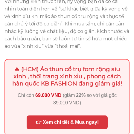
Với những kiến thức trên, hy vọng bạn đã có cái
nhìn toàn diện hơn về “sự khác biệt giữa kỳ vọng về
vẻ xinh xỉu khi mặc áo thun cổ trụ rộng và thực tế
cần chú ý tới độ co giãn”. Khi mua sắm, chỉ cần cân
nhắc kỹ lưỡng về chất liệu, độ co giãn, kích thước và
cách bảo quản, bạn sẽ luôn tự tin sở hữu một chiếc
áo vừa “xinh xỉu” vừa “thoải mái”.
🔥 (HCM) Áo thun cổ trụ fom rộng siu
xinh , thời trang xinh xỉu , phong cách
hàn quốc KB FASHION đang giảm giá!
Chỉ còn
69.000 VND
(giảm
22%
so với giá gốc
89.010 VND
)
👉 Xem chi tiết & Mua ngay!