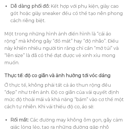
Dễ dàng phối đồ:
Kết hợp với phụ kiện, giày cao
gót hoặc giày sneaker đều có thể tạo nên phong
cách riêng biệt.
Một trong những hình ảnh điển hình là “cái áo
rộng” mà không gây “đồ mát” hay “độ nhão”. Điều
này khiến nhiều người tin rằng chỉ cần “mở túi” và
“lên size” là đã có thể đạt được vẻ xinh xỉu mong
muốn.
Thực tế: độ co giãn và ảnh hưởng tới vóc dáng
Ở thực tế, không phải tất cả áo thun rộng đều
“đẹp” như trên ảnh. Độ co giãn của vải quyết định
mức độ thoải mái và khả năng “bám” vào cơ thể một
cách tự nhiên. Khi vải thiếu độ co, áo sẽ:
Rối mắt:
Các đường may không ôm gọn, gây cảm
giác lỏng lẻo, tạo ra những đường gập nhô