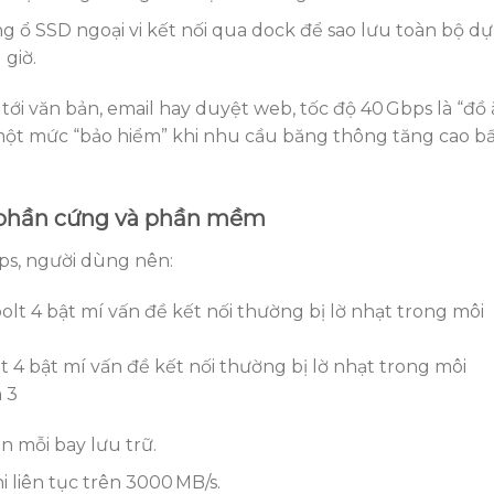
ng ổ SSD ngoại vi kết nối qua dock để sao lưu toàn bộ dự
 giờ.
 tới văn bản, email hay duyệt web, tốc độ 40 Gbps là “đồ
một mức “bảo hiểm” khi nhu cầu băng thông tăng cao b
h phần cứng và phần mềm
ps, người dùng nên:
4 bật mí vấn đề kết nối thường bị lờ nhạt trong môi
 3
n mỗi bay lưu trữ.
i liên tục trên 3000 MB/s.