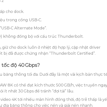
 2
ấp cho dock.
hiệu trong cổng USB‑C.
 “USB‑C Alternate Mode”.
) không đồng bộ với cấu trúc Thunderbolt.
 giữ cho dock luôn ở nhiệt độ hợp lý, cập nhật driver
t bị đã được chứng nhận “Thunderbolt Certified”.
n tốc độ 40 Gbps?
băng thông tối đa. Dưới đây là một vài kịch bản thực tế
 RAW 8K có thể đạt kích thước 500 GB/h, việc truyền nga
 ít nhất 30 Gbps để tránh “đợi tải” lâu.
n video 4K tới nhiều màn hình đồng thời, độ trễ thấp là y
ư địa băng thông cho việc nén và giải nén nhanh.