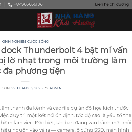
0
+84966666106
Liên hệ chỉ đường
KINH NGHIỆM CUỘC SỐNG
 dock Thunderbolt 4 bật mí vấn
bị lờ nhạt trong môi trường làm
c đa phương tiện
ED ON
22 THÁNG 3, 2026
BY
ADMIN
, âm thanh đa kênh và các file dự án đồ họa kích thước
ệc duy trì một kết nối ổn định, tốc độ cao là yếu tố th
ghiệm làm việc. Đặc biệt, khi bạn đang vận hành một môi
nhiều nguồn vào và ra — camera, ổ cứng SSD, màn hình