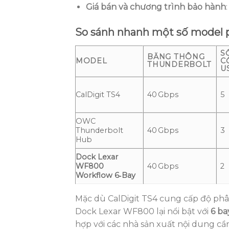
Giá bán và chương trình bảo hành
So sánh nhanh một số model 
S
BĂNG THÔNG
MODEL
C
THUNDERBOLT
U
CalDigit TS4
40 Gbps
5
OWC
Thunderbolt
40 Gbps
3
Hub
Dock Lexar
WF800
40 Gbps
2
Workflow 6‑Bay
Mặc dù CalDigit TS4 cung cấp độ phân 
Dock Lexar WF800 lại nổi bật với
6 ba
hợp với các nhà sản xuất nội dung cần