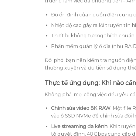
trường làm việc đa phương tiện – Ảnh
Độ ổn định của nguồn điện cung c
Nhiệt độ cao gây ra lỗi truyền tín 
Thiết bị không tương thích chuẩn
Phần mềm quản lý ổ đĩa (như RAID
Đối phó, bạn nên kiểm tra nguồn điện,
thường xuyên và ưu tiên sử dụng thiế
Thực tế ứng dụng: Khi nào cầ
Không phải mọi công việc đều yêu cầu 
Chỉnh sửa video 8K RAW
: Một file
vào ổ SSD NVMe để chỉnh sửa đòi hỏi
Live streaming đa kênh
: Khi truyề
tố quyết định, 40 Gbps cung cấp d