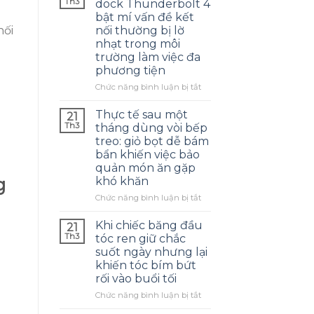
Th3
dock Thunderbolt 4
bật mí vấn đề kết
nối
nối thường bị lờ
nhạt trong môi
trường làm việc đa
phương tiện
ở
Chức năng bình luận bị tắt
Tốc
độ
Thực tế sau một
21
40Gbps
Th3
tháng dùng vòi bếp
của
treo: giỏ bọt dễ bám
dock
bẩn khiến việc bảo
Thunderbolt
quản món ăn gặp
4
g
khó khăn
bật
mí
ở
Chức năng bình luận bị tắt
vấn
Thực
đề
tế
Khi chiếc băng đầu
21
kết
sau
Th3
tóc ren giữ chắc
nối
một
suốt ngày nhưng lại
thường
tháng
khiến tóc bím bứt
bị
dùng
rối vào buổi tối
lờ
vòi
nhạt
bếp
ở
Chức năng bình luận bị tắt
trong
treo:
Khi
môi