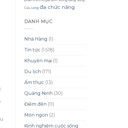
phao
ô tô cho gia đình
Đồng bằng Sông
đa chức năng
Cửu Long
DANH MỤC
Nhà Hàng
(1)
Tin tức
(1.518)
Khuyến mại
(1)
Du lịch
(171)
Ẩm thực
(13)
:
Quảng Ninh
(30)
y
Điểm đến
(11)
Món ngon
(2)
ếu
Kinh nghiệm cuộc sống