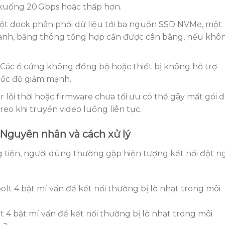
n xuống 20 Gbps hoặc thấp hơn.
một dock phân phối dữ liệu tới ba nguồn SSD NVMe, một
hanh, băng thông tổng hợp cần được cân bằng, nếu khô
: Các ổ cứng không đồng bộ hoặc thiết bị không hỗ trợ
 tốc độ giảm mạnh.
er lỗi thời hoặc firmware chưa tối ưu có thể gây mất gói 
reo khi truyền video luồng liên tục.
 Nguyên nhân và cách xử lý
 tiện, người dùng thường gặp hiện tượng kết nối đột n
4 bật mí vấn đề kết nối thường bị lờ nhạt trong môi