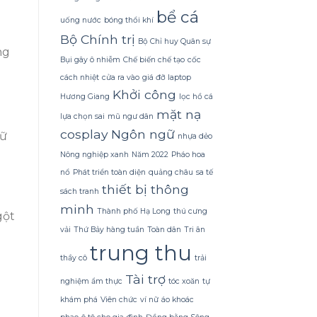
đợi
năng
bể cá
khiến
uống nước
bóng thổi khí
mọi
Bộ Chính trị
bản
Bộ Chỉ huy Quân sự
ng
vẽ
Bụi gây ô nhiễm
Chế biến chế tạo
cốc
phải
dừng
cách nhiệt
cửa ra vào
giá đỡ laptop
lại
Khởi công
Hương Giang
lọc hồ cá
để
mặt nạ
điều
lựa chọn sai
mũ ngư dân
chỉnh
cosplay
Ngôn ngữ
dữ
nhựa dẻo
lại.
Nông nghiệp xanh
Năm 2022
Pháo hoa
nổ
Phát triển toàn diện
quảng châu
sa tế
thiết bị thông
sách tranh
minh
Thành phố Hạ Long
thú cưng
gột
vải
Thứ Bảy hàng tuần
Toàn dân
Tri ân
trung thu
thầy cô
trải
Tài trợ
nghiệm ẩm thực
tóc xoăn
tự
khám phá
Viên chức
ví nữ
áo khoác