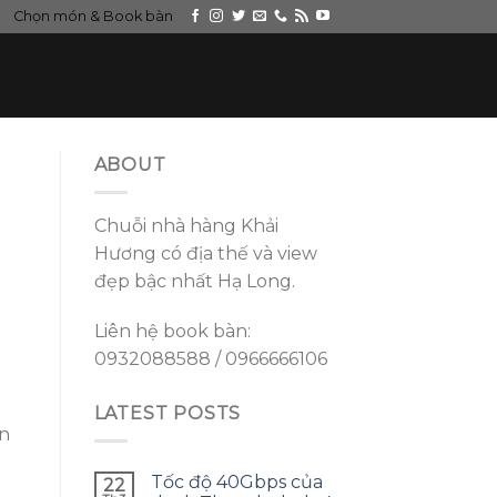
Chọn món & Book bàn
ABOUT
Chuỗi nhà hàng Khải
Hương có địa thế và view
đẹp bậc nhất Hạ Long.
Liên hệ book bàn:
0932088588 / 0966666106
LATEST POSTS
en
Tốc độ 40Gbps của
22