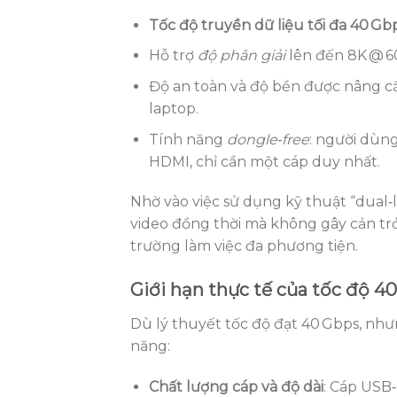
Tốc độ truyền dữ liệu tối đa 40 Gb
Hỗ trợ
độ phân giải
lên đến 8K @ 6
Độ an toàn và độ bền được nâng cấ
laptop.
Tính năng
dongle‑free
: người dùn
HDMI, chỉ cần một cáp duy nhất.
Nhờ vào việc sử dụng kỹ thuật “dual‑
video đồng thời mà không gây cản tr
trường làm việc đa phương tiện.
Giới hạn thực tế của tốc độ 40
Dù lý thuyết tốc độ đạt 40 Gbps, như
năng:
Chất lượng cáp và độ dài
: Cáp USB‑