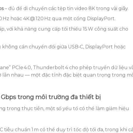
ps
– đủ để di chuyển các tệp tin video 8K trong vài giây.
0 Hz hoặc 4K @ 120 Hz qua một cổng DisplayPort.
p, với khả năng cung cấp tối thiểu 15 W công suất cho
g không cần chuyển đổi giữa USB‑C, DisplayPort hoặc
lane” PCIe 4.0, Thunderbolt 4 cho phép truyền dữ liệu v
ở lẫn nhau — một đặc tính đặc biệt quan trọng trong mô
 Gbps trong môi trường đa thiết bị
ng trong thực tiễn, một số yếu tố có thể làm giảm hiệu
C tiêu chuẩn 1 m có thể duy trì tốc độ tối đa, trong khi c