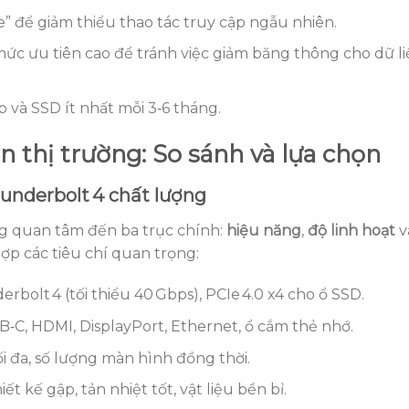
 để giảm thiểu thao tác truy cập ngẫu nhiên.
ức ưu tiên cao để tránh việc giảm băng thông cho dữ l
 và SSD ít nhất mỗi 3‑6 tháng.
 thị trường: So sánh và lựa chọn
underbolt 4 chất lượng
g quan tâm đến ba trục chính:
hiệu năng
,
độ linh hoạt
v
hợp các tiêu chí quan trọng:
rbolt 4 (tối thiểu 40 Gbps), PCIe 4.0 x4 cho ổ SSD.
B‑C, HDMI, DisplayPort, Ethernet, ổ cắm thẻ nhớ.
tối đa, số lượng màn hình đồng thời.
hiết kế gập, tản nhiệt tốt, vật liệu bền bỉ.