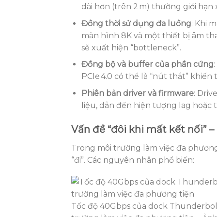
dài hơn (trên 2 m) thường giới hạ
Đồng thời sử dụng đa luồng
: Khi 
màn hình 8K và một thiết bị âm t
sẽ xuất hiện “bottleneck”.
Đồng bộ và buffer của phần cứng
PCIe 4.0 có thể là “nút thắt” khiến
Phiên bản driver và firmware
: Driv
liệu, dẫn đến hiện tượng lag hoặc t
Vấn đề “đôi khi mất kết nối” –
Trong môi trường làm việc đa phương
“đi”. Các nguyên nhân phổ biến:
Tốc độ 40Gbps của dock Thunderbolt 