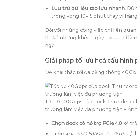
Lưu trữ dữ liệu sao lưu nhanh
: Dù
trong vòng 10–15 phút thay vì hàng
Đối với những công việc chỉ liên quan
thừa” nhưng không gây hại — chỉ là 
ngờ.
Giải pháp tối ưu hoá cấu hìn
Để khai thác tối đa băng thông 40 Gb
Tốc độ 40Gbps của dock Thunderbolt 
trường làm việc đa phương tiện – Ảnh
Chọn dock có hỗ trợ PCIe 4.0 x4
trê
Triển khai
SSD NVMe
tốc độ đọc/gh