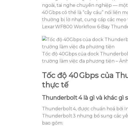
ngoài, tai nghe chuyên nghiệp — một 
40 Gbps có thể là “cây cầu” nối liền mọ
thường bị lờ nhạt, cung cấp các mẹo t
Lexar WF800 Workflow 6‑Bay Thunder
Tốc độ 40Gbps của dock Thunderbolt 
trường làm việc đa phương tiện – Ảnh
Tốc độ 40 Gbps của Thu
thực tế
Thunderbolt 4 là gì và khác gì 
Thunderbolt 4, được chuẩn hoá bởi In
Thunderbolt 3 nhưng bổ sung các yêu
bao gồm: