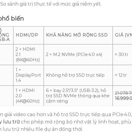
: So sánh giá trị thực tế với mức giá niêm yết.
phổ biến
Ố
ỔNG
HDMI/DP
KHẢ NĂNG MỞ RỘNG SSD
GIÁ (V
SB‑A
2 × HDMI
2.1
2 × M.2 NVMe (PCIe 4.0 x4)
≈ 30 tr
(8K@60Hz)
1 ×
DisplayPort
Không hỗ trợ SSD trực tiếp
≈ 12 tr
1.4
1 × HDMI
6 × bay 2.5″/3.5″ (USB‑3.2), hỗ
21 078 
2.0
trợ SSD NVMe thông qua khe
16 999 
(4K@60Hz)
cắm riêng
giải video cao hơn và hỗ trợ SSD trực tiếp qua PCIe 4.0,
y lưu trữ
cho phép mở rộng bộ nhớ vật lý linh hoạt, phù
 lưu trữ nhiều file dự án đồng thời.