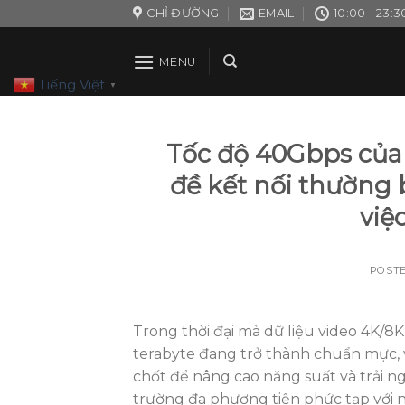
Skip
CHỈ ĐƯỜNG
EMAIL
10:00 - 23:3
to
content
MENU
Tiếng Việt
▼
Tốc độ 40Gbps của
đề kết nối thường 
việ
POST
Trong thời đại mà dữ liệu video 4K/8K
terabyte đang trở thành chuẩn mực, vi
chốt để nâng cao năng suất và trải n
trường đa phương tiện phức tạp với 