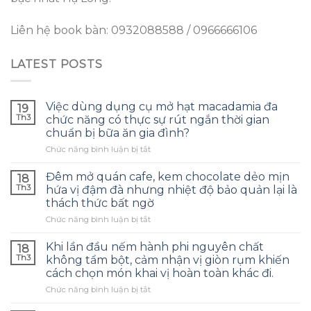
Liên hệ book bàn: 0932088588 / 0966666106
LATEST POSTS
Việc dùng dụng cụ mở hạt macadamia đa
19
Th3
chức năng có thực sự rút ngắn thời gian
chuẩn bị bữa ăn gia đình?
ở
Chức năng bình luận bị tắt
Việc
dùng
Đêm mở quán cafe, kem chocolate dẻo mịn
18
dụng
Th3
hứa vị đậm đà nhưng nhiệt độ bảo quản lại là
cụ
thách thức bất ngờ
mở
ở
Chức năng bình luận bị tắt
hạt
Đêm
macadamia
mở
đa
Khi lần đầu nếm hành phi nguyên chất
18
quán
chức
Th3
không tẩm bột, cảm nhận vị giòn rụm khiến
cafe,
năng
cách chọn món khai vị hoàn toàn khác đi.
kem
có
ở
Chức năng bình luận bị tắt
chocolate
thực
Khi
dẻo
sự