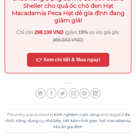
Sheller cho quả óc chó đen Hạt
Macadamia Peca Hạt dẻ gia đình đang
giảm giá!
Chỉ còn
298.100 VND
(giảm
19%
so với giá gốc
366.663 VND
)
👉 Xem chi tiết & Mua ngay!
This entry was posted in
Kinh nghiệm cuộc sống
and tagged
đa
chức năng
,
dụng cụ nhà bếp
,
tiết kiệm thời gian
,
hạt macadamia
,
nấu ăn gia đình
.