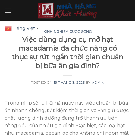
Skip
to
content
Tiếng Việt
▼
KINH NGHIỆM CUỘC SỐNG
Việc dùng dụng cụ mở hạt
macadamia đa chức năng có
thực sự rút ngắn thời gian chuẩn
bị bữa ăn gia đình?
POSTED ON
19 THÁNG 3, 2026
BY
ADMIN
Trong nhịp sống hối hả ngày nay, việc chuẩn bị bữa
ăn nhanh chóng, tiết kiệm thời gian và vẫn giữ được
chất lượng dinh dưỡng đang trở thành ưu tiên
hàng đầu của nhiều gia đình. Đặc biệt, các loại hạt
như macadamia, pecan, óc chó không chỉ ngon mắt