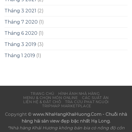
Tháng 3 2021
(2)
Tháng 7 2020
(1)
Tháng 6 2020
(1)
Tháng 3 2019
(3)
Tháng 1 2019
(1)
TRANG CHỦ
HÌNH ẢNH NHÀ HÀNG
MENU & CHỌN MÓN ONLINE
CÁC SUẤT ĂN
LIÊN HỆ & ĐẶT CHỖ
TRA CỨU PHẠT NGUỘI
TRIPMAP MARKETPLACE
Copyright ©
www.NhaHangKhaiHuong.Com - Chuỗi nhà
hàng hải sản view đẹp bậc nhất Hạ Long.
*Nhà hàng Khải Hương không bán bia có nồng độ cồn