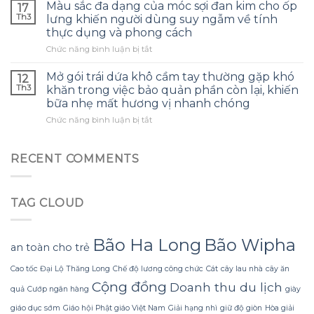
lần
mịn
rút
Màu sắc đa dạng của móc sợi đan kim cho ốp
17
đầu
hứa
ngắn
Th3
lưng khiến người dùng suy ngẫm về tính
nếm
vị
thời
thực dụng và phong cách
hành
đậm
gian
ở
Chức năng bình luận bị tắt
phi
đà
chuẩn
Màu
nguyên
nhưng
bị
sắc
chất
nhiệt
bữa
Mở gói trái dứa khô cầm tay thường gặp khó
12
đa
không
độ
ăn
Th3
khăn trong việc bảo quản phần còn lại, khiến
dạng
tẩm
bảo
gia
bữa nhẹ mất hương vị nhanh chóng
của
bột,
quản
đình?
ở
Chức năng bình luận bị tắt
móc
cảm
lại
Mở
sợi
nhận
là
gói
đan
vị
thách
trái
kim
giòn
RECENT COMMENTS
thức
dứa
cho
rụm
bất
khô
ốp
khiến
ngờ
cầm
lưng
cách
TAG CLOUD
tay
khiến
chọn
thường
người
món
gặp
dùng
khai
khó
suy
vị
Bão Ha Long
Bão Wipha
an toàn cho trẻ
khăn
ngẫm
hoàn
trong
về
toàn
Cao tốc Đại Lộ Thăng Long
Chế độ lương công chức
Cát
cây lau nhà
cây ăn
việc
tính
khác
Cộng đồng
Doanh thu du lịch
bảo
thực
đi.
quả
Cướp ngân hàng
giày
quản
dụng
giáo dục sớm
Giáo hội Phật giáo Việt Nam
Giải hạng nhì
giữ độ giòn
Hòa giải
phần
và