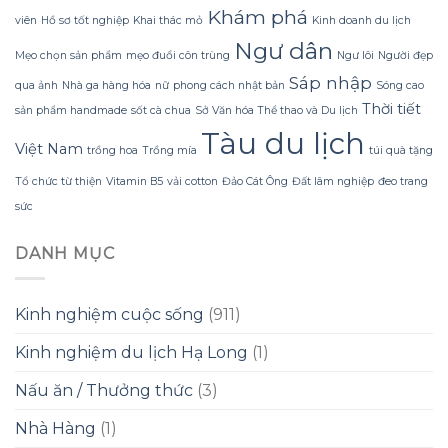
còn
phong
Khám phá
viên
Hồ sơ tốt nghiệp
Khai thác mỏ
Kinh doanh du lịch
lại,
cách
Ngư dân
khiến
Mẹo chọn sản phẩm
mẹo đuổi côn trùng
Ngư lôi
Người đẹp
bữa
nhẹ
Sáp nhập
qua ảnh
Nhà ga hàng hóa
nữ
phong cách nhật bản
Sóng cao
mất
Thời tiết
sản phẩm handmade
sốt cà chua
Sở Văn hóa Thể thao và Du lịch
hương
vị
Tàu du lịch
nhanh
Việt Nam
trồng hoa
Trồng mía
túi quà tặng
chóng
Tổ chức từ thiện
Vitamin B5
vải cotton
Đảo Cát Ông
Đất lâm nghiệp
đeo trang
sức
DANH MỤC
Kinh nghiệm cuộc sống
(911)
Kinh nghiệm du lịch Hạ Long
(1)
Nấu ăn / Thưởng thức
(3)
Nhà Hàng
(1)