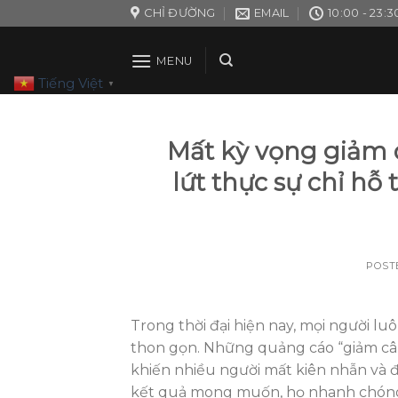
Skip
CHỈ ĐƯỜNG
EMAIL
10:00 - 23:3
to
content
MENU
Tiếng Việt
▼
Mất kỳ vọng giảm c
lứt thực sự chỉ hỗ
POST
Trong thời đại hiện nay, mọi người 
thon gọn. Những quảng cáo “giảm cân
khiến nhiều người mất kiên nhẫn và 
kết quả mong muốn, họ nhanh chóng 