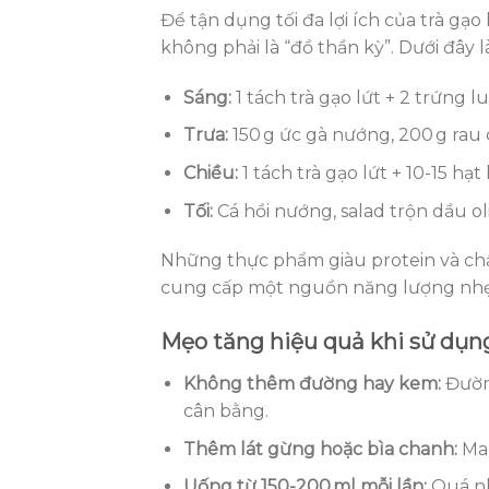
Để tận dụng tối đa lợi ích của trà g
không phải là “đồ thần kỳ”. Dưới đây
Sáng:
1 tách trà gạo lứt + 2 trứng l
Trưa:
150 g ức gà nướng, 200 g rau 
Chiều:
1 tách trà gạo lứt + 10-15 hạ
Tối:
Cá hồi nướng, salad trộn dầu ol
Những thực phẩm giàu protein và chất 
cung cấp một nguồn năng lượng nhẹ, 
Mẹo tăng hiệu quả khi sử dụng
Không thêm đường hay kem:
Đường
cân bằng.
Thêm lát gừng hoặc bìa chanh:
Man
Uống từ 150-200 ml mỗi lần:
Quá nh