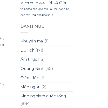
Tết cổ điển
khuyết tật
Tết 2026
vali cứng cáp
đặc sản Sa Đéc
đồng hồ
đeo tay
Ứng phó bão số 9
DANH MỤC
iều
Khuyến mại
(1)
lứt
Du lịch
(171)
Ẩm thực
(13)
Quảng Ninh
(30)
Điểm đến
(11)
ăn.
Món ngon
(2)
Kinh nghiệm cuộc sống
(884)