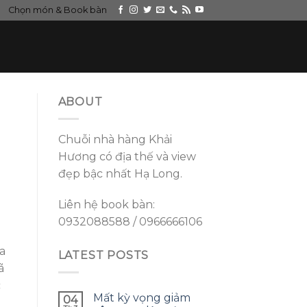
Chọn món & Book bàn
ABOUT
Chuỗi nhà hàng Khải
Hương có địa thế và view
đẹp bậc nhất Hạ Long.
Liên hệ book bàn:
0932088588 / 0966666106
a
LATEST POSTS
ã
c
Mất kỳ vọng giảm
04