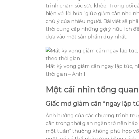
trình chăm sóc sức khỏe. Trong bối c
hiện với lời hứa “giúp giảm cân nhẹ n
chú ý của nhiều người. Bài viết sẽ phâ
thời cung cấp những gợi ý hữu ích đ
dựa vào một sản phẩm duy nhất.
Mất kỳ vọng giảm cân ngay lập tức, n
thời gian – Ảnh 1
Một cái nhìn tổng qua
Giấc mơ giảm cân “ngay lập tứ
Ảnh hưởng của các chương trình truy
cân trong thời gian ngắn trở nên hấp
một tuần” thường không phù hợp với n
ngột, nó có thể phản ứng bằng cách: