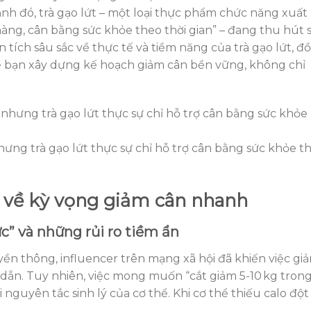
ảnh đó, trà gạo lứt – một loại thực phẩm chức năng xuất
hàng, cân bằng sức khỏe theo thời gian” – đang thu hút 
n tích sâu sắc về thực tế và tiềm năng của trà gạo lứt, đ
ể bạn xây dựng kế hoạch giảm cân bền vững, không chỉ
hưng trà gạo lứt thực sự chỉ hỗ trợ cân bằng sức khỏe t
n về kỳ vọng giảm cân nhanh
c” và những rủi ro tiềm ẩn
ền thông, influencer trên mạng xã hội đã khiến việc gi
 dẫn. Tuy nhiên, việc mong muốn “cắt giảm 5-10 kg tron
guyên tắc sinh lý của cơ thể. Khi cơ thể thiếu calo đột