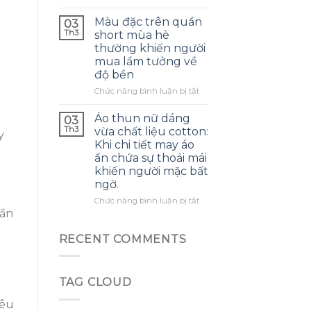
kẹo
Bánh
khỏe
và
mì
Màu đặc trên quần
theo
03
trang
đen
Th3
thời
short mùa hè
sức
lúa
gian
thường khiến người
nhỏ
mạch
mua lầm tưởng về
trở
nguyên
nên
độ bền
cám
dễ
không
ở
Chức năng bình luận bị tắt
dàng
đường
Màu
hơn
giúp
đặc
Áo thun nữ dáng
03
bao
kiểm
trên
Th3
vừa chất liệu cotton:
giờ
y
soát
quần
hết
Khi chi tiết may áo
cảm
short
ẩn chứa sự thoải mái
giác
mùa
khiến người mặc bất
đói,
hè
ngờ.
nhưng
thường
lại
khiến
ở
Chức năng bình luận bị tắt
gây
người
Áo
cần
hơi
mua
thun
khó
lầm
nữ
RECENT COMMENTS
chịu
tưởng
dáng
vào
về
vừa
buổi
độ
chất
sáng
bền
TAG CLOUD
liệu
cotton:
iêu
Khi