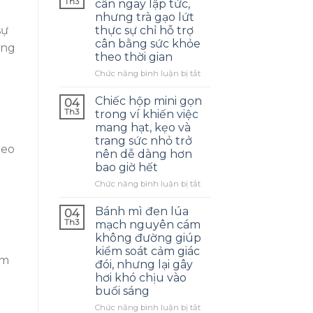
Th3
cân ngay lập tức,
nhưng trà gạo lứt
sự
thực sự chỉ hỗ trợ
cân bằng sức khỏe
ồng
theo thời gian
ở
Chức năng bình luận bị tắt
Mất
kỳ
Chiếc hộp mini gọn
04
vọng
Th3
trong ví khiến việc
giảm
mang hạt, kẹo và
cân
trang sức nhỏ trở
ngay
heo
nên dễ dàng hơn
lập
bao giờ hết
tức,
nhưng
ở
Chức năng bình luận bị tắt
trà
Chiếc
gạo
hộp
Bánh mì đen lúa
04
lứt
mini
Th3
mạch nguyên cám
thực
gọn
không đường giúp
sự
trong
kiểm soát cảm giác
chỉ
ví
ảm
đói, nhưng lại gây
hỗ
khiến
trợ
hơi khó chịu vào
g
việc
cân
buổi sáng
mang
bằng
hạt,
ở
Chức năng bình luận bị tắt
sức