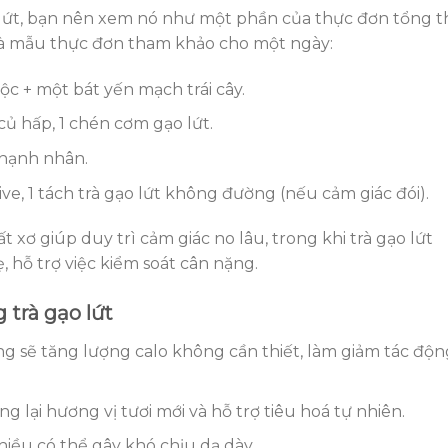
ạo lứt, bạn nên xem nó như một phần của thực đơn tổng t
 là mẫu thực đơn tham khảo cho một ngày:
uộc + một bát yến mạch trái cây.
củ hấp, 1 chén cơm gạo lứt.
t hạnh nhân.
ive, 1 tách trà gạo lứt không đường (nếu cảm giác đói).
xơ giúp duy trì cảm giác no lâu, trong khi trà gạo lứt
hỗ trợ việc kiểm soát cân nặng.
 trà gạo lứt
 sẽ tăng lượng calo không cần thiết, làm giảm tác độn
g lại hương vị tươi mới và hỗ trợ tiêu hoá tự nhiên.
iều có thể gây khó chịu dạ dày.