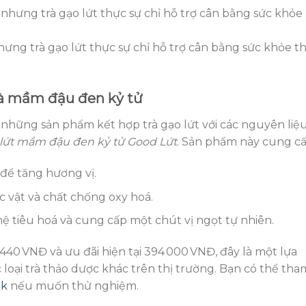
hưng trà gạo lứt thực sự chỉ hỗ trợ cân bằng sức khỏe t
 và mầm đậu đen kỷ tử
 những sản phẩm kết hợp trà gạo lứt với các nguyên liệ
 lứt mầm đậu đen kỷ tử Good Lứt
. Sản phẩm này cung cấ
 để tăng hương vị.
 vật và chất chống oxy hoá.
 hệ tiêu hoá và cung cấp một chút vị ngọt tự nhiên.
 440 VNĐ và ưu đãi hiện tại 394 000 VNĐ, đây là một lựa
 loại trà thảo dược khác trên thị trường. Bạn có thể tha
nk
nếu muốn thử nghiệm.