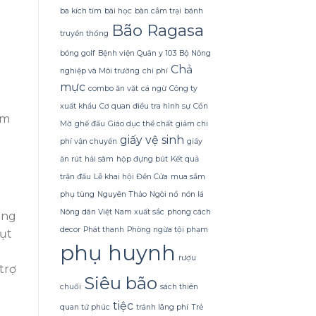
chi
ba kích tím
bài học
bàn cắm trại
bánh
tiết
Bão Ragasa
may
truyền thống
áo
bóng golf
Bệnh viện Quân y 103
Bộ Nông
ẩn
chứa
Chả
nghiệp và Môi trường
chi phí
sự
mực
combo ăn vặt
cá ngừ
Công ty
thoải
mái
xuất khẩu
Cơ quan điều tra hình sự
Cồn
khiến
âm
Mờ
ghế đẩu
Giáo dục thể chất
giảm chi
người
giấy vệ sinh
mặc
phí vận chuyển
giấy
bất
ăn rút
hải sâm
hộp đựng bút
Kết quả
ngờ.
trận đấu
Lễ khai hội Đền Cửa
mua sắm
phụ tùng
Nguyên Thảo
Ngòi nổ
nón lá
Nông dân Việt Nam xuất sắc
phong cách
ăng
decor
Phát thanh
Phòng ngừa tội phạm
hụt
phụ huynh
rượu
trợ
Siêu bão
chuối
sách thiên
tiệc
quan tứ phúc
tránh lãng phí
Trẻ