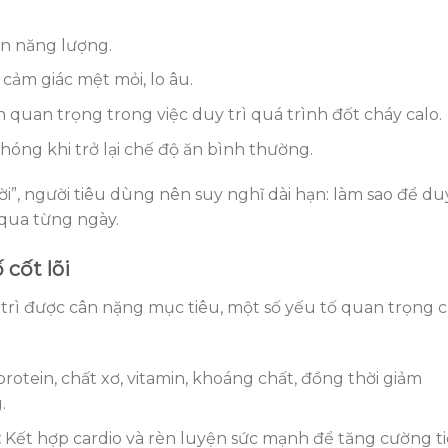
ồn năng lượng.
 cảm giác mệt mỏi, lo âu.
quan trọng trong việc duy trì quá trình đốt cháy calo.
óng khi trở lại chế độ ăn bình thường.
ời”, người tiêu dùng nên suy nghĩ dài hạn: làm sao để du
 qua từng ngày.
cốt lõi
trì được cân nặng mục tiêu, một số yếu tố quan trọng 
otein, chất xơ, vitamin, khoáng chất, đồng thời giảm
.
:
Kết hợp cardio và rèn luyện sức mạnh để tăng cường t