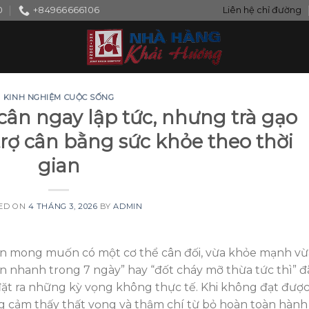
0
+84966666106
Liên hệ chỉ đường
KINH NGHIỆM CUỘC SỐNG
ân ngay lập tức, nhưng trà gạo
 trợ cân bằng sức khỏe theo thời
gian
ED ON
4 THÁNG 3, 2026
BY
ADMIN
luôn mong muốn có một cơ thể cân đối, vừa khỏe mạnh vừ
 nhanh trong 7 ngày” hay “đốt cháy mỡ thừa tức thì” đ
đặt ra những kỳ vọng không thực tế. Khi không đạt đượ
cảm thấy thất vọng và thậm chí từ bỏ hoàn toàn hành