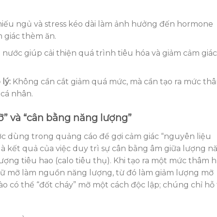
iếu ngủ và stress kéo dài làm ảnh hưởng đến hormone
m giác thèm ăn.
ước giúp cải thiện quá trình tiêu hóa và giảm cảm giác
lý:
Không cần cắt giảm quá mức, mà cần tạo ra mức th
 cá nhân.
ỡ” và “cân bằng năng lượng”
c dùng trong quảng cáo để gợi cảm giác “nguyên liệu
là kết quả của việc duy trì sự cân bằng âm giữa lượng n
lượng tiêu hao (calo tiêu thụ). Khi tạo ra một mức thâm 
trữ mỡ làm nguồn năng lượng, từ đó làm giảm lượng mỡ
ào có thể “đốt cháy” mỡ một cách độc lập; chúng chỉ hỗ 