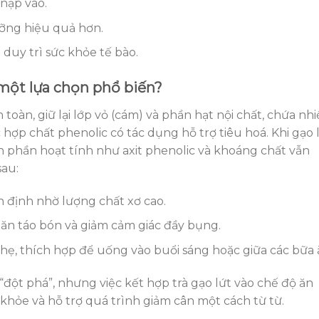
nạp vào.
ưỡng hiệu quả hơn.
duy trì sức khỏe tế bào.
h một lựa chọn phổ biến?
toàn, giữ lại lớp vỏ (cám) và phần hạt nội chất, chứa nh
 hợp chất phenolic có tác dụng hỗ trợ tiêu hoá. Khi gạo 
h phần hoạt tính như axit phenolic và khoáng chất vẫn
sau:
 định nhờ lượng chất xơ cao.
găn táo bón và giảm cảm giác đầy bụng.
ẹ, thích hợp để uống vào buổi sáng hoặc giữa các bữa 
ột phá”, nhưng việc kết hợp trà gạo lứt vào chế độ ăn
khỏe và hỗ trợ quá trình giảm cân một cách từ từ.