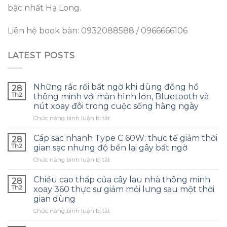
bậc nhất Hạ Long.
Liên hệ book bàn: 0932088588 / 0966666106
LATEST POSTS
Những rắc rối bất ngờ khi dùng đồng hồ
28
Th2
thông minh với màn hình lớn, Bluetooth và
nút xoay đôi trong cuộc sống hằng ngày
ở
Chức năng bình luận bị tắt
Những
rắc
Cáp sạc nhanh Type C 60W: thực tế giảm thời
28
rối
Th2
gian sạc nhưng độ bền lại gây bất ngờ
bất
ở
Chức năng bình luận bị tắt
ngờ
Cáp
khi
sạc
dùng
Chiều cao thấp của cây lau nhà thông minh
28
nhanh
đồng
Th2
xoay 360 thực sự giảm mỏi lưng sau một thời
Type
hồ
gian dùng
C
thông
ở
Chức năng bình luận bị tắt
60W:
minh
Chiều
thực
với