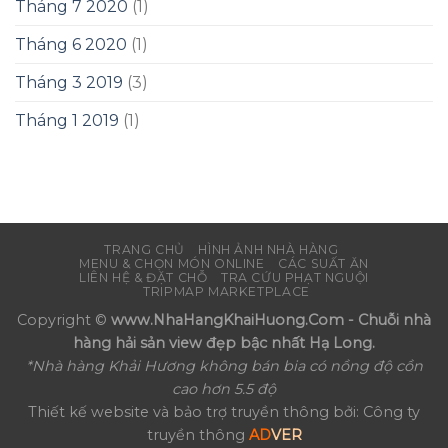
Tháng 7 2020
(1)
Tháng 6 2020
(1)
Tháng 3 2019
(3)
Tháng 1 2019
(1)
TRANG CHỦ
HÌNH ẢNH NHÀ HÀNG
MENU & CHỌN MÓN ONLINE
CÁC SUẤT ĂN
LIÊN HỆ & ĐẶT CHỖ
TRA CỨU PHẠT NGUỘI
TRIPMAP MARKETPLACE
Copyright ©
www.NhaHangKhaiHuong.Com - Chuỗi nhà
hàng hải sản view đẹp bậc nhất Hạ Long.
*Nhà hàng Khải Hương không bán bia có nồng độ cồn
cao hơn 5.5 độ
Thiết kế website và bảo trợ truyền thông bởi: Công ty
truyền thông
AD
VER