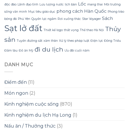
vạch
so
Lốc
độc đáo
Lãnh đạo tỉnh
Lưu lượng nước
lịch bàn
mang thai
Môi trường
với
phong cách Hàn Quốc
sống văn minh
Mục tiêu giáo dục
Phong trào
kỳ
Sách
vọng
bóng đá
Phú Yên
Quyền lực ngầm
Rơi xuống thác
Star Voyager
Sạt lở đất
Thủy
Thiết kế logo
thất vọng
Thể thao Hà Nội
sản
Tuyến đường sắt
xăm thân
Xử lý theo pháp luật
Điện lực Đông Triều
đi du lịch
Đắm tàu
Đồ ăn Mỹ
Ưu đãi cuối năm
DANH MỤC
Điểm đến
(11)
Món ngon
(2)
Kinh nghiệm cuộc sống
(870)
Kinh nghiệm du lịch Hạ Long
(1)
Nấu ăn / Thưởng thức
(3)