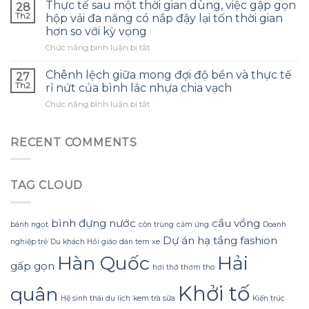
cao
tế
Thực tế sau một thời gian dùng, việc gập gọn
màn
28
thấp
giảm
hình
Th2
hộp vải đa năng có nắp đậy lại tốn thời gian
của
thời
lớn,
hơn so với kỳ vọng
cây
gian
Bluetooth
ở
Chức năng bình luận bị tắt
lau
sạc
và
Thực
nhà
nhưng
nút
tế
thông
độ
Chênh lệch giữa mong đợi độ bền và thực tế
xoay
27
sau
minh
bền
Th2
đôi
rỉ nứt của bình lắc nhựa chia vạch
một
xoay
lại
trong
ở
Chức năng bình luận bị tắt
thời
360
gây
cuộc
Chênh
gian
thực
bất
sống
lệch
dùng,
sự
ngờ
hằng
giữa
RECENT COMMENTS
việc
giảm
ngày
mong
gập
mỏi
đợi
gọn
lưng
độ
hộp
sau
TAG CLOUD
bền
vải
một
và
đa
thời
thực
năng
gian
tế
bình đựng nước
cầu vồng
có
dùng
bánh ngọt
côn trùng
cảm ứng
Doanh
rỉ
nắp
Dự án hạ tầng
fashion
nghiệp trẻ
Du khách Hồi giáo
dán tem xe
nứt
đậy
của
Hàn Quốc
Hải
lại
gấp gọn
bình
hơi thở thơm tho
tốn
lắc
thời
Khởi tố
quân
nhựa
gian
Hệ sinh thái du lịch
kem trà sữa
Kiến trúc
chia
hơn