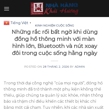
Skip
to
content
Tiếng Việt
▼
KINH NGHIỆM CUỘC SỐNG
Những rắc rối bất ngờ khi dùng
đồng hồ thông minh với màn
hình lớn, Bluetooth và nút xoay
đôi trong cuộc sống hằng ngày
POSTED ON
28 THÁNG 2, 2026
BY
ADMIN
Trong thời đại công nghệ “của mọi người”, đồng hồ
thông minh đã trở thành một phụ kiện không thể
thiếu, giúp chúng ta quản lý sức khỏe, nhận thông
báo và thậm chí điều khiển các thiết bị khác chỉ
bằng một cái chạm. Tuy nhiên, khi các nhà sản xuất