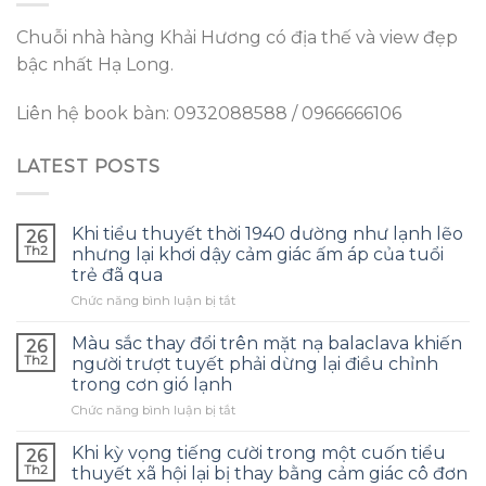
Chuỗi nhà hàng Khải Hương có địa thế và view đẹp
bậc nhất Hạ Long.
Liên hệ book bàn: 0932088588 / 0966666106
LATEST POSTS
Khi tiểu thuyết thời 1940 dường như lạnh lẽo
26
Th2
nhưng lại khơi dậy cảm giác ấm áp của tuổi
trẻ đã qua
ở
Chức năng bình luận bị tắt
Khi
tiểu
Màu sắc thay đổi trên mặt nạ balaclava khiến
26
thuyết
Th2
người trượt tuyết phải dừng lại điều chỉnh
thời
trong cơn gió lạnh
1940
ở
Chức năng bình luận bị tắt
dường
Màu
như
sắc
lạnh
Khi kỳ vọng tiếng cười trong một cuốn tiểu
26
thay
lẽo
Th2
thuyết xã hội lại bị thay bằng cảm giác cô đơn
đổi
nhưng