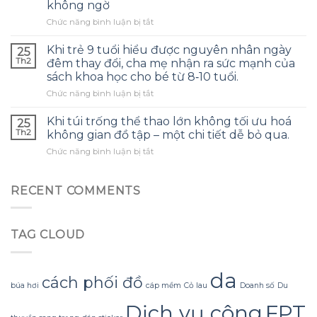
không ngờ
trên
lại
ở
Chức năng bình luận bị tắt
mặt
khơi
Khi
nạ
dậy
kỳ
balaclava
cảm
Khi trẻ 9 tuổi hiểu được nguyên nhân ngày
25
vọng
khiến
giác
Th2
đêm thay đổi, cha mẹ nhận ra sức mạnh của
tiếng
người
ấm
sách khoa học cho bé từ 8‑10 tuổi.
cười
trượt
áp
ở
Chức năng bình luận bị tắt
trong
tuyết
của
Khi
một
phải
tuổi
trẻ
cuốn
dừng
trẻ
Khi túi trống thể thao lớn không tối ưu hoá
25
9
tiểu
lại
đã
Th2
không gian đồ tập – một chi tiết dễ bỏ qua.
tuổi
thuyết
điều
qua
ở
Chức năng bình luận bị tắt
hiểu
xã
chỉnh
Khi
được
hội
trong
túi
nguyên
lại
cơn
trống
RECENT COMMENTS
nhân
bị
gió
thể
ngày
thay
lạnh
thao
đêm
bằng
lớn
thay
cảm
TAG CLOUD
không
đổi,
giác
tối
cha
cô
ưu
mẹ
đơn
hoá
nhận
da
không
cách phối đồ
không
ra
ngờ
búa hơi
cáp mềm
Cỏ lau
Doanh số
Du
gian
sức
Dịch vụ công
FPT
đồ
mạnh