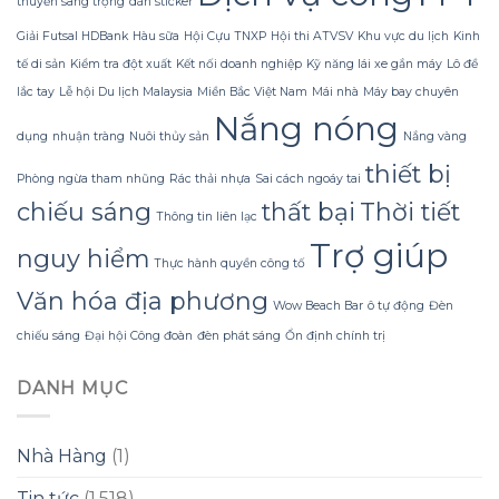
thuyền sang trọng
dán sticker
tập
của
–
sách
Giải Futsal HDBank
Hàu sữa
Hội Cựu TNXP
Hội thi ATVSV
Khu vực du lịch
Kinh
một
khoa
chi
học
tế di sản
Kiểm tra đột xuất
Kết nối doanh nghiệp
Kỹ năng lái xe gắn máy
Lô đề
tiết
cho
lắc tay
Lễ hội Du lịch Malaysia
Miền Bắc Việt Nam
Mái nhà
Máy bay chuyên
dễ
bé
bỏ
Nắng nóng
từ
qua.
dụng
nhuận tràng
Nuôi thủy sản
Nắng vàng
8‑10
tuổi.
thiết bị
Phòng ngừa tham nhũng
Rác thải nhựa
Sai cách ngoáy tai
chiếu sáng
thất bại
Thời tiết
Thông tin liên lạc
Trợ giúp
nguy hiểm
Thực hành quyền công tố
Văn hóa địa phương
Wow Beach Bar
ô tự động
Đèn
chiếu sáng
Đại hội Công đoàn
đèn phát sáng
Ổn định chính trị
DANH MỤC
Nhà Hàng
(1)
Tin tức
(1.518)