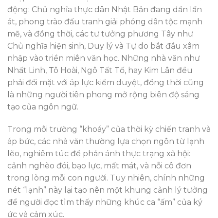
động: Chủ nghĩa thực dân Nhật Bản đang dần lấn
át, phong trào đấu tranh giải phóng dân tộc mạnh
mẽ, và đồng thời, các tư tưởng phương Tây như
Chủ nghĩa hiện sinh, Duy lý và Tự do bắt đầu xâm
nhập vào triền miên văn học. Những nhà văn như
Nhất Linh, Tô Hoài, Ngô Tất Tố, hay Kim Lân đều
phải đối mặt với áp lực kiểm duyệt, đồng thời cũng
là những người tiên phong mở rộng biên độ sáng
tạo của ngôn ngữ.
Trong môi trường “khoáy” của thời kỳ chiến tranh và
áp bức, các nhà văn thường lựa chọn ngôn từ lạnh
lẽo, nghiêm túc để phản ánh thực trạng xã hội:
cảnh nghèo đói, bạo lực, mất mát, và nỗi cô đơn
trong lòng mỗi con người. Tuy nhiên, chính những
nét “lạnh” này lại tạo nên một khung cảnh lý tưởng
để người đọc tìm thấy những khúc ca “ấm” của ký
ức và cảm xúc.