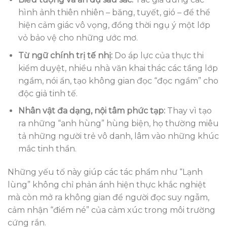
hình ảnh thiên nhiên – băng, tuyết, gió – để thể
hiện cảm giác vô vọng, đồng thời ngụ ý một lớp
vỏ bảo vệ cho những ước mơ.
Từ ngữ chính trị tế nhị:
Do áp lực của thực thi
kiểm duyệt, nhiều nhà văn khai thác các tầng lớp
ngầm, nói ẩn, tạo không gian đọc “đọc ngầm” cho
độc giả tinh tế.
Nhân vật đa dạng, nội tâm phức tạp:
Thay vì tạo
ra những “anh hùng” hùng biện, họ thường miêu
tả những người trẻ vô danh, lâm vào những khúc
mắc tinh thần.
Những yếu tố này giúp các tác phẩm như “Lạnh
lùng” không chỉ phản ánh hiện thực khắc nghiệt
mà còn mở ra không gian để người đọc suy ngẫm,
cảm nhận “điểm né” của cảm xúc trong môi trường
cứng rắn.