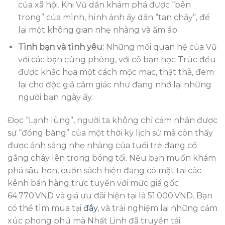
của xã hội. Khi Vũ dần khám phá được “bên
trong” của mình, hình ảnh ấy dần “tan chảy”, để
lại một không gian nhẹ nhàng và ấm áp.
Tình bạn và tình yêu:
Những mối quan hệ của Vũ
với các bạn cùng phòng, với cô bạn học Trúc đều
được khắc họa một cách mộc mạc, thật thà, đem
lại cho độc giả cảm giác như đang nhớ lại những
người bạn ngày ấy.
Đọc “Lạnh lùng”, người ta không chỉ cảm nhận được
sự “đóng băng” của một thời kỳ lịch sử mà còn thấy
được ánh sáng nhẹ nhàng của tuổi trẻ đang cố
gắng cháy lên trong bóng tối. Nếu bạn muốn khám
phá sâu hơn, cuốn sách hiện đang có mặt tại các
kênh bán hàng trực tuyến với mức giá gốc
64.770 VND và giá ưu đãi hiện tại là 51.000 VND. Bạn
có thể tìm mua tại
đây
, và trải nghiệm lại những cảm
xúc phong phú mà Nhất Linh đã truyền tải.