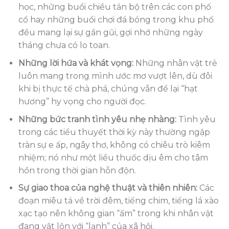
học, những buổi chiều tản bộ trên các con phố
cổ hay những buổi chơi đá bóng trong khu phố
đều mang lại sự gần gũi, gợi nhớ những ngày
tháng chưa có lo toan.
Những lời hứa và khát vọng:
Những nhân vật trẻ
luôn mang trong mình ước mơ vượt lên, dù đôi
khi bị thực tế chà phá, chúng vẫn để lại “hạt
hương” hy vọng cho người đọc.
Những bức tranh tình yêu nhẹ nhàng:
Tình yêu
trong các tiểu thuyết thời kỳ này thường ngập
tràn sự e ấp, ngây thơ, không có chiêu trò kiêm
nhiệm; nó như một liều thuốc dịu êm cho tâm
hồn trong thời gian hỗn độn.
Sự giao thoa của nghệ thuật và thiên nhiên:
Các
đoạn miêu tả về trời đêm, tiếng chim, tiếng lá xào
xạc tạo nên không gian “ấm” trong khi nhân vật
đang vật lộn với “lạnh” của xã hội.