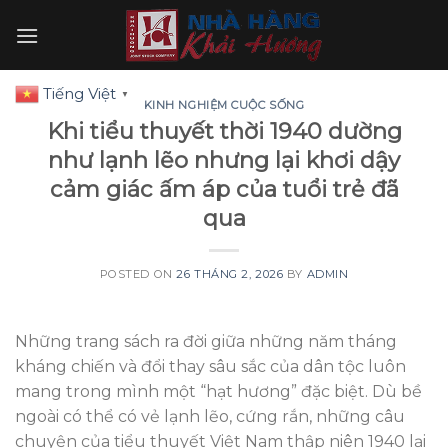
Skip
to
content
Tiếng Việt
▼
KINH NGHIỆM CUỘC SỐNG
Khi tiểu thuyết thời 1940 dường
như lạnh lẽo nhưng lại khơi dậy
cảm giác ấm áp của tuổi trẻ đã
qua
POSTED ON
26 THÁNG 2, 2026
BY
ADMIN
Những trang sách ra đời giữa những năm tháng
kháng chiến và đổi thay sâu sắc của dân tộc luôn
mang trong mình một “hạt hương” đặc biệt. Dù bề
ngoài có thể có vẻ lạnh lẽo, cứng rắn, những câu
chuyện của tiểu thuyết Việt Nam thập niên 1940 lại