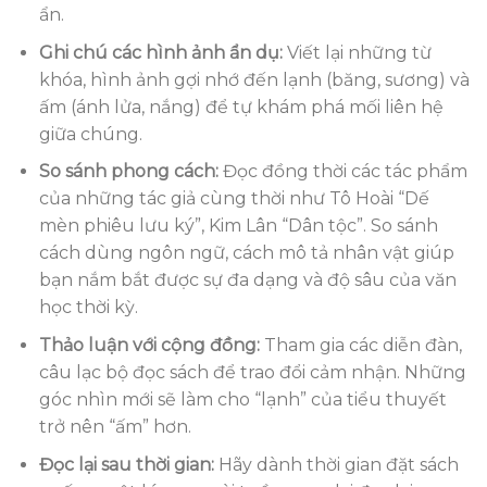
ẩn.
Ghi chú các hình ảnh ẩn dụ:
Viết lại những từ
khóa, hình ảnh gợi nhớ đến lạnh (băng, sương) và
ấm (ánh lửa, nắng) để tự khám phá mối liên hệ
giữa chúng.
So sánh phong cách:
Đọc đồng thời các tác phẩm
của những tác giả cùng thời như Tô Hoài “Dế
mèn phiêu lưu ký”, Kim Lân “Dân tộc”. So sánh
cách dùng ngôn ngữ, cách mô tả nhân vật giúp
bạn nắm bắt được sự đa dạng và độ sâu của văn
học thời kỳ.
Thảo luận với cộng đồng:
Tham gia các diễn đàn,
câu lạc bộ đọc sách để trao đổi cảm nhận. Những
góc nhìn mới sẽ làm cho “lạnh” của tiểu thuyết
trở nên “ấm” hơn.
Đọc lại sau thời gian:
Hãy dành thời gian đặt sách