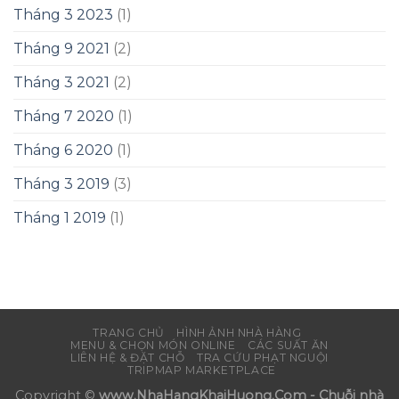
Tháng 3 2023
(1)
Tháng 9 2021
(2)
Tháng 3 2021
(2)
Tháng 7 2020
(1)
Tháng 6 2020
(1)
Tháng 3 2019
(3)
Tháng 1 2019
(1)
TRANG CHỦ
HÌNH ẢNH NHÀ HÀNG
MENU & CHỌN MÓN ONLINE
CÁC SUẤT ĂN
LIÊN HỆ & ĐẶT CHỖ
TRA CỨU PHẠT NGUỘI
TRIPMAP MARKETPLACE
Copyright ©
www.NhaHangKhaiHuong.Com - Chuỗi nhà