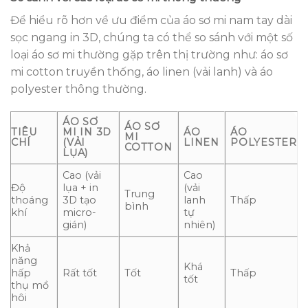
Để hiểu rõ hơn về ưu điểm của áo sơ mi nam tay dài
sọc ngang in 3D, chúng ta có thể so sánh với một số
loại áo sơ mi thường gặp trên thị trường như: áo sơ
mi cotton truyền thống, áo linen (vải lanh) và áo
polyester thông thường.
ÁO SƠ
ÁO SƠ
TIÊU
MI IN 3D
ÁO
ÁO
MI
CHÍ
(VẢI
LINEN
POLYESTER
COTTON
LỤA)
Cao (vải
Cao
Độ
lụa + in
(vải
Trung
thoáng
3D tạo
lanh
Thấp
bình
khí
micro-
tự
gián)
nhiên)
Khả
năng
Khá
hấp
Rất tốt
Tốt
Thấp
tốt
thụ mồ
hôi