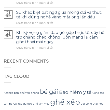
ở
Chức năng bình luận bị tắt
đai
mang
Chi
thời
lại
tiết
thượng,
Sự khác biệt bất ngờ giữa mong đợi và thực
cảm
21
viền
nhưng
giác
Th2
tế khi dùng nghệ vàng mật ong lần đầu
tay
tại
mát
ở
Chức năng bình luận bị tắt
của
sao
lạnh
Sự
áo
lại
suốt
khác
sơ
Khi kỳ vọng giảm đau gối gặp thực tế: dây hỗ
gây
21
cả
biệt
mi
cảm
Th2
trợ chằng chéo không luôn mang lại cảm
ngày,
bất
trắng
giác
khiến
giác thoải mái ngay
ngờ
dài
chèn
mọi
ở
Chức năng bình luận bị tắt
giữa
tay
ép
người
Khi
mong
mùa
khi
ngỡ
kỳ
đợi
thu
ngồi
ngàng
vọng
và
RECENT COMMENTS
thường
lâu
giảm
thực
bị
đau
tế
bỏ
gối
khi
qua,
TAG CLOUD
gặp
dùng
nhưng
thực
nghệ
lại
tế:
vàng
gây
dây
mật
bé gái
bất
Bảo hiểm y tế
Asanzo
bàn ghế văn phòng
Công tác
hỗ
ong
tiện
trợ
lần
khi
ghế xếp
chằng
đầu
tham
cán bộ
Cải tạo
dự tiệc
ghế làm việc
gối công thái học
chéo
dự
không