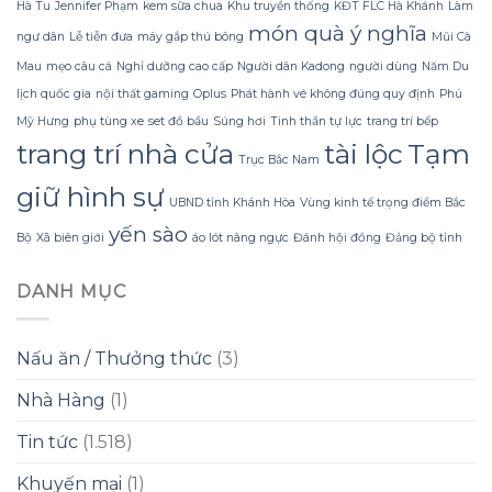
hội
Hà Tu
Jennifer Phạm
kem sữa chua
Khu truyền thống
KĐT FLC Hà Khánh
Làm
luôn
nghị
món quà ý nghĩa
mang
ngư dân
Lễ tiễn đưa
máy gắp thú bông
Mũi Cà
lại
Mau
mẹo câu cá
Nghỉ dưỡng cao cấp
Người dân Kadong
người dùng
Năm Du
cảm
giác
lịch quốc gia
nội thất gaming
Oplus
Phát hành vé không đúng quy định
Phú
thoải
Mỹ Hưng
phụ tùng xe
set đồ bầu
Súng hơi
Tinh thần tự lực
trang trí bếp
mái
trang trí nhà cửa
tài lộc
Tạm
ngay
Trục Bắc Nam
giữ hình sự
UBND tỉnh Khánh Hòa
Vùng kinh tế trọng điểm Bắc
yến sào
Bộ
Xã biên giới
áo lót nâng ngực
Đánh hội đồng
Đảng bộ tỉnh
DANH MỤC
Nấu ăn / Thưởng thức
(3)
Nhà Hàng
(1)
Tin tức
(1.518)
Khuyến mại
(1)