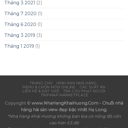
Tháng 3 2021
(2)
Tháng 7 2020
(1)
Tháng 6 2020
(1)
Tháng 3 2019
(3)
Tháng 1 2019
(1)
TRANG CHỦ
HÌNH ẢNH NHÀ HÀNG
MENU & CHỌN MÓN ONLINE
CÁC SUẤT ĂN
LIÊN HỆ & ĐẶT CHỖ
TRA CỨU PHẠT NGUỘI
TRIPMAP MARKETPLACE
Copyright ©
www.NhaHangKhaiHuong.Com - Chuỗi nhà
hàng hải sản view đẹp bậc nhất Hạ Long.
*Nhà hàng Khải Hương không bán bia có nồng độ cồn
cao hơn 5.5 độ