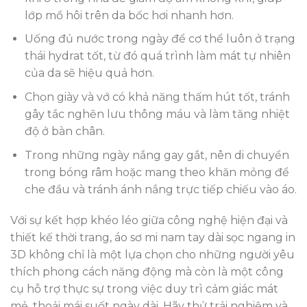
lớp mồ hôi trên da bốc hơi nhanh hơn.
Uống đủ nước trong ngày để cơ thể luôn ở trạng
thái hydrat tốt, từ đó quá trình làm mát tự nhiên
của da sẽ hiệu quả hơn.
Chọn giày và vớ có khả năng thấm hút tốt, tránh
gây tắc nghẽn lưu thông máu và làm tăng nhiệt
độ ở bàn chân.
Trong những ngày nắng gay gắt, nên di chuyển
trong bóng râm hoặc mang theo khăn mỏng để
che đầu và tránh ánh nắng trực tiếp chiếu vào áo.
Với sự kết hợp khéo léo giữa công nghệ hiện đại và
thiết kế thời trang, áo sơ mi nam tay dài sọc ngang in
3D không chỉ là một lựa chọn cho những người yêu
thích phong cách năng động mà còn là một công
cụ hỗ trợ thực sự trong việc duy trì cảm giác mát
mẻ, thoải mái suốt ngày dài. Hãy thử trải nghiệm và