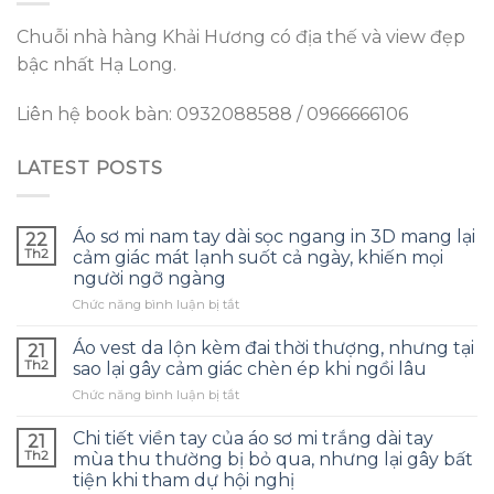
Chuỗi nhà hàng Khải Hương có địa thế và view đẹp
bậc nhất Hạ Long.
Liên hệ book bàn: 0932088588 / 0966666106
LATEST POSTS
Áo sơ mi nam tay dài sọc ngang in 3D mang lại
22
Th2
cảm giác mát lạnh suốt cả ngày, khiến mọi
người ngỡ ngàng
ở
Chức năng bình luận bị tắt
Áo
sơ
Áo vest da lộn kèm đai thời thượng, nhưng tại
21
mi
Th2
sao lại gây cảm giác chèn ép khi ngồi lâu
nam
ở
Chức năng bình luận bị tắt
tay
Áo
dài
vest
sọc
Chi tiết viền tay của áo sơ mi trắng dài tay
21
da
ngang
Th2
mùa thu thường bị bỏ qua, nhưng lại gây bất
lộn
in
tiện khi tham dự hội nghị
kèm
3D