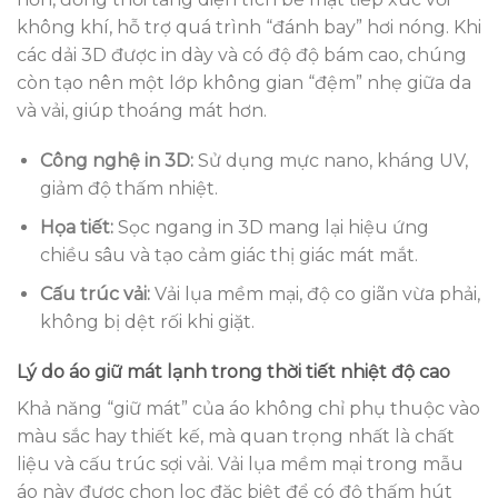
không khí, hỗ trợ quá trình “đánh bay” hơi nóng. Khi
các dải 3D được in dày và có độ độ bám cao, chúng
còn tạo nên một lớp không gian “đệm” nhẹ giữa da
và vải, giúp thoáng mát hơn.
Công nghệ in 3D:
Sử dụng mực nano, kháng UV,
giảm độ thấm nhiệt.
Họa tiết:
Sọc ngang in 3D mang lại hiệu ứng
chiều sâu và tạo cảm giác thị giác mát mắt.
Cấu trúc vải:
Vải lụa mềm mại, độ co giãn vừa phải,
không bị dệt rối khi giặt.
Lý do áo giữ mát lạnh trong thời tiết nhiệt độ cao
Khả năng “giữ mát” của áo không chỉ phụ thuộc vào
màu sắc hay thiết kế, mà quan trọng nhất là chất
liệu và cấu trúc sợi vải. Vải lụa mềm mại trong mẫu
áo này được chọn lọc đặc biệt để có độ thấm hút