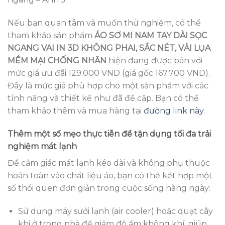
Nếu bạn quan tâm và muốn thử nghiệm, có thể
tham khảo sản phẩm
ÁO SƠ MI NAM TAY DÀI SỌC
NGANG VAI IN 3D KHÔNG PHAI, SẮC NÉT, VẢI LỤA
MỀM MẠI CHỐNG NHĂN
hiện đang được bán với
mức giá ưu đãi 129.000 VND (giá gốc 167.700 VND).
Đây là mức giá phù hợp cho một sản phẩm với các
tính năng và thiết kế như đã đề cập. Bạn có thể
tham khảo thêm và mua hàng tại
đường link này
.
Thêm một số mẹo thực tiễn để tận dụng tối đa trải
nghiệm mát lạnh
Để cảm giác mát lạnh kéo dài và không phụ thuộc
hoàn toàn vào chất liệu áo, bạn có thể kết hợp một
số thói quen đơn giản trong cuộc sống hàng ngày:
Sử dụng máy sưởi lạnh (air cooler) hoặc quạt cây
khi ở trong nhà để giảm độ ẩm không khí, giúp