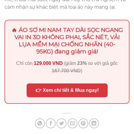
cảm nhận sự khác biệt mà loại áo này mang lại.
🔥 ÁO SƠ MI NAM TAY DÀI SỌC NGANG
VAI IN 3D KHÔNG PHAI, SẮC NÉT, VẢI
LỤA MỀM MẠI CHỐNG NHĂN (40-
95KG) đang giảm giá!
Chỉ còn
129.000 VND
(giảm
23%
so với giá gốc
167.700 VND
)
👉 Xem chi tiết & Mua ngay!