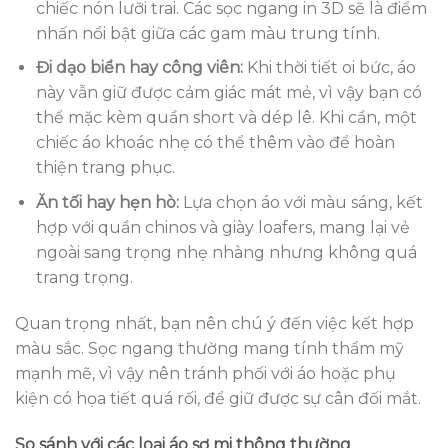
chiếc nón lưỡi trai. Các sọc ngang in 3D sẽ là điểm
nhấn nổi bật giữa các gam màu trung tính.
Đi dạo biển hay công viên:
Khi thời tiết oi bức, áo
này vẫn giữ được cảm giác mát mẻ, vì vậy bạn có
thể mặc kèm quần short và dép lê. Khi cần, một
chiếc áo khoác nhẹ có thể thêm vào để hoàn
thiện trang phục.
Ăn tối hay hẹn hò:
Lựa chọn áo với màu sáng, kết
hợp với quần chinos và giày loafers, mang lại vẻ
ngoài sang trọng nhẹ nhàng nhưng không quá
trang trọng.
Quan trọng nhất, bạn nên chú ý đến việc kết hợp
màu sắc. Sọc ngang thường mang tính thẩm mỹ
mạnh mẽ, vì vậy nên tránh phối với áo hoặc phụ
kiện có họa tiết quá rối, để giữ được sự cân đối mắt.
So sánh với các loại áo sơ mi thông thường