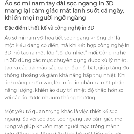
Áo sơ mi nam tay dài sọc ngang in 3D
mang lại cảm giác mát lạnh suốt cả ngày,
khiến mọi người ngỡ ngàng
Đặc điểm thiết kế và công nghệ in 3D
Áo sơ mi nam với họa tiết sọc ngang không chỉ là
một kiểu dáng cổ điển, mà khi kết hợp công nghệ in
3D, nó tạo ra một lớp “tối ưu nhiệt” mới. Công nghệ
in 3D dùng các mực chuyên dụng được xử lý nhiệt,
tạo ra các dải màu sắc ba chiều nổi bật, giúp tăng độ
thông thoáng và giảm khả năng hấp thụ nhiệt. Khi
ánh nắng chiếu vào, lớp màu in phản xạ một phần
năng lượng, khiến áo duy trì nhiệt độ thấp hơn so
với các áo được nhuộm thông thường.
Một yếu tố quan trọng khác là việc thiết kế sọc
ngang. So với sọc dọc, sọc ngang tạo cảm giác mở
rộng và giúp khuôn mặt người mặc trông mảnh
hơn, đồng thời tăng diện tích bề mặt tiếp xúc với