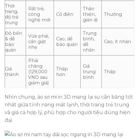
Thời
Rất trẻ,
Thân
trang,
công
Cổ điển
thiện,
Thường
độ trẻ
nghệ mới
giản dị
trung
Độ bền
Trung
Vừa phải,
& dễ
Cao, dễ
bình,
cần giặt
Cao, ít nhăn
bảo
bảo quản
dễ
nhẹ
quản
nhăn
Phải
chăng
Giá
Giá
Thấp
(129,000
trung
Thấp
thành
hơn
VND sau
bình
giảm giá)
Nhìn chung, áo sơ mi in 3D mang lại sự cân bằng tốt
nhất giữa tính năng mát lạnh, thời trang trẻ trung
và giá cả hợp lý, phù hợp cho người tiêu dùng hiện
đại.