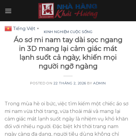
Skip
to
content
Tiếng Việt
▼
KINH NGHIỆM CUỘC SỐNG
Áo sơ mi nam tay dài sọc ngang
in 3D mang lại cảm giác mát
lạnh suốt cả ngày, khiến mọi
người ngỡ ngàng
POSTED ON
22 THÁNG 2, 2026
BY
ADMIN
Trong mùa hè oi bức, việc tìm kiếm một chiếc áo sơ
mi nam vừa thời trang, vừa thoải mái và mang lại
cảm giác mát lạnh suốt ngày là nhiệm vụ khó khăn
đối với nhiều người. Đặc biệt khi thời trang nam
ngày càng đa dạng, người tiêu dùng không chỉ