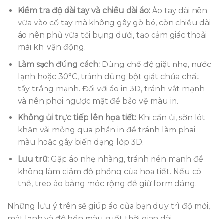
Kiểm tra độ dài tay và chiều dài áo:
Áo tay dài nên
vừa vào cổ tay mà không gây gò bó, còn chiều dài
áo nên phủ vừa tới bụng dưới, tạo cảm giác thoải
mái khi vận động.
Làm sạch đúng cách:
Dùng chế độ giặt nhẹ, nước
lạnh hoặc 30°C, tránh dùng bột giặt chứa chất
tẩy trắng mạnh. Đối với áo in 3D, tránh vắt mạnh
và nên phơi ngược mặt để bảo vệ màu in.
Không ủi trực tiếp lên họa tiết:
Khi cần ủi, sờn lót
khăn vải mỏng qua phần in để tránh làm phai
màu hoặc gây biến dạng lớp 3D.
Lưu trữ:
Gập áo nhẹ nhàng, tránh nén mạnh để
không làm giảm độ phồng của họa tiết. Nếu có
thể, treo áo bằng móc rộng để giữ form dáng.
Những lưu ý trên sẽ giúp áo của bạn duy trì độ mới,
mát lạnh và độ bền màu suốt thời gian dài.