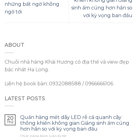
khiến không gian Giáng
những bất ngờ không
sinh ấm cúng hơn hẳn so
ngờ tới
với kỳ vọng ban đầu
ABOUT
Chuỗi nhà hàng Khải Hương có địa thế và view đẹp
bậc nhất Hạ Long.
Liên hệ book bàn: 0932088588 / 0966666106
LATEST POSTS
Quấn hàng mét dây LED rễ cá quanh cây
20
Th2
thông khiến không gian Giáng sinh ấm cúng
hơn hẳn so với kỳ vọng ban đầu
ở
Chức năng bình luận bị tắt