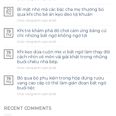
Quấn
hàng
Bí mật nhỏ mà các bậc cha mẹ thường bỏ
20
mét
Th2
qua khi cho bé ăn kẹo dẻo lợi khuẩn
dây
ở
Chức năng bình luận bị tắt
LED
Bí
rễ
mật
cá
Khi trẻ khám phá đồ chơi cảm ứng bằng cử
19
nhỏ
quanh
Th2
chỉ: những bất ngờ không ngờ tới
mà
cây
ở
Chức năng bình luận bị tắt
các
thông
Khi
bậc
khiến
trẻ
cha
Khi kẹo dừa cuộn mix vị bất ngờ làm thay đổi
không
19
khám
mẹ
Th2
cách nhìn về món vải giải khát trong những
gian
phá
thường
Giáng
buổi chiều nhà bếp.
đồ
bỏ
sinh
ở
Chức năng bình luận bị tắt
chơi
qua
ấm
Khi
cảm
khi
cúng
kẹo
ứng
Bỏ qua bộ phụ kiện trong hộp đựng rượu
cho
19
hơn
dừa
bằng
bé
Th2
vang cao cấp có thể làm gián đoạn bất ngờ
hẳn
cuộn
cử
ăn
so
buổi tiệc
mix
chỉ:
kẹo
với
ở
Chức năng bình luận bị tắt
vị
những
dẻo
kỳ
Bỏ
bất
bất
lợi
vọng
qua
ngờ
ngờ
khuẩn
ban
bộ
làm
không
RECENT COMMENTS
đầu
phụ
thay
ngờ
kiện