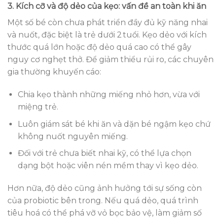
3. Kích cỡ và độ dẻo của kẹo: vấn đề an toàn khi ăn
Một số bé còn chưa phát triển đầy đủ kỹ năng nhai
và nuốt, đặc biệt là trẻ dưới 2 tuổi. Kẹo dẻo với kích
thước quá lớn hoặc độ dẻo quá cao có thể gây
nguy cơ nghẹt thở. Để giảm thiểu rủi ro, các chuyên
gia thường khuyến cáo:
Chia kẹo thành những miếng nhỏ hơn, vừa với
miệng trẻ.
Luôn giám sát bé khi ăn và dặn bé ngậm kẹo chứ
không nuốt nguyên miếng.
Đối với trẻ chưa biết nhai kỹ, có thể lựa chọn
dạng bột hoặc viên nén mềm thay vì kẹo dẻo.
Hơn nữa, độ dẻo cũng ảnh hưởng tới sự sống còn
của probiotic bên trong. Nếu quá dẻo, quá trình
tiêu hoá có thể phá vỡ vỏ bọc bảo vệ, làm giảm số