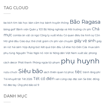
đổi
tới
trong
cách
TAG CLOUD
hộp
nhìn
đựng
về
rượu
món
vang
vải
Bão Ragasa
ba kích tím
bài học
bàn cắm trại
bánh truyền thống
cao
giải
cấp
khát
Chả
bóng golf
Bệnh viện Quân y 103
Bộ Nông nghiệp và Môi trường
chi phí
có
trong
mực
combo ăn vặt
cá ngừ
Công ty xuất khẩu
Cơ quan điều tra hình sự
Cồn
thể
những
làm
buổi
giấy vệ sinh
Mờ
ghế đẩu
Giáo dục thể chất
giảm chi phí vận chuyển
giấy
gián
chiều
ăn rút
hải sâm
hộp đựng bút
Kết quả trận đấu
Lễ khai hội Đền Cửa
mua sắm
đoạn
nhà
bất
bếp.
phụ tùng
Nguyên Thảo
Ngòi nổ
nón lá
Nông dân Việt Nam xuất sắc
phong
ngờ
phụ huynh
buổi
cách decor
Phát thanh
Phòng ngừa tội phạm
tiệc
Siêu bão
tiệc
rượu chuối
sách thiên quan tứ phúc
tránh lãng phí
Tết cổ điển
Trẻ khuyết tật
Tết 2026
vali cứng cáp
đặc sản Sa Đéc
đồng
hồ đeo tay
Ứng phó bão số 9
DANH MỤC