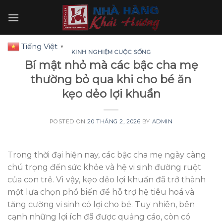
Skip
to
content
Tiếng Việt
▼
KINH NGHIỆM CUỘC SỐNG
Bí mật nhỏ mà các bậc cha mẹ
thường bỏ qua khi cho bé ăn
kẹo dẻo lợi khuẩn
POSTED ON
20 THÁNG 2, 2026
BY
ADMIN
Trong thời đại hiện nay, các bậc cha mẹ ngày càng
chú trọng đến sức khỏe và hệ vi sinh đường ruột
của con trẻ. Vì vậy, kẹo dẻo lợi khuẩn đã trở thành
một lựa chọn phổ biến để hỗ trợ hệ tiêu hoá và
tăng cường vi sinh có lợi cho bé. Tuy nhiên, bên
cạnh những lợi ích đã được quảng cáo, còn có