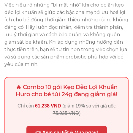
Việc hiểu rõ những “bí mật nhỏ” khi cho bé ăn kẹo
dẻo lợi khuẩn sẽ giúp các bậc cha mẹ tối ưu hoá lợi
ích cho bé đồng thời giảm thiểu những rủi ro không
đáng có. Hãy luôn đọc nhãn, kiểm tra thành phần,
lưu ý thời gian và cách bảo quản, và không quên
giám sát bé khi ăn. Khi áp dụng những hướng dẫn
thực tiễn trên, bạn sẽ tự tin hơn trong việc chọn lựa
và sử dụng các sản phẩm probiotic phù hợp với bé
yêu của mình.
🔥 Combo 10 gói Kẹo Dẻo Lợi Khuẩn
Huro cho bé túi 24g đang giảm giá!
Chỉ còn
61.238 VND
(giảm
19%
so với giá gốc
75.935 VND
)
👉 Xem chi tiết & Mua ngay!