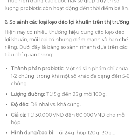
Thực hiện đúng các bước này sẽ giúp duy trì số
lượng probiotic còn hoạt động đến thời điểm bé ăn.
6. So sánh các loại kẹo dẻo lợi khuẩn trên thị trường
Hiện nay có nhiều thương hiệu cung cấp kẹo dẻo
lợi khuẩn, mỗi loại có những điểm mạnh và hạn chế
riêng. Dưới đây là bảng so sánh nhanh dựa trên các
tiêu chí quan trọng:
Thành phần probiotic:
Một số sản phẩm chỉ chứa
1‑2 chủng, trong khi một số khác đa dạng đến 5‑6
chủng.
Lượng đường:
Từ 5 g đến 25 g mỗi 100 g.
Độ dẻo:
Dễ nhai vs. khá cứng.
Giá cả:
Từ 30.000 VND đến 80.000 VND cho mỗi
hộp.
Hình dạng/bao bì:
Túi 24 g, hộp 120 g, 30 g…