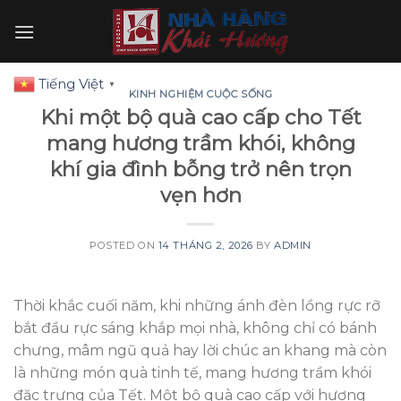
Skip
to
content
Tiếng Việt
▼
KINH NGHIỆM CUỘC SỐNG
Khi một bộ quà cao cấp cho Tết
mang hương trầm khói, không
khí gia đình bỗng trở nên trọn
vẹn hơn
POSTED ON
14 THÁNG 2, 2026
BY
ADMIN
Thời khắc cuối năm, khi những ánh đèn lồng rực rỡ
bắt đầu rực sáng khắp mọi nhà, không chỉ có bánh
chưng, mâm ngũ quả hay lời chúc an khang mà còn
là những món quà tinh tế, mang hương trầm khói
đặc trưng của Tết. Một bộ quà cao cấp với hương