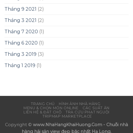
Tháng 9 2021
(2)
Tháng 3 2021
(2)
Tháng 7 2020
(1)
Tháng 6 2020
(1)
Tháng 3 2019
(3)
Tháng 1 2019
(1)
TRANG CHỦ
HÌNH ẢNH NHÀ HÀNG
MENU & CHỌN MÓN ONLINE
CÁC SUẤT ĂN
LIÊN HỆ & ĐẶT CHỖ
TRA CỨU PHẠT NGUỘI
TRIPMAP MARKETPLACE
Copyright ©
www.NhaHangKhaiHuong.Com - Chuỗi nhà
hàng hải sản view đẹp bậc nhất Hạ Long.