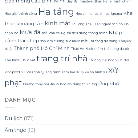
giao thông
Cầu Bình Minh
cản
dây đai
Harshvardhan Rane
Hành chính
bạn
dự
trở
phải
tính
Hạ tầng
việc
cân
Khai
Hòa giải thành công
Học sinh chưa đi học
Iguana
sắp
nhắc
kính mát
xếp
lại
thác khoáng sản
Lê Long Triệu
Lặn ngắm san hô
lựa
đồ
Mưa đá
Nhập
trong
chọn loa
mồi câu cá
Người tiêu dùng thông minh
phòng
cảnh trái phép
son kim cương
sức khỏe mắt
Thi công dở dang
Thuyền
khách
Thành phố Hồ Chí Minh
bị lật
Thác Hơ Kook
thâm
thắt lưng da bò
trang trí nhà
Thủ khoa
Thực vật
Trường Đại học Y Hà Nội
Xử
VinSpeed
VKSND tỉnh Quảng Ninh
Xâm hại
Xử lý vụ án hình sự
phạt
Ứng phó
Đường thủy nội địa
đi học
đồ dùng thú cưng
DANH MỤC
Du lịch
(171)
Ẩm thực
(13)