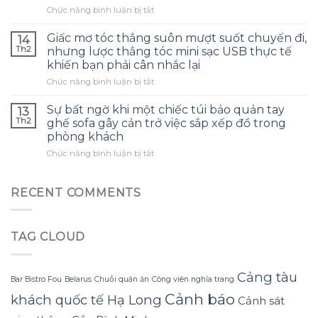
ở
Chức năng bình luận bị tắt
dùng
khói,
Chỉ
tổ
không
sau
yến
khí
Giấc mơ tóc thẳng suôn mượt suốt chuyến đi,
14
vài
hạt
gia
Th2
nhưng lược thẳng tóc mini sạc USB thực tế
chuyến
sen:
đình
khiến bạn phải cân nhắc lại
dã
sức
bỗng
ở
Chức năng bình luận bị tắt
ngoại,
khỏe
trở
Giấc
mới
không
nên
mơ
nhận
thay
trọn
Sự bất ngờ khi một chiếc túi bảo quản tay
13
tóc
ra
đổi
vẹn
Th2
ghế sofa gây cản trở việc sắp xếp đồ trong
thẳng
khăn
nhanh
hơn
phòng khách
suôn
nén
như
ở
Chức năng bình luận bị tắt
mượt
du
quảng
Sự
suốt
lịch
cáo
bất
chuyến
cotton
ngờ
đi,
dùng
RECENT COMMENTS
khi
nhưng
một
một
lược
lần
chiếc
thẳng
thực
TAG CLOUD
túi
tóc
sự
bảo
mini
làm
quản
sạc
tăng
tay
USB
Cảng tàu
tải
Bar Bistro Fou
Belarus
Chuỗi quán ăn
Công viên nghĩa trang
ghế
thực
ba
Cảnh báo
khách quốc tế Hạ Long
sofa
tế
lô
Cảnh sát
gây
khiến
hơn