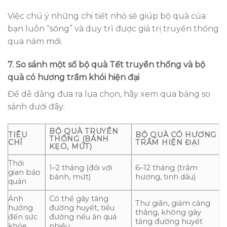
Việc chú ý những chi tiết nhỏ sẽ giúp bộ quà của
bạn luôn “sống” và duy trì được giá trị truyền thống
qua năm mới.
7. So sánh một số bộ quà Tết truyền thống và bộ
quà có hương trầm khói hiện đại
Để dễ dàng đưa ra lựa chọn, hãy xem qua bảng so
sánh dưới đây:
BỘ QUÀ TRUYỀN
TIÊU
BỘ QUÀ CÓ HƯƠNG
THỐNG (BÁNH
CHÍ
TRẦM HIỆN ĐẠI
KẸO, MỨT)
Thời
1–2 tháng (đối với
6–12 tháng (trầm
gian bảo
bánh, mứt)
hương, tinh dầu)
quản
Ảnh
Có thể gây tăng
Thư giãn, giảm căng
hưởng
đường huyết, tiểu
thẳng, không gây
đến sức
đường nếu ăn quá
tăng đường huyết
khỏe
nhiều