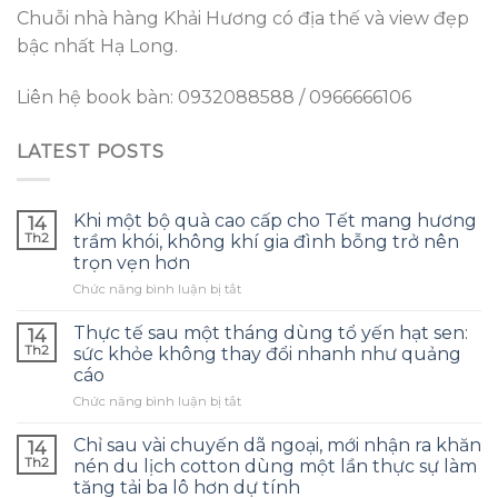
Chuỗi nhà hàng Khải Hương có địa thế và view đẹp
bậc nhất Hạ Long.
Liên hệ book bàn: 0932088588 / 0966666106
LATEST POSTS
Khi một bộ quà cao cấp cho Tết mang hương
14
Th2
trầm khói, không khí gia đình bỗng trở nên
trọn vẹn hơn
ở
Chức năng bình luận bị tắt
Khi
một
Thực tế sau một tháng dùng tổ yến hạt sen:
14
bộ
Th2
sức khỏe không thay đổi nhanh như quảng
quà
cáo
cao
ở
Chức năng bình luận bị tắt
cấp
Thực
cho
tế
Tết
Chỉ sau vài chuyến dã ngoại, mới nhận ra khăn
14
sau
mang
Th2
nén du lịch cotton dùng một lần thực sự làm
một
hương
tăng tải ba lô hơn dự tính
tháng
trầm