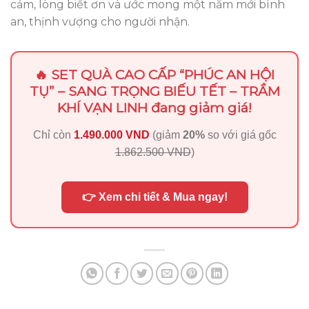
cảm, lòng biết ơn và ước mong một năm mới bình
an, thịnh vượng cho người nhận.
🔥 SET QUÀ CAO CẤP “PHÚC AN HỘI
TỤ” – SANG TRỌNG BIẾU TẾT – TRẦM
KHÍ VẠN LINH đang giảm giá!
Chỉ còn
1.490.000 VND
(giảm
20%
so với giá gốc
1.862.500 VND
)
👉 Xem chi tiết & Mua ngay!