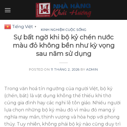
Skip
to
content
Tiếng Việt
▼
KINH NGHIỆM CUỘC SỐNG
Sự bất ngờ khi bộ kỷ chén nước
màu đỏ không bền như kỳ vọng
sau năm sử dụng
POSTED ON
11 THÁNG 2, 2026
BY
ADMIN
Trong văn hoá tín ngưỡng của người Việt, bộ kỷ
(chén, bát) là vật dụng không thể thiếu khi thờ
cúng gia đình hay các nghi lễ tôn giáo. Nhiều người
lựa chọn những bộ kỷ màu đỏ vì màu đỏ mang ý
nghĩa may mắn, thịnh vượng và hòa hợp với phong
thủy. Tuy nhiên, không phải bộ kỷ nào cũng duy trì