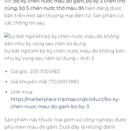
xét
Bộ kỷ chén nước màu đỏ gấm, bộ kỷ 3 chén thờ
cúng, bộ 5 chén nước thờ màu đỏ
hiện đang được
bán trên một sàn thương mại điện tử. Sản phẩm có
các thông tin sau:
Sự bất ngờ khi bộ kỷ chén nước màu đỏ không bền
như kỳ vọng sau năm sử dụng – Ảnh 3
Giá gốc: 205.700 VND
Giá khuyến mãi: 170.000 VND
Link mua:
https://marketplace.tripmap.vn/product/bo-ky-
chen-nuoc-mau-do-gam-bo-ky-3
Sản phẩm này thuộc loại
gốm sứ công nghiệp
, được
phủ men màu đỏ gấm. Dưới đây là những điểm