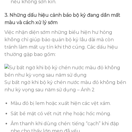
nếu không sơn kín.
3. Những dấu hiệu cảnh báo bộ kỷ đang dần mất
màu và cách xử lý sớm
Việc nhận diện sớm những biểu hiện hư hỏng
không chỉ giúp bảo quản bộ kỷ lâu dài mà còn
tránh làm mất uy tín khi thờ cúng. Các dấu hiệu
thường gặp bao gồm:
Sự bất ngờ khi bộ kỷ chén nước màu đỏ không bền
như kỳ vọng sau năm sử dụng – Ảnh 2
Màu đỏ bị lem hoặc xuất hiện các vệt xám.
Sát bề mặt có vết nứt nhẹ hoặc hốc mỏng.
Âm thanh khi dùng chén: tiếng “cạch” khi đập
nhẹ cho thấy lớp men đã yếu.