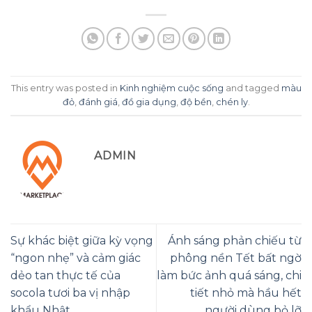
This entry was posted in
Kinh nghiệm cuộc sống
and tagged
màu
đỏ
,
đánh giá
,
đồ gia dụng
,
độ bền
,
chén ly
.
ADMIN
Sự khác biệt giữa kỳ vọng
Ánh sáng phản chiếu từ
“ngon nhẹ” và cảm giác
phông nền Tết bất ngờ
dẻo tan thực tế của
làm bức ảnh quá sáng, chi
socola tươi ba vị nhập
tiết nhỏ mà hầu hết
khẩu Nhật.
người dùng bỏ lỡ