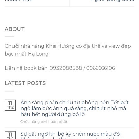
ABOUT
Chuỗi nhà hàng Khải Hương có địa thế và view đẹp
bậc nhất Hạ Long.
Liên hệ book bàn: 0932088588 / 0966666106
LATEST POSTS
Ánh sáng phản chiếu từ phông nền Tết bất
11
Th2
ngờ làm bức ảnh quá sáng, chi tiết nhỏ mà
hầu hết người dùng bỏ lỡ
ở
Chức năng bình luận bị tắt
Ánh
sáng
Sự bất ngờ khi bộ kỷ chén nước màu đỏ
11
phản
Th2