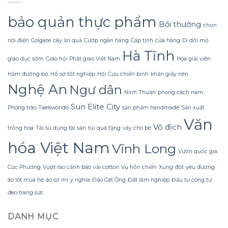
ba
hoạt
tan
vị
hình
và
bảo quản thực phẩm
nhập
Bồi thường
yêu
không
chọn
khẩu
thích
bị
Nhật.
nôi điện
Colgate
cây ăn quả
Cướp ngân hàng
Cấp tỉnh
cửa hàng
Di dời mộ
lại
vỡ
làm
vụn
Hà Tĩnh
mất
giáo dục sớm
Giáo hội Phật giáo Việt Nam
Hòa giải viên
cân
Hầm đường bộ
Hồ sơ tốt nghiệp
Hội Cựu chiến binh
khăn giấy nén
bằng
trong
Nghệ An
Ngư dân
Ninh Thuận
phong cách nam
giấc
ngủ
Sun Elite City
Phong trào Taekwondo
sản phẩm handmade
Sản xuất
trưa
Văn
trên
Vô địch
xe
trồng hoa
Tái sử dụng tài sản
túi quà tặng
váy cho bé
máy
hóa Việt Nam
Vĩnh Long
Vườn quốc gia
Cúc Phương
Vượt rào cảnh báo
vải cotton
Vụ hỗn chiến
Xung đột
yêu đương
áo lót mùa hè
áo sơ mi
ý nghĩa
Đảo Cát Ông
Đất lâm nghiệp
Đầu tư công tư
đeo trang sức
DANH MỤC