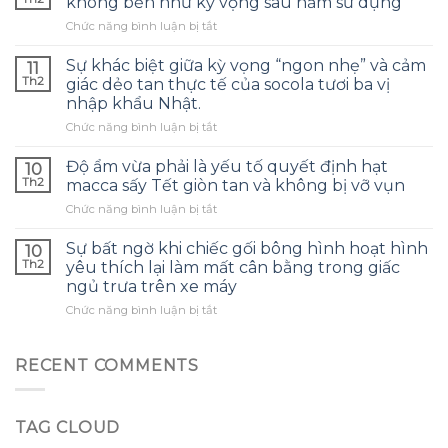
không bền như kỳ vọng sau năm sử dụng
chiếu
ở
Chức năng bình luận bị tắt
từ
Sự
phông
bất
nền
Sự khác biệt giữa kỳ vọng “ngon nhẹ” và cảm
11
ngờ
Tết
Th2
giác dẻo tan thực tế của socola tươi ba vị
khi
bất
nhập khẩu Nhật.
bộ
ngờ
ở
Chức năng bình luận bị tắt
kỷ
làm
Sự
chén
bức
khác
nước
Độ ẩm vừa phải là yếu tố quyết định hạt
ảnh
10
biệt
màu
quá
Th2
macca sấy Tết giòn tan và không bị vỡ vụn
giữa
đỏ
sáng,
ở
Chức năng bình luận bị tắt
kỳ
không
chi
Độ
vọng
bền
tiết
ẩm
“ngon
Sự bất ngờ khi chiếc gối bông hình hoạt hình
như
10
nhỏ
vừa
nhẹ”
kỳ
Th2
yêu thích lại làm mất cân bằng trong giấc
mà
phải
và
vọng
hầu
ngủ trưa trên xe máy
là
cảm
sau
hết
ở
Chức năng bình luận bị tắt
yếu
giác
năm
người
Sự
tố
dẻo
sử
dùng
bất
quyết
tan
dụng
bỏ
ngờ
định
RECENT COMMENTS
thực
lỡ
khi
hạt
tế
chiếc
macca
của
gối
sấy
socola
TAG CLOUD
bông
Tết
tươi
hình
giòn