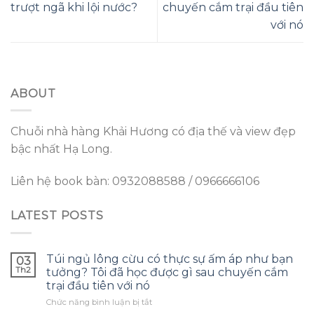
trượt ngã khi lội nước?
chuyến cắm trại đầu tiên
với nó
ABOUT
Chuỗi nhà hàng Khải Hương có địa thế và view đẹp
bậc nhất Hạ Long.
Liên hệ book bàn: 0932088588 / 0966666106
LATEST POSTS
Túi ngủ lông cừu có thực sự ấm áp như bạn
03
Th2
tưởng? Tôi đã học được gì sau chuyến cắm
trại đầu tiên với nó
ở
Chức năng bình luận bị tắt
Túi