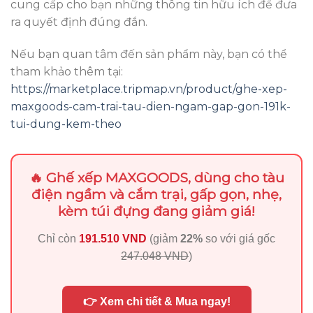
cung cấp cho bạn những thông tin hữu ích để đưa
ra quyết định đúng đắn.
Nếu bạn quan tâm đến sản phẩm này, bạn có thể
tham khảo thêm tại:
https://marketplace.tripmap.vn/product/ghe-xep-
maxgoods-cam-trai-tau-dien-ngam-gap-gon-191k-
tui-dung-kem-theo
🔥 Ghế xếp MAXGOODS, dùng cho tàu
điện ngầm và cắm trại, gấp gọn, nhẹ,
kèm túi đựng đang giảm giá!
Chỉ còn
191.510 VND
(giảm
22%
so với giá gốc
247.048 VND
)
👉 Xem chi tiết & Mua ngay!