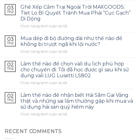
ngủ
Ghế Xếp Cắm Trại Ngoài Trời MAXGOODS:
03
lông
Th2
Tiet Lo Bí Quyết Tránh Mua Phải “Cục Gạch”
cừu
Di Dộng
có
ở
Chức năng bình luận bị tắt
thực
Ghế
sự
Xếp
ấm
Mua dép đi bộ đường dài như thế nào để
03
Cắm
áp
Th2
không bị trượt ngã khi lội nước?
Trại
như
ở
Chức năng bình luận bị tắt
Ngoài
bạn
Mua
Trời
tưởng?
dép
MAXGOODS:
Làm thế nào để chọn vali du lịch phù hợp
Tôi
02
đi
Tiet
đã
Th2
cho chuyến đi: Tôi đã học được gì sau khi sử
bộ
Lo
học
dụng vali LUG Lusetti LS802
đường
Bí
được
ở
Chức năng bình luận bị tắt
dài
Quyết
gì
Làm
như
Tránh
sau
thế
thế
Làm thế nào để nhận biết Hải Sâm Gai Vàng
Mua
chuyến
02
nào
nào
Phải
Th2
cắm
thật và những sai lầm thường gặp khi mua và
để
để
“Cục
trại
sử dụng hải sản quý hiếm này
chọn
không
Gạch”
đầu
ở
Chức năng bình luận bị tắt
vali
bị
Di
tiên
Làm
du
trượt
Dộng
với
thế
lịch
ngã
nó
nào
phù
khi
RECENT COMMENTS
để
hợp
lội