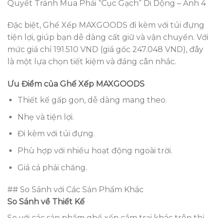
Quyết Tránh Mua Phải “Cục Gạch” Di Dộng – Ảnh 4
Đặc biệt, Ghế Xếp MAXGOODS đi kèm với túi đựng
tiện lợi, giúp bạn dễ dàng cất giữ và vận chuyển. Với
mức giá chỉ 191.510 VND (giá gốc 247.048 VND), đây
là một lựa chọn tiết kiệm và đáng cân nhắc.
Ưu Điểm của Ghế Xếp MAXGOODS
Thiết kế gấp gọn, dễ dàng mang theo.
Nhẹ và tiện lợi.
Đi kèm với túi đựng.
Phù hợp với nhiều hoạt động ngoài trời.
Giá cả phải chăng.
## So Sánh với Các Sản Phẩm Khác
So Sánh về Thiết Kế
So với các sản phẩm ghế xếp cắm trại khác trên thị