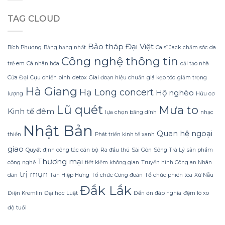
nhận
cho
nước?
biết
chuyến
TAG CLOUD
Hải
đi:
Sâm
Tôi
Gai
đã
Vàng
học
Bảo tháp Đại Việt
Bích Phương
Bảng hạng nhất
Ca sĩ Jack
chăm sóc da
thật
được
Công nghệ thông tin
và
gì
trẻ em
Cá nhân hóa
cải tạo nhà
những
sau
Cửa Đại
Cựu chiến binh
detox
Giai đoạn hiệu chuẩn
giá kẹp tóc
giảm trọng
sai
khi
lầm
sử
Hà Giang
Hạ Long concert
Hộ nghèo
lượng
Hữu cơ
thường
dụng
gặp
vali
Lũ quét
Mưa to
Kinh tế đêm
lựa chọn băng dính
nhạc
khi
LUG
mua
Lusetti
Nhật Bản
và
LS802
Quan hệ ngoại
thiền
Phát triển kinh tế xanh
sử
dụng
giao
Quyết định công tác cán bộ
Ra đầu thú
Sài Gòn
Sông Trà Lý
sản phẩm
hải
Thương mại
công nghệ
tiết kiệm không gian
Truyền hình Công an Nhân
sản
quý
trị mụn
dân
Tân Hiệp Hưng
Tổ chức Công đoàn
Tổ chức phiên tòa
Xứ Nẫu
hiếm
Đắk Lắk
này
Điện Kremlin
Đại học Luật
Đền ơn đáp nghĩa
đệm lò xo
độ tuổi