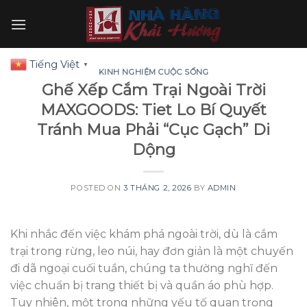
Skip
to
content
Tiếng Việt
▼
KINH NGHIỆM CUỘC SỐNG
Ghế Xếp Cắm Trại Ngoài Trời
MAXGOODS: Tiet Lo Bí Quyết
Tránh Mua Phải “Cục Gạch” Di
Dộng
POSTED ON
3 THÁNG 2, 2026
BY
ADMIN
Khi nhắc đến việc khám phá ngoài trời, dù là cắm
trại trong rừng, leo núi, hay đơn giản là một chuyến
đi dã ngoại cuối tuần, chúng ta thường nghĩ đến
việc chuẩn bị trang thiết bị và quần áo phù hợp.
Tuy nhiên, một trong những yếu tố quan trọng